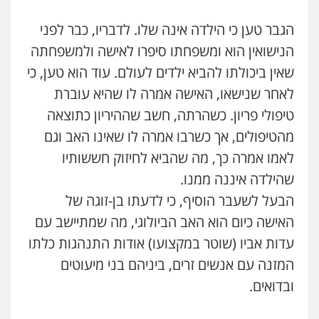
הגבר טען כי הילדה אינה שלו. לדבריו, כבר לפני
עו"ד בועז קניג
פלילי
משפחה
כלכלי
צבאי
הנישואין הוא ומשפחתו סיפרו לאישה ולמשפחתה
0507003001
שאין ביכולתו להביא ילדים לעולם. עוד הוא טען, כי
לאחר שנישאו, האישה אמרה לו שהיא עוברת
עו"ד אייל בסרגליק
טיפולי פריון. כשהרתה, חשב שההיריון כתוצאה
פלילי
כלכלי
צווארון לבן
עורכי דין לענייני
אסירים
אזרחי
נדל"ן / עסקים
מהטיפולים, אך כשרבו אמרה לו שאינו האב וגם
0528488515
לאמו אמרה כך, מה שהביא לחיזוק חששותיו
שהילדה איננה ממנו.
מנשה, אלמוג – עורכי דין
הבעל לשעבר הוסיף, כי לדעתו בן-זוגה של
פלילי
עבירות תנועה
צווארון לבן
תעבורה
עורכי דין לענייני אסירים
מעצרים וחקירות
האישה כיום הוא האב הביולוגי, מה שמתיישב עם
0546470989
עדות אביו (שוטר במקצועו) אודות התנהגות כלתו
המזנה עם אנשים זרים, ביניהם בני מיעוטים
עו"ד אסף דוק
ובדואים.
פלילי
עבירות מין
סמים והימורים
פשיעה
חמורה
חקירות ומעצרים
צווארון לבן והונאה
0526885006