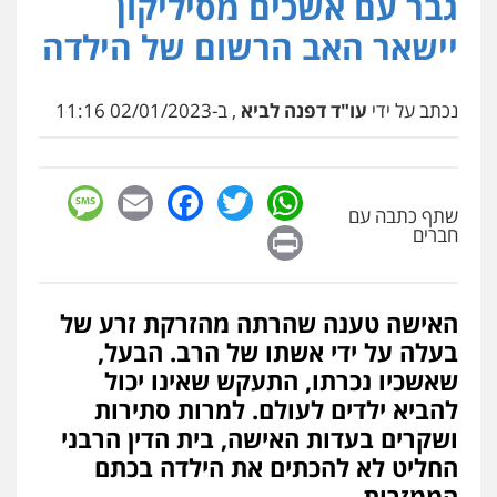
גבר עם אשכים מסיליקון
פלילי
פשיעה חמורה
ארגוני פשע
עבירות
יישאר האב הרשום של הילדה
המתה
עבירות מין
0509930581
נכתב על ידי
עו"ד דפנה לביא
, ב-02/01/2023 11:16
עו"ד יפעת שוורץ סיל
פלילי
תעבורה
0523379525
sage
Facebook
Email
WhatsApp
Twitter
שתף כתבה עם
Print
חברים
עו"ד יוסי חמצני
כלכלי
צווארון לבן
פשיעה כלכלית
עבירות
מס
הלבנת הון
0505471497
האישה טענה שהרתה מהזרקת זרע של
בעלה על ידי אשתו של הרב. הבעל,
שאשכיו נכרתו, התעקש שאינו יכול
גיל דביר – משרד עורכי דין
להביא ילדים לעולם. למרות סתירות
פלילי
פשיעה כלכלית
צווארון לבן
ושקרים בעדות האישה, בית הדין הרבני
0506217771
החליט לא להכתים את הילדה בכתם
הממזרות