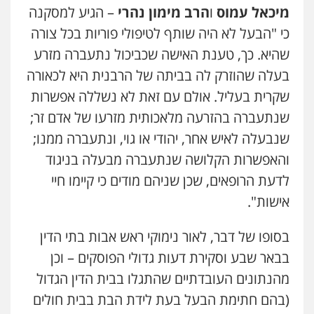
לבן
עו"ד זקי אלעברה
מיכאל עמוס
ו
הרב מימון נהרי
– הגיע למסקנה
0507368203
פלילי
פשיעה חמורה
עורכי דין לענייני אסירים
כי "הבעל לא היה שותף לטיפולי פוריות בכל צורה
0559600005
שהיא. כך, טענת האישה שכביכול נתעברה מזרע
עו"ד לימור רוט חזן
בעלה שהוזרק לה בביתה של הרבנית היא לכאורה
פלילי
מעצרים
צווארון לבן
פשיעה חמורה
עו"ד מירב נוסבוים
שקרית בעליל. אולם עם זאת לא נשללה אפשרות
0523407232
פלילי
מעצרים וחקירות
נוער
עורכי דין
לענייני אסירים
שנתעברה בהזרעה מלאכותית מזרעו של אדם זר;
0522331443
שנבעלה לאיש אחר, יהודי או גוי, ונתעברה ממנו;
עו"ד עינב יתח
פלילי
פשיעה חמורה
עורכי דין לענייני
והאפשרות הקלושה שנתעברה מבעלה בניגוד
רעות כהן – משרד עורכי דין
אסירים
צבאי
פלילי
צווארון לבן
תעבורה
אסירים
מעצרים
לדעת הרופאים, שכן שניהם מודים כי קיימו חיי
0546364651
וחקירות
אישות".
0506277425
אייל בן שושן, עורך דין פלילי
בסופו של דבר, לאור נימוקי ראש אבות בתי הדין
פלילי
מעצרים וחקירות
פשיעה חמורה
נוער
רישום פלילי
עו"ד רעות שמחון
בבאר שבע וסקירת דעות גדולי הפוסקים – וכן
0522763105
פלילי
אסירים
תעבורה
מהנתונים העובדתיים שהתגלו בבית הדין הגדול
0507623810
(בהם חתימת הבעל בעת לידת הבת בבית חולים
עו"ד שאדי דבאח