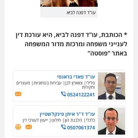
פלילי
פשיעה חמורה
מעצרים וחקירות
לוי מלאך דדון – משרד עו"ד
0544712201
עו"ד דפנה לביא
פלילי
פשיעה חמורה
מעצרים וחקירות
0544231863
עו"ד בועז קניג
* הכותבת, עו"ד דפנה לביא, היא עורכת דין
פלילי
משפחה
כלכלי
צבאי
לענייני משפחה ומרכזת מדור המשפחה
עו"ד (רו"ח) יואב ציוני
0507003001
עבירות מס
הלבנת הון
שומות וערעורי מס
באתר "פוסטה"
0505430819
עו"ד אייל בסרגליק
פלילי
כלכלי
צווארון לבן
עורכי דין לענייני
עו"ד פאדי בראנסי
אסירים
אזרחי
נדל"ן / עסקים
פלילי
צווארון לבן
עבירות בטחוניות
מעצרים
0528488515
וחקירות
0524122241
מנשה, אלמוג – עורכי דין
פלילי
עבירות תנועה
צווארון לבן
תעבורה
עורכי דין לענייני אסירים
מעצרים וחקירות
עו"ד ד"ר איתן פינקלשטיין
0546470989
כלכלי
הלבנת הון
חילוט
ייעוץ לעורכי דין
0507061374
עו"ד אסף דוק