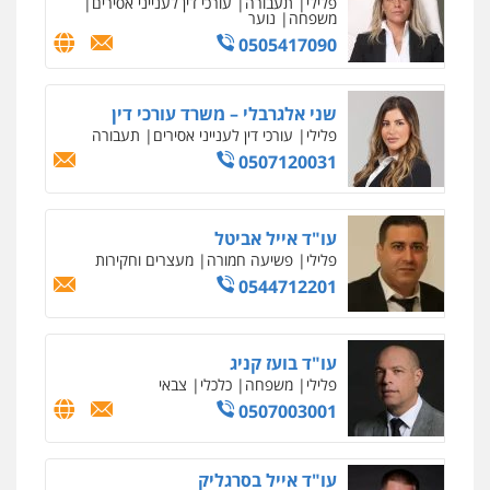
פלילי
מעצרים וחקירות
צווארון לבן
פשיעה
חמורה
0546657865
אלי אונגר משרד עו"ד
פלילי
פשיעה חמורה
מעצרים
מנהלי
רישוי
עסקים
0507302623
עו"ד מעיין שמחון
פלילי
מעצרים וחקירות
עורכי דין לענייני
אסירים
0587604050
עו"ד שאדי כבהא
פלילי
עורכי דין לענייני אסירים
0525556970
עו"ד רויטל סבג שקד