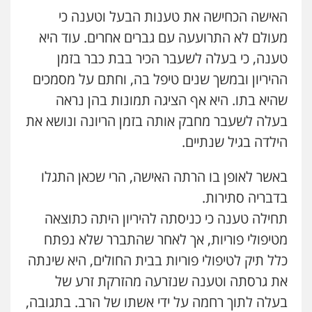
האישה הכחישה את טענות הבעל וטענה כי
מעולם לא התרועעה עם גברים אחרים. עוד היא
עו"ד רויטל סבג שקד
פלילי
פשיעה חמורה
אמצעי לחימה
טענה, כי בעלה לשעבר הכיר בבת כבר בזמן
אלימות
עורכי דין לענייני אסירים
ההיריון ובמשך שנים טיפל בה, וחתם על מסמכים
0528615306
שהיא בתו. היא אף הציגה תמונות בהן נראה
בעלה לשעבר מחבק אותה בזמן הריונה ונושא את
דוד בוחבוט – משרד עו"ד
פלילי
פשיעה חמורה
מעצרים
צווארון לבן
הילדה בגיל שנתיים.
0505542333
באשר לאופן בו הרתה האישה, הרי שכאן התגלו
בדבריה סתירות.
עו"ד בן ממן
פלילי
אסירים
חקירות ומעצרים
סייבר
תחילה טענה כי כניסתה להיריון היתה כתוצאה
ניהול משברים פליליים
מטיפולי פוריות, אך לאחר שהתברר שלא נפתח
0506355388
כלל תיק לטיפולי פוריות בבית החולים, היא שינתה
חליל ביאדי – משרד עורכי דין
את גרסתה וטענה שנזרעה מהזרקת זרע של
פלילי
דיני תעבורה
מעצרים וחקירות
בעלה לתוך רחמה על ידי אשתו של הרב. בתגובה,
פשיעה חמורה
אסירים