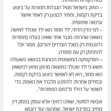
עו"ד אמיר נאטור
– החוק בישראל מטיל הגבלות חמורות על ביצוע
פלילי
פשיעה חמורה
צווארון לבן
מעצרים
בדיקת רקמות, ומתיר לבצען רק לאחר אישור
0543326767
ערכאה שיפוטית.
– לפי הדין הדתי, ילד ממזר הוא ילד שנולד לאישה
עו"ד גיורא זילברשטיין
נשואה שהרתה מגבר אחר שאינו בעלה (ממזרות
פלילי
פשיעה חמורה
מעצרים וחקירות
רלוונטית רק כשכל הצדדים יהודים). ממזר יוכל
0505212444
להתחתן רק עם ממזרה.
– הפרקטיקה המשפטית הנוהגת בנושא: כשעולה
עו"ד קובי בן שעיה
חשש כי ילד שנולד כתוצאה מרומן מחוץ לנישואין
פלילי
צווארון לבן
צבאי
0524040052
הוא ממזר, היא לא לאפשר ביצוע בדיקת רקמות,
ובמילים אחרות: להימנע מלברר את האמת, כדי
עו"ד אלון ארז
לשמור על הילד מ"כתם הממזרות".
פלילי
צבאי
סמים
אלימות במשפחה
צווארון
לבן
ועכשיו לסיפור, שאינו דמיוני אלא עוסק בפסק דין
0507368203
מחייב במדינת ישראל, שמהווה עוד דוגמא