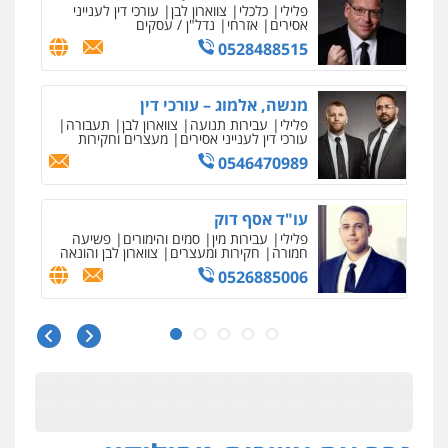
פלילי
פשיעה חמורה
אמצעי לחימה
אלימות
עורכי דין לענייני אסירים
0528615306
דוד בוחבוט – משרד עו"ד
פלילי
פשיעה חמורה
מעצרים
צווארון לבן
0505542333
עו"ד בן ממן
פלילי
אסירים
חקירות ומעצרים
סייבר
ניהול משברים פליליים
0506355388
חליל ביאדי – משרד עורכי דין
פלילי
דיני תעבורה
מעצרים וחקירות
פשיעה חמורה
אסירים
0509636895
עו"ד איהאב זבידאת