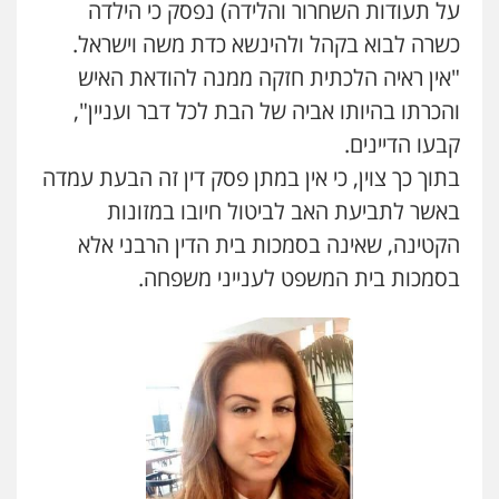
על תעודות השחרור והלידה) נפסק כי הילדה
פלילי
פשיעה כלכלית
תעבורה
עו"ד שנהב אילון
0505643689
פלילי
פשיעה חמורה
חקירות ומעצרים
כשרה לבוא בקהל ולהינשא כדת משה וישראל.
נוער
עורכי דין לענייני אסירים
תעבורה
"אין ראיה הלכתית חזקה ממנה להודאת האיש
0549475678
והכרתו בהיותו אביה של הבת לכל דבר ועניין",
עו"ד יצחק איצקוביץ'
פלילי
פשיעה חמורה
צווארון לבן
קבעו הדיינים.
כבריאן, מזר – משרד עורכי דין
0526655833
פלילי
מעצרים וחקירות
בתוך כך צוין, כי אין במתן פסק דין זה הבעת עמדה
0543986802
באשר לתביעת האב לביטול חיובו במזונות
עו"ד אורנת קמרון
הקטינה, שאינה בסמכות בית הדין הרבני אלא
פלילי
תעבורה
עורכי דין לענייני אסירים
עו"ד זוהר ארבל
משפחה
נוער
בסמכות בית המשפט לענייני משפחה.
פלילי
פשיעה חמורה
מעצרים וחקירות
0505417090
קטינים
0538788878
שני אלגרבלי – משרד עורכי דין
פלילי
עורכי דין לענייני אסירים
תעבורה
עו"ד שגיא אקו
0507120031
פלילי
מעצרים וחקירות
סמים
עבירות מין
עורכי דין לענייני אסירים
0525279829
עו"ד אייל אביטל