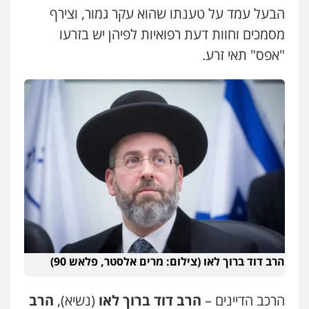
הבעל עמד על טענתו שהוא עקר גמור, וצירף
0525199949
מסמכים וחוות דעת רפואיות לפיהן יש בזרעו
"אפס" תאי זרע.
עו"ד אמיר נאטור
פלילי
פשיעה חמורה
צווארון לבן
מעצרים
0543326767
עו"ד גיורא זילברשטיין
פלילי
פשיעה חמורה
מעצרים וחקירות
0505212444
עו"ד קובי בן שעיה
פלילי
צווארון לבן
צבאי
0524040052
הרב דוד ברוך לאו (צילום: מרים אלסטר, פלאש 90)
עו"ד אלון ארז
הרכב הדיינים –
הרב דוד ברוך לאו
(נשיא),
הרב
פלילי
צבאי
סמים
אלימות במשפחה
צווארון