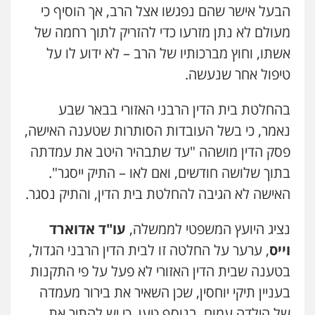
0509636895
הבעל אישר שהם נפגשו אצל הרב, אך הוסיף כי
מעולם לא נתן מזרעו כדי להזריק לתוך רחמה של
עו"ד איהאב זבידאת
אשתו, וחוץ מברכותיו של הרב – לא ידוע לו על
פלילי
פשיעה חמורה
ארגוני פשע
עבירות
המתה
עבירות מין
טיפול אחר שנעשה.
0509930581
בהחלטת בית הדין הרבני האזורי בבאר שבע
נאמר, כי בשל העובדות הסותרות שטענה האישה,
עו"ד יפעת שוורץ סיל
פלילי
תעבורה
פסק הדין מושהה "עד שתבהיר היטב את עמדתה
0523379525
בתוך שלושה חודשים, ואם לאו – התיק ייסגר".
האישה לא הגיבה להחלטת בית הדין, והתיק נסגר.
עו"ד יוסי חמצני
כלכלי
צווארון לבן
פשיעה כלכלית
עבירות
נציג היועץ המשפטי לממשלה,
עו"ד אדוארד
מס
הלבנת הון
0505471497
וייס
, ערער על החלטה זו לבית הדין הרבני הגדול,
בטענה שבית הדין האזורי לא פעל על פי התקנות
גיל דביר – משרד עורכי דין
בעניין תיקי יוחסין, שכן השאיר את בירור מעמדה
פלילי
פשיעה כלכלית
צווארון לבן
של הילדה עמום. בנוסף טען, כי יש להתיר את