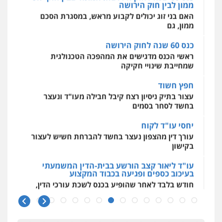
0542255161
מאיה בלום, עו"ס, טיפול ושיקום
ראשי הכנס מדגישים את המהפכה הטכנולגית
טיפול בהתמכרויות
שירותים מקצועיים
שמחייבת שינויי חקיקה
לעורכי דין
גל דהן – משרד עורך דין פלילי
0504062539
חפץ חשוד
פלילי
פשיעה חמורה
סמים
מעצרים
וחקירות
עצור בתיק ניסיון רצח קיבל חבילה מעו"ד ונעצר
בחשד לסחר בסמים
0544723840
עו"ד ד"ר אבי שקד
עבירות כלכליות
הלבנת הון
חילוטים
יחסי עו"ד לקוח
עבירות פליליות
גיל פרידמן – משרד עו"ד
עורך דין מהצפון נעצר בחשד להברחת חשיש לעצור
0544385337
פלילי
צווארון לבן
מעצרים וחקירות
מחיקת
בקישון
רישום פלילי
0503366733
עו"ד ליאור קצב הורשע בבית-הדין המשמעתי
איתי חקירות – שירותים לעורכי דין
בעיכוב כספים ופגיעה בכבוד המקצוע
חקירות פרטיות
חקירות כלכליות
חקירות
חודש בלבד לאחר שהופיע בכנס לשכת עורכי הדין,
אישות
איתורים
עורך דין פלילי רובי גלבוע
קצב הורשע
0537865001
פלילי
פשיעה חמורה
צווארון לבן
תעבורה
10 מיליון
0505537656
ניר קידר – צלם
עורך-דין חשוד בהעלמת הכנסות והתחמקות ממס
רכישה
צילום עורכי דין
שירותים מקצועיים לעורכי
דין
שחר לדובסקי, עו"ד
קטינים בסביבה מנוכרת
0504578527
פלילי
מעצרים וחקירות
עבירות המתה
עורכי
דין לענייני אסירים
"ניכור הורי מכת מדינה": איך מתמודדים עם