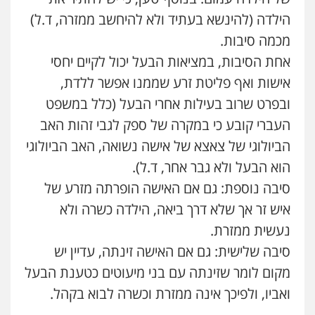
0506217771
הילדה (להינשא בעתיד ולא להיחשב ממזרה, ד.ל)
מכמה סיבות.
עו"ד עידית שינו-אמיתי
אחת הסיבות, במציאות הבעל יכול לקיים יחסי
פלילי
עורכי דין לענייני אסירים
פשיעה
חמורה
מעצרים וחקירות
אישות ואף פליטת זרע שממנו אפשר ללדת,
0507587013
ובפרט שרוב בעילות אחרי הבעל (כלל במשפט
העברי קובע כי במקרה של ספק לגבי זהות האב
עו"ד אור בן שאנן
הביולוגי של צאצא של אישה נשואה, האב הביולוגי
פלילי
מעצרים וחקירות
הוא הבעל ולא גבר אחר, ד.ל).
0549199449
סיבה נוספת: גם אם האישה הופרתה מזרע של
איש זר אך שלא דרך ביאה, הילדה כשרה ולא
סלימאן אבו שעירה – משרד עורכי דין
נעשית ממזרת.
פלילי
בטחוני
צבאי
נזיקין
0547780927
סיבה שלישית: גם אם האישה זינתה, עדיין יש
מקום לומר שזינתה עם בני מיעוטים כטענת הבעל
עו"ד יניב זוסמן
ואביו, ולפיכך אינה ממזרת וכשרה לבוא בקהל.
פלילי
כלכלי
פשיעה חמורה
מעצרים
וחקירות