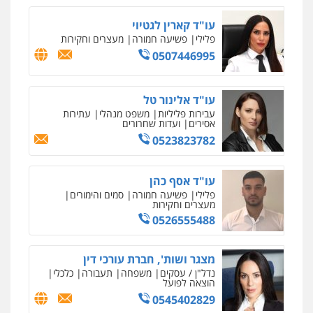
פלילי
עבירות מין
סמים והימורים
פשיעה
חמורה
חקירות ומעצרים
צווארון לבן והונאה
עו"ד קארין לגטיוי
0526885006
פלילי
פשיעה חמורה
מעצרים וחקירות
0507446995
עו"ד אלינור טל
עבירות פליליות
משפט מנהלי
עתירות
אסירים
ועדות שחרורים
0523823782
עו"ד אסף כהן
פלילי
פשיעה חמורה
סמים והימורים
מעצרים וחקירות
0526555488
מצגר ושות', חברת עורכי דין
נדל"ן / עסקים
משפחה
תעבורה
כלכלי
הוצאה לפועל
0545402829