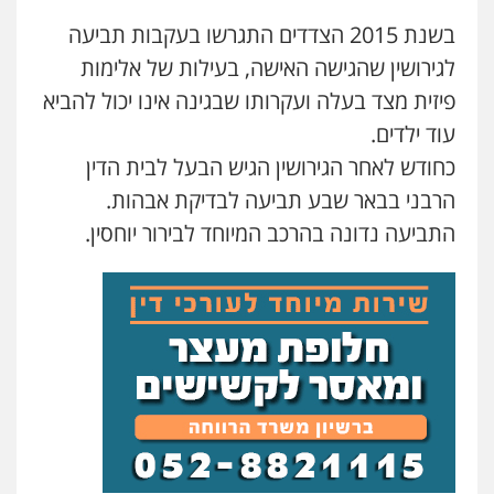
בשנת 2015 הצדדים התגרשו בעקבות תביעה
עו"ד יצחק איצקוביץ'
פלילי
פשיעה חמורה
צווארון לבן
לגירושין שהגישה האישה, בעילות של אלימות
0526655833
פיזית מצד בעלה ועקרותו שבגינה אינו יכול להביא
עוד ילדים.
עו"ד אורנת קמרון
כחודש לאחר הגירושין הגיש הבעל לבית הדין
פלילי
תעבורה
עורכי דין לענייני אסירים
הרבני בבאר שבע תביעה לבדיקת אבהות.
משפחה
נוער
0505417090
התביעה נדונה בהרכב המיוחד לבירור יוחסין.
שני אלגרבלי – משרד עורכי דין
פלילי
עורכי דין לענייני אסירים
תעבורה
0507120031
עו"ד אייל אביטל
פלילי
פשיעה חמורה
מעצרים וחקירות
0544712201