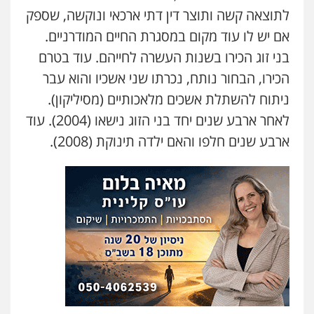
לתוצאה קשה ותוצר דין דתי ארכאי ונוקשה, שספק
עו"ד לימור רוט חזן
אם יש לו עוד מקום במסגרת החיים המודרניים.
פלילי
מעצרים
צווארון לבן
פשיעה חמורה
0523407232
בני זוג הכירו בשנות העשרה לחייהם. עוד בטרם
הכירו, הבחור נותח, נכרתו שני אשכיו והוא עבר
עו"ד עינב יתח
ניתוח להשתלת אשכים מלאכותיים (מסיליקון).
פלילי
פשיעה חמורה
עורכי דין לענייני
לאחר ארבע שנים יחד בני הזוג נישאו (2004). עוד
אסירים
צבאי
0546364651
ארבע שנים חלפו והאם ילדה תינוקת (2008).
אייל בן שושן, עורך דין פלילי
פלילי
מעצרים וחקירות
פשיעה חמורה
נוער
רישום פלילי
0522763105
עו"ד שאדי דבאח
פלילי
פשיעה כלכלית
תעבורה
0505643689