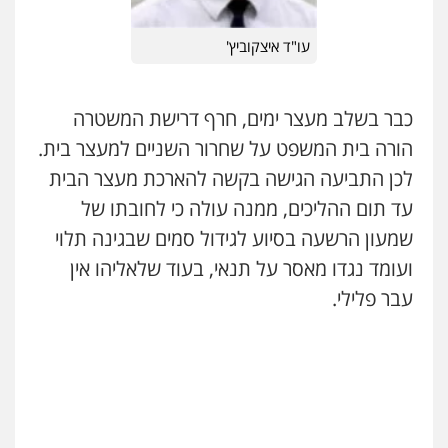
עו"ד דותן דניאלי
פלילי
פשיעה חמורה
צווארון לבן
פשיעה
עו"ד איהאב ג'לג'ולי
כלכלית
עורכי דין לענייני אסירים
נוער
עו"ד איצקוביץ'
פלילי
מעצרים וחקירות
עורכי דין לענייני
0542442982
אסירים
0505216700
כבר בשלב מעצר ימים, חרף דרישת המשטרה
עו"ד אורנת קמרון
הורה בית המשפט על שחרור השניים למעצר בית.
פלילי
תעבורה
עורכי דין לענייני אסירים
משפחה
נוער
עו"ד זקי אלעברה
לכן התביעה הגישה בקשה להארכת מעצר הבית
פלילי
פשיעה חמורה
עורכי דין לענייני אסירים
0505417090
עד תום ההליכים, ממנה עולה כי לחובתו של
0559600005
שמעון הרשעה בסיוע לגידול סמים שבגינה תלוי
עו"ד חמאדה מסרי
ועומד נגדו מאסר על תנאי, בעוד שלאליהו אין
תעבורה
עו"ד מירב נוסבוים
פלילי
מעצרים וחקירות
נוער
עורכי דין
0526631970
עבר פלילי.
לענייני אסירים
0522331443
עו"ד אייל אביטל
פלילי
פשיעה חמורה
מעצרים וחקירות
רעות כהן – משרד עורכי דין
פלילי
צווארון לבן
תעבורה
אסירים
מעצרים
0544712201
וחקירות
0506277425