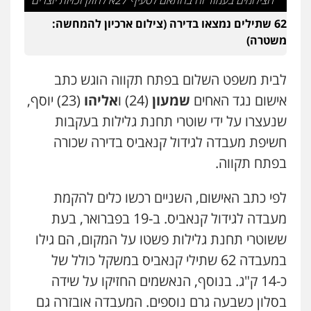
הצילומים בעמוד זה בהתאם לסעיף 27א לחוק זכויות יוצרים
עו"ד משה פלמור
62 שתילים נמצאו בדירה (צילום ארכיון להמחשה:
פלילי
כלכלי
צווארון לבן
עורכי דין לענייני
אסירים
משטרה)
0549732303
לבית משפט השלום בפתח תקווה הוגש כתב
עו"ד עמית רוזנצויג
אישום נגד האחים
שמעון
(24) ו
אליהו
(23) יוסף,
משפט פלילי
דיני תעבורה
שנעצרו על ידי שוטרי תחנת גלילות בעקבות
0532700200
חשיפת מעבדה לגידול קנאביס בדירה שכורה
בפתח תקווה.
עו"ד אור בן שאנן
פלילי
מעצרים וחקירות
לפי כתב האישום, השניים רכשו כלים להקמת
0549199449
מעבדה לגידול קנאביס. ב-19 בפברואר, בעת
ששוטרי תחנת גלילות פשטו על המקום, הם גילו
עו"ד מוחמד רחאל
במעבדה 62 שתילי קנאביס במשקל כולל של
פלילי
פשיעה חמורה
צווארון לבן
צבאי
מעצרים וחקירות
כ-14 ק"ג. בנוסף, הנאשמים החזיקו על שידה
0502228917
בסלון כשבעה גרם נוספים. המעבדה אובזרה גם