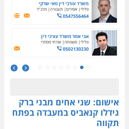
עו"ד שאדי נאטור
פלילי
פשיעה חמורה
מעצרים וחקירות
0509230800
גיל דביר – משרד עורכי דין
פלילי
פשיעה כלכלית
צווארון לבן
0506217771
עו"ד אריה פטר
לשעבר סגן מנהל המחלקה הפלילית
בפרקליטות המדינה
0506217994
אישום: שני אחים מבני ברק
משרד עורכי דין פארס פלאח
פלילי
צבאי
צווארון לבן והונאה
ביטוח לאומי
גידלו קנאביס במעבדה בפתח
0549911449
תקווה