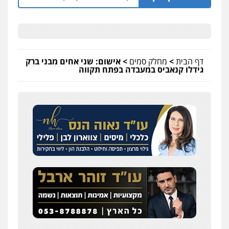
דף הבית
>
מחלק סמים
>
אישום: שני אחים מבני ברק
גידלו קנאביס במעבדה בפתח תקווה
עו"ד אלון קריטי
פלילי
כלכלי
אלימות
סמים
מעצרים
0525544654
שני אלגרבלי – משרד עורכי דין
פלילי
עורכי דין לענייני אסירים
תעבורה