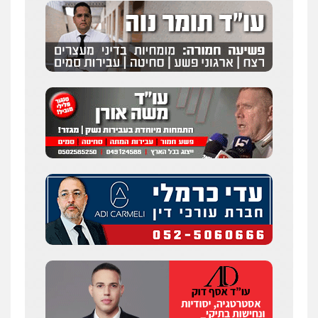
0507120031
עו"ד רונן בנדל
משפט פלילי
פשיעה חמורה
פלילי
0524282442
מנשה, אלמוג – עורכי דין
פלילי
עבירות תנועה
צווארון לבן
תעבורה
עורכי דין לענייני אסירים
מעצרים וחקירות
0546470989
ויקי שמואל – משרד עו"ד
פלילי
משפט פלילי
0528959600
עו"ד זוהר ארבל
פלילי
פשיעה חמורה
מעצרים וחקירות
קטינים