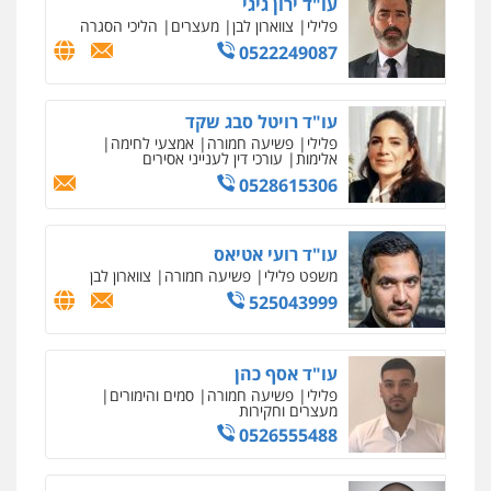
פלילי
דיני תעבורה
מעצרים וחקירות
פשיעה חמורה
אסירים
0509636895
עו"ד איהאב זבידאת
פלילי
פשיעה חמורה
ארגוני פשע
עבירות
המתה
עבירות מין
0509930581
עו"ד יפעת שוורץ סיל
פלילי
תעבורה
0523379525
עו"ד אליה חן ברק
פלילי
פשיעה חמורה
ליווי וייצוג בחקירות
ומעצרים
אסירים
נוער
0525914163