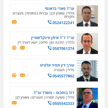
0524282442
עו"ד פאדי בראנסי
פלילי
צווארון לבן
עבירות בטחוניות
מעצרים
מנשה, אלמוג – עורכי דין
וחקירות
פלילי
עבירות תנועה
צווארון לבן
תעבורה
0524122241
עורכי דין לענייני אסירים
מעצרים וחקירות
0546470989
עו"ד ד"ר איתן פינקלשטיין
כלכלי
הלבנת הון
חילוט
ייעוץ לעורכי דין
ויקי שמואל – משרד עו"ד
0507061374
פלילי
משפט פלילי
0528959600
עורך דין תמיר אלטיט
פלילי
תעבורה
עו"ד זוהר ארבל
פלילי
פשיעה חמורה
מעצרים וחקירות
0545577862
קטינים
0538788878
דוד בוחבוט – משרד עו"ד
פלילי
פשיעה חמורה
מעצרים
צווארון לבן
עו"ד אסף דוק
פלילי
עבירות מין
סמים והימורים
פשיעה
0505542333
חמורה
חקירות ומעצרים
צווארון לבן והונאה