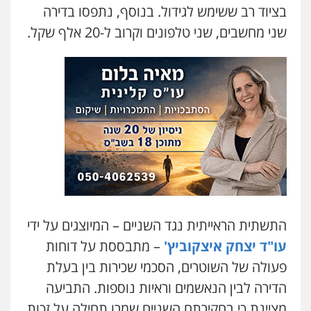
בציוד רב ששימש לגידול. בנוסף, נתפסו בדירה
בר ציון – אוזן משרד עורכי דין
שני מחשבים, שני טלפונים וקרוב ל-20 אלף שקל.
פלילי
עבירות תנועה
תעבורה
פשיעה
חמורה
0505258475
עו"ד מוחמד סביחאת
פלילי
תעבורה
פשיעה כלכלית
0525077716
עו"ד אמיר נאטור
פלילי
פשיעה חמורה
צווארון לבן
מעצרים
0543326767
התשתית הראייתית נגד השניים – המיוצגים על ידי
עו"ד יצחק איצקוביץ'
– מתבססת על דוחות
חנא בולוס – משרד עורכי דין
פעולה של השוטרים, הסכמי שכירות בין בעלת
פלילי
פשיעה חמורה
צווארון לבן
נזיקין
הדירה לבין הנאשמים וראיות נוספות. התביעה
0546661544
מציינת כי בחקירתם השניים שמרו תחילה על זכות