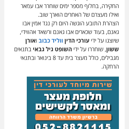
החקירה, בחלוף מספר ימים שוחרר אבו עמאר
משרד עורכי דין טאי שרקי
ואילו מעצרם של האחרים הוארך שוב.
פלילי
אסירים
תעבורה
מרב"ד
הצהרת התובע הוגשה היום רק נגד אמין אבו
0547556464
גאנם, בעוד שכארים אבו גאנם ורשאד אהווידי,
שיוצגו על ידי
עורכי הדין
ווליד כבוב
ו
אורן
עו"ד אילן אלימלך
ששון
, שוחררו על ידי
השופט גיל גבאי
בתנאים
פלילי
פשיעה חמורה
תעבורה
אסירים
מגבילים, כולל מעצר בית עד 8 בינואר ובתנאי
0522992110
הרחקה.
עו"ד שאדי נאטור
פלילי
פשיעה חמורה
מעצרים וחקירות
0509230800
משרד עורכי דין פארס פלאח
פלילי
צבאי
צווארון לבן והונאה
ביטוח לאומי
0549911449