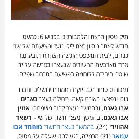
עו"ד אסף דוק
פלילי
עבירות מין
סמים והימורים
פשיעה
חמורה
חקירות ומעצרים
צווארון לבן והונאה
0526885006
תיק ניסיון הרצח והלמבורגיני בכביש 6: כמעט
עו"ד שלי גורביץ – לוי
חודש לאחר ניסיון רצח לילי נועז ופציעתם של שני
משפט פלילי
פשיעה חמורה
מעצרים
וחקירות
צבאי
תעבורה
גברים, לבית המשפט הוגשה הצהרת תובע נגד
0544218336
אחד מארבעת החשודים שנעצרו בפרשה על ידי
שוטרי היחידה ללוחמה בפשיעה במרחב שפלה.
עו"ד שאדי כבהא
פלילי
עורכי דין לענייני אסירים
תזכורת: סוחר רכבי יוקרה ממזרח ירושלים וחברו
0525556970
נורו ונפצעו באורח קשה. תחילה נעצר
כארים
אבו גאנם
, ובהמשך נעצר קרוב משפחתו
אמין
משרד עורכי דין חן ברוך
אבו גאנם
. בהמשך נעצר חשוד שלישי –
רשאד
פלילי
דיני תעבורה
מעצרים וחקירות
אהווידי
(24).
בהמשך נעצר החשוד
מוחמד אבו
0505078733
עמאר
(31) מרמלה, רגע לפני שעלה על מטוס.