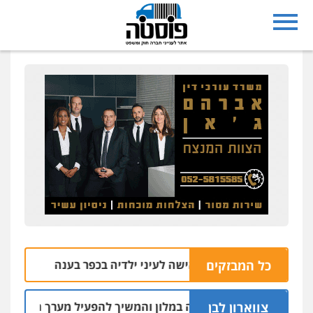
כל המבזקים
 חשודים ברצח אישה לעיני ילדיה בכפר בענה
ר
09.08 | 09:05
צווארון לבן
חשד: שכר סוויטה במלון והמשיך להפעיל מערך הפצת וקיזוז חשבו