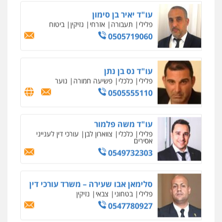
פלילי
כלכלי
צווארון לבן
עורכי דין לענייני
אסירים
0549732303
סלימאן אבו שעירה – משרד עורכי דין
פלילי
בטחוני
צבאי
נזיקין
0547780927
עו"ד אסף גונן
פלילי
פשע חמור
תעבורה
צבא
מעצרים
וחקירות
0542255161
גל דהן – משרד עורך דין פלילי
פלילי
פשיעה חמורה
סמים
מעצרים
וחקירות
0544723840