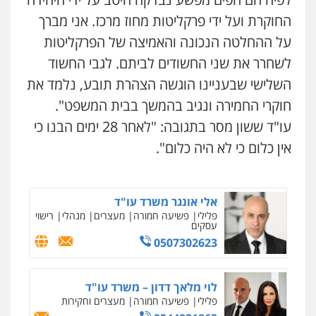
0544723840
החוקרת ועל ידי פרקליטות מחוז מרכז. אני מברך
על ההחלטה הנכונה והאמיצה של הפרקליטות
עו"ד עלי סעדי
עו"ד ראוף נג'אר
פלילי
פשיעה חמורה
ליווי וייצוג בחקירות
פלילי
עורכי דין לענייני אסירים
מעצרים
לשחרר את שני החשודים לביתם. לגבי החשוד
ומעצרים
סמים
רכוש
0508824984
השלישי שבעניינו הוגשה הצהרת תובע, נלמד את
0548009246
חוקרי החמירה ונגיב בהמשך בבית המשפט".
עו"ד שגיא אקו
עו"ד אלון ארז
עו"ד ששון מסר בתגובה: "לאחר 28 ימים הבנו כי
פלילי
מעצרים וחקירות
סמים
עבירות מין
פלילי
צבאי
סמים
אלימות במשפחה
צווארון
עורכי דין לענייני אסירים
אין כלום כי לא היה כלום".
לבן
0525279829
0507368203
אלי אונגר משרד עו"ד
שחר לדובסקי, עו"ד
פלילי
פשיעה חמורה
מעצרים
מנהלי
רישוי
פלילי
מעצרים וחקירות
עבירות המתה
עורכי
עסקים
דין לענייני אסירים
0507302623
0507913332
עו"ד איהאב ג'לג'ולי
לוי מלאך דדון – משרד עו"ד
פלילי
מעצרים וחקירות
עורכי דין לענייני
פלילי
פשיעה חמורה
מעצרים וחקירות
אסירים