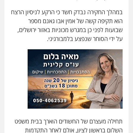
עו"ד קארין לגטיוי
במהלך החקירה נבדק חשד כי הרקע לניסיון הרצח
פלילי
פשיעה חמורה
מעצרים וחקירות
הוא תקיפה קשה של אמין אבו גאנם מספר
0507446995
שבועות לפני כן במגרש מכוניות באזור ירושלים,
על ידי הסוחר שנפצע בלמבורגיני.
עו"ד ירון גיגי
פלילי
צווארון לבן
מעצרים
הליכי הסגרה
0522249087
עו"ד רועי אטיאס
משפט פלילי
פשיעה חמורה
צווארון לבן
525043999
עו"ד אסף כהן
פלילי
פשיעה חמורה
סמים והימורים
תחילה מעצרם של החשודים הוארך בבית משפט
מעצרים וחקירות
0526555488
השלום בראשון לציון, אולם לאחר התקדמות