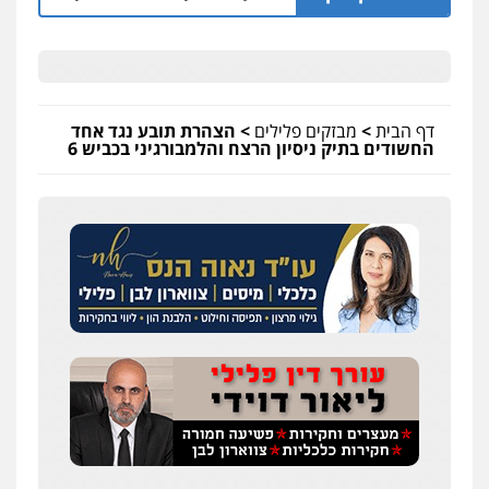
דף הבית
>
מבזקים פלילים
>
הצהרת תובע נגד אחד
החשודים בתיק ניסיון הרצח והלמבורגיני בכביש 6
שחר לדובסקי, עו"ד
פלילי
מעצרים וחקירות
עבירות המתה
עורכי
דין לענייני אסירים
0507913332
עו"ד איהאב ג'לג'ולי
פלילי
מעצרים וחקירות
עורכי דין לענייני
אסירים
0505216700
עו"ד שלומי שרון
פלילי
צבאי
מעצרים וחקירות