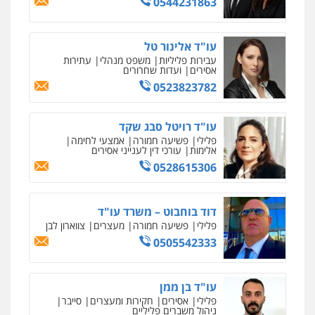
0544231863
0505216700
עו"ד אלינור טל
עו"ד שלומי שרון
עבירות פליליות
משפט מנהלי
עתירות
פלילי
צבאי
מעצרים וחקירות
אסירים
ועדות שחרורים
0547342002
0523823782
עו"ד רויטל סבג שקד
עו"ד אלון קריטי
פלילי
פשיעה חמורה
אמצעי לחימה
פלילי
כלכלי
אלימות
סמים
מעצרים
אלימות
עורכי דין לענייני אסירים
0525544654
0528615306
מנשה, אלמוג – עורכי דין
דוד בוחבוט – משרד עו"ד
פלילי
עבירות תנועה
צווארון לבן
תעבורה
פלילי
פשיעה חמורה
מעצרים
צווארון לבן
עורכי דין לענייני אסירים
מעצרים וחקירות
0505542333
0546470989
עו"ד בן ממן
עו"ד זוהר ארבל
פלילי
אסירים
חקירות ומעצרים
סייבר
פלילי
פשיעה חמורה
מעצרים וחקירות
ניהול משברים פליליים
קטינים