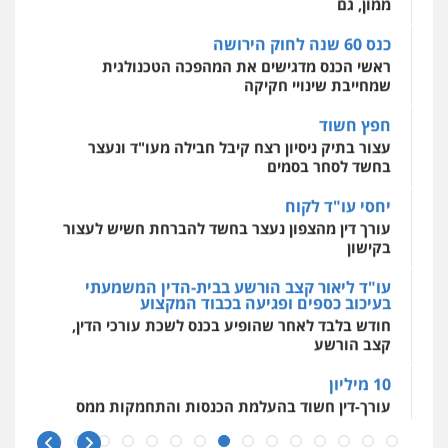
פלילי
כלכלי
פשיעה חמורה
מעצרים
וחקירות
כנס 60 שנה לחוק הירושה
0525199949
מאיה בלום, עו"ס, טיפול ושיקום
ראשי הכנס מדגישים את המהפכה הטכנולגית
טיפול בהתמכרויות
שירותים מקצועיים
שמחייבת שינויי חקיקה
לעורכי דין
עו"ד אמיר נאטור
0504062539
חפץ חשוד
פלילי
פשיעה חמורה
צווארון לבן
מעצרים
עצור בתיק ניסיון רצח קיבל חבילה מעו"ד ונעצר
0543326767
בחשד לסחר בסמים
עו"ד ד"ר אבי שקד
עבירות כלכליות
הלבנת הון
חילוטים
יחסי עו"ד לקוח
עבירות פליליות
עו"ד פאדי זועבי
עורך דין מהצפון נעצר בחשד להברחת חשיש לעצור
0544385337
פלילי
פשיעה חמורה
סמים
עורכי דין לענייני
בקישון
אסירים
תעבורה
0506984757
עו"ד ליאור קצב הורשע בבית-הדין המשמעתי
איתי חקירות – שירותים לעורכי דין
בעיכוב כספים ופגיעה בכבוד המקצוע
חקירות פרטיות
חקירות כלכליות
חקירות
חודש בלבד לאחר שהופיע בכנס לשכת עורכי הדין,
אישות
איתורים
עו"ד אתנה אדרי
קצב הורשע
0537865001
פשיעה חמורה
כלכלי
פלילי
מעצרים
וחקירות
עורכי דין לענייני אסירים
10 מיליון
0502181995
ניר קידר – צלם
עורך-דין חשוד בהעלמת הכנסות והתחמקות ממס
רכישה
צילום עורכי דין
שירותים מקצועיים לעורכי
דין
עו"ד גיורא זילברשטיין