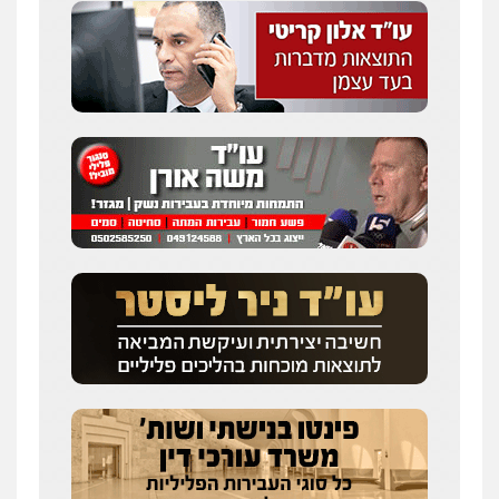
0547342002
עו"ד אלון קריטי
פלילי
כלכלי
אלימות
סמים
מעצרים
0525544654
מנשה, אלמוג – עורכי דין
פלילי
עבירות תנועה
צווארון לבן
תעבורה
עורכי דין לענייני אסירים
מעצרים וחקירות
0546470989
עו"ד זוהר ארבל
פלילי
פשיעה חמורה
מעצרים וחקירות
קטינים
0538788878
עו"ד אסף דוק
פלילי
עבירות מין
סמים והימורים
פשיעה
חמורה
חקירות ומעצרים
צווארון לבן והונאה