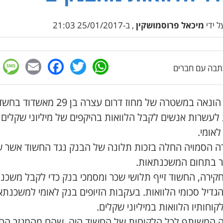
 ידי
מיכאל פרוסמושקין
, ב-25/01/2017 21:03
e
cebook
mail
WhatsApp
Twitter
בה עם חברים
יחידת הונאה במשטרה של מחוז דרום עצרה בן 29 מאשדוד בח
 לעשרות אנשים לקבל הלוואות בהיקפים של מיליוני שקלים
אומי.
ה הסמויה החלה בזכות תלונה של הבנק נגד החשוד אשר 
 בתחום המשכנתאות.
קירה, החשוד זייף תלושי שכר ומסמכי בנק כדי לקבל משכנ
הגדיל סכומי הלוואות. בעקבות הזיופים בנק לאומי למשכנתא
קוחותיו הלוואות במיליוני שקלים.
 המשותף לכל הלקוחות של החשוד היה, שהם מהמגזר החר