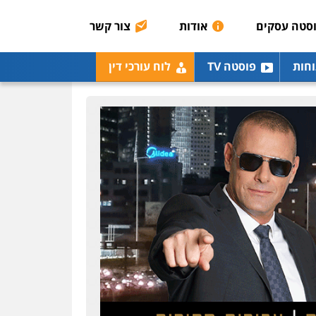
רונן הלל – מוניטין
מחיקת כתבות מגוגל
סטה עסקים
אודות
צור קשר
ודחיקת אזכורים שליליים
שירותים מקצועיים לעורכי
דין
וחות
פוסטה TV
לוח עורכי דין
0522508109
אחסון אתרים
מהירות
הגנה
גיבוי
תמיכה
שירותים מקצועיים
לעורכי דין
מרכז התחלה חדשה
אסירים
עבירות מין
שירותים מקצועיים לעורכי
דין
0544500346
מאיה בלום, עו"ס,
טיפול ושיקום
טיפול בהתמכרויות
שירותים מקצועיים לעורכי