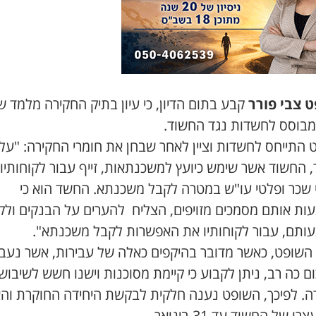
 צבי פורר
קבע בתום הדיון, כי עיון בתיק החקירה מלמד ש
מבוסס לחשדות נגד החשוד.
 התייחס לחשדות וציין לאחר שבחן את חומרי החקירה: "על 
 החשוד אשר שימש כיועץ למשכנתאות, זייף עבור לקוחותיו
 שכר ופלטי עו"ש במטרה לקבל משכנתא. החשד הוא כי
ות אותם מסמכים מזויפים, הצליח להערים על הבנקים ולק
ותם, עבור לקוחותיו את האפשרות לקבל משכנתא".
 השופט, כאשר מדובר בהיקפים כאלה של עבירות, אשר נעב
 כה רב, ניתן לקבוע כי קיימת מסוכנות וישנו חשש לשיבוש
ה. לפיכך, השופט נענה חלקית לבקשת היחידה החוקרת והא
ו של החשוד עד 31 בינואר.