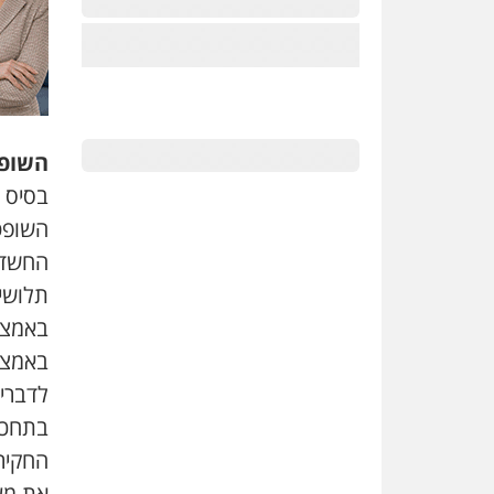
השופט
בסיס 
השופט
החשד,
תלושי
באמצע
באמצע
לדברי
בתחכום
החקיר
את מעצר