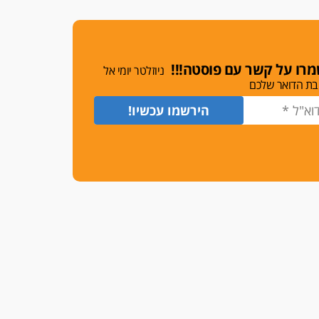
משרות אמון
יו"ר מחוז ת"א משבץ עובדות
שלו למינוי דייני בית הדין
למשמעת
רו על קשר עם פוסטה!!!
ניוזלטר יומי אל
האופנוע חזר הביתה
בת הדואר שלכם
עו"ד גיל פרידמן והרפתקאות
אופנוע השטח שלו
הזכות לטנף
זוכה עורך-דין שהשווה את ברק
לסינוואר ואת "הבמות של קפלן"
לחמאס
מאסר לעורך הדין
מאסר בפועל לעו"ד מהצפון
שהגיש תביעות פיקטיביות בשם
פלסטינים
על המידתיות
ביה"ד המשמעתי ביטל השעיה
לצמיתות של עורכת-דין שהביעה