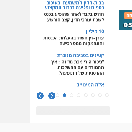
בבית-הדין המשמעתי בעיכוב
כספים ופגיעה בכבוד המקצוע
חודש בלבד לאחר שהופיע בכנס
לשכת עורכי הדין, קצב הורשע
10 מיליון
עורך-דין חשוד בהעלמת הכנסות
והתחמקות ממס רכישה
קטינים בסביבה מנוכרת
"ניכור הורי מכת מדינה": איך
מתמודדים עם ההשלכות
ההרסניות של התופעה?
אלה המינויים
הוועדה לבחירת שופטים בחרה
26 שופטים ורשמים נוספים
ראו הוזהרתם
הפרקליטות מקדמת הפללת
עורכי דין "קונסילייריז" בחוק
המאבק בארגוני פשיעה