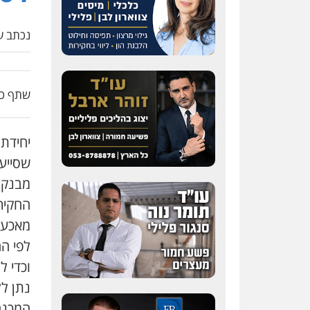
נכתב על
שתף כת
שסייע
מבנק ל
החקיר
מאכער
לפי הח
וכדי ל
נתן לל
המכנה