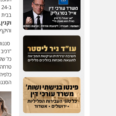
ב-24 ינואר בקשה המשטרה להאריך את מעצרו ב-10 ימים.
בבית 
וקנין
,
והיקף ההו
סנגור
"רכיב 
כל שקי
טרחה כ
כלפיה
הסנגור