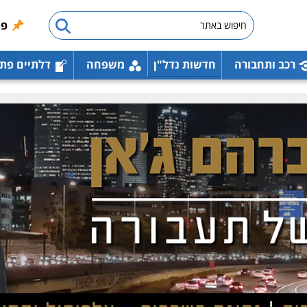
פו
רכב ותחבורה
חדשות נדל"ן
משפחה
דלתיים פת