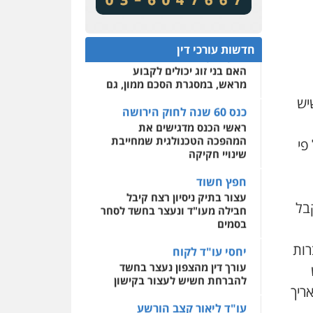
מע"מ ומוסדות ללא כוונת רווח
שירותים מקצועיים לעורכי
דין
כנס 60 שנה לחוק הירושה:
המתח שבין חוק יחסי ממון
0522508109
חדשות עורכי דין
לבין חוק הירושה
האם בני זוג יכולים לקבוע
אחסון אתרים
מראש, במסגרת הסכם ממון, גם
מהירות
הגנה
גיבוי
תמיכה
שירותים מקצועיים
יש
לעורכי דין
כנס 60 שנה לחוק הירושה
ראשי הכנס מדגישים את
המהפכה הטכנולגית שמחייבת
פי
מרכז התחלה חדשה
שינויי חקיקה
אסירים
עבירות מין
שירותים מקצועיים לעורכי
חפץ חשוד
דין
עצור בתיק ניסיון רצח קיבל
בל
חבילה מעו"ד ונעצר בחשד לסחר
0544500346
בסמים
רות
יחסי עו"ד לקוח
עורך דין מהצפון נעצר בחשד
להברחת חשיש לעצור בקישון
ריך
עו"ד ליאור קצב הורשע