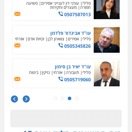
פלילי
עורכי דין לענייני אסירים
פשיעה
חמורה
מעצרים וחקירות
0507587013
עו"ד אביגדור פלדמן
פלילי
אסירים
צווארון לבן
זכויות אדם
אזרחי
0505345826
עו"ד יאיר בן סימון
פלילי
תעבורה
אזרחי
נזיקין
ביטוח
0505719060
עו"ד נס בן נתן
פלילי
כלכלי
פשיעה חמורה
נוער
0505555110
עו"ד משה פלמור