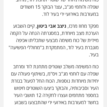
עו"ד שלומי שרון
0544712201
שפלה ולוחמי מג"ב, עצר הבוקר 15 חשודים
פלילי
צבאי
מעצרים וחקירות
במעורבות באירועי ירי בעיר לוד.
0547342002
עו"ד בועז קניג
מפקד מחוז מרכז,
ניצב אבי ביטון
, קיים השבוע
פלילי
משפחה
כלכלי
צבאי
עו"ד אלון קריטי
0507003001
הערכת מצב מיוחדת, במסגרתה הנחה על הקמה
פלילי
כלכלי
אלימות
סמים
מעצרים
מיידית של כוח משימה מבצעי שתכליתו אכיפה
0525544654
מוגברת בעיר לוד, המתמקדת ב"מחוללי הפשיעה"
ויקי שמואל – משרד עו"ד
בעיר.
פלילי
משפט פלילי
מנשה, אלמוג – עורכי דין
0528959600
פלילי
עבירות תנועה
צווארון לבן
תעבורה
כוח המשימה משלב שוטרים מתחנת לוד ומרחב
עורכי דין לענייני אסירים
מעצרים וחקירות
0546470989
שפלה עם לוחמי מג"ב ויס"מ, בשיתוף פעולה עם
קורל קרוז – עורך דין פלילי
יחידות מיוחדות נוספות. הכוח החל לפעול בגזרת
משפט פלילי
עו"ד זוהר ארבל
0545437431
העיר וסביבותיה, והבוקר ביצעו השוטרים חיפוש
פלילי
פשיעה חמורה
מעצרים וחקירות
קטינים
במספר מתחמים ועצרו לחקירה 12 תושבי העיר
0538788878
בחשד למעורבות באירועי ירי שהתבצעו בשבוע
עו"ד עלי סעדי
פלילי
פשיעה חמורה
ליווי וייצוג בחקירות