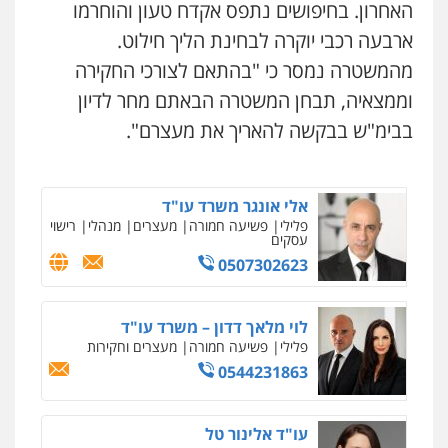
האחרון. בחיפושים נתפס אקדח טעון והוחרמו
ומעצרים
עו"ד אסף דוק
0508824984
ארבעה רכבי יוקרה לבחינת הליך חילוט.
פלילי
עבירות מין
סמים והימורים
פשיעה
חמורה
חקירות ומעצרים
צווארון לבן והונאה
מהמשטרה נמסר כי "בהתאם לצורכי החקירה
0526885006
עו"ד שגיא אקו
וממצאיה, תבחן המשטרה הבאתם מחר לדיון
פלילי
מעצרים וחקירות
סמים
עבירות מין
עורכי דין לענייני אסירים
בבימ"ש בבקשה להאריך את מעצרם".
עו"ד שלי גורביץ – לוי
0525279829
משפט פלילי
פשיעה חמורה
מעצרים
וחקירות
צבאי
תעבורה
0544218336
ניר קידר – צלם
אלי אונגר משרד עו"ד
צילום עורכי דין
שירותים מקצועיים לעורכי
פלילי
פשיעה חמורה
מעצרים
מנהלי
רישוי
דין
עסקים
עו"ד שאדי כבהא
0504578527
0507302623
פלילי
עורכי דין לענייני אסירים
0525556970
רונן הלל – מוניטין
לוי מלאך דדון – משרד עו"ד
מחיקת כתבות מגוגל ודחיקת אזכורים
שליליים
שירותים מקצועיים לעורכי דין
פלילי
פשיעה חמורה
מעצרים וחקירות
משרד עורכי דין חן ברוך
0544231863
0522508109
פלילי
דיני תעבורה
מעצרים וחקירות
0505078733
אחסון אתרים
עו"ד אלינור טל
מהירות
הגנה
גיבוי
תמיכה
שירותים