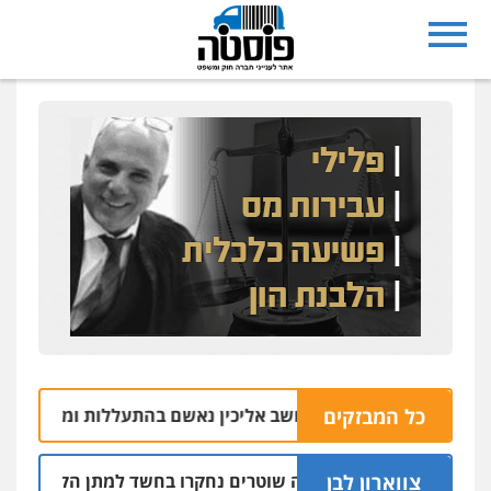
כל המבזקים
בעל משק במושב אליכין נאשם בהתעללות ומעשים מגונים בש
צווארון לבן
שלושה שוטרים נחקרו בחשד למתן הקלות למועדון בב
05.08 