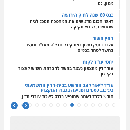
0544723840
כנס 60 שנה לחוק הירושה
עו"ד אמיר נאטור
ראשי הכנס מדגישים את המהפכה הטכנולגית
פלילי
פשיעה חמורה
צווארון לבן
מעצרים
שמחייבת שינויי חקיקה
עו"ד ראוף נג'אר
0543326767
פלילי
עורכי דין לענייני אסירים
מעצרים
חפץ חשוד
סמים
רכוש
עצור בתיק ניסיון רצח קיבל חבילה מעו"ד ונעצר
0548009246
עו"ד פאדי זועבי
בחשד לסחר בסמים
פלילי
פשיעה חמורה
סמים
עורכי דין לענייני
אסירים
תעבורה
עו"ד אלון ארז
יחסי עו"ד לקוח
0506984757
פלילי
צבאי
סמים
אלימות במשפחה
צווארון
עורך דין מהצפון נעצר בחשד להברחת חשיש לעצור
לבן
בקישון
0507368203
עו"ד אתנה אדרי
עו"ד ליאור קצב הורשע בבית-הדין המשמעתי
פשיעה חמורה
כלכלי
פלילי
מעצרים
בעיכוב כספים ופגיעה בכבוד המקצוע
וחקירות
עורכי דין לענייני אסירים
שחר לדובסקי, עו"ד
חודש בלבד לאחר שהופיע בכנס לשכת עורכי הדין,
0502181995
פלילי
מעצרים וחקירות
עבירות המתה
עורכי
קצב הורשע
דין לענייני אסירים
0507913332
10 מיליון
עו"ד גיורא זילברשטיין
עורך-דין חשוד בהעלמת הכנסות והתחמקות ממס
פלילי
פשיעה חמורה
מעצרים וחקירות
רכישה
עו"ד איהאב ג'לג'ולי
0505212444
פלילי
מעצרים וחקירות
עורכי דין לענייני
קטינים בסביבה מנוכרת
אסירים