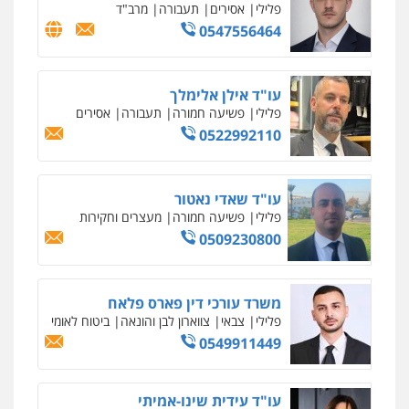
פלילי
אסירים
תעבורה
מרב"ד
0547556464
עו"ד אילן אלימלך
פלילי
פשיעה חמורה
תעבורה
אסירים
0522992110
עו"ד שאדי נאטור
פלילי
פשיעה חמורה
מעצרים וחקירות
0509230800
משרד עורכי דין פארס פלאח
פלילי
צבאי
צווארון לבן והונאה
ביטוח לאומי
0549911449
עו"ד עידית שינו-אמיתי