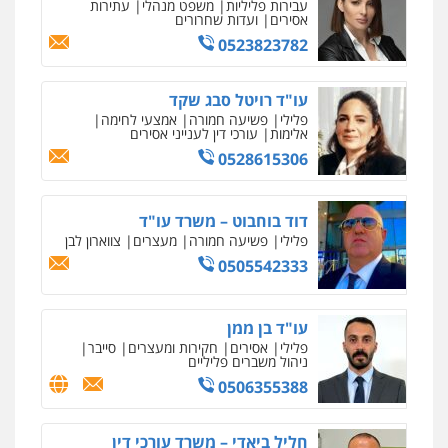
עבירות פליליות
משפט מנהלי
עתירות
מקצועיים לעורכי דין
אסירים
ועדות שחרורים
עו"ד קארין לגטיוי
0523823782
פלילי
פשיעה חמורה
מעצרים וחקירות
0507446995
מרכז התחלה חדשה
עו"ד רויטל סבג שקד
אסירים
עבירות מין
שירותים מקצועיים
פלילי
פשיעה חמורה
אמצעי לחימה
לעורכי דין
אלימות
עורכי דין לענייני אסירים
עו"ד ירון גיגי
0544500346
0528615306
פלילי
צווארון לבן
מעצרים
הליכי הסגרה
0522249087
מאיה בלום, עו"ס, טיפול ושיקום
דוד בוחבוט – משרד עו"ד
טיפול בהתמכרויות
שירותים מקצועיים
לעורכי דין
פלילי
פשיעה חמורה
מעצרים
צווארון לבן
עו"ד רועי אטיאס
0505542333
0504062539
משפט פלילי
פשיעה חמורה
צווארון לבן
525043999
עו"ד ד"ר אבי שקד
עו"ד בן ממן
עבירות כלכליות
הלבנת הון
חילוטים
פלילי
אסירים
חקירות ומעצרים
סייבר
עבירות פליליות
ניהול משברים פליליים
עו"ד אסף כהן
0544385337
0506355388
פלילי
פשיעה חמורה
סמים והימורים
מעצרים וחקירות
0526555488
איתי חקירות – שירותים לעורכי דין
חליל ביאדי – משרד עורכי דין