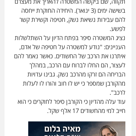
תקווה, שם ביקשה המשטרה להאריך את מעצרם
עו"ד דפנה לביא
בשישה ימים (3 ינואר). היחידה החוקרת ייחסה
משפחה
גישור
0507206063
להם עבירות נשיאת נשק, חטיפה וקשירת קשר
עו"ד אייל אביטל
לפשע.
פלילי
פשיעה חמורה
מעצרים וחקירות
עו"ד זוהר ארבל
נציג המשטרה סיפר בפתח הדיון על השתלשלות
0544712201
פלילי
פשיעה חמורה
מעצרים וחקירות
העניינים: "נודע למשטרה על חטיפה של אדם,
קטינים
0538788878
איתרנו את הרכב של החשודים. כאשר נאמר להם
עו"ד רונן בנדל
לעצור, הם החלו לברוח עם הרכב, במהלך
משפט פלילי
פשיעה חמורה
פלילי
עו"ד אסף דוק
0524282442
הבריחה הם זרקו מהרכב נשק. גבינו עדויות
פלילי
עבירות מין
סמים והימורים
פשיעה
חמורה
חקירות ומעצרים
צווארון לבן והונאה
מהקורבן שמספר כי יש לו חוב והורו לו לעלות
0526885006
לרכב".
כבריאן, מזר – משרד עורכי דין
פלילי
מעצרים וחקירות
עוד עלה מהדיון כי הקורבן סיפר לחוקרים כי הוא
עו"ד שלי גורביץ – לוי
0543986802
חייב למי מהחשודים 17 אלף שקל.
משפט פלילי
פשיעה חמורה
מעצרים
וחקירות
צבאי
תעבורה
0544218336
עו"ד בועז קניג
פלילי
משפחה
כלכלי
צבאי