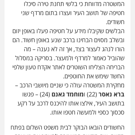
המשטרה מדווחת כי בלשי תחנת טירה סיכלו
פלילי
מעצרים וחקירות
עורכי דין לענייני
אסירים
חטיפה של תושב העיר ועצרו בתום מרדף שני
0505216700
חשודים.
הבלשים שקיבלו מידע על חטיפה פעלו באופן יזום
אייל בן שושן, עורך דין פלילי
ובשלב מסוים הבחינו ברכב שנע באופן חשוד. הם
פלילי
מעצרים וחקירות
פשיעה חמורה
נוער
רישום פלילי
הורו לנהג לעצור בצד, אך זה לא נענה – מה
0522763105
שהוביל כאמור למרדף ולמעצר. בסריקה במסלול
הבריחה הצליחו השוטרים לאתר אקדח טעון שלפי
עו"ד שלומי שרון
החשד שימש את החוטפים.
פלילי
צבאי
מעצרים וחקירות
0547342002
מחקירת המשטרה עולה כי שניים מיושבי הרכב –
ברא נאסר
(22) ו
מוחמד גאנם
(24) – פגשו
בתושב העיר, אילצו אותו להיכנס לרכב על רקע
עו"ד אלון קריטי
פלילי
כלכלי
אלימות
סמים
מעצרים
סכסוך כספי ולמעשה חטפו אותו.
0525544654
החשודים הובאו הבוקר לבית משפט השלום בפתח