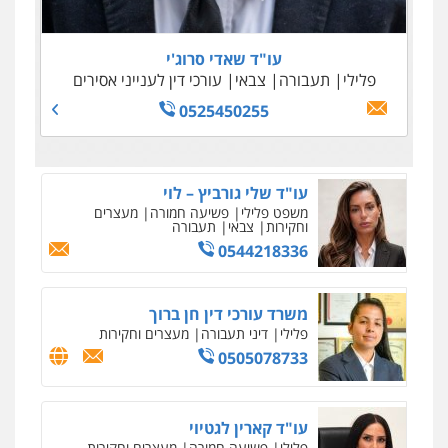
0505645022
0509100397
0545243703
עו"ד נדב גרינולד
0538788878
פלילי
תעבורה
עורכי דין לענייני אסירים
צבאי
עו"ד שאדי סרוג'י
0508848606
עו"ד אסף דוק
פלילי
תעבורה
צבאי
עורכי דין לענייני אסירים
פלילי
עבירות מין
סמים והימורים
פשיעה
0525450255
חמורה
חקירות ומעצרים
צווארון לבן והונאה
0526885006
עו"ד שלי גורביץ – לוי
משפט פלילי
פשיעה חמורה
מעצרים
וחקירות
צבאי
תעבורה
0544218336
משרד עורכי דין חן ברוך
פלילי
דיני תעבורה
מעצרים וחקירות
0505078733
עו"ד קארין לגטיוי
פלילי
פשיעה חמורה
מעצרים וחקירות