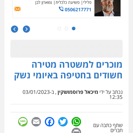
פלילי
פשיעה כלכלית
צווארון לבן
0506217771
סלימאן אבו שעירה – משרד עורכי דין
פלילי
בטחוני
צבאי
נזיקין
0547780927
מוכרים למשטרה מטירה
עו"ד אסף גונן
פלילי
פשע חמור
תעבורה
צבא
מעצרים
חשודים בחטיפה באיומי נשק
וחקירות
0542255161
נכתב על ידי
מיכאל פרוסמושקין
, ב-03/01/2023
גל דהן – משרד עורך דין פלילי
12:35
פלילי
פשיעה חמורה
סמים
מעצרים
וחקירות
0544723840
sage
Facebook
Email
WhatsApp
Twitter
שתף כתבה עם
Print
עו"ד ראוף נג'אר
חברים