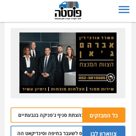
כל המבזקים
ו בחשד למעורבות בהצתת סניף ג'פניקה בגבעתיים
06.08 | 22:58
צווארון לבן
תב אישום: יו"ר ש"ס לשעבר בחיפה וסינדיקאט ההלוואות של משפ