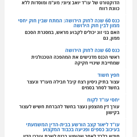
מקצועיים לעורכי דין
הדוקטורט של עו"ד יואב ציוני: מע"מ ומוסדות ללא
חליל ביאדי – משרד עורכי דין
כוונת רווח
פלילי
דיני תעבורה
מעצרים וחקירות
פשיעה חמורה
אסירים
כנס 60 שנה לחוק הירושה: המתח שבין חוק יחסי
0509636895
ממון לבין חוק הירושה
מרכז התחלה חדשה
האם בני זוג יכולים לקבוע מראש, במסגרת הסכם
אסירים
עבירות מין
שירותים מקצועיים
לעורכי דין
ממון, גם
עו"ד איהאב זבידאת
0544500346
פלילי
פשיעה חמורה
ארגוני פשע
עבירות
כנס 60 שנה לחוק הירושה
המתה
עבירות מין
ראשי הכנס מדגישים את המהפכה הטכנולגית
0509930581
שמחייבת שינויי חקיקה
חפץ חשוד
עו"ד יפעת שוורץ סיל
עצור בתיק ניסיון רצח קיבל חבילה מעו"ד ונעצר
פלילי
תעבורה
בחשד לסחר בסמים
0523379525
יחסי עו"ד לקוח
עורך דין מהצפון נעצר בחשד להברחת חשיש לעצור
עו"ד אליה חן ברק
בקישון
פלילי
פשיעה חמורה
ליווי וייצוג בחקירות
ומעצרים
אסירים
נוער
עו"ד ליאור קצב הורשע בבית-הדין המשמעתי
0525914163
בעיכוב כספים ופגיעה בכבוד המקצוע
חודש בלבד לאחר שהופיע בכנס לשכת עורכי הדין,