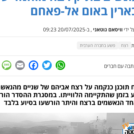
ארין באום אל-פאחם
 ידי
וויסאם גוטאני
, ב-20/07/2025 09:23
ת
רצח
פשע בחברה הערבית
e
cebook
mail
WhatsApp
Twitter
בה עם חברים
 תוכנן כנקמה על רצח אביהם של שניים מהנאשמ
ע בזמן שהתקיימה הלווייתו. במסגרת ההסדר הור
חד הנאשמים ברצח והיתר הורשעו בסיוע בלבד