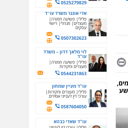
מחיקת כתבות מגוגל
0525279829
ודחיקת אזכורים שליליים
שירותים מקצועיים לעורכי
אלי אונגר משרד עו"ד
דין
פלילי
פשיעה חמורה
מעצרים
מנהלי
רישוי
0522508109
עסקים
אחסון אתרים
0507302623
מהירות
הגנה
גיבוי
תמיכה
שירותים מקצועיים
לוי מלאך דדון – משרד
לעורכי דין
עו"ד
Messag
Print
Fa
E
פלילי
פשיעה חמורה
מעצרים וחקירות
מרכז התחלה חדשה
0544231863
אסירים
עבירות מין
שירותים מקצועיים לעורכי
ים,
דין
עו"ד מעיין שמחון
שע
פלילי
מעצרים וחקירות
0544500346
עורכי דין לענייני אסירים
מאיה בלום, עו"ס,
0587604050
טיפול ושיקום
טיפול בהתמכרויות
שירותים מקצועיים לעורכי
עו"ד שאדי כבהא
דין
פלילי
עורכי דין לענייני