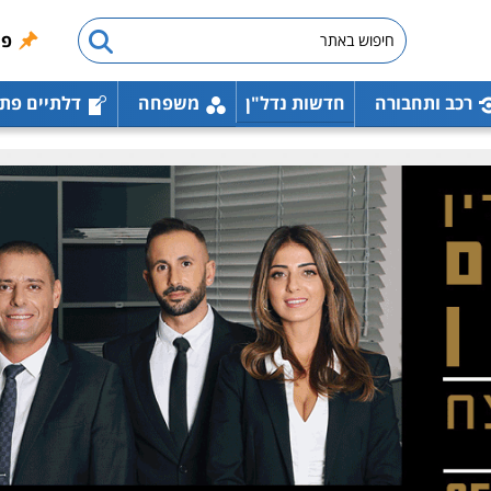
פו
רכב ותחבורה
חדשות נדל"ן
משפחה
דלתיים פת