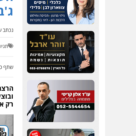
ג'ב
נכתב על
תגיו
שתף כת
הרצח
ובוצ
רק א