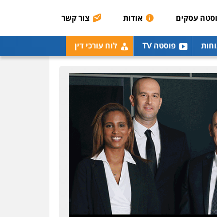
0507003001
סטה עסקים
אודות
צור קשר
מנשה, אלמוג – עורכי דין
וחות
פוסטה TV
לוח עורכי דין
פלילי
עבירות תנועה
צווארון לבן
תעבורה
עורכי
דין לענייני אסירים
מעצרים
וחקירות
0546470989
עו"ד אבי כהן
פלילי
פשיעה חמורה
קטינים
אלימות
סמים
עבירות מין
0523647066
ויקי שמואל – משרד עו"ד
פלילי
משפט פלילי
0528959600