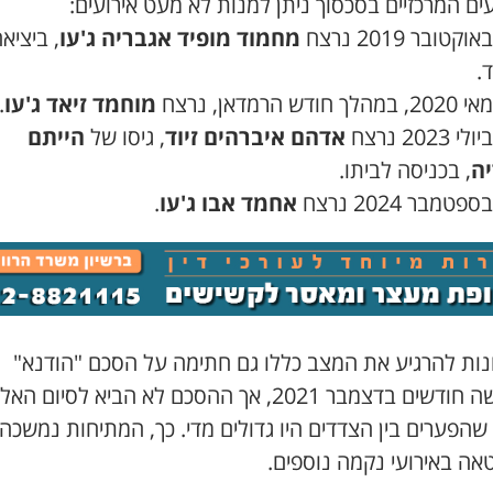
ים המרכזיים בסכסוך ניתן למנות לא מעט אירועים:
מחמוד מופיד אגבריה ג'עו
, ביציא
.
מוחמד זיאד ג'עו
.
אדהם איברהים זיוד
, גיסו של
הייתם
ה
, בכניסה לביתו.
אחמד אבו ג'עו
.
ונות להרגיע את המצב כללו גם חתימה על הסכם "הודנא"
לשלושה חודשים בדצמבר 2021, אך ההסכם לא הביא לסיום 
הפערים בין הצדדים היו גדולים מדי. כך, המתיחות נמשכה
אה באירועי נקמה נוספים.