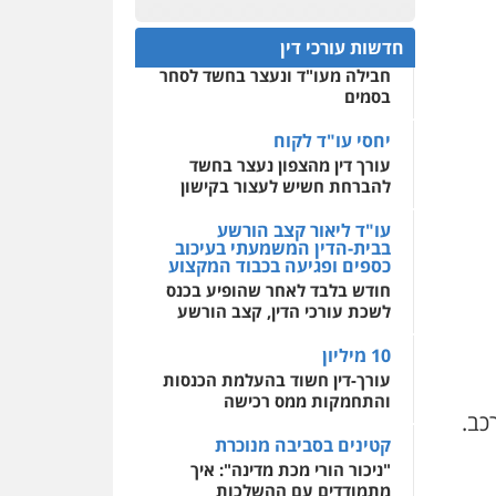
פלילי
אסירים
חקירות
ומעצרים
סייבר
ניהול
חפץ חשוד
0522508109
משברים פליליים
חדשות עורכי דין
עצור בתיק ניסיון רצח קיבל
חבילה מעו"ד ונעצר בחשד לסחר
אחסון אתרים
0506355388
בסמים
מהירות
הגנה
גיבוי
תמיכה
שירותים מקצועיים
לעורכי דין
יחסי עו"ד לקוח
עו"ד דרוויש נאשף
עורך דין מהצפון נעצר בחשד
פלילי
פשיעה חמורה
זכויות
אדם
להברחת חשיש לעצור בקישון
מרכז התחלה חדשה
0527448141
אסירים
עבירות מין
עו"ד ליאור קצב הורשע
שירותים מקצועיים לעורכי
בבית-הדין המשמעתי בעיכוב
דין
כספים ופגיעה בכבוד המקצוע
חליל ביאדי – משרד
עורכי דין
חודש בלבד לאחר שהופיע בכנס
0544500346
פלילי
דיני תעבורה
מעצרים
לשכת עורכי הדין, קצב הורשע
וחקירות
פשיעה חמורה
אסירים
10 מיליון
0509636895
עורך-דין חשוד בהעלמת הכנסות
והתחמקות ממס רכישה
עו"ד איהאב זבידאת
כב.
פלילי
פשיעה חמורה
ארגוני
קטינים בסביבה מנוכרת
פשע
עבירות המתה
עבירות מין
"ניכור הורי מכת מדינה": איך
מתמודדים עם ההשלכות