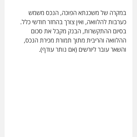
במקרה של משכנתא הפוכה, הנכס משמש
עו"ד אורנת קמרון
כערבות להלוואה, ואין צורך בהחזר חודשי כלל.
פלילי
תעבורה
עורכי דין לענייני אסירים
משפחה
נוער
בסיום ההתקשרות, הבנק מקבל את סכום
0505417090
ההלוואה והריבית מתוך תמורת מכירת הנכס,
והשאר עובר ליורשים (אם נותר עודף).
שני אלגרבלי – משרד עורכי דין
פלילי
עורכי דין לענייני אסירים
תעבורה
0507120031
עו"ד אייל אביטל
פלילי
פשיעה חמורה
מעצרים וחקירות
0544712201
עו"ד בועז קניג
פלילי
משפחה
כלכלי
צבאי