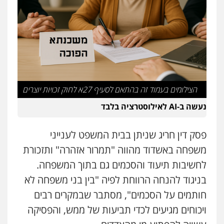
עו"ד אור בן שאנן
פלילי
מעצרים וחקירות
0549199449
סלימאן אבו שעירה – משרד עורכי דין
פלילי
בטחוני
צבאי
נזיקין
הצילומים בעמוד זה בהתאם לסעיף 27א לחוק זכויות יוצרים
0547780927
נעשה ב-AI לאילוסטרציה בלבד
עו"ד יניב זוסמן
פסק דין חריג שניתן בבית המשפט לענייני
פלילי
כלכלי
פשיעה חמורה
מעצרים
וחקירות
משפחה באשדוד מהווה "תמרור אזהרה" ותזכורת
0525199949
לחשיבות תיעוד והסכמים גם בתוך המשפחה.
בניגוד להנחה הרווחת לפיה "בין בני משפחה לא
עו"ד אמיר נאטור
חותמים על הסכמים", מסתבר שבמקרים רבים
פלילי
פשיעה חמורה
צווארון לבן
מעצרים
ויכוחים מגיעים לכדי תביעות של ממש, והפסיקה
0543326767