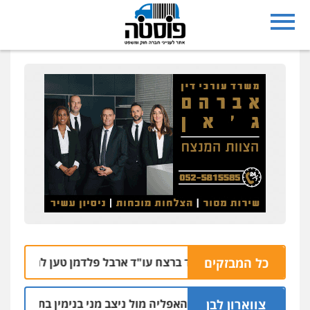
כל המבזקים
החשוד ברצח עו"ד ארבל פלדמן טען לרקע נפשי ושתק ב
צווארון לבן
הקצין הבכיר והאפליה מול ניצב מני בנימין בתיק נצרת וארגון בכר