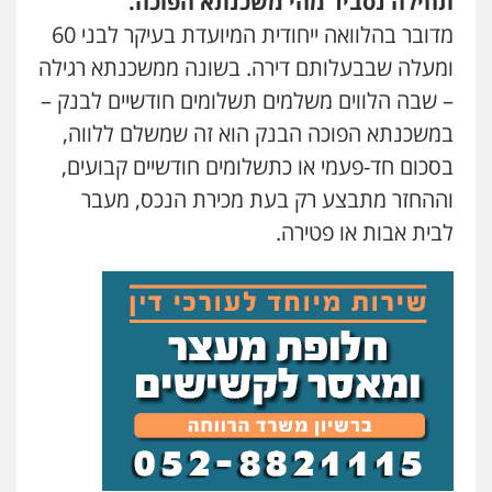
תחילה נסביר מהי משכנתא הפוכה.
מדובר בהלוואה ייחודית המיועדת בעיקר לבני 60
עו"ד עינב יתח
ומעלה שבבעלותם דירה. בשונה ממשכנתא רגילה
פלילי
פשיעה חמורה
עורכי דין לענייני
אסירים
צבאי
– שבה הלווים משלמים תשלומים חודשיים לבנק –
0546364651
במשכנתא הפוכה הבנק הוא זה שמשלם ללווה,
בסכום חד-פעמי או כתשלומים חודשיים קבועים,
אייל בן שושן, עורך דין פלילי
וההחזר מתבצע רק בעת מכירת הנכס, מעבר
פלילי
מעצרים וחקירות
פשיעה חמורה
נוער
רישום פלילי
לבית אבות או פטירה.
0522763105
עו"ד שאדי דבאח
פלילי
פשיעה כלכלית
תעבורה
0505643689
עו"ד יצחק איצקוביץ'
פלילי
פשיעה חמורה
צווארון לבן
0526655833