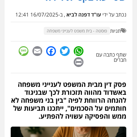
עו"ד יפעת שוורץ סיל
נכתב על ידי
עו"ד דפנה לביא
, ב-16/07/2025 12:41
פלילי
תעבורה
0523379525
תגיות
פוסטה - בית משפט לענייני משפחה
עו"ד יוסי חמצני
sage
Facebook
Email
WhatsApp
Twitter
כלכלי
צווארון לבן
פשיעה כלכלית
עבירות
מס
הלבנת הון
שתף כתבה עם
Print
חברים
0505471497
גיל דביר – משרד עורכי דין
פסק דין מבית המשפט לענייני משפחה
פלילי
פשיעה כלכלית
צווארון לבן
באשדוד מהווה תזכורת לכך שבניגוד
0506217771
להנחה הרווחת לפיה "בין בני משפחה לא
חותמים על הסכמים", ייתכנו תביעות של
עו"ד עידית שינו-אמיתי
ממש והפסיקה עשויה להפתיע.
פלילי
עורכי דין לענייני אסירים
פשיעה
חמורה
מעצרים וחקירות
0507587013