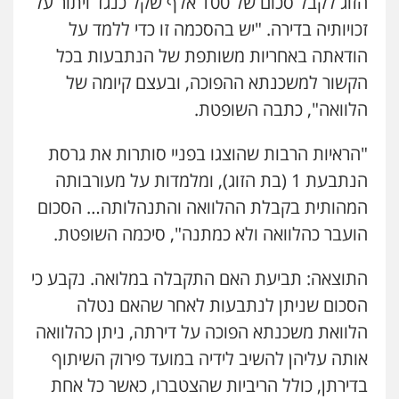
הזוג לקבל סכום של 100 אלף שקל כנגד ויתור על
עו"ד לימור רוט חזן
פלילי
מעצרים
צווארון לבן
פשיעה חמורה
זכויותיה בדירה. "יש בהסכמה זו כדי ללמד על
0523407232
עו"ד שנהב אילון
הודאתה באחריות משותפת של הנתבעות בכל
פלילי
פשיעה חמורה
חקירות ומעצרים
נוער
עורכי דין לענייני אסירים
תעבורה
הקשור למשכנתא ההפוכה, ובעצם קיומה של
עו"ד עינב יתח
0549475678
הלוואה", כתבה השופטת.
פלילי
פשיעה חמורה
עורכי דין לענייני
אסירים
צבאי
"הראיות הרבות שהוצגו בפניי סותרות את גרסת
0546364651
כבריאן, מזר – משרד עורכי דין
פלילי
מעצרים וחקירות
הנתבעת 1 (בת הזוג), ומלמדות על מעורבותה
0543986802
אייל בן שושן, עורך דין פלילי
המהותית בקבלת ההלוואה והתנהלותה… הסכום
פלילי
מעצרים וחקירות
פשיעה חמורה
הועבר כהלוואה ולא כמתנה", סיכמה השופטת.
נוער
רישום פלילי
עו"ד זוהר ארבל
0522763105
פלילי
פשיעה חמורה
מעצרים וחקירות
התוצאה: תביעת האם התקבלה במלואה. נקבע כי
קטינים
הסכום שניתן לנתבעות לאחר שהאם נטלה
0538788878
עו"ד שאדי דבאח
פלילי
פשיעה כלכלית
תעבורה
הלוואת משכנתא הפוכה על דירתה, ניתן כהלוואה
0505643689
עו"ד שגיא אקו
אותה עליהן להשיב לידיה במועד פירוק השיתוף
פלילי
מעצרים וחקירות
סמים
עבירות מין
בדירתן, כולל הריביות שהצטברו, כאשר כל אחת
עורכי דין לענייני אסירים