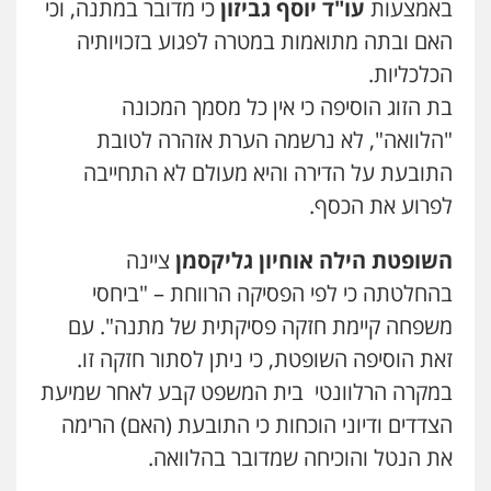
באמצעות
עו"ד יוסף גביזון
כי מדובר במתנה, וכי
המתה
עבירות מין
0509930581
האם ובתה מתואמות במטרה לפגוע בזכויותיה
הכלכליות.
בת הזוג הוסיפה כי אין כל מסמך המכונה
עו"ד יפעת שוורץ סיל
פלילי
תעבורה
"הלוואה", לא נרשמה הערת אזהרה לטובת
0523379525
התובעת על הדירה והיא מעולם לא התחייבה
לפרוע את הכסף.
עו"ד יוסי חמצני
כלכלי
צווארון לבן
פשיעה כלכלית
עבירות
השופטת הילה אוחיון גליקסמן
ציינה
מס
הלבנת הון
0505471497
בהחלטתה כי לפי הפסיקה הרווחת – "ביחסי
משפחה קיימת חזקה פסיקתית של מתנה". עם
גיל דביר – משרד עורכי דין
זאת הוסיפה השופטת, כי ניתן לסתור חזקה זו.
פלילי
פשיעה כלכלית
צווארון לבן
במקרה הרלוונטי בית המשפט קבע לאחר שמיעת
0506217771
הצדדים ודיוני הוכחות כי התובעת (האם) הרימה
את הנטל והוכיחה שמדובר בהלוואה.
עו"ד עידית שינו-אמיתי