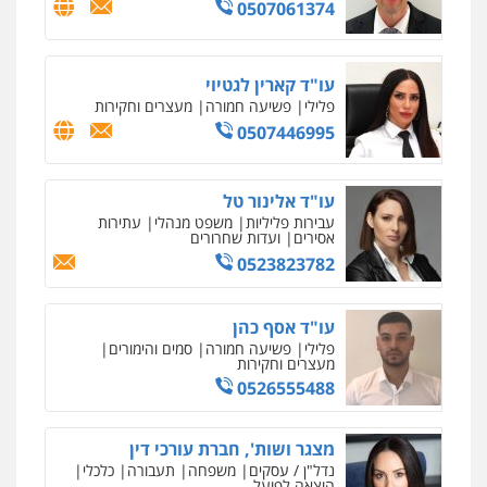
0507061374
עו"ד בועז קניג
פלילי
משפחה
כלכלי
צבאי
0507003001
עו"ד קארין לגטיוי
פלילי
פשיעה חמורה
מעצרים וחקירות
0507446995
עו"ד אייל בסרגליק
פלילי
כלכלי
צווארון לבן
עורכי דין לענייני
אסירים
אזרחי
נדל"ן / עסקים
עו"ד אלינור טל
0528488515
עבירות פליליות
משפט מנהלי
עתירות
אסירים
ועדות שחרורים
מנשה, אלמוג – עורכי דין
0523823782
פלילי
עבירות תנועה
צווארון לבן
תעבורה
עורכי דין לענייני אסירים
מעצרים וחקירות
0546470989
עו"ד אסף כהן
פלילי
פשיעה חמורה
סמים והימורים
מעצרים וחקירות
עו"ד אסף דוק
0526555488
פלילי
עבירות מין
סמים והימורים
פשיעה
חמורה
חקירות ומעצרים
צווארון לבן והונאה
מצגר ושות', חברת עורכי דין
0526885006
נדל"ן / עסקים
משפחה
תעבורה
כלכלי
הוצאה לפועל