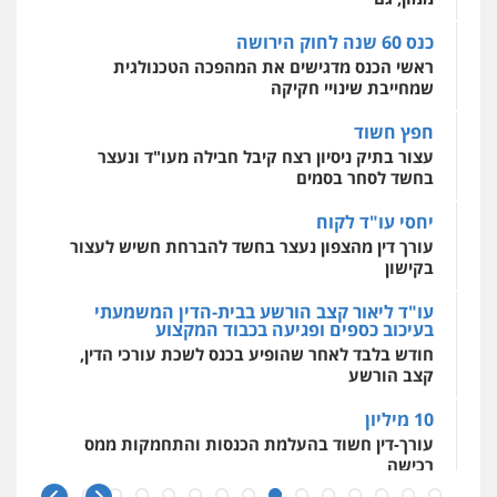
0544500346
פלילי
פשע חמור
תעבורה
צבא
מעצרים
חפץ חשוד
וחקירות
עצור בתיק ניסיון רצח קיבל חבילה מעו"ד ונעצר
0542255161
מאיה בלום, עו"ס, טיפול ושיקום
בחשד לסחר בסמים
טיפול בהתמכרויות
שירותים מקצועיים
לעורכי דין
גל דהן – משרד עורך דין פלילי
יחסי עו"ד לקוח
0504062539
פלילי
פשיעה חמורה
סמים
מעצרים
עורך דין מהצפון נעצר בחשד להברחת חשיש לעצור
וחקירות
בקישון
0544723840
עו"ד ד"ר אבי שקד
עו"ד ליאור קצב הורשע בבית-הדין המשמעתי
עבירות כלכליות
הלבנת הון
חילוטים
בעיכוב כספים ופגיעה בכבוד המקצוע
עבירות פליליות
גיל פרידמן – משרד עו"ד
חודש בלבד לאחר שהופיע בכנס לשכת עורכי הדין,
0544385337
פלילי
צווארון לבן
מעצרים וחקירות
מחיקת
קצב הורשע
רישום פלילי
0503366733
10 מיליון
איתי חקירות – שירותים לעורכי דין
עורך-דין חשוד בהעלמת הכנסות והתחמקות ממס
חקירות פרטיות
חקירות כלכליות
חקירות
אישות
איתורים
רכישה
עורך דין פלילי רובי גלבוע
0537865001
פלילי
פשיעה חמורה
צווארון לבן
תעבורה
קטינים בסביבה מנוכרת
0505537656
"ניכור הורי מכת מדינה": איך מתמודדים עם
ניר קידר – צלם
ההשלכות ההרסניות של התופעה?
צילום עורכי דין
שירותים מקצועיים לעורכי
דין
אלה המינויים
שחר לדובסקי, עו"ד