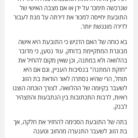
אלימות
עורכי דין לענייני אסירים
שנרכשה תימכר על ידן או אם מצבה האישי של
0528615306
התובעת יחייסה למכור את דירתה על מנת לעבור
לדירה מונגשת יותר.
דוד בוחבוט – משרד עו"ד
פלילי
פשיעה חמורה
מעצרים
צווארון לבן
0505542333
בא כוחה של האם הדגיש כי התובעת היא אישה
מבוגרת המתקיימת בדוחק. עוד נטען, כי מדובר
בהלוואה ולא במתנה, וכן שאין מקום להחיל את
עו"ד בן ממן
פלילי
אסירים
חקירות ומעצרים
סייבר
"חזקת המתנה" בנסיבות העניין, וגם אם היא
ניהול משברים פליליים
0506355388
תוחל, הרי שהיא נסתרה לאור הודאת בת הזוג
לשעבר בקיומה של ההלוואה. לצורך הוכחה הוצגו
חליל ביאדי – משרד עורכי דין
ראיות, לרבות התכתובות בין הנתבעות והתצהיר
פלילי
דיני תעבורה
מעצרים וחקירות
לבנק.
פשיעה חמורה
אסירים
0509636895
בתה של התובעת הסכימה להחזיר את חלקה, אך
עו"ד איהאב זבידאת
בת הזוג לשעבר התנערה מהחוב וטענה
פלילי
פשיעה חמורה
ארגוני פשע
עבירות