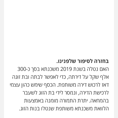
0507003001
עו"ד אייל בסרגליק
פלילי
כלכלי
צווארון לבן
עורכי דין לענייני
אסירים
אזרחי
נדל"ן / עסקים
0528488515
מנשה, אלמוג – עורכי דין
פלילי
עבירות תנועה
צווארון לבן
תעבורה
עורכי דין לענייני אסירים
מעצרים וחקירות
בחזרה לסיפור שלפנינו.
0546470989
האם נטלה בשנת 2019 משכנתא בסך כ-300
אלף שקל על דירתה, כדי לאפשר לבתה ובת זוגה
עו"ד אסף דוק
פלילי
עבירות מין
סמים והימורים
פשיעה
דאז לרכוש דירה משותפת. הכסף שימש כהון עצמי
חמורה
חקירות ומעצרים
צווארון לבן והונאה
לרכישת הדירה, ונמסר לידי בת הזוג לשעבר
0526885006
בהמחאה. יתרת התמורה מומנה באמצעות
עו"ד תומר בנישתי
הלוואת משכנתא משותפת שנטלו בנות הזוג.
פלילי
מעצרים וחקירות
צווארון לבן
פשיעה
חמורה