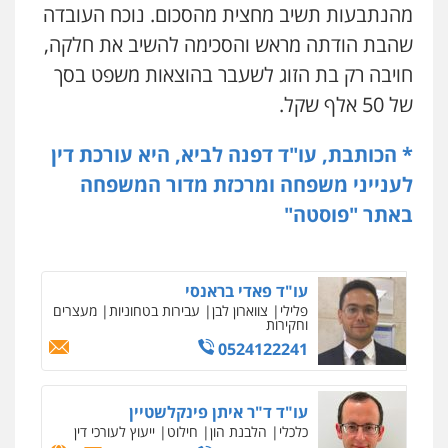
0525279829
מהנתבעות תשיב מחצית מהסכום. נוכח העובדה
עו"ד יצחק איצקוביץ'
פלילי
פשיעה חמורה
צווארון לבן
שהבת הודתה מראש והסכימה להשיב את חלקה,
0526655833
לוי מלאך דדון – משרד עו"ד
חויבה רק בת הזוג לשעבר בהוצאות משפט בסך
פלילי
פשיעה חמורה
מעצרים וחקירות
של 50 אלף שקל.
0544231863
עו"ד אורנת קמרון
פלילי
תעבורה
עורכי דין לענייני אסירים
* הכותבת, עו"ד דפנה לביא, היא עורכת דין
משפחה
נוער
0505417090
לענייני משפחה ומרכזת מדור המשפחה
עו"ד (רו"ח) יואב ציוני
עבירות מס
הלבנת הון
שומות וערעורי מס
באתר "פוסטה"
0505430819
שני אלגרבלי – משרד עורכי דין
פלילי
עורכי דין לענייני אסירים
תעבורה
0507120031
עו"ד פאדי בראנסי
פלילי
צווארון לבן
עבירות בטחוניות
מעצרים
וחקירות
0524122241
עו"ד אייל אביטל
פלילי
פשיעה חמורה
מעצרים וחקירות
0544712201
עו"ד ד"ר איתן פינקלשטיין
כלכלי
הלבנת הון
חילוט
ייעוץ לעורכי דין