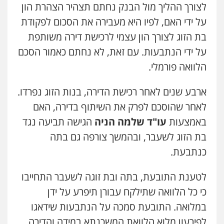
לצורך ההליך מול הבנק נחתם תצהיר הצהרת הון
0546657865
על ידי האם, לפיו היא מעבירה את הסכום לפקודת
בת הזוג לצורך הון עצמי לרכישת דירה משותפת
אלי אונגר משרד עו"ד
פלילי
פשיעה חמורה
מעצרים
מנהלי
רישוי
על ידי הנתבעות. עם זאת, לא נחתם כאמור הסכם
עסקים
0507302623
הלוואה פורמלי.
ארבע שנים לאחר רכישת הדירה, בנות הזוג נפרדו.
עו"ד מעיין שמחון
פלילי
מעצרים וחקירות
עורכי דין לענייני
לאחר שהוסכם לפרק את השיתוף בדירה, האם
אסירים
באמצעות
עו"ד שלמה הניה
הגישה תביעה נגד
0587604050
בת הזוג לשעבר, ובהמשך צורפה גם בתה
כנתבעת.
עו"ד שאדי כבהא
פלילי
עורכי דין לענייני אסירים
לטענת התובעת, בתה ובת זוגה לשעבר התחייבו
0525556970
כי כל הלוואה שתילקח עבורן תיפרע על ידן
במלואה. התובעת סמכה על הנתבעות שידאגו
עו"ד רויטל סבג שקד
פלילי
פשיעה חמורה
אמצעי לחימה
לפירעון מלוא הלוואת המשכנתא במידה והדירה