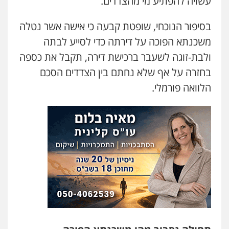
עשויה להפתיע מי מהצדדים.
עו"ד גיורא זילברשטיין
בסיפור הנוכחי, שופטת קבעה כי אישה אשר נטלה
פלילי
פשיעה חמורה
מעצרים וחקירות
משכנתא הפוכה על דירתה כדי לסייע לבתה
0505212444
ולבת-זוגה לשעבר ברכישת דירה, תקבל את כספה
בחזרה על אף שלא נחתם בין הצדדים הסכם
עו"ד קובי בן שעיה
הלוואה פורמלי.
פלילי
צווארון לבן
צבאי
0524040052
עו"ד אלון ארז
פלילי
צבאי
סמים
אלימות במשפחה
צווארון
לבן
0507368203
עו"ד לימור רוט חזן
פלילי
מעצרים
צווארון לבן
פשיעה חמורה
0523407232