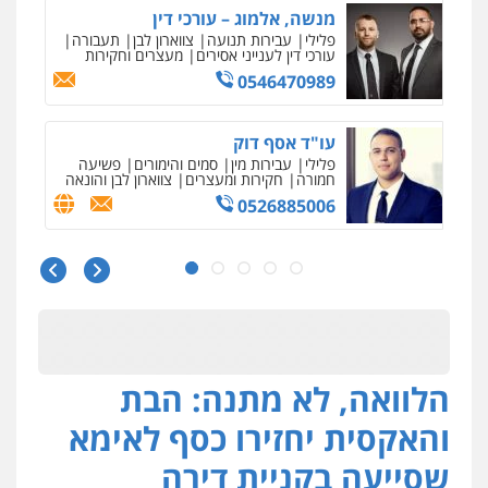
דוד בוחבוט – משרד עו"ד
פלילי
פשיעה חמורה
מעצרים
צווארון לבן
0505542333
עו"ד בן ממן
פלילי
אסירים
חקירות ומעצרים
סייבר
ניהול משברים פליליים
0506355388
חליל ביאדי – משרד עורכי דין
פלילי
דיני תעבורה
מעצרים וחקירות
פשיעה חמורה
אסירים
0509636895
הלוואה, לא מתנה: הבת
עו"ד איהאב זבידאת
פלילי
פשיעה חמורה
ארגוני פשע
עבירות
והאקסית יחזירו כסף לאימא
המתה
עבירות מין
0509930581
שסייעה בקניית דירה