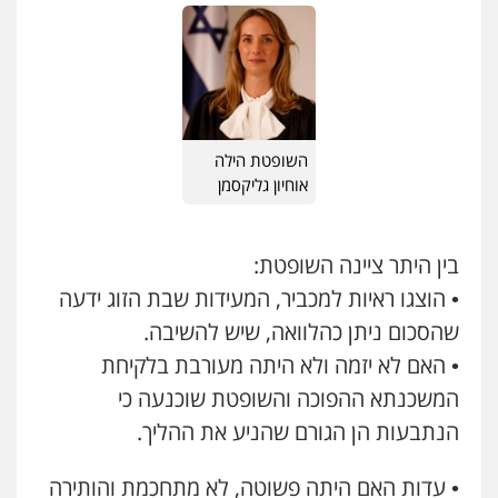
פלילי
עורכי דין לענייני אסירים
פשיעה
חמורה
מעצרים וחקירות
0507587013
עו"ד אור בן שאנן
פלילי
מעצרים וחקירות
השופטת הילה
0549199449
אוחיון גליקסמן
סלימאן אבו שעירה – משרד עורכי דין
בין היתר ציינה השופטת:
פלילי
בטחוני
צבאי
נזיקין
0547780927
• הוצגו ראיות למכביר, המעידות שבת הזוג ידעה
שהסכום ניתן כהלוואה, שיש להשיבה.
עו"ד יניב זוסמן
• האם לא יזמה ולא היתה מעורבת בלקיחת
פלילי
כלכלי
פשיעה חמורה
מעצרים
המשכנתא ההפוכה והשופטת שוכנעה כי
וחקירות
0525199949
הנתבעות הן הגורם שהניע את ההליך.
• עדות האם היתה פשוטה, לא מתחכמת והותירה
עו"ד אמיר נאטור