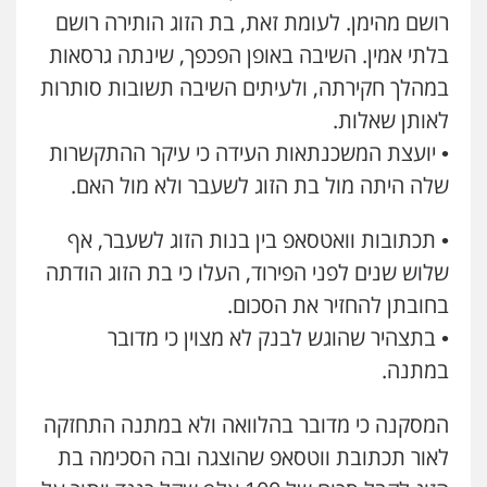
רושם מהימן. לעומת זאת, בת הזוג הותירה רושם
פלילי
פשיעה חמורה
צווארון לבן
מעצרים
0543326767
בלתי אמין. השיבה באופן הפכפך, שינתה גרסאות
עו"ד זקי אלעברה
פלילי
פשיעה חמורה
עורכי דין לענייני אסירים
במהלך חקירתה, ולעיתים השיבה תשובות סותרות
0559600005
לאותן שאלות.
עו"ד גיורא זילברשטיין
פלילי
פשיעה חמורה
מעצרים וחקירות
• יועצת המשכנתאות העידה כי עיקר ההתקשרות
0505212444
עו"ד מירב נוסבוים
שלה היתה מול בת הזוג לשעבר ולא מול האם.
פלילי
מעצרים וחקירות
נוער
עורכי דין
לענייני אסירים
• תכתובות וואטסאפ בין בנות הזוג לשעבר, אף
0522331443
עו"ד קובי בן שעיה
פלילי
צווארון לבן
צבאי
שלוש שנים לפני הפירוד, העלו כי בת הזוג הודתה
0524040052
רעות כהן – משרד עורכי דין
בחובתן להחזיר את הסכום.
פלילי
צווארון לבן
תעבורה
אסירים
מעצרים
• בתצהיר שהוגש לבנק לא מצוין כי מדובר
וחקירות
עו"ד אלון ארז
0506277425
במתנה.
פלילי
צבאי
סמים
אלימות במשפחה
צווארון
לבן
המסקנה כי מדובר בהלוואה ולא במתנה התחזקה
0507368203
עו"ד רעות שמחון
פלילי
אסירים
תעבורה
לאור תכתובת ווטסאפ שהוצגה ובה הסכימה בת
0507623810