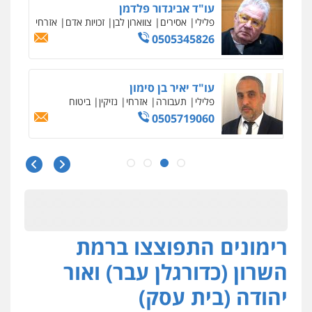
עו"ד אביגדור פלדמן
פלילי
אסירים
צווארון לבן
זכויות אדם
אזרחי
0505345826
עו"ד יאיר בן סימון
פלילי
תעבורה
אזרחי
נזיקין
ביטוח
0505719060
עו"ד נס בן נתן
פלילי
כלכלי
פשיעה חמורה
נוער
0505555110
רימונים התפוצצו ברמת
עו"ד משה פלמור
פלילי
כלכלי
צווארון לבן
עורכי דין לענייני
השרון (כדורגלן עבר) ואור
אסירים
0549732303
יהודה (בית עסק)
עו"ד דותן דניאלי
פלילי
פשיעה חמורה
צווארון לבן
פשיעה