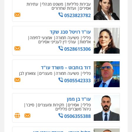
0522508109
עבירות פליליות
משפט מנהלי
עתירות
אסירים
ועדות שחרורים
עו"ד שלי גורביץ – לוי
0523823782
משפט פלילי
פשיעה חמורה
מעצרים
אחסון אתרים
וחקירות
צבאי
תעבורה
מהירות
הגנה
גיבוי
תמיכה
שירותים
0544218336
מקצועיים לעורכי דין
עו"ד רויטל סבג שקד
פלילי
פשיעה חמורה
אמצעי לחימה
אלימות
עורכי דין לענייני אסירים
עו"ד שאדי כבהא
0528615306
מרכז התחלה חדשה
פלילי
עורכי דין לענייני אסירים
אסירים
עבירות מין
שירותים מקצועיים
0525556970
לעורכי דין
דוד בוחבוט – משרד עו"ד
0544500346
פלילי
פשיעה חמורה
מעצרים
צווארון לבן
משרד עורכי דין חן ברוך
0505542333
מאיה בלום, עו"ס, טיפול ושיקום
פלילי
דיני תעבורה
מעצרים וחקירות
טיפול בהתמכרויות
שירותים מקצועיים
0505078733
לעורכי דין
עו"ד בן ממן
0504062539
פלילי
אסירים
חקירות ומעצרים
סייבר
ניהול משברים פליליים
עו"ד קארין לגטיוי
0506355388
עו"ד ד"ר אבי שקד
פלילי
פשיעה חמורה
מעצרים וחקירות
עבירות כלכליות
הלבנת הון
חילוטים
0507446995
עבירות פליליות