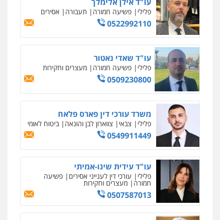
עו"ד אילן אלימלך
פלילי
פשיעה חמורה
תעבורה
אסירים
0522992110
עו"ד שאדי נאטור
פלילי
פשיעה חמורה
מעצרים וחקירות
0509230800
משרד עורכי דין פארס פלאח
פלילי
צבאי
צווארון לבן והונאה
ביטוח לאומי
0549911449
עו"ד עידית שינו-אמיתי
פלילי
עורכי דין לענייני אסירים
פשיעה
חמורה
מעצרים וחקירות
0507587013