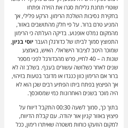
פלילי
פשיעה חמורה
מעצרים וחקירות
עו"ד אלון ארז
שוטרי תחנת גלילות סגרו את הזירה ופתחו
0544712201
פלילי
צבאי
סמים
אלימות במשפחה
צווארון
בחקירת נסיבות השלכת הרימון. הרקע פלילי, אך
לבן
0507368203
המניע טרם ברור. על פי חלק מהתושבים באזור,
עו"ד בועז קניג
מהמקום נמלט אופנוע. בדיקה העלתה כי הרימון
פלילי
משפחה
כלכלי
צבאי
שחר לדובסקי, עו"ד
0507003001
התפוצץ סמוך לביתו של כדורגלן העבר
יוסי בניון
,
פלילי
מעצרים וחקירות
עבירות המתה
עורכי
דין לענייני אסירים
שמוכר היטב לציבור הישראלי. האיש, באמצע
0507913332
שנות ה – 40 לחייו, פרש מהכדורגל לפני מספר
ויקי שמואל – משרד עו"ד
שנים לאחר כשלושה עשורים בענף. בשלב זה לא
פלילי
משפט פלילי
עו"ד איהאב ג'לג'ולי
0528959600
ברור אם הרימון כוון כנגדו או מדובר בטעות בזיהוי,
פלילי
מעצרים וחקירות
עורכי דין לענייני
אסירים
אך הפיצוץ בפתח ביתו הפתיע רבים שכן הוא לא
0505216700
היה מוכר בשנים האחרונות כמי שמסוכסך.
קורל קרוז – עורך דין פלילי
משפט פלילי
עו"ד שלומי שרון
0545437431
בתוך כך, סמוך לשעה 00:30 התקבל דיווח על
פלילי
צבאי
מעצרים וחקירות
פיצוץ באזור קניון אור יהודה. עם קבלת הדיווח,
0547342002
למקום הוזעקו כוחות משטרה שאיתרו רימון, ככל
עו"ד עלי סעדי