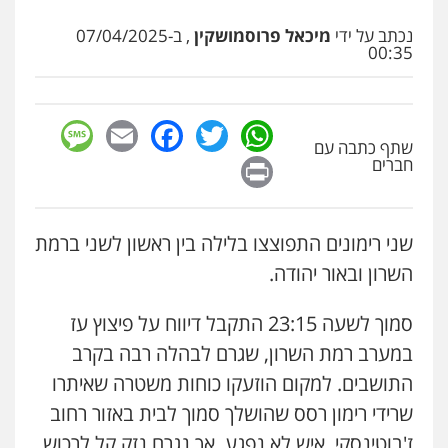
כלכלית
עורכי דין לענייני אסירים
נוער
סלימאן אבו שעירה – משרד עורכי דין
0542442982
נכתב על ידי
מיכאל פרוסמושקין
, ב-07/04/2025
פלילי
בטחוני
צבאי
נזיקין
00:35
0547780927
עו"ד שנהב אילון
פלילי
פשיעה חמורה
חקירות ומעצרים
נוער
עורכי דין לענייני אסירים
תעבורה
sage
Facebook
Email
WhatsApp
Twitter
עו"ד אסף גונן
0549475678
שתף כתבה עם
פלילי
פשע חמור
תעבורה
צבא
מעצרים
Print
וחקירות
חברים
0542255161
עו"ד אורנת קמרון
פלילי
תעבורה
עורכי דין לענייני אסירים
משפחה
נוער
גל דהן – משרד עורך דין פלילי
שני רימונים התפוצצו בלילה בין ראשון לשני ברמת
0505417090
פלילי
פשיעה חמורה
סמים
מעצרים
השרון ובאור יהודה.
וחקירות
0544723840
שני אלגרבלי – משרד עורכי דין
סמוך לשעה 23:15 התקבל דיווח על פיצוץ עז
פלילי
עורכי דין לענייני אסירים
תעבורה
במערב רמת השרון, שגרם לבהלה רבה בקרב
עו"ד ראוף נג'אר
0507120031
פלילי
עורכי דין לענייני אסירים
מעצרים
התושבים. למקום הוזעקו כוחות משטרה שאיתרו
סמים
רכוש
שרידי רימון רסס שהושלך סמוך לבית באזור רחוב
0548009246
עו"ד אייל אביטל
ז'בוטינסקי. איש לא נפגע, אך נגרם נזק קל לרכוש.