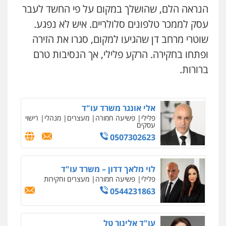
פלילי
פשיעה חמורה
ליווי וייצוג בחקירות
הנראה הלם, שהושלך במקום על פי החשד לעבר
ומעצרים
עו"ד אלון קריטי
0508824984
עסק לממכר טלפונים סלולריים. איש לא נפגע.
פלילי
כלכלי
אלימות
סמים
מעצרים
שוטרי מרחב דן שהגיעו למקום, סגרו את הזירה
0525544654
עו"ד שגיא אקו
ופתחו בחקירה. הרקע פלילי, אך הנסיבות טרם
פלילי
מעצרים וחקירות
סמים
עבירות מין
עורכי דין לענייני אסירים
ברורות.
מנשה, אלמוג – עורכי דין
0525279829
פלילי
עבירות תנועה
צווארון לבן
תעבורה
עורכי דין לענייני אסירים
מעצרים וחקירות
0546470989
אלי אונגר משרד עו"ד
פלילי
פשיעה חמורה
מעצרים
מנהלי
רישוי
עסקים
עו"ד זוהר ארבל
0507302623
פלילי
פשיעה חמורה
מעצרים וחקירות
ניר קידר – צלם
קטינים
צילום עורכי דין
שירותים מקצועיים לעורכי
0538788878
דין
לוי מלאך דדון – משרד עו"ד
0504578527
פלילי
פשיעה חמורה
מעצרים וחקירות
עו"ד אסף דוק
0544231863
פלילי
עבירות מין
סמים והימורים
פשיעה
רונן הלל – מוניטין
חמורה
חקירות ומעצרים
צווארון לבן והונאה
מחיקת כתבות מגוגל ודחיקת אזכורים
0526885006
שליליים
שירותים מקצועיים לעורכי דין
עו"ד אלינור טל