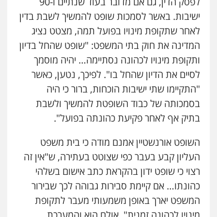
לפסק הדין, גם אם מדובר בעוד שנתיים ו-90
ישיבות. באשר לסמכות שופט להמשיך לשבת בדין
לאחר שתקופת מינויו בפועל תמה, מצטט נציג
המדינה את חוק בתי המשפט: "שופט שהחל בדיון
ותקופת מינויו לכהונה נסתיימה… יהיה מוסמך
לסיים את הדיון שהחל בו". לפיכך, נטען, כאשר
"התקיימו שתי ישיבות הוכחות, ברור כי היה
בסמכותה של כבוד השופטת להמשיך ולשבת
בתיק אף לאחר פקיעת כהונתה בפועל".
השופט אורנשטיין אמנם מודה כי בית משפט
העליון קבע בעבר כפי שצוטט בעתירה, ש"אין זה
רצוי כי שופט ידון בהקראת כתב אישום בשלהי
כהונתו… אם קיימת סבירות גבוהה לכך שבירור
המשפט יארך באופן משמעותי מעבר לתקופת
מינויו לכהונה זמנית", אולם הוא והמערכת