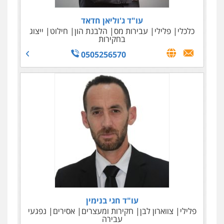
עו"ד ג'וליאן חדאד
כלכלי
פלילי
עבירות מס
הלבנת הון
חילוט
ייצוג
בחקירות
0505256570
עו"ד אלי סרור
גולדמן ושות' – משרד עו"ד
מיסים
כלכלי
פלילי
צווארון לבן
כלכלי
עבירות מס
פשיטות רגל
הוצאה לפועל
איסור הלבנת הון
אזרחי
036966733
0522614884
עו"ד חגי בנימין
פלילי
צווארון לבן
חקירות ומעצרים
אסירים
נפגעי
עבירה