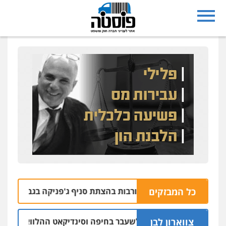
כל המבזקים
צרו בחשד למעורבות בהצתת סניף ג'פניקה בגבעתיים
06.08 | 22:58
צווארון לבן
ום: יו"ר ש"ס לשעבר בחיפה וסינדיקאט ההלוואות של משפחת הרי