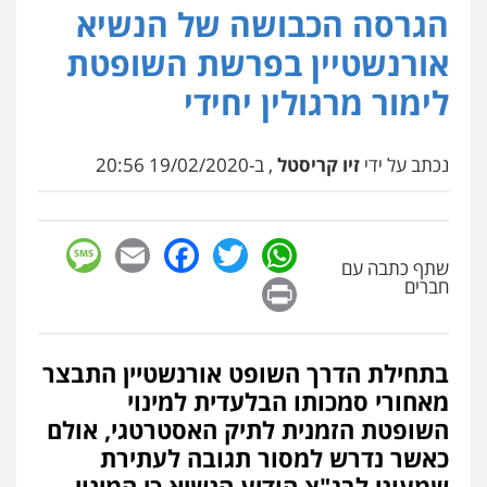
הגרסה הכבושה של הנשיא
אורנשטיין בפרשת השופטת
לימור מרגולין יחידי
נכתב על ידי
זיו קריסטל
, ב-19/02/2020 20:56
sage
Facebook
Email
WhatsApp
Twitter
שתף כתבה עם
Print
חברים
בתחילת הדרך השופט אורנשטיין התבצר
מאחורי סמכותו הבלעדית למינוי
השופטת הזמנית לתיק האסטרטגי, אולם
כאשר נדרש למסור תגובה לעתירת
שמעוני לבג"צ הודיע הנשיא כי המינוי