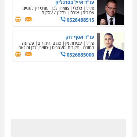
עו"ד אייל בסרגליק
פלילי
כלכלי
צווארון לבן
עורכי דין לענייני
אסירים
אזרחי
נדל"ן / עסקים
0528488515
עו"ד אסף דוק
פלילי
עבירות מין
סמים והימורים
פשיעה
חמורה
חקירות ומעצרים
צווארון לבן והונאה
0526885006