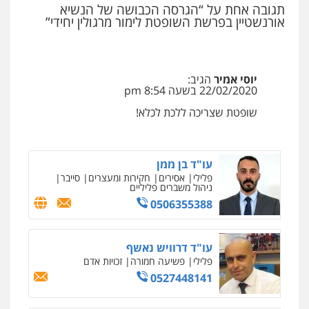
תגובה אחת על “הגרסה הכבושה של הנשיא
עו"ד (רו"ח) יואב ציוני
אורנשטיין בפרשת השופטת לימור מרגולין יחידי”
עבירות מס
הלבנת הון
שומות וערעורי מס
0505430819
יוסי אמיר
הגיב:
מצגר ושות', חברת עורכי דין
22/02/2020 בשעה 8:54 pm
נדל"ן / עסקים
משפחה
תעבורה
כלכלי
הוצאה לפועל
שופטת שצריכה ללכת לכלא!
0545402829
עו"ד בן ממן
פלילי
אסירים
חקירות ומעצרים
סייבר
ניהול משברים פליליים
0506355388
עו"ד דרוויש נאשף
פלילי
פשיעה חמורה
זכויות אדם
0527448141