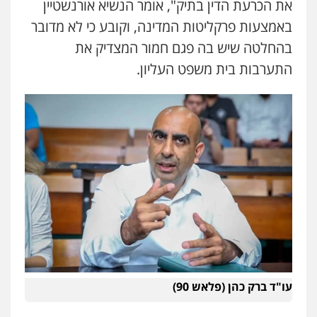
את הכרעת הדין בתיק", אומר הנשיא אורנשטיין
פלילי
כלכלי
פשיעה חמורה
מעצרים
וחקירות
באמצעות פרקליטות המדינה, וקובע כי לא מדובר
0525199949
בהחלטה שיש בה פגם חמור המצדיק את
התערבות בית משפט העליון.
עו"ד אורי רינצקי
פלילי
כלכלי
ניהול משפטים
0506216813
שחר לדובסקי, עו"ד
פלילי
מעצרים וחקירות
עבירות המתה
עורכי
דין לענייני אסירים
0507913332
עו"ד מירב נוסבוים
פלילי
מעצרים וחקירות
נוער
עורכי דין
לענייני אסירים
0522331443
עו"ד ברק כהן (פלאש 90)