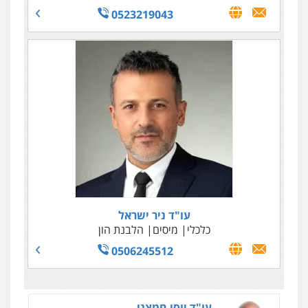
0523219043
עו"ד טליה גרידיש
פלילי
כלכלי
צבאי
עורכי דין לענייני אסירים
0523307111
עו"ד שאדי סרוג'י
פלילי
תעבורה
צבאי
עורכי דין לענייני אסירים
עו"ד ניר ישראל
0525450255
כלכלי
מיסים
הלבנת הון
0506245512
עו"ד יוסי חמצני