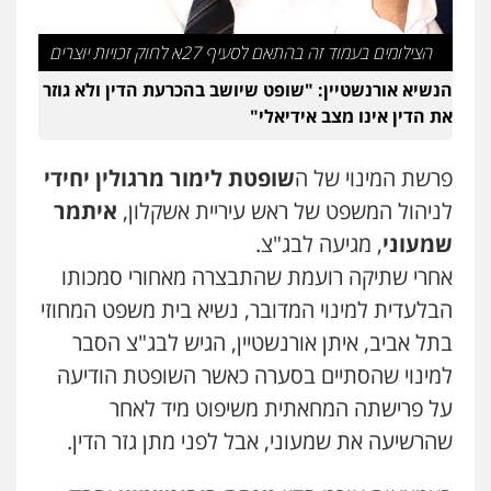
הצילומים בעמוד זה בהתאם לסעיף 27א לחוק זכויות יוצרים
הנשיא אורנשטיין: "שופט שיושב בהכרעת הדין ולא גוזר
את הדין אינו מצב אידיאלי"
פרשת המינוי של ה
שופטת לימור מרגולין יחידי
לניהול המשפט של ראש עיריית אשקלון,
איתמר
שמעוני
, מגיעה לבג"צ.
אחרי שתיקה רועמת שהתבצרה מאחורי סמכותו
הבלעדית למינוי המדובר, נשיא בית משפט המחוזי
בתל אביב, איתן אורנשטיין, הגיש לבג"צ הסבר
למינוי שהסתיים בסערה כאשר השופטת הודיעה
על פרישתה המחאתית משיפוט מיד לאחר
שהרשיעה את שמעוני, אבל לפני מתן גזר הדין.