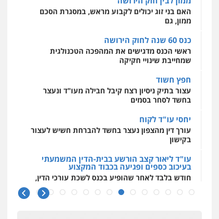
מאיה בלום, עו"ס, טיפול ושיקום
ראשי הכנס מדגישים את המהפכה הטכנולגית
טיפול בהתמכרויות
שירותים מקצועיים
שמחייבת שינויי חקיקה
לעורכי דין
עו"ד דרוויש נאשף
0504062539
חפץ חשוד
פלילי
פשיעה חמורה
זכויות אדם
עצור בתיק ניסיון רצח קיבל חבילה מעו"ד ונעצר
0527448141
בחשד לסחר בסמים
עו"ד ד"ר אבי שקד
עבירות כלכליות
הלבנת הון
חילוטים
יחסי עו"ד לקוח
עבירות פליליות
עורך דין מהצפון נעצר בחשד להברחת חשיש לעצור
עו"ד יפעת שוורץ סיל
0544385337
בקישון
פלילי
תעבורה
0523379525
עו"ד ליאור קצב הורשע בבית-הדין המשמעתי
איתי חקירות – שירותים לעורכי דין
בעיכוב כספים ופגיעה בכבוד המקצוע
חקירות פרטיות
חקירות כלכליות
חקירות
חודש בלבד לאחר שהופיע בכנס לשכת עורכי הדין,
אישות
איתורים
עו"ד אריה פטר
קצב הורשע
0537865001
לשעבר סגן מנהל המחלקה הפלילית
בפרקליטות המדינה
10 מיליון
0506217994
ניר קידר – צלם
עורך-דין חשוד בהעלמת הכנסות והתחמקות ממס
רכישה
צילום עורכי דין
שירותים מקצועיים לעורכי
דין
עו"ד אביגדור פלדמן
קטינים בסביבה מנוכרת
0504578527
פלילי
אסירים
צווארון לבן
זכויות אדם
אזרחי
"ניכור הורי מכת מדינה": איך מתמודדים עם
0505345826
ההשלכות ההרסניות של התופעה?