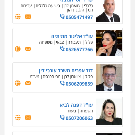
כלכלי
צווארון לבן
פשיעה כלכלית
עבירות
מס
הלבנת הון
0505471497
עו"ד אלינור מתיתיה
פלילי
תעבורה
צבאי
משפחה
0526577766
דוד אפרים משרד עורכי דין
פלילי
צווארון לבן
מס הכנסה
מע"מ
0506209859
עו"ד דפנה לביא
משפחה
גישור
0507206063