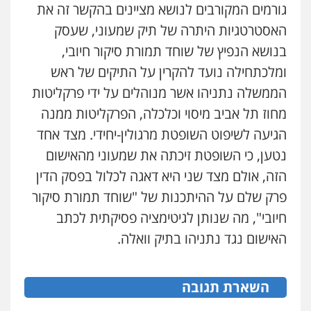
עו"ד נעם שביט
גורמים המקורבים לנושא מציינים בהקשר זה את
פלילי
פשיעה חמורה
מיסים
הלבנת הון
פסיכיאטריה משפטית
האסטרטגיות היתרה של תיק שמעוני, שעסק
0506216048
בנושא הנפיץ של שוחד תמורת סיקור חיובי,
ומלכתחילה נועד להקרין על התיקים של ראש
עו"ד רונן בנדל
הממשלה נתניהו אשר מנוהלים על ידי פרקליטות
משפט פלילי
פשיעה חמורה
פלילי
מחוז תל אביב מיסוי וכלכלה, הפרקליטות ממנה
0524282442
הגיעה לשיפוט השופטת מרגולין-יחידי. מצד אחד
נטען, כי השופטת זיכתה את שמעוני מהאישום
עו"ד פיני פישלר
הזה, אולם מצד שני היא דאגה לכלול בפסק הדין
פלילי
תעבורה
מח"ש
אזרחי
כלכלי
0505234000
פרק שלם על ההיתכנות של "שוחד תמורת סיקור
חיובי", מה שנותן לגיטימציה פסיקתית לכתב
האישום נגד נתניהו בתיק וואלה.
עו"ד שרון נהרי
פלילי
צווארון לבן
כלכלי
פשיעה כלכלית
בינלאומי
הליכי הסגרה
השארת תגובה