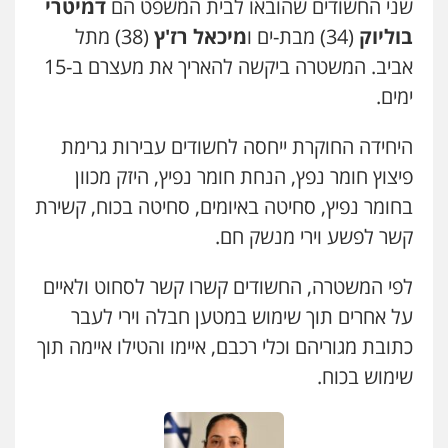
שני החשודים שהובאו לבית המשפט הם
דמיטרי
בוליוק
(34) מבת-ים ו
מיכאל רז'ץ
(38) מתל
אביב. המשטרה ביקשה להאריך את מעצרם ב-15
ימים.
שני אלגרבלי – משרד עורכי דין
פלילי
עורכי דין לענייני אסירים
תעבורה
0507120031
היחידה החוקרת ייחסה לחשודים עבירות גרימת
פיצוץ חומר נפץ, הנחת חומר נפיץ, היזק מכוון
בחומר נפיץ, סחיטה באיומים, סחיטה בכוח, קשירת
עו"ד אייל אביטל
פלילי
פשיעה חמורה
מעצרים וחקירות
קשר לפשע וירי מנשק חם.
0544712201
לפי המשטרה, החשודים קשרו קשר לסחוט ולאיים
על אחרים תוך שימוש במטען חבלה וירי לעבר
עו"ד רונן בנדל
כתובת מגוריהם וכלי רכבם, איימו והטילו איימה תוך
משפט פלילי
פשיעה חמורה
פלילי
0524282442
שימוש בכוח.
כבריאן, מזר – משרד עורכי דין