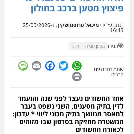
עו"ד אלון קריטי
פיצוץ מטען ברכב בחולון
פלילי
כלכלי
אלימות
סמים
מעצרים
0525544654
נכתב על ידי
מיכאל פרוסמושקין
, ב-25/05/2026
16:43
עו"ד זוהר ארבל
פלילי
פשיעה חמורה
מעצרים וחקירות
קטינים
תגיות
מטען חבלה
חולון
0538788878
sage
Facebook
Email
WhatsApp
Twitter
עו"ד שלי גורביץ – לוי
שתף כתבה עם
משפט פלילי
פשיעה חמורה
מעצרים
Print
חברים
וחקירות
צבאי
תעבורה
0544218336
אחד החשודים נעצר לפני שנה והועמד
משרד עורכי דין חן ברוך
לדין בתיק מטענים, השני נשפט בעבר
פלילי
דיני תעבורה
מעצרים וחקירות
למאסר ממושך בתיק מכוני ליווי * עדכון:
0505078733
המשטרה מחזיקה בסרטון שבו מזוהים
לכאורה החשודים