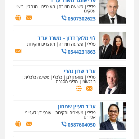
אלי אונגר משרד עו"ד
פלילי
פשיעה חמורה
מעצרים
מנהלי
רישוי
עסקים
0507302623
לוי מלאך דדון – משרד עו"ד
פלילי
פשיעה חמורה
מעצרים וחקירות
0544231863
עו"ד שרון נהרי
פלילי
צווארון לבן
כלכלי
פשיעה כלכלית
בינלאומי
הליכי הסגרה
עו"ד מעיין שמחון
פלילי
מעצרים וחקירות
עורכי דין לענייני
אסירים
0587604050