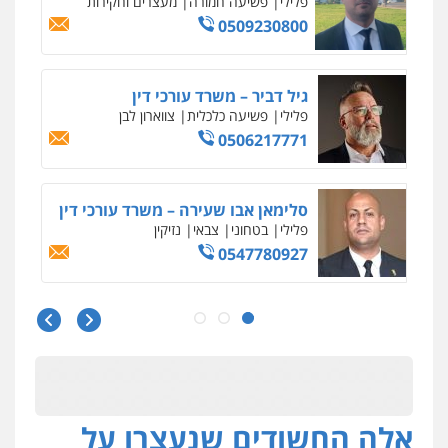
פלילי
משפחה
503456449
עו"ד איהאב ג'לג'ולי
פלילי
מעצרים וחקירות
עורכי דין לענייני
אסירים
0505216700
אייל בן שושן, עורך דין פלילי
פלילי
מעצרים וחקירות
פשיעה חמורה
נוער
רישום פלילי
0522763105
עו"ד שלומי שרון
פלילי
צבאי
מעצרים וחקירות
0547342002
אלה החשודים שנעצרו על