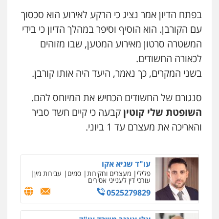
קורל קרוז – עורך דין פלילי
משפט פלילי
בפתח הדיון אמר נציג כי הרקע לאירוע הוא סכסוך
0545437431
עם הקורבן. הוא הוסיף וסיפר במהלך הדיון כי בידי
המשטרה סרטון מאירוע המטען, שבו מזוהים
עו"ד עלי סעדי
לכאורה החשודים.
פלילי
פשיעה חמורה
ליווי וייצוג בחקירות
ומעצרים
בשני המקרים, כך נאמר, היעד היה אותו קורבן.
0508824984
סנגורם של החשודים הכחיש את המיוחס להם.
עו"ד תומר בנישתי
השופטת שלי קוטין
קבעה כי קיים חשד סביר
פלילי
מעצרים וחקירות
צווארון לבן
פשיעה
חמורה
והאריכה את מעצרם עד 1 ביוני.
0546657865
עו"ד שגיא אקו
פלילי
מעצרים וחקירות
סמים
עבירות מין
עורכי דין לענייני אסירים
0525279829