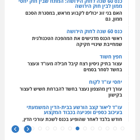
אסירים
עבירות מין
שירותים מקצועיים
כנס 60 שנה לחוק הירושה
לעורכי דין
חליל ביאדי – משרד עורכי דין
ראשי הכנס מדגישים את המהפכה הטכנולגית
0544500346
פלילי
דיני תעבורה
מעצרים וחקירות
שמחייבת שינויי חקיקה
פשיעה חמורה
אסירים
0509636895
חפץ חשוד
מאיה בלום, עו"ס, טיפול ושיקום
עצור בתיק ניסיון רצח קיבל חבילה מעו"ד ונעצר
טיפול בהתמכרויות
שירותים מקצועיים
לעורכי דין
בחשד לסחר בסמים
עו"ד איהאב זבידאת
0504062539
פלילי
פשיעה חמורה
ארגוני פשע
עבירות
יחסי עו"ד לקוח
המתה
עבירות מין
עורך דין מהצפון נעצר בחשד להברחת חשיש לעצור
0509930581
עו"ד ד"ר אבי שקד
בקישון
עבירות כלכליות
הלבנת הון
חילוטים
עבירות פליליות
עו"ד ליאור קצב הורשע בבית-הדין המשמעתי
עו"ד יפעת שוורץ סיל
0544385337
בעיכוב כספים ופגיעה בכבוד המקצוע
פלילי
תעבורה
חודש בלבד לאחר שהופיע בכנס לשכת עורכי הדין,
0523379525
קצב הורשע
איתי חקירות – שירותים לעורכי דין
חקירות פרטיות
חקירות כלכליות
חקירות
10 מיליון
אישות
איתורים
עו"ד אליה חן ברק
עורך-דין חשוד בהעלמת הכנסות והתחמקות ממס
0537865001
פלילי
פשיעה חמורה
ליווי וייצוג בחקירות
רכישה
ומעצרים
אסירים
נוער
0525914163
קטינים בסביבה מנוכרת
ניר קידר – צלם