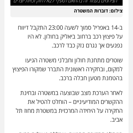
הצילומים בעמוד זה בהתאם לסעיף 27א לחוק זכויות יוצרים
סלימאן אבו שעירה – משרד עורכי דין
צילום: דוברות המשטרה
פלילי
בטחוני
צבאי
נזיקין
0547780927
ב-14 באפריל סמוך לשעה 23:00 התקבל דיווח
על פיצוץ רכב ברחוב ביאליק בחולון. לא היו
עו"ד אסף גונן
פלילי
פשע חמור
תעבורה
צבא
מעצרים
נפגעים אך נגרם נזק כבד לרכב.
וחקירות
0542255161
שוטרים מתחנת חולון וחבלני משטרה הגיעו
למקום, ובחקירה ראשונית התברר שמקורו הפיצוץ
גל דהן – משרד עורך דין פלילי
בהטמנת מטען חבלה ברכב.
פלילי
פשיעה חמורה
סמים
מעצרים
וחקירות
0544723840
לאחר הערכת מצב שבוצעה במשטרה ובחינת
ההקשרים המודיעיניים – הוחלט להטיל את
עו"ד ראוף נג'אר
החקירה על היחידה המרכזית במשטרת מחוז תל
פלילי
עורכי דין לענייני אסירים
מעצרים
סמים
רכוש
אביב.
0548009246