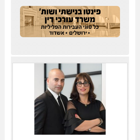
עדי כרמלי – חברת עו"ד
פלילי
כלכלי
עורכי דין לענייני אסירים
0525060666
גיא זהבי משרד עורכי דין
פלילי
משפחה
503456449
עו"ד איהאב ג'לג'ולי
פלילי
מעצרים וחקירות
עורכי דין לענייני
אסירים