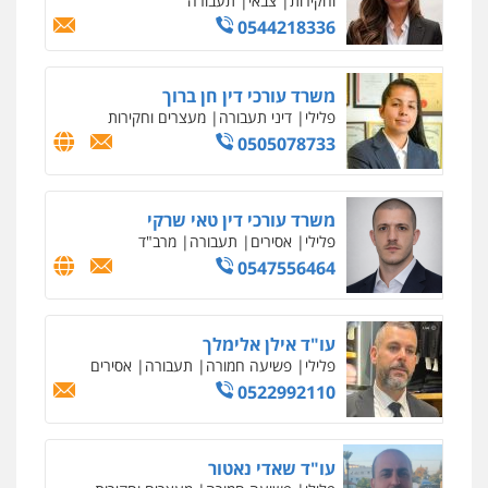
וחקירות
0542255161
גל דהן – משרד עורך דין פלילי
פלילי
פשיעה חמורה
סמים
מעצרים
וחקירות
0544723840
עו"ד ראוף נג'אר
פלילי
עורכי דין לענייני אסירים
מעצרים
סמים
רכוש
0548009246
עדי כרמלי – חברת עו"ד
פלילי
כלכלי
עורכי דין לענייני אסירים
0525060666
גיא זהבי משרד עורכי דין