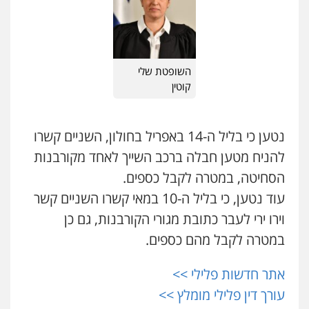
פלילי
מעצרים וחקירות
0543986802
מנשה, אלמוג – עורכי דין
השופטת שלי
פלילי
עבירות תנועה
צווארון לבן
תעבורה
קוטין
עורכי דין לענייני אסירים
מעצרים וחקירות
0546470989
נטען כי בליל ה-14 באפריל בחולון, השניים קשרו
עו"ד אבי כהן
להניח מטען חבלה ברכב השייך לאחד מקורבנות
פלילי
פשיעה חמורה
קטינים
אלימות
סמים
עבירות מין
הסחיטה, במטרה לקבל כספים.
0523647066
עוד נטען, כי בליל ה-10 במאי קשרו השניים קשר
וירו ירי לעבר כתובת מגורי הקורבנות, גם כן
ויקי שמואל – משרד עו"ד
במטרה לקבל מהם כספים.
פלילי
משפט פלילי
0528959600
אתר חדשות פלילי >>
עורך דין פלילי מומלץ >>