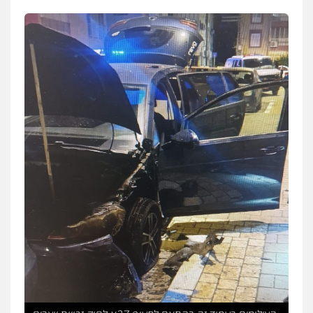
משרד עורכי דין טאי שרקי
פלילי
אסירים
תעבורה
מרב"ד
0547556464
עו"ד אילן אלימלך
פלילי
פשיעה חמורה
תעבורה
אסירים
0522992110
עו"ד שאדי נאטור
פלילי
פשיעה חמורה
מעצרים וחקירות
0509230800
גיל דביר – משרד עורכי דין
פלילי
פשיעה כלכלית
צווארון לבן
0506217771