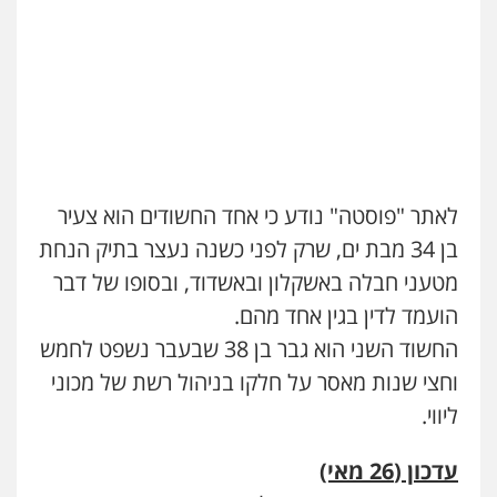
עו"ד שלומי שרון
פלילי
צבאי
מעצרים וחקירות
0547342002
עו"ד אלון קריטי
פלילי
כלכלי
אלימות
סמים
מעצרים
לאתר "פוסטה" נודע כי אחד החשודים הוא צעיר
0525544654
בן 34 מבת ים, שרק לפני כשנה נעצר בתיק הנחת
מטעני חבלה באשקלון ובאשדוד, ובסופו של דבר
עו"ד זוהר ארבל
פלילי
פשיעה חמורה
מעצרים וחקירות
הועמד לדין בגין אחד מהם.
קטינים
החשוד השני הוא גבר בן 38 שבעבר נשפט לחמש
0538788878
וחצי שנות מאסר על חלקו בניהול רשת של מכוני
ליווי.
עדכון (26 מאי)