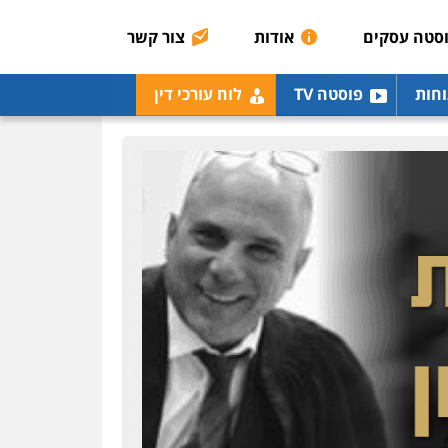
0507623810
סטה עסקים
אודות
צור קשר
עו"ד שנהב אילון
וחות
פוסטה TV
לוח עורכי דין
פלילי
פשיעה חמורה
חקירות ומעצרים
נוער
עורכי דין לענייני אסירים
תעבורה
0549475678
כבריאן, מזר – משרד
עורכי דין
פלילי
מעצרים וחקירות
0543986802
עו"ד זוהר ארבל
פלילי
פשיעה חמורה
מעצרים וחקירות
קטינים
0538788878
עו"ד שגיא אקו