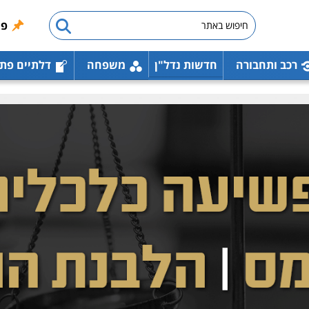
פו
רכב ותחבורה
חדשות נדל"ן
משפחה
דלתיים פת