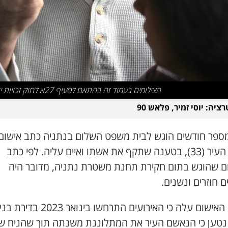
הצילומים בעמוד זה בהתאם לסעיף 27א לחוק זכויות יוצרים
ציה: יוסי זמיר, פלאש 90
מספר חודשים הוגש לבית משפט השלום בנתניה כתב אישום
תושב העיר (33), בטענה שתקף את אשתו ואיים עליה. לפי כתב
ם שהוגש בתום חקירת תחנת משטרת נתניה, מדובר היה
ם חוזרים ונשנים.
מכתב האישום עלה כי האירועים התרחשו בינואר 
 נטען כי הנאשם העיר את המתלוננת משנתה תוך שהניח ש