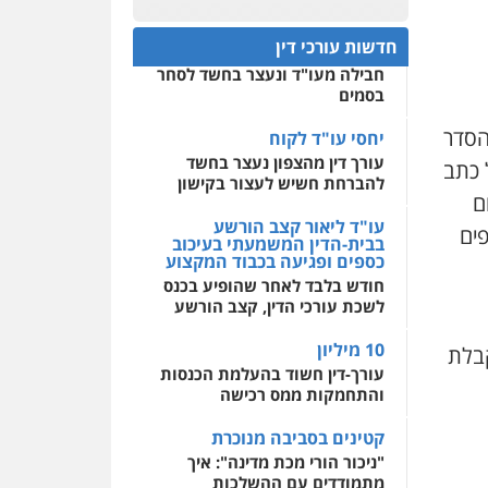
עו"ד מוחמד רחאל
פלילי
פשיעה חמורה
חפץ חשוד
0522508109
צווארון לבן
צבאי
מעצרים
חדשות עורכי דין
עצור בתיק ניסיון רצח קיבל
וחקירות
חבילה מעו"ד ונעצר בחשד לסחר
אחסון אתרים
0502228917
בסמים
מהירות
הגנה
גיבוי
תמיכה
שירותים מקצועיים
בר ציון – אוזן משרד עורכי
הסדר
לעורכי דין
יחסי עו"ד לקוח
דין
פלילי
עבירות תנועה
עורך דין מהצפון נעצר בחשד
 כתב
תעבורה
פשיעה חמורה
להברחת חשיש לעצור בקישון
ם
מרכז התחלה חדשה
0505258475
אסירים
עבירות מין
עו"ד ליאור קצב הורשע
ים
שירותים מקצועיים לעורכי
בבית-הדין המשמעתי בעיכוב
דין
כספים ופגיעה בכבוד המקצוע
עו"ד אסף גונן
חודש בלבד לאחר שהופיע בכנס
פלילי
פשע חמור
תעבורה
0544500346
צבא
מעצרים וחקירות
לשכת עורכי הדין, קצב הורשע
0542255161
10 מיליון
בלת
עורך-דין חשוד בהעלמת הכנסות
והתחמקות ממס רכישה
גל דהן – משרד עורך דין
פלילי
קטינים בסביבה מנוכרת
פלילי
פשיעה חמורה
סמים
מעצרים וחקירות
"ניכור הורי מכת מדינה": איך
מתמודדים עם ההשלכות