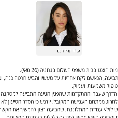
עו"ד תהל חכם
ת הוצגו בבית משפט השלום בנתניה (26 מאי).
תביעה, הנאשם לקח אחריות על מעשיו והביע חרטה כנה, וכי
טיפול משמעותי ועמוק.
 הדרך שעבר וההתקדמות שהפגין הגיעה התביעה למסקנה כ
לחרוג ממתחם הענישה המקובל. יודגש כי הסדר הטיעון לא 
 לולא עמדת המתלוננת, שהביעה רצון להמשיך את הקשר
ם והביעה חשש ממשי לפגיעה כלכלית בעתידם המשותף.