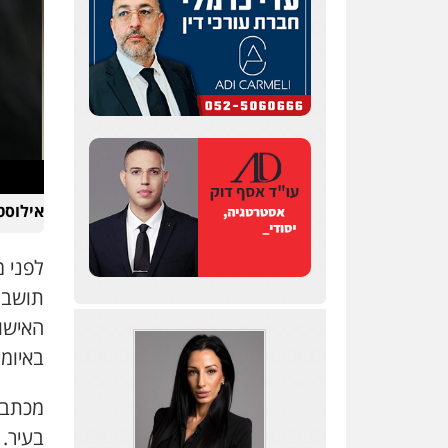
פלילי
פשיעה כלכלית
צווארון לבן
0506217771
עו"ד עידית שינו-אמיתי
פלילי
עורכי דין לענייני
אסירים
פשיעה חמורה
מעצרים וחקירות
0507587013
אילוסטר
עו"ד אור בן שאנן
פלילי
מעצרים וחקירות
לפני 
0549199449
האישו
באיומי
סלימאן אבו שעירה –
משרד עורכי דין
פלילי
בטחוני
צבאי
נזיקין
0547780927
בעיר.