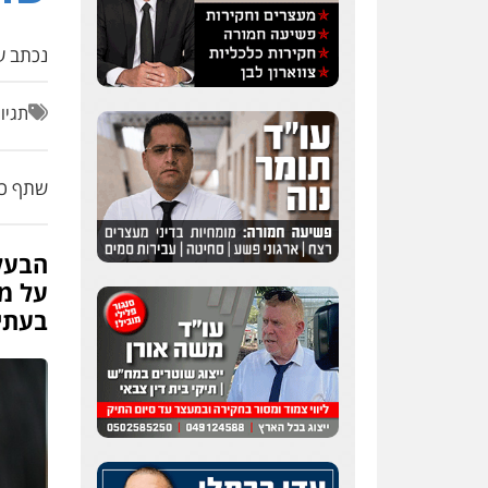
0509636895
נכתב על
עו"ד איהאב זבידאת
פלילי
פשיעה חמורה
ארגוני
פשע
עבירות המתה
תגיו
עבירות מין
0509930581
שתף כת
עו"ד יפעת שוורץ סיל
פלילי
תעבורה
הבעל 
0523379525
על מ
בעתי
עו"ד יוסי חמצני
כלכלי
צווארון לבן
פשיעה
כלכלית
עבירות מס
הלבנת
הון
0505471497
גיל דביר – משרד עורכי
דין