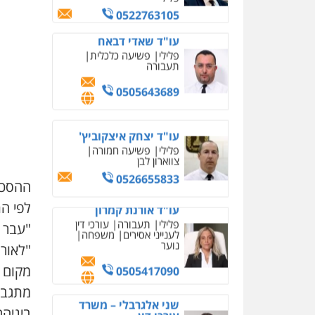
שני אלגרבלי – משרד
עורכי דין
פלילי
עורכי דין לענייני
אסירים
תעבורה
0507120031
עו"ד אייל אביטל
פלילי
פשיעה חמורה
מעצרים וחקירות
0544712201
ההסכמו
לפי ה
עו"ד בועז קניג
פלילי
משפחה
כלכלי
צבאי
"עבר 
"לאור
0507003001
מקום 
עו"ד אייל בסרגליק
מתגבש
פלילי
כלכלי
צווארון לבן
ביניה
עורכי דין לענייני אסירים