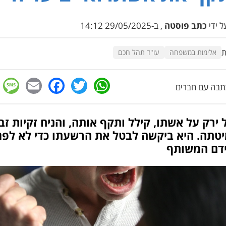
 ידי
כתב פוסטה
, ב-29/05/2025 14:12
ת
אלימות במשפחה
עו"ד תהל חכם
e
cebook
mail
WhatsApp
Twitter
בה עם חברים
ירק על אשתו, קילל ותקף אותה, והניח זקיות זב
יטתה. היא ביקשה לבטל את הרשעתו כדי לא לפג
דם המשותף