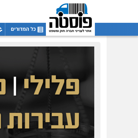
0546657865
אלי אונגר משרד עו"ד
פלילי
פשיעה חמורה
כל המדורים
מעצרים
מנהלי
רישוי
עסקים
0507302623
עו"ד מעיין שמחון
פלילי
מעצרים וחקירות
עורכי דין לענייני אסירים
0587604050
עו"ד שאדי כבהא
פלילי
עורכי דין לענייני
אסירים
0525556970