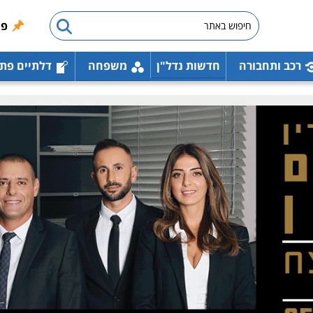
פו
רכב ותחבורה
חדשות נדל"ן
משפחה
דלתיים פת