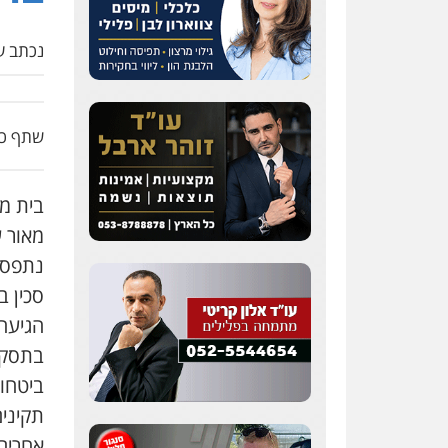
נכתב על
שתף כת
בית מ
מאור ע
סכין ב
הגיעה 
בתסקיר
ביטחו
תקינים