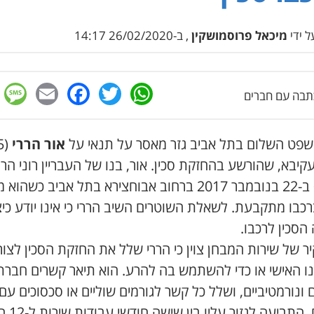
 ידי
מיכאל פרוסמושקין
, ב-26/02/2020 14:17
e
cebook
mail
WhatsApp
Twitter
בה עם חברים
שפט השלום בתל אביב גזר מאסר על תנאי על
אור הררי
קיבא, שהורשע בהחזקת סכין. אור, בנו של העבריין רוני הרר
נתפס ב-22 בנובמבר 2017 ברחוב אבוחצירא בתל אביב כשהו
רכבו מתקבעת. לשאלת השוטרים השיב הררי כי אינו יודע כי
הסכין לרכבו.
 של שירות המבחן צוין כי הררי שלל את החזקת הסכין לצור
נו האישי או כדי להשתמש בה להרע. הוא תיאר קשרים חברת
 ונורמטיביים, ושלל כל קשר לגורמים שוליים או סכסוכים עם
אחרים. התביעה לג