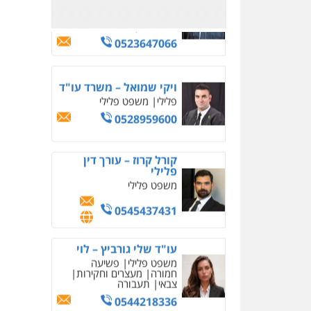
קורל קרוז – עורך דין
פלילי
משפט פלילי
0545437431
עו"ד שלי גורביץ – לוי
משפט פלילי
פשיעה
חמורה
מעצרים וחקירות
צבאי
תעבורה
0544218336
עו"ד עלי סעדי
פלילי
פשיעה חמורה
ליווי
וייצוג בחקירות ומעצרים
0508824984
עו"ד תומר בנישתי