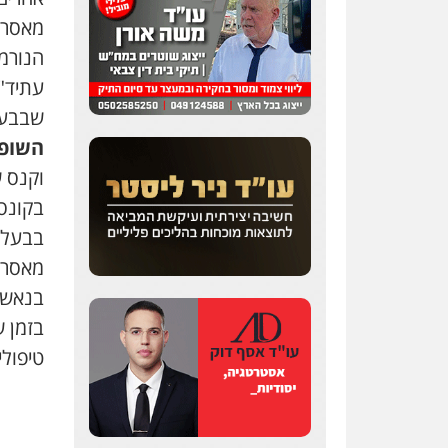
מאסר. 
הנורמ
עתיד"
שבבעלו
השופט
בקונס
בבעלו
מאסר ב
בנאשם
בזמן ש
טיפולי