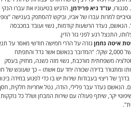
סנגורו,
עו"ד גיא פרידמן
, הדגיש בטיעוניו את עברו הנקי וח
טיביים למרות עברו של אביו, וביקש להסתפק בענישה "צופה
. הנאשם, נעדר הרשעות קודמות, נשוי ועובד במכבסה
תו, התנצל רגע לפני גזר הדין.
ת איטה נחמן
גזרה על הררי חמישה חודשי מאסר על תנא
וקנס של 2,000 שקל: "המדובר בנאשם אשר גדל והתפתח
טלציה משפחתית מורכבת, נשוי מזה כשנה, מחזיק בעסק
תו ומתגורר בדירה שכורה יחד עם אשתו – כך שעונש של חו
דרך של ריצוי בעבודות שירות יש בו כדי לפגוע במידה בינונ
. הנאשם נעדר עבר פלילי, הודה, נטל אחריות חלקית, חסך
יפוטי יקר, שיתף פעולה עם שירות המבחן ושלל כל נזקקות
ת".