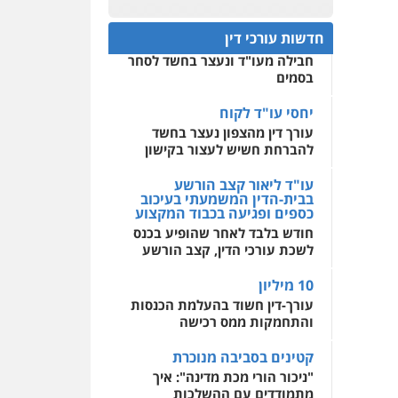
פלילי
פשיעה כלכלית
חפץ חשוד
תעבורה
0522508109
חדשות עורכי דין
עצור בתיק ניסיון רצח קיבל
0505643689
חבילה מעו"ד ונעצר בחשד לסחר
אחסון אתרים
בסמים
מהירות
הגנה
גיבוי
תמיכה
שירותים מקצועיים
לעורכי דין
יחסי עו"ד לקוח
עו"ד שלומי שרון
עורך דין מהצפון נעצר בחשד
פלילי
צבאי
מעצרים
וחקירות
להברחת חשיש לעצור בקישון
מרכז התחלה חדשה
0547342002
אסירים
עבירות מין
עו"ד ליאור קצב הורשע
שירותים מקצועיים לעורכי
בבית-הדין המשמעתי בעיכוב
דין
כספים ופגיעה בכבוד המקצוע
עו"ד אלון קריטי
חודש בלבד לאחר שהופיע בכנס
0544500346
פלילי
כלכלי
אלימות
לשכת עורכי הדין, קצב הורשע
סמים
מעצרים
0525544654
10 מיליון
עורך-דין חשוד בהעלמת הכנסות
והתחמקות ממס רכישה
עו"ד דפנה לביא
משפחה
גישור
קטינים בסביבה מנוכרת
"ניכור הורי מכת מדינה": איך
0507206063
מתמודדים עם ההשלכות