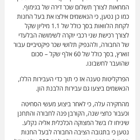
המחאות לצורך תשלום שכר דירה של בגימוף.
עו"ד דפנה לביא
כמו כן נטען, כי הנאשמים אילצו את בעל החנות
משפחה
גישור
לקחת הלוואות בסך כולל של 1.1 מיליון שקל
0507206063
לצורך רכישת שני רכבי יוקרה לשימושה הבלעדי
של החבורה, ולהנפיק תלושי שכר פיקטיביים עבור
עו"ד זוהר ארבל
פלילי
פשיעה חמורה
מעצרים וחקירות
זוארץ, בסך כולל של 60 אלף שקל – סכום
קטינים
שהועבר לחשבונו.
0538788878
הפרקליטות טענה אז כי תוך כדי העבירות הללו,
עו"ד אסף דוק
פלילי
עבירות מין
סמים והימורים
פשיעה
הנאשמים ביצעו גם עבירות הלבנת הון.
חמורה
חקירות ומעצרים
צווארון לבן והונאה
0526885006
מהחקירה עלה, כי לאחר ביצוע מעשי הסחיטה
וכעבור כחצי שנה, הקורבן פנה לחבורה והתחנן
שיניחו לו בשל המצוקה הכלכלית אליה נקלע.
נטען כי בתגובה הציבה החבורה לבעל החנות