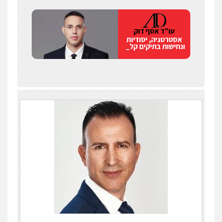
עו"ד איהאב ג'לג'ולי
פלילי
מעצרים וחקירות
עורכי דין לענייני
אסירים
0505216700
אייל בן שושן, עורך דין פלילי
פלילי
מעצרים וחקירות
פשיעה חמורה
נוער
רישום פלילי
0522763105
עו"ד שלומי שרון
פלילי
צבאי
מעצרים וחקירות
0547342002