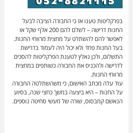
עו"ד ראוף נג'אר
פלילי
עורכי דין לענייני אסירים
מעצרים
סמים
רכוש
בפרקליטות טענו אז כי החבורה הציבה לבעל
0548009246
החנות דרישה – לשלם להם 200 אלף שקל או
לאפשר להם להשתלט על מחצית מרווחי החנות.
דוד אפרים משרד עורכי דין
פלילי
צווארון לבן
מס הכנסה
מע"מ
בעל החנות פחד ולא יכול היה לעמוד בדרישת
0506209859
התשלום, ולכן נאלץ לטענת הפרקליטות להסכים
לדרישה ולהכניס את החבורה כשותפים במחצית
מרווחי החנות.
עדי כרמלי – חברת עו"ד
פלילי
כלכלי
עורכי דין לענייני אסירים
עוד עלה מכתב האישום, כי משהשתלטה החבורה
0525060666
על החנות – היא ביצעה במשך כחצי שנה, בסיוע
הנאשם קמבסוס, שורה של מעשי סחיטה נוספים.
גיא זהבי משרד עורכי דין
פלילי
משפחה
503456449