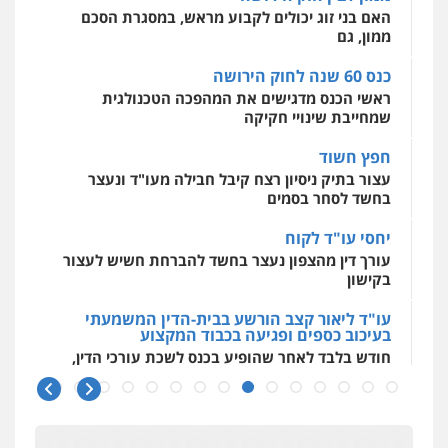
חליל ביאדי – משרד עורכי דין
ראשי הכנס מדגישים את המהפכה הטכנולגית
0544500346
פלילי
דיני תעבורה
מעצרים וחקירות
שמחייבת שינויי חקיקה
פשיעה חמורה
אסירים
0509636895
חפץ חשוד
מאיה בלום, עו"ס, טיפול ושיקום
עצור בתיק ניסיון רצח קיבל חבילה מעו"ד ונעצר
טיפול בהתמכרויות
שירותים מקצועיים
לעורכי דין
בחשד לסחר בסמים
עו"ד איהאב זבידאת
0504062539
פלילי
פשיעה חמורה
ארגוני פשע
עבירות
יחסי עו"ד לקוח
המתה
עבירות מין
עורך דין מהצפון נעצר בחשד להברחת חשיש לעצור
0509930581
עו"ד ד"ר אבי שקד
בקישון
עבירות כלכליות
הלבנת הון
חילוטים
עבירות פליליות
עו"ד ליאור קצב הורשע בבית-הדין המשמעתי
עו"ד יפעת שוורץ סיל
0544385337
בעיכוב כספים ופגיעה בכבוד המקצוע
פלילי
תעבורה
חודש בלבד לאחר שהופיע בכנס לשכת עורכי הדין,
0523379525
קצב הורשע
איתי חקירות – שירותים לעורכי דין
חקירות פרטיות
חקירות כלכליות
חקירות
10 מיליון
אישות
איתורים
עו"ד אליה חן ברק
עורך-דין חשוד בהעלמת הכנסות והתחמקות ממס
0537865001
פלילי
פשיעה חמורה
ליווי וייצוג בחקירות
רכישה
ומעצרים
אסירים
נוער
0525914163
קטינים בסביבה מנוכרת
ניר קידר – צלם
"ניכור הורי מכת מדינה": איך מתמודדים עם
צילום עורכי דין
שירותים מקצועיים לעורכי