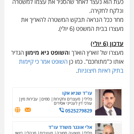
כעת הוא נעצר לאחר שהסגיר את עצמו למשטרה
0545437431
ונלקח לחקירה.
מחר ככל הנראה תבקש המשטרה להאריך את
עו"ד עלי סעדי
מעצרו בבית המשפט (6 יולי).
פלילי
פשיעה חמורה
ליווי וייצוג בחקירות
ומעצרים
0508824984
עדכון (6 יולי)
מעצרו של זוארץ הוארך ו
השופט גיא מימון
הגדיר
עו"ד תומר בנישתי
אותו כ"מתוחכם". כמו כן
השופט אמר כי קיימות
פלילי
מעצרים וחקירות
צווארון לבן
פשיעה
חמורה
בתיק ראיות חיצוניות
.
0546657865
עו"ד שגיא אקו
פלילי
מעצרים וחקירות
סמים
עבירות מין
עורכי דין לענייני אסירים
0525279829
אלי אונגר משרד עו"ד
פלילי
פשיעה חמורה
מעצרים
מנהלי
רישוי