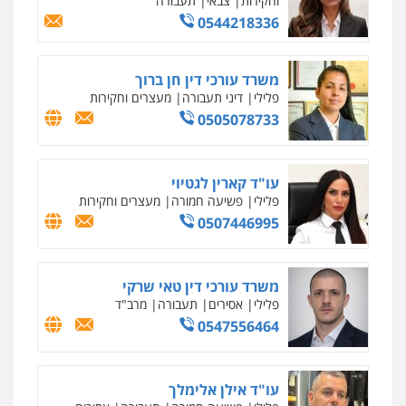
0547780927
עו"ד אסף גונן
פלילי
פשע חמור
תעבורה
צבא
מעצרים
וחקירות
0542255161
גל דהן – משרד עורך דין פלילי
פלילי
פשיעה חמורה
סמים
מעצרים
וחקירות
0544723840
עו"ד ראוף נג'אר
פלילי
עורכי דין לענייני אסירים
מעצרים
סמים
רכוש
0548009246
דוד אפרים משרד עורכי דין