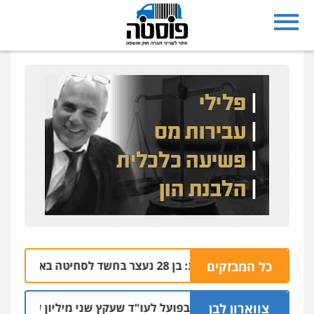
נצרת: בן 28 נעצר בחשד לסחיטה באיומים מטלפון שאינו שלו
כל המבזקים
04.08 
צווארון לבן
מאסר בפועל לעו"ד שעקץ שני מיליון שקל על דירה השי
04.