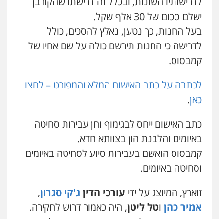
לדרישותיו השונות, ובכלל זה דרישתו שהקורבן
0507003001
ישלם סכום של 30 אלף שקל.
בעל החנות, כך נטען, נאלץ להסכים, כולל
מנשה, אלמוג – עורכי דין
לדרישה כי החנות תירשם כולה על שם אחיו של
פלילי
עבירות תנועה
צווארון לבן
תעבורה
עורכי דין לענייני אסירים
מעצרים וחקירות
קמבסוס.
0546470989
לכתבה על כתב האישום המלא והמפורט – לחצו
עו"ד אבי כהן
כאן
.
פלילי
פשיעה חמורה
קטינים
אלימות
סמים
עבירות מין
0523647066
כתב האישום ייחס לבגימוף וחן עבירות סחיטה
באיומים והלבנת הון בצוותא חדא.
ויקי שמואל – משרד עו"ד
קמבסוס הואשם בעבירות סיוע לסחיטה באיומים
פלילי
משפט פלילי
וסחיטה באיומים.
0528959600
זוארץ, המיוצג על ידי
עורכי הדין
ג'קי סגרון
,
אמיר כהן
ו
טל ליטן
, היה כאמור דרוש לחקירה.
קורל קרוז – עורך דין פלילי
משפט פלילי