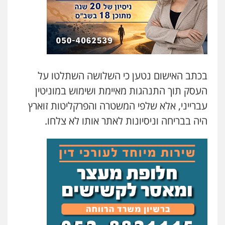
גיל דביר – משרד עורכי דין
פלילי
פשיעה כלכלית
צווארון לבן
0506217771
סלימאן אבו שעירה – משרד עורכי דין
בכתב האישום נטען כי השלושה השתלטו על
פלילי
בטחוני
צבאי
נזיקין
0547780927
העסק תוך התנהגות מאיימת ושימוש במוניטין
עברייני, אלא שלפי המשטרה והפרקליטות זוארץ
עו"ד אסף גונן
היה בבריחה וניסיונות לאתר אותו לא צלחו.
פלילי
פשע חמור
תעבורה
צבא
מעצרים
וחקירות
0542255161
גל דהן – משרד עורך דין פלילי
פלילי
פשיעה חמורה
סמים
מעצרים
וחקירות
0544723840