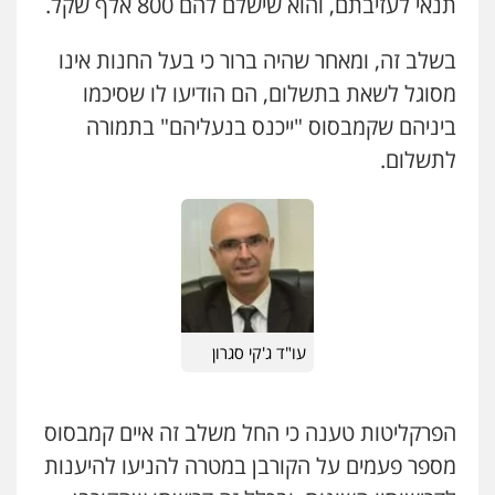
תנאי לעזיבתם, והוא שישלם להם 800 אלף שקל.
בשלב זה, ומאחר שהיה ברור כי בעל החנות אינו
עו"ד אייל אביטל
מסוגל לשאת בתשלום, הם הודיעו לו שסיכמו
פלילי
פשיעה חמורה
מעצרים וחקירות
ביניהם שקמבסוס "ייכנס בנעליהם" בתמורה
0544712201
לתשלום.
עו"ד רונן בנדל
משפט פלילי
פשיעה חמורה
פלילי
0524282442
כבריאן, מזר – משרד עורכי דין
עו"ד ג'קי סגרון
פלילי
מעצרים וחקירות
0543986802
הפרקליטות טענה כי החל משלב זה איים קמבסוס
עו"ד בועז קניג
מספר פעמים על הקורבן במטרה להניעו להיענות
פלילי
משפחה
כלכלי
צבאי