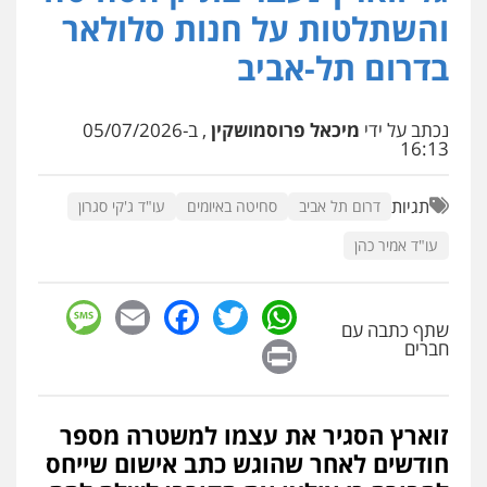
פלילי
מעצרים וחקירות
פשיעה חמורה
והשתלטות על חנות סלולאר
נוער
רישום פלילי
0522763105
בדרום תל-אביב
עו"ד שלומי שרון
נכתב על ידי
מיכאל פרוסמושקין
, ב-05/07/2026
פלילי
צבאי
מעצרים וחקירות
16:13
0547342002
תגיות
דרום תל אביב
סחיטה באיומים
עו"ד ג'קי סגרון
עו"ד אלון קריטי
עו"ד אמיר כהן
פלילי
כלכלי
אלימות
סמים
מעצרים
0525544654
sage
Facebook
Email
WhatsApp
Twitter
שתף כתבה עם
Print
חברים
עו"ד דפנה לביא
משפחה
גישור
0507206063
זוארץ הסגיר את עצמו למשטרה מספר
חודשים לאחר שהוגש כתב אישום שייחס
עו"ד זוהר ארבל