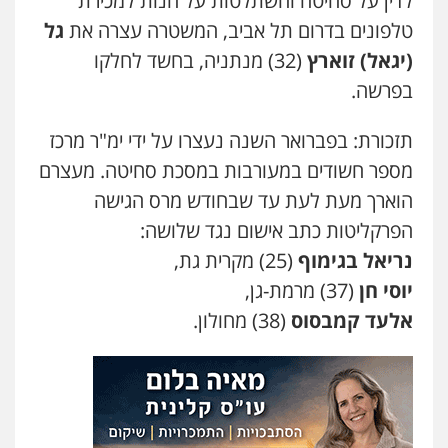
לדין על סחיטה והשתלטות על חנות למכירת
עו"ד קארין לגטיוי
פלילי
פשיעה חמורה
מעצרים וחקירות
טלפונים בדרום תל אביב, המשטרה עצרה את
גל
0507446995
(יגאל) זוארץ
(32) מנתניה, בחשד לחלקו
בפרשה.
משרד עורכי דין טאי שרקי
תזכורת: בפברואר השנה נעצרו על ידי ימ"ר מרכז
פלילי
אסירים
תעבורה
מרב"ד
0547556464
מספר חשודים במעורבות במסכת סחיטה. מעצרם
הוארך מעת לעת עד שבחודש מרס הגישה
הפרקליטות כתב אישום נגד שלושה:
עו"ד אילן אלימלך
פלילי
פשיעה חמורה
תעבורה
אסירים
נריאל בגימוף
(25) מקרית גת,
0522992110
יוסי חן
(37) מרמת-גן,
אלעד קמבסוס
(38) מחולון.
עו"ד שאדי נאטור
פלילי
פשיעה חמורה
מעצרים וחקירות
0509230800