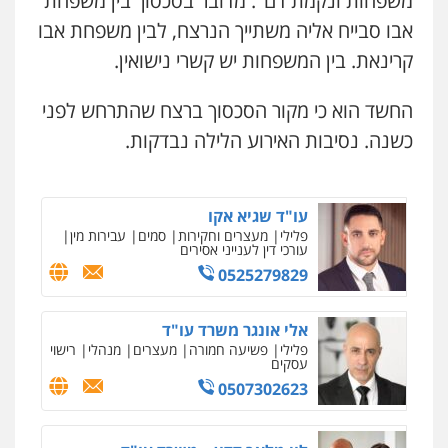
משפחות ונקמת דם". מדובר בסכסוך בין משפחת
גיא זהבי משרד עורכי דין
פלילי
פשיעה חמורה
ליווי וייצוג בחקירות
ומעצרים
אבו סבייח אליה משתייך הנרצח, לבין משפחת אבו
פלילי
משפחה
0508824984
503456449
קרינאת. בין המשפחות יש קשרי נישואין.
עו"ד תומר בנישתי
החשד הוא כי מקור הסכסוך ברצח שהתרחש לפני
עו"ד איהאב ג'לג'ולי
פלילי
מעצרים וחקירות
צווארון לבן
פשיעה
פלילי
מעצרים וחקירות
עורכי דין לענייני
חמורה
כשנה. נסיבות האירוע הלילה נבדקות.
אסירים
0546657865
0505216700
עו"ד שגיא אקו
אייל בן שושן, עורך דין פלילי
פלילי
מעצרים וחקירות
סמים
עבירות מין
פלילי
מעצרים וחקירות
פשיעה חמורה
עורכי דין לענייני אסירים
נוער
רישום פלילי
0525279829
0522763105
אלי אונגר משרד עו"ד
עו"ד שלומי שרון
פלילי
פשיעה חמורה
מעצרים
מנהלי
רישוי
עסקים
פלילי
צבאי
מעצרים וחקירות
0507302623
0547342002