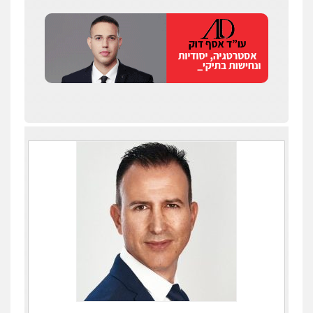
עו"ד איהאב ג'לג'ולי
פלילי
מעצרים וחקירות
עורכי דין לענייני
אסירים
0505216700
אייל בן שושן, עורך דין פלילי
פלילי
מעצרים וחקירות
פשיעה חמורה
נוער
רישום פלילי
0522763105