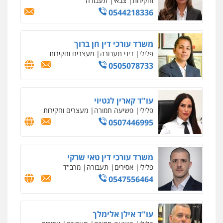
סלימאן אבו שעירה – משרד עורכי דין
פלילי
בטחוני
צבאי
נזיקין
0547780927
עו"ד אסף גונן
פלילי
פשע חמור
תעבורה
צבא
מעצרים
וחקירות
0542255161
גל דהן – משרד עורך דין פלילי
פלילי
פשיעה חמורה
סמים
מעצרים
וחקירות
0544723840
עו"ד ראוף נג'אר
פלילי
עורכי דין לענייני אסירים
מעצרים
סמים
רכוש