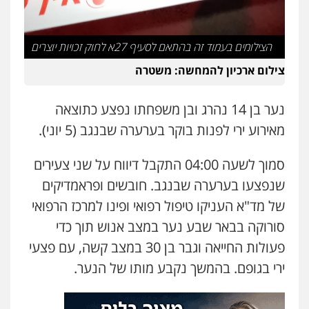
0507206063
הצילומים בעמוד זה בהתאם לסעיף 27א לחוק זכויות יוצרים
עו"ד זוהר ארבל
צילום ארכיון להמחשה: משטרה
פלילי
פשיעה חמורה
מעצרים וחקירות
קטינים
0538788878
נער בן 14 נהרג ובן משפחתו נפצע כתוצאה
מאירוע ירי לפנות בוקר בערערה שבנגב (5 יוני).
עו"ד אסף דוק
פלילי
עבירות מין
סמים והימורים
פשיעה
חמורה
חקירות ומעצרים
צווארון לבן והונאה
סמוך לשעה 04:00 התקבל דיווח על שני צעירים
0526885006
שנפצעו בערערה שבנגב. חובשים ופראמדיקים
של מד"א העניקו טיפול רפואי ופינו למרכז הרפואי
עו"ד שלי גורביץ – לוי
סורוקה בבאר שבע נער במצב אנוש תוך כדי
משפט פלילי
פשיעה חמורה
מעצרים
וחקירות
צבאי
תעבורה
פעולות החייאה וגבר בן 30 במצב קשה, עם פצעי
0544218336
ירי בגופם. בהמשך נקבע מותו של הנער.
משרד עורכי דין חן ברוך