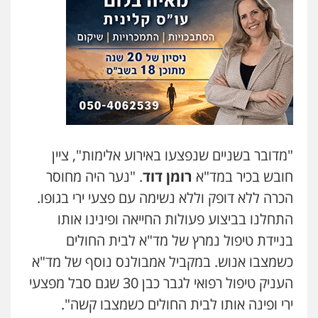
פלילי
דיני תעבורה
מעצרים וחקירות
0505078733
עו"ד קארין לגטיוי
פלילי
פשיעה חמורה
מעצרים וחקירות
0507446995
משרד עורכי דין טאי שרקי
"מדובר בשניים שנפצעו באירוע אלימות", ציין
פלילי
אסירים
תעבורה
מרב"ד
חובש בכיר במד"א
רומן דוד
. "נער היה מחוסר
0547556464
הכרה ללא דופק וללא נשימה עם פצעי ירי בגופו.
התחלנו בביצוע פעולות החייאה ופינינו אותו
עו"ד אילן אלימלך
בניידת טיפול נמרץ של מד"א לבית החולים
פלילי
פשיעה חמורה
תעבורה
אסירים
כשמצבו אנוש. במקביל אמבולנס נוסף של מד"א
0522992110
העניק טיפול רפואי לגבר כבן 30 שגם סבל מפצעי
ירי ופינה אותו לבית החולים כשמצבו קשה".
עו"ד אייל אביטל
עו"ד שאדי נאטור
פלילי
פשיעה חמורה
מעצרים וחקירות