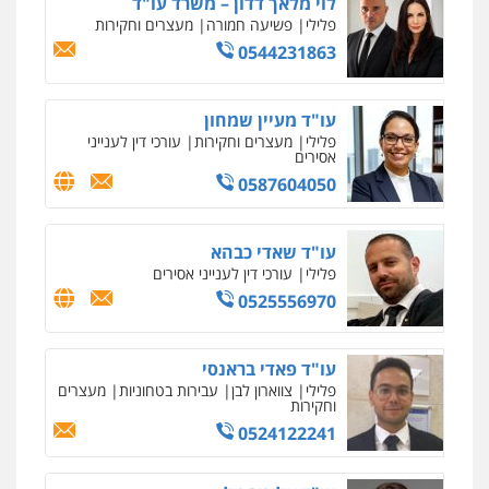
לוי מלאך דדון – משרד עו"ד
עו"ד אלון קריטי
פלילי
פשיעה חמורה
מעצרים וחקירות
פלילי
כלכלי
אלימות
סמים
מעצרים
0544231863
0525544654
עו"ד מעיין שמחון
עו"ד דפנה לביא
פלילי
מעצרים וחקירות
עורכי דין לענייני
אסירים
משפחה
גישור
0587604050
0507206063
עו"ד שאדי כבהא
עו"ד זוהר ארבל
פלילי
עורכי דין לענייני אסירים
פלילי
פשיעה חמורה
מעצרים וחקירות
קטינים
0525556970
0538788878
עו"ד פאדי בראנסי
עו"ד אסף דוק
פלילי
צווארון לבן
עבירות בטחוניות
מעצרים
פלילי
עבירות מין
סמים והימורים
פשיעה
וחקירות
חמורה
חקירות ומעצרים
צווארון לבן והונאה
0524122241
0526885006