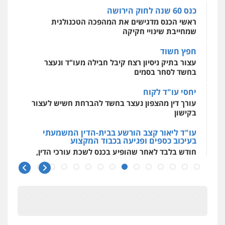
כנס 60 שנה לחוק הירושה
0549732303
פלילי
פשיעה חמורה
צווארון לבן
מעצרים
ראשי הכנס מדגישים את המהפכה הטכנולגית
0543326767
שמחייבת שינויי חקיקה
סלימאן אבו שעירה – משרד עורכי דין
חפץ חשוד
פלילי
בטחוני
צבאי
נזיקין
עו"ד פאדי זועבי
עצור בתיק ניסיון רצח קיבל חבילה מעו"ד ונעצר
0547780927
פלילי
פשיעה חמורה
סמים
עורכי דין לענייני
בחשד לסחר בסמים
אסירים
תעבורה
0506984757
יחסי עו"ד לקוח
עו"ד אסף גונן
עורך דין מהצפון נעצר בחשד להברחת חשיש לעצור
פלילי
פשע חמור
תעבורה
צבא
מעצרים
בקישון
עו"ד אתנה אדרי
וחקירות
פשיעה חמורה
כלכלי
פלילי
מעצרים
0542255161
וחקירות
עורכי דין לענייני אסירים
עו"ד ליאור קצב הורשע בבית-הדין המשמעתי
בעיכוב כספים ופגיעה בכבוד המקצוע
0502181995
חודש בלבד לאחר שהופיע בכנס לשכת עורכי הדין,
גל דהן – משרד עורך דין פלילי
קצב הורשע
פלילי
פשיעה חמורה
סמים
מעצרים
וחקירות
עו"ד גיורא זילברשטיין
10 מיליון
0544723840
פלילי
פשיעה חמורה
מעצרים וחקירות
עורך-דין חשוד בהעלמת הכנסות והתחמקות ממס
0505212444
רכישה
עו"ד ראוף נג'אר
פלילי
עורכי דין לענייני אסירים
מעצרים
קטינים בסביבה מנוכרת
גיל פרידמן – משרד עו"ד
סמים
רכוש