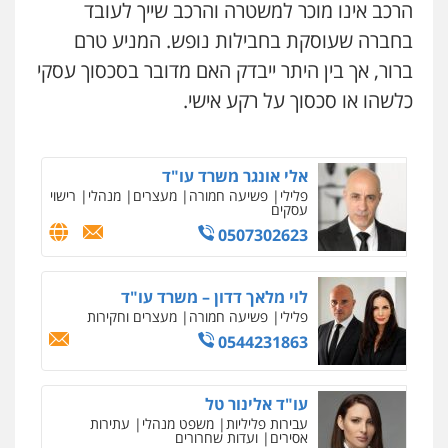
0508824984
הרכב אינו מוכר למשטרה והרכב שייך לעובד
עו"ד אלון קריטי
בחברה שעוסקת בחבילות נופש. המניע טרם
פלילי
כלכלי
אלימות
סמים
מעצרים
עו"ד שגיא אקו
ברור, אך בין היתר ייבדק האם מדובר בסכסוך עסקי
0525544654
פלילי
מעצרים וחקירות
סמים
עבירות מין
עורכי דין לענייני אסירים
כלשהו או סכסוך על רקע אישי.
0525279829
מנשה, אלמוג – עורכי דין
ניר קידר – צלם
פלילי
עבירות תנועה
צווארון לבן
תעבורה
אלי אונגר משרד עו"ד
עורכי דין לענייני אסירים
מעצרים וחקירות
צילום עורכי דין
שירותים מקצועיים לעורכי
פלילי
פשיעה חמורה
מעצרים
מנהלי
רישוי
דין
0546470989
עסקים
0504578527
0507302623
עו"ד זוהר ארבל
רונן הלל – מוניטין
פלילי
פשיעה חמורה
מעצרים וחקירות
קטינים
לוי מלאך דדון – משרד עו"ד
מחיקת כתבות מגוגל ודחיקת אזכורים
שליליים
שירותים מקצועיים לעורכי דין
0538788878
פלילי
פשיעה חמורה
מעצרים וחקירות
0522508109
0544231863
עו"ד אסף דוק
אחסון אתרים
פלילי
עבירות מין
סמים והימורים
פשיעה
עו"ד אלינור טל
חמורה
חקירות ומעצרים
צווארון לבן והונאה
מהירות
הגנה
גיבוי
תמיכה
שירותים
עבירות פליליות
משפט מנהלי
עתירות
מקצועיים לעורכי דין
0526885006
אסירים
ועדות שחרורים