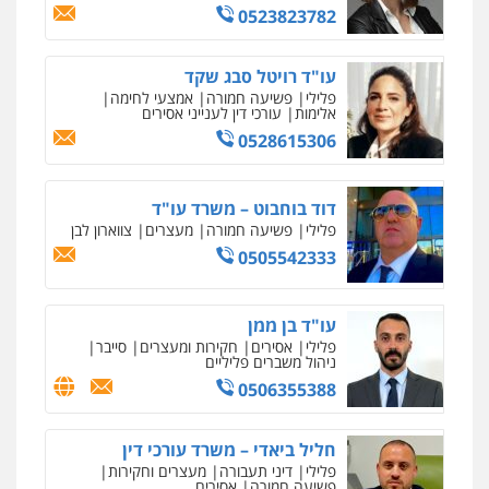
0523823782
עו"ד שלי גורביץ – לוי
מרכז התחלה חדשה
משפט פלילי
פשיעה חמורה
מעצרים
עו"ד רויטל סבג שקד
וחקירות
צבאי
תעבורה
אסירים
עבירות מין
שירותים מקצועיים
פלילי
פשיעה חמורה
אמצעי לחימה
לעורכי דין
0544218336
אלימות
עורכי דין לענייני אסירים
0544500346
0528615306
עו"ד שאדי כבהא
מאיה בלום, עו"ס, טיפול ושיקום
פלילי
עורכי דין לענייני אסירים
דוד בוחבוט – משרד עו"ד
טיפול בהתמכרויות
שירותים מקצועיים
0525556970
לעורכי דין
פלילי
פשיעה חמורה
מעצרים
צווארון לבן
0504062539
0505542333
משרד עורכי דין חן ברוך
עו"ד ד"ר אבי שקד
פלילי
דיני תעבורה
מעצרים וחקירות
עו"ד בן ממן
עבירות כלכליות
הלבנת הון
חילוטים
0505078733
פלילי
אסירים
חקירות ומעצרים
סייבר
עבירות פליליות
ניהול משברים פליליים
0544385337
0506355388
עו"ד קארין לגטיוי
איתי חקירות – שירותים לעורכי דין
פלילי
פשיעה חמורה
מעצרים וחקירות
חליל ביאדי – משרד עורכי דין
חקירות פרטיות
חקירות כלכליות
חקירות
0507446995
פלילי
דיני תעבורה
מעצרים וחקירות
אישות
איתורים
פשיעה חמורה
אסירים