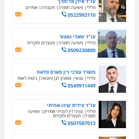
עו"ד אילן אלימלך
פלילי
פשיעה חמורה
תעבורה
אסירים
0522992110
עו"ד שאדי נאטור
פלילי
פשיעה חמורה
מעצרים וחקירות
0509230800
משרד עורכי דין פארס פלאח
פלילי
צבאי
צווארון לבן והונאה
ביטוח לאומי
0549911449
עו"ד עידית שינו-אמיתי
פלילי
עורכי דין לענייני אסירים
פשיעה
חמורה
מעצרים וחקירות
0507587013