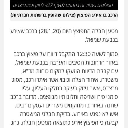
הצילומים בעמוד זה בהתאם לסעיף 27א לחוק זכויות יוצרים
עו"ד אלון ארז
פלילי
צבאי
סמים
אלימות במשפחה
צווארון
הרכב בו אירע הפיצוץ (צילום שהופץ ברשתות חברתיות)
לבן
עו"ד בועז קניג
0507368203
פלילי
משפחה
כלכלי
צבאי
0507003001
מטען חבלה התפוצץ היום (28.1.20) ברכב שאירע
שחר לדובסקי, עו"ד
בגבעת שמואל.
פלילי
מעצרים וחקירות
עבירות המתה
עורכי
דין לענייני אסירים
ויקי שמואל – משרד עו"ד
סמוך לשעה 12:30 התקבל דיווח על פיצוץ ברכב
0507913332
פלילי
משפט פלילי
באזור הרחובות הסיבים והערבה בגבעת שמואל.
0528959600
עם קבלת הדיווח הוזעקו למקום כוחות מד"א,
עו"ד איהאב ג'לג'ולי
פלילי
מעצרים וחקירות
עורכי דין לענייני
משטרה, איחוד הצלה וכיבוי אשר איתרו רכב, מסוג
אסירים
קורל קרוז – עורך דין פלילי
מרצדס, אשר ניזוק בעיקר בחלקו העליון, עליו
0505216700
משפט פלילי
0545437431
סימני פיח ושריפה וחלונותיו מנופצים. מדובר ברכב
שחנה באזור בו ממוקמים משרדים ועסקים רבים.
עו"ד שלומי שרון
פלילי
צבאי
מעצרים וחקירות
איש לא נפגע באירוע. בדיקת חבלני המשטרה
עו"ד עלי סעדי
0547342002
פלילי
פשיעה חמורה
ליווי וייצוג בחקירות
קבעה כי הפיצוץ אירע כתוצאה ממטען חבלה. נהג
ומעצרים