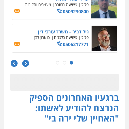
פלילי
כלכלי
עורכי דין לענייני אסירים
0525060666
גיא זהבי משרד עורכי דין
פלילי
משפחה
503456449
עו"ד איהאב ג'לג'ולי
פלילי
מעצרים וחקירות
עורכי דין לענייני
אסירים
0505216700
ברגעיו האחרונים הספיק
אייל בן שושן, עורך דין פלילי
פלילי
מעצרים וחקירות
פשיעה חמורה
הנרצח להודיע לאשתו:
נוער
רישום פלילי
0522763105
"האחיין שלי ירה בי"