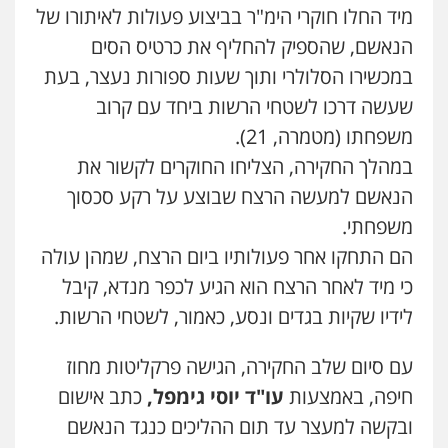
מיד החלו חוקרי הימ"ר בביצוע פעולות לאיתורו של
אייל בן שושן, עורך דין פלילי
הנאשם, שהספיק להחליף את כרטיס הסים
פלילי
מעצרים וחקירות
פשיעה חמורה
נוער
רישום פלילי
במכשירו הסלולרי ותוך שעות ספורות נעצר, בעת
0522763105
שעשה דרכו לשטחי הרשות ביחד עם קרוב
משפחתו (מטמרה, 21).
עו"ד שלומי שרון
במהלך החקירה, הצליחו החוקרים לקשור את
פלילי
צבאי
מעצרים וחקירות
הנאשם למעשה הרצח שבוצע על רקע סכסוך
0547342002
משפחתי.
הם התחקו אחר פעולותיו ביום הרצח, שמהן עולה
עו"ד אלון קריטי
כי מיד לאחר הרצח הוא הגיע לכפר מנדא, קיבל
פלילי
כלכלי
אלימות
סמים
מעצרים
לידיו שקיות בגדים ונסע, כאמור, לשטחי הרשות.
0525544654
עם סיום שלב החקירה, הגישה פרקליטות מחוז
עו"ד דפנה לביא
חיפה, באמצעות
עו"ד יוסי גימפל,
כתב אישום
משפחה
גישור
ובקשה למעצר עד תום ההליכים כנגד הנאשם
0507206063