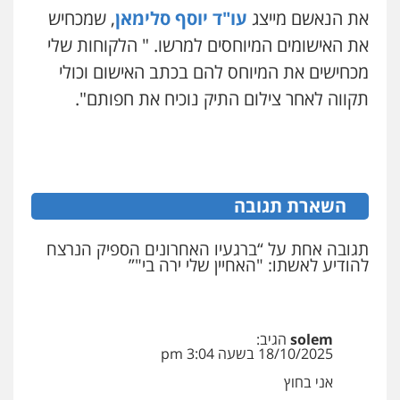
את הנאשם מייצג
עו"ד יוסף סלימאן
, שמכחיש
את האישומים המיוחסים למרשו. " הלקוחות שלי
ויקי שמואל – משרד עו"ד
פלילי
משפט פלילי
מכחישים את המיוחס להם בכתב האישום וכולי
0528959600
תקווה לאחר צילום התיק נוכיח את חפותם".
קורל קרוז – עורך דין פלילי
משפט פלילי
0545437431
השארת תגובה
עו"ד עלי סעדי
תגובה אחת על “ברגעיו האחרונים הספיק הנרצח
להודיע לאשתו: "האחיין שלי ירה בי"”
פלילי
פשיעה חמורה
ליווי וייצוג בחקירות
ומעצרים
0508824984
solem
הגיב:
עו"ד תומר בנישתי
18/10/2025 בשעה 3:04 pm
פלילי
מעצרים וחקירות
צווארון לבן
פשיעה
חמורה
אני בחוץ
0546657865