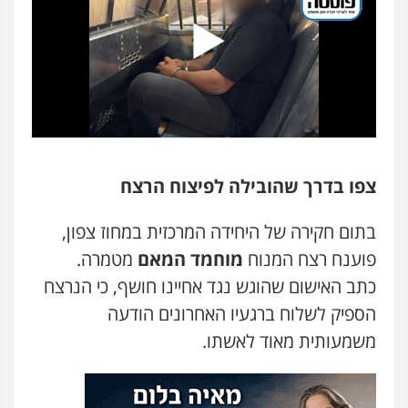
עו"ד אסף דוק
פלילי
עבירות מין
סמים והימורים
פשיעה
חמורה
חקירות ומעצרים
צווארון לבן והונאה
0526885006
עו"ד שלי גורביץ – לוי
משפט פלילי
פשיעה חמורה
מעצרים
וחקירות
צבאי
תעבורה
0544218336
צפו בדרך שהובילה לפיצוח הרצח
משרד עורכי דין חן ברוך
בתום חקירה של היחידה המרכזית במחוז צפון,
פלילי
דיני תעבורה
מעצרים וחקירות
פוענח רצח המנוח
מוחמד המאם
מטמרה.
0505078733
כתב האישום שהוגש נגד אחיינו חושף, כי הנרצח
הספיק לשלוח ברגעיו האחרונים הודעה
עו"ד קארין לגטיוי
משמעותית מאוד לאשתו.
פלילי
פשיעה חמורה
מעצרים וחקירות
0507446995