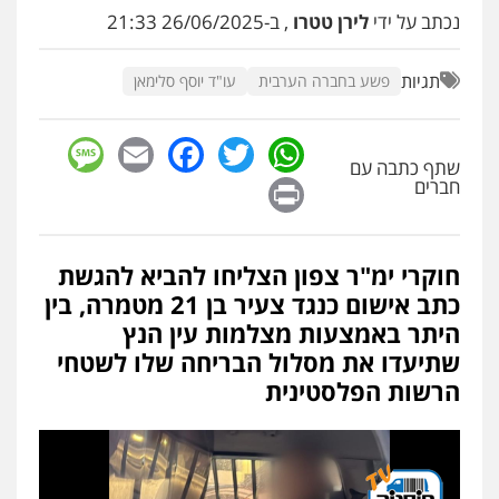
עו"ד שלומי שרון
נכתב על ידי
לירן טטרו
, ב-26/06/2025 21:33
פלילי
צבאי
מעצרים וחקירות
0547342002
תגיות
פשע בחברה הערבית
עו"ד יוסף סלימאן
עו"ד אלון קריטי
sage
Facebook
Email
WhatsApp
Twitter
פלילי
כלכלי
אלימות
סמים
מעצרים
שתף כתבה עם
0525544654
Print
חברים
עו"ד דפנה לביא
חוקרי ימ"ר צפון הצליחו להביא להגשת
משפחה
גישור
כתב אישום כנגד צעיר בן 21 מטמרה, בין
0507206063
היתר באמצעות מצלמות עין הנץ
שתיעדו את מסלול הבריחה שלו לשטחי
עו"ד זוהר ארבל
הרשות הפלסטינית
פלילי
פשיעה חמורה
מעצרים וחקירות
קטינים
0538788878