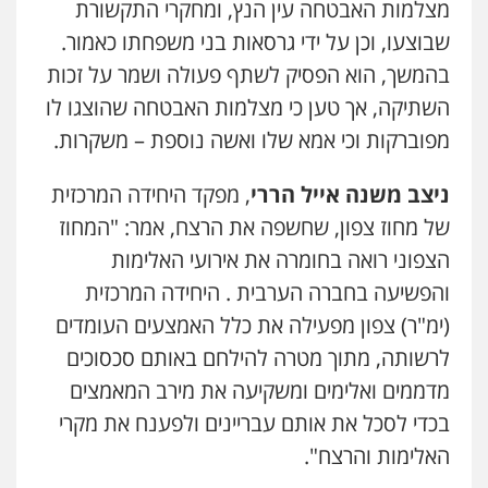
מצלמות האבטחה עין הנץ, ומחקרי התקשורת
שבוצעו, וכן על ידי גרסאות בני משפחתו כאמור.
כבריאן, מזר – משרד עורכי דין
בהמשך, הוא הפסיק לשתף פעולה ושמר על זכות
פלילי
מעצרים וחקירות
0543986802
השתיקה, אך טען כי מצלמות האבטחה שהוצגו לו
מפוברקות וכי אמא שלו ואשה נוספת – משקרות.
עו"ד בועז קניג
ניצב משנה אייל הררי
, מפקד היחידה המרכזית
פלילי
משפחה
כלכלי
צבאי
0507003001
של מחוז צפון, שחשפה את הרצח, אמר: "המחוז
הצפוני רואה בחומרה את אירועי האלימות
והפשיעה בחברה הערבית . היחידה המרכזית
מנשה, אלמוג – עורכי דין
פלילי
עבירות תנועה
צווארון לבן
תעבורה
(ימ"ר) צפון מפעילה את כלל האמצעים העומדים
עורכי דין לענייני אסירים
מעצרים וחקירות
0546470989
לרשותה, מתוך מטרה להילחם באותם סכסוכים
מדממים ואלימים ומשקיעה את מירב המאמצים
עו"ד אבי כהן
בכדי לסכל את אותם עבריינים ולפענח את מקרי
פלילי
פשיעה חמורה
קטינים
אלימות
סמים
עבירות מין
האלימות והרצח".
0523647066