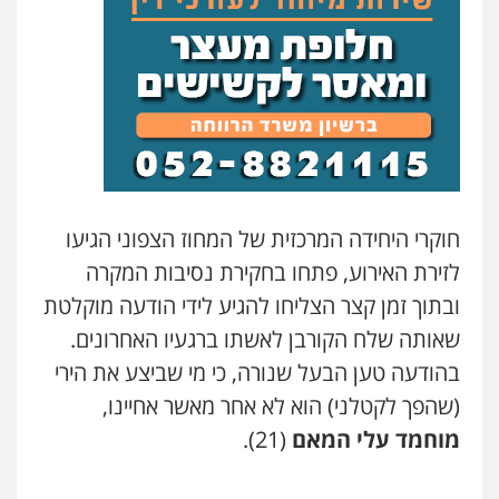
סלימאן אבו שעירה – משרד עורכי דין
פלילי
בטחוני
צבאי
נזיקין
0547780927
עו"ד אסף גונן
פלילי
פשע חמור
תעבורה
צבא
מעצרים
וחקירות
0542255161
חוקרי היחידה המרכזית של המחוז הצפוני הגיעו
לזירת האירוע, פתחו בחקירת נסיבות המקרה
גל דהן – משרד עורך דין פלילי
פלילי
פשיעה חמורה
סמים
מעצרים
ובתוך זמן קצר הצליחו להגיע לידי הודעה מוקלטת
וחקירות
שאותה שלח הקורבן לאשתו ברגעיו האחרונים.
0544723840
בהודעה טען הבעל שנורה, כי מי שביצע את הירי
(שהפך לקטלני) הוא לא אחר מאשר אחיינו,
עו"ד ראוף נג'אר
פלילי
עורכי דין לענייני אסירים
מעצרים
מוחמד עלי המאם
(21).
סמים
רכוש
0548009246