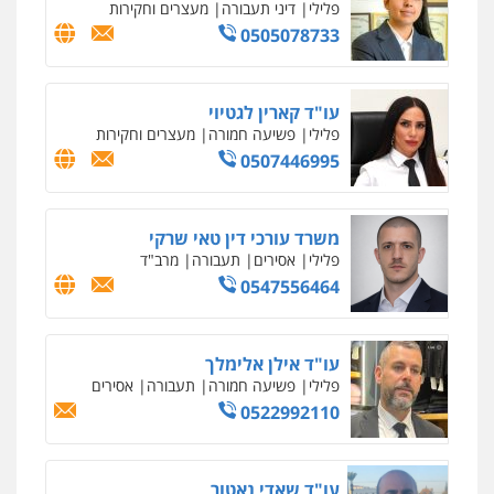
פלילי
פשע חמור
תעבורה
צבא
מעצרים
וחקירות
0542255161
גל דהן – משרד עורך דין פלילי
פלילי
פשיעה חמורה
סמים
מעצרים
וחקירות
0544723840
עו"ד ראוף נג'אר
פלילי
עורכי דין לענייני אסירים
מעצרים
סמים
רכוש
0548009246
דוד אפרים משרד עורכי דין
פלילי
צווארון לבן
מס הכנסה
מע"מ
0506209859
עדי כרמלי – חברת עו"ד