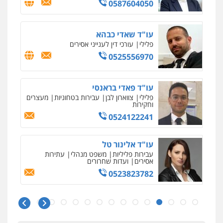
0587604050
עו"ד שאדי כבהא
פלילי
עורכי דין לענייני אסירים
0525556970
עו"ד פאדי בראנסי
פלילי
צווארון לבן
עבירות בטחוניות
מעצרים
וחקירות
0524122241
עו"ד אלינור טל
עבירות פליליות
משפט מנהלי
עתירות
אסירים
ועדות שחרורים
0523823782
איומים כתובים
ניר קידר – צלם
תושב סכנין חשוד ששלח הודעות מאיימות לעורך דין
צילום עורכי דין
שירותים מקצועיים לעורכי
מקומי
דין
עו"ד אמיר כהן
0504578527
אבי שקד מונה
פלילי
מעצרים וחקירות
תעבורה