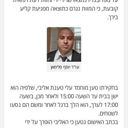
קובעת, כי המוות נגרם כתוצאה מפגיעת קליע
בירך.
עו"ד יוסף סלימאן
עו"ד אייל אביטל
פלילי
פשיעה חמורה
מעצרים וחקירות
בחקירתו טען מוחמד עלי טענת אליבי, שלפיה הוא
0544712201
ישן בבית עד השעה 15:00 ולאחר מכן, בשעה
17:00 לערך, הוא הלך ברגל לאחר ומשם הם נסעו
עו"ד רונן בנדל
לשטחים.
משפט פלילי
פשיעה חמורה
פלילי
0524282442
בכתב האישום נטען כי האליבי הופרך על ידי