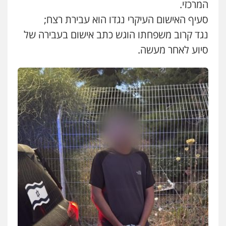
המרכזי.
סעיף האישום העיקרי נגדו הוא עבירת רצח;
עו"ד זוהר ארבל
פלילי
פשיעה חמורה
מעצרים וחקירות
נגד קרוב משפחתו הוגש כתב אישום בעבירה של
קטינים
סיוע לאחר מעשה.
0538788878
עו"ד אסף דוק
פלילי
עבירות מין
סמים והימורים
פשיעה
חמורה
חקירות ומעצרים
צווארון לבן והונאה
0526885006