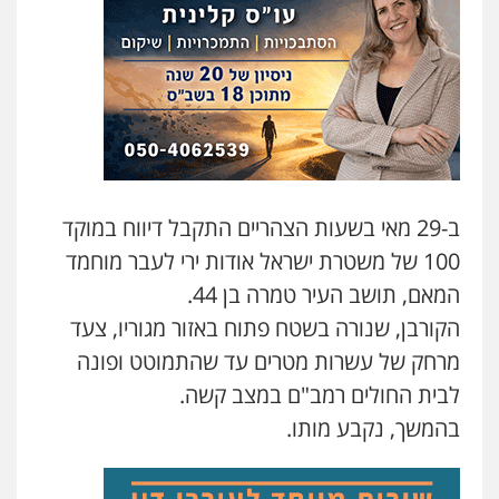
משרד עורכי דין טאי שרקי
פלילי
אסירים
תעבורה
מרב"ד
0547556464
עו"ד אילן אלימלך
פלילי
פשיעה חמורה
תעבורה
אסירים
0522992110
ב-29 מאי בשעות הצהריים התקבל דיווח במוקד
100 של משטרת ישראל אודות ירי לעבר מוחמד
עו"ד שאדי נאטור
המאם, תושב העיר טמרה בן 44.
פלילי
פשיעה חמורה
מעצרים וחקירות
0509230800
הקורבן, שנורה בשטח פתוח באזור מגוריו, צעד
מרחק של עשרות מטרים עד שהתמוטט ופונה
לבית החולים רמב"ם במצב קשה.
גיל דביר – משרד עורכי דין
בהמשך, נקבע מותו.
פלילי
פשיעה כלכלית
צווארון לבן
0506217771