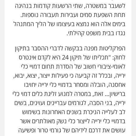
לשעבר במשטרה, שתי הרשעות קודמות בנהיגה
0546470989
תחת השפעת סמים ועבירות תעבורה נוספות.
עו"ד אבי כהן
בימים אלה הוא נמצא בעיצומו של הליך המתנהל
פלילי
פשיעה חמורה
קטינים
אלימות
נגדו בבית משפט קהילתי.
סמים
עבירות מין
0523647066
הפרקליטות מפנה בבקשה לדברי ההסבר בתיקון
לחוק: "תכליתו של תיקון 24 היא לקדם אינטרס
ויקי שמואל – משרד עו"ד
לאומי-ציבורי חשוב של הסדרת תחום דמויי כלי
פלילי
משפט פלילי
0528959600
ירייה, ובכלל זה קביעה כי פעילות ייצור, יצוא, יבוא,
אחסנה, הובלה ומסחר בדמויי כלי ירייה יחויבו
ברישיון… זאת, במטרה למנוע זליגת כלים דמוי כלי
קורל קרוז – עורך דין פלילי
משפט פלילי
ירייה, בני הסבה, לגורמים עבריינים ועוינים, בשים
0545437431
לב לעלייה הניכרת בשנים האחרונות בשימוש
בדמויי כלי ירייה לייצור כלי נשק מאולתרים אשר
עו"ד עלי סעדי
עושים את דרכם לידיהם של גורמי טרור ופשיעה
פלילי
פשיעה חמורה
ליווי וייצוג בחקירות