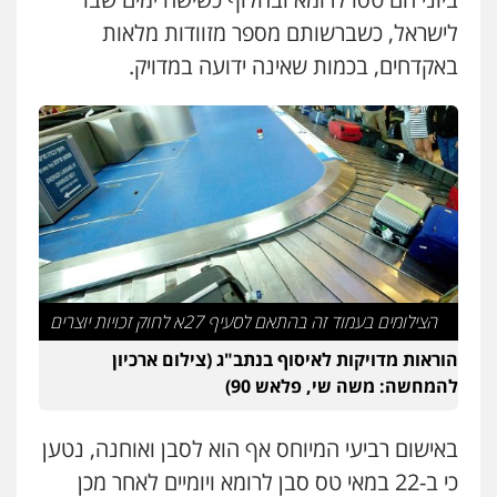
לישראל, כשברשותם מספר מזוודות מלאות
באקדחים, בכמות שאינה ידועה במדויק.
הצילומים בעמוד זה בהתאם לסעיף 27א לחוק זכויות יוצרים
הוראות מדויקות לאיסוף בנתב"ג (צילום ארכיון
להמחשה: משה שי, פלאש 90)
באישום רביעי המיוחס אף הוא לסבן ואוחנה, נטען
שני אלגרבלי – משרד עורכי דין
פלילי
עורכי דין לענייני אסירים
תעבורה
כי ב-22 במאי טס סבן לרומא ויומיים לאחר מכן