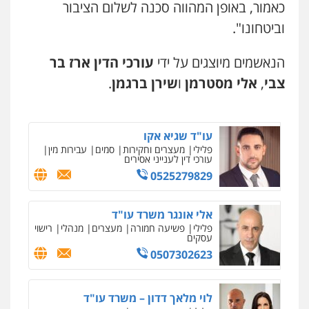
ומעצרים
כאמור, באופן המהווה סכנה לשלום הציבור
0508824984
וביטחונו".
עו"ד תומר בנישתי
הנאשמים מיוצגים על ידי
עורכי הדין ארז בר
פלילי
מעצרים וחקירות
צווארון לבן
פשיעה
חמורה
צבי
,
אלי מסטרמן
ו
שירן ברגמן
.
0546657865
עו"ד שגיא אקו
פלילי
מעצרים וחקירות
סמים
עבירות מין
עורכי דין לענייני אסירים
0525279829
אלי אונגר משרד עו"ד
פלילי
פשיעה חמורה
מעצרים
מנהלי
רישוי
עסקים
0507302623
לוי מלאך דדון – משרד עו"ד