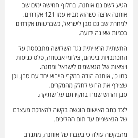
0507120031
הגיע לשם גם אוחנה. בחלוף חמישה ימים שב
אוחנה ארצה כשהוא מביא עמו 121 אקדחים.
עו"ד אייל אביטל
למחרת שב גם סבן לישראל, כשברשותו אקדחים
פלילי
פשיעה חמורה
מעצרים וחקירות
בכמות שאינה ידועה.
0544712201
התשתית הראייתית נגד השלושה מתבססת על
התכתבויות ביניהם, צילומי אבטחה, פלט כניסות
עו"ד רונן בנדל
משפט פלילי
פשיעה חמורה
פלילי
ויציאות של הנאשמים לישראל וממנה.
0524282442
כמו כן, אוחנה הודה במקרי הייבוא יחד עם סבן, וכן
שצירף את הרוש לחלק מהמקרים.
כבריאן, מזר – משרד עורכי דין
סבן והרוש שמרו בחקירתם על שתיקה.
פלילי
מעצרים וחקירות
0543986802
לצד כתב האישום הוגשה בקשה להארכת מעצרם
של הנאשמים עד תום ההליכים.
מנשה, אלמוג – עורכי דין
פלילי
עבירות תנועה
צווארון לבן
תעבורה
מהבקשה עולה כי בעברו של אוחנה, מתנדב
עורכי דין לענייני אסירים
מעצרים וחקירות