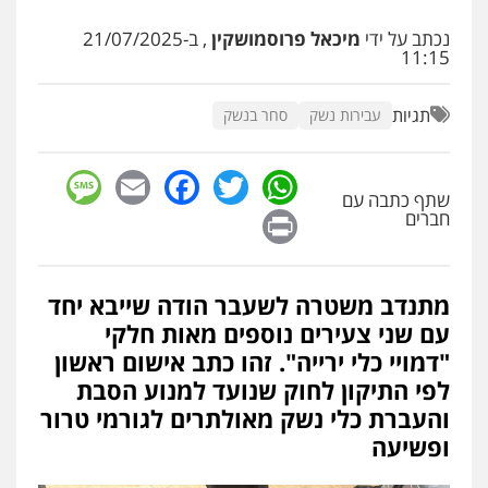
נכתב על ידי
מיכאל פרוסמושקין
, ב-21/07/2025
עו"ד שלומי שרון
11:15
פלילי
צבאי
מעצרים וחקירות
0547342002
תגיות
עבירות נשק
סחר בנשק
עו"ד אלון קריטי
sage
Facebook
Email
WhatsApp
Twitter
פלילי
כלכלי
אלימות
סמים
מעצרים
שתף כתבה עם
Print
חברים
0525544654
עו"ד זוהר ארבל
מתנדב משטרה לשעבר הודה שייבא יחד
פלילי
פשיעה חמורה
מעצרים וחקירות
קטינים
עם שני צעירים נוספים מאות חלקי
0538788878
"דמויי כלי ירייה". זהו כתב אישום ראשון
לפי התיקון לחוק שנועד למנוע הסבת
עו"ד שלי גורביץ – לוי
והעברת כלי נשק מאולתרים לגורמי טרור
משפט פלילי
פשיעה חמורה
מעצרים
ופשיעה
וחקירות
צבאי
תעבורה
0544218336