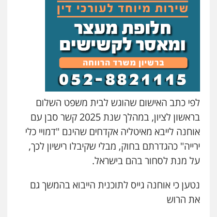
0505216700
אייל בן שושן, עורך דין פלילי
פלילי
מעצרים וחקירות
פשיעה חמורה
נוער
רישום פלילי
0522763105
עו"ד שלומי שרון
לפי כתב האישום שהוגש לבית משפט השלום
פלילי
צבאי
מעצרים וחקירות
0547342002
בראשון לציון, במהלך שנת 2025 קשר סבן עם
אוחנה לייבא מאיטליה אקדחים שהינם "דמויי כלי
ירייה" כהגדרתם בחוק, מבלי שקיבלו רישיון לכך,
עו"ד אלון קריטי
פלילי
כלכלי
אלימות
סמים
מעצרים
על מנת לסחור בהם בישראל.
0525544654
נטען כי אוחנה גייס לתוכנית הייבוא בהמשך גם
את הרוש
עו"ד זוהר ארבל
פלילי
פשיעה חמורה
מעצרים וחקירות
קטינים