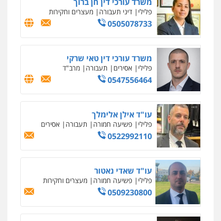
סלימאן אבו שעירה – משרד עורכי דין
פלילי
בטחוני
צבאי
נזיקין
0547780927
עו"ד אסף גונן
פלילי
פשע חמור
תעבורה
צבא
מעצרים
וחקירות
0542255161
גל דהן – משרד עורך דין פלילי
פלילי
פשיעה חמורה
סמים
מעצרים
וחקירות
0544723840
עו"ד ראוף נג'אר
פלילי
עורכי דין לענייני אסירים
מעצרים
סמים
רכוש
0548009246