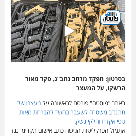
משרד עורכי דין חן ברוך
פלילי
דיני תעבורה
מעצרים וחקירות
0505078733
משרד עורכי דין טאי שרקי
פלילי
אסירים
תעבורה
מרב"ד
0547556464
בסרטון: מפקד מרחב נתב"ג, פקד מאור
עו"ד אילן אלימלך
הרשקו, על המעצר
פלילי
פשיעה חמורה
תעבורה
אסירים
0522992110
באתר "פוסטה" פורסם לראשונה על
מעצרו של
מתנדב משטרה לשעבר בחשד להברחת מאות
עו"ד שאדי נאטור
גופי אקדח וחלקי נשק
.
פלילי
פשיעה חמורה
מעצרים וחקירות
אתמול הפרקליטות הגישה כתב אישום תקדימי נגד
0509230800