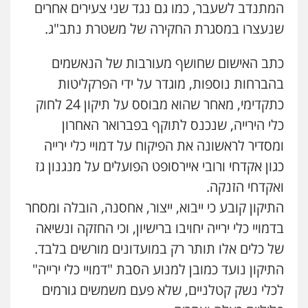
המתנדב לשעבר, כמו גם נגד שני צעירים אחרים
שנעצרו במסגרת החקירה של משטרת נתב"ג.
גיל דביר – משרד עורכי דין
פלילי
פשיעה כלכלית
צווארון לבן
כתב האישום שחושף מעורבות של הנאשמים
0506217771
בהברחות נוספות, מוגדר על ידי הפרקליטות
כתקדימי, מאחר שהוא מבוסס על תיקון 24 לחוק
סלימאן אבו שעירה – משרד עורכי דין
כלי הירייה, שנכנס לתוקף בפברואר האחרון
פלילי
בטחוני
צבאי
נזיקין
ומסדיר לראשונה את הפיקוח על דמויי כלי ירייה
0547780927
כגון אקדחי ורובי איירסופט הפועלים על מנגנון גז
ואקדחי הזנקה.
עו"ד אסף גונן
התיקון קובע כי ייבוא, ייצור, אחסנה, הובלה ומסחר
פלילי
פשע חמור
תעבורה
צבא
מעצרים
וחקירות
בדמויי כלי ירייה יחויבו ברישיון, וכי החזקה ונשיאה
0542255161
של כלים אלו תותר רק במועדונים מורשים בלבד.
התיקון נועד כמובן למנוע הסבת "דמויי כלי ירייה"
גל דהן – משרד עורך דין פלילי
פלילי
פשיעה חמורה
סמים
מעצרים
לכלי נשק קטלניים, שלא פעם משמשים גורמים
וחקירות