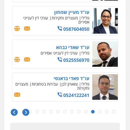
פלילי
פשיעה חמורה
מעצרים וחקירות
קטינים
עו"ד מעיין שמחון
0538788878
פלילי
מעצרים וחקירות
עורכי דין לענייני
אסירים
0587604050
עו"ד שאדי כבהא
פלילי
עורכי דין לענייני אסירים
0525556970
עו"ד פאדי בראנסי
פלילי
צווארון לבן
עבירות בטחוניות
מעצרים
וחקירות
0524122241
ניר קידר – צלם
צילום עורכי דין
שירותים מקצועיים לעורכי
דין
עו"ד אלינור טל
0504578527
עבירות פליליות
משפט מנהלי
עתירות
אסירים
ועדות שחרורים
0523823782