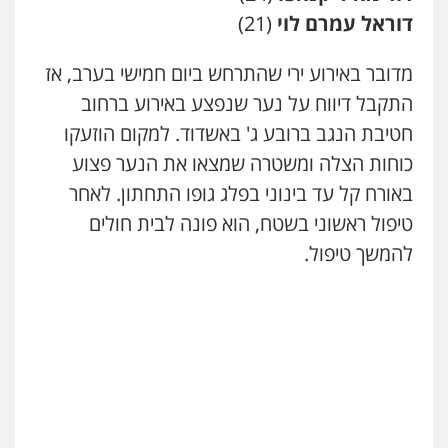
0544218336
דוראל עמרם לוי
(21)
מדובר באירוע ירי שהתרחש ביום חמישי בערב, אז
משרד עורכי דין חן ברוך
פלילי
דיני תעבורה
מעצרים וחקירות
התקבל דיווח על נער שנפצע באירוע ברחוב
0505078733
חטיבת הנגב ברובע ג' באשדוד. למקום הוזעקו
כוחות הצלה ומשטרה שמצאו את הנער פצוע
באורח קל עד בינוני בפלג גופו התחתון. לאחר
משרד עורכי דין טאי שרקי
פלילי
אסירים
תעבורה
מרב"ד
טיפול ראשוני בשטח, הוא פונה לבית חולים
0547556464
שני אלגרבלי – משרד עורכי דין
להמשך טיפול.
פלילי
עורכי דין לענייני אסירים
תעבורה
0507120031
עו"ד אילן אלימלך
פלילי
פשיעה חמורה
תעבורה
אסירים
0522992110
עו"ד אייל אביטל
פלילי
פשיעה חמורה
מעצרים וחקירות
0544712201
עו"ד שאדי נאטור
פלילי
פשיעה חמורה
מעצרים וחקירות