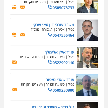
סלימאן אבו שעירה – משרד עורכי דין
פלילי
בטחוני
צבאי
נזיקין
0547780927
עו"ד אסף גונן
פלילי
פשע חמור
תעבורה
צבא
מעצרים
וחקירות
0542255161
גל דהן – משרד עורך דין פלילי
פלילי
פשיעה חמורה
סמים
מעצרים
וחקירות
0544723840
עו"ד ראוף נג'אר
פלילי
עורכי דין לענייני אסירים
מעצרים
סמים
רכוש
0548009246