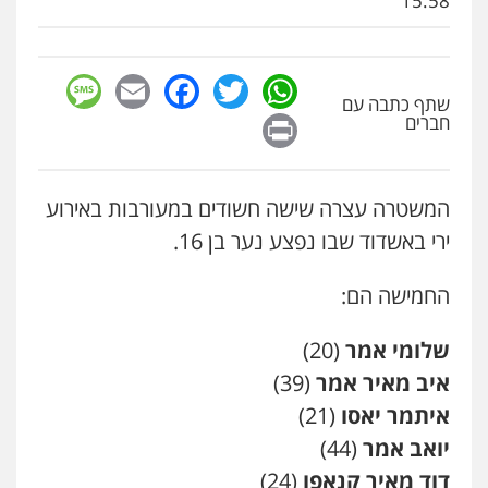
15:58
0522763105
עו"ד שלומי שרון
sage
Facebook
Email
WhatsApp
Twitter
פלילי
צבאי
מעצרים וחקירות
שתף כתבה עם
Print
חברים
0547342002
עו"ד אלון קריטי
המשטרה עצרה שישה חשודים במעורבות באירוע
פלילי
כלכלי
אלימות
סמים
מעצרים
ירי באשדוד שבו נפצע נער בן 16.
0525544654
החמישה הם:
עו"ד זוהר ארבל
פלילי
פשיעה חמורה
מעצרים וחקירות
שלומי אמר
(20)
קטינים
0538788878
איב מאיר אמר
(39)
איתמר יאסו
(21)
עו"ד שלי גורביץ – לוי
יואב אמר
(44)
משפט פלילי
פשיעה חמורה
מעצרים
דוד מאיר קנאפו
(24)
וחקירות
צבאי
תעבורה