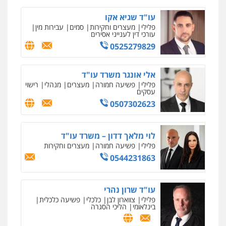
אסירים
עו"ד שגיא אקו
0505216700
פלילי
מעצרים וחקירות
סמים
עבירות מין
עורכי דין לענייני אסירים
0525279829
אייל בן שושן, עורך דין פלילי
פלילי
מעצרים וחקירות
פשיעה חמורה
נוער
רישום פלילי
אלי אונגר משרד עו"ד
0522763105
פלילי
פשיעה חמורה
מעצרים
מנהלי
רישוי
עסקים
0507302623
עו"ד שלומי שרון
פלילי
צבאי
מעצרים וחקירות
0547342002
לוי מלאך דדון – משרד עו"ד
פלילי
פשיעה חמורה
מעצרים וחקירות
0544231863
עו"ד אלון קריטי
פלילי
כלכלי
אלימות
סמים
מעצרים
0525544654
עו"ד שרון נהרי
פלילי
צווארון לבן
כלכלי
פשיעה כלכלית
בינלאומי
הליכי הסגרה
עו"ד זוהר ארבל