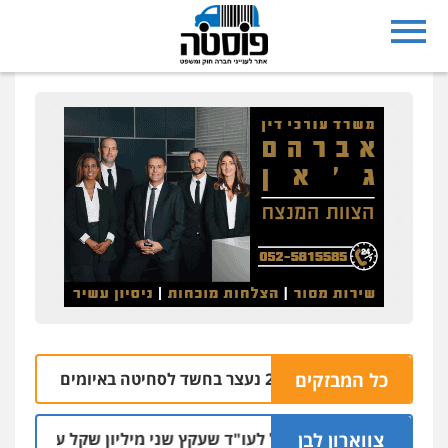
נצרת: בן 28 נעצר בחשד לסחיטה באיומים מטלפון שאינו שלו
כל המבזקים
צווארון לבן
מאסר בפועל לעו"ד שעקץ שני מיליון שקל על דירה השייכת 