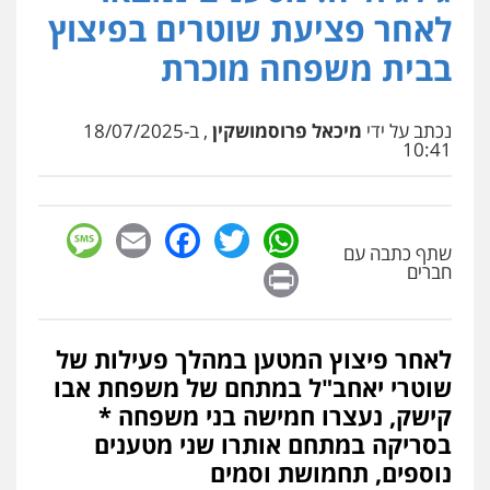
פלילי
כלכלי
אלימות
סמים
מעצרים
לאחר פציעת שוטרים בפיצוץ
0525544654
בבית משפחה מוכרת
עו"ד זוהר ארבל
פלילי
פשיעה חמורה
מעצרים וחקירות
נכתב על ידי
מיכאל פרוסמושקין
, ב-18/07/2025
קטינים
10:41
0538788878
sage
Facebook
Email
WhatsApp
Twitter
עו"ד שלי גורביץ – לוי
שתף כתבה עם
משפט פלילי
פשיעה חמורה
מעצרים
Print
וחקירות
צבאי
תעבורה
חברים
0544218336
לאחר פיצוץ המטען במהלך פעילות של
משרד עורכי דין חן ברוך
שוטרי יאחב"ל במתחם של משפחת אבו
פלילי
דיני תעבורה
מעצרים וחקירות
0505078733
קישק, נעצרו חמישה בני משפחה *
בסריקה במתחם אותרו שני מטענים
נוספים, תחמושת וסמים
משרד עורכי דין טאי שרקי