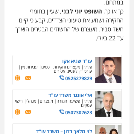
במתחם.
ומעצרים
0508824984
כך או כך,
השופט יוני לבני
, שעיין בחומרי
החקירה ושמע את טיעוני הצדדים, קבע כי קיים
עו"ד תומר בנישתי
חשד סביר. מעצרם של החשודים הבגירים הוארך
פלילי
מעצרים וחקירות
צווארון לבן
פשיעה
חמורה
עד 22 ביולי.
0546657865
עו"ד שגיא אקו
פלילי
מעצרים וחקירות
סמים
עבירות מין
עורכי דין לענייני אסירים
0525279829
אלי אונגר משרד עו"ד
פלילי
פשיעה חמורה
מעצרים
מנהלי
רישוי
עסקים
0507302623
לוי מלאך דדון – משרד עו"ד