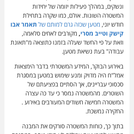
ונשקים, במהלך פעילות יזומה של יחידות
המשטרה השונות. אולם, כמו שקרה בתחילת
חודש יוני,
מטען שכזה גרם למותם של
תאמר אבו
קישק וטייב מסרי
,
מקורבים לאחים סלאמה,
וזאת על פי החשד שעלה בזמנו כתוצאה מ"תאונת
עבודה" בעת נשיאת מטען.
באירוע הבוקר, המידע המשטרתי בדבר הימצאות
אמל"ח היה מדויק ומנע שימוש במטען במסגרת
סכסוכי עבריינים, אך הסתיים בפציעתם של
השוטרים. מהמשטרה נמסר כי עד כה עצרה
המשטרה חמישה חשודים המעורבים באירוע .
החקירה נמשכת.
שני אלגרבלי – משרד עורכי דין
בתוך כך, כוחות המשטרה סורקים את המבנה
פלילי
עורכי דין לענייני אסירים
תעבורה