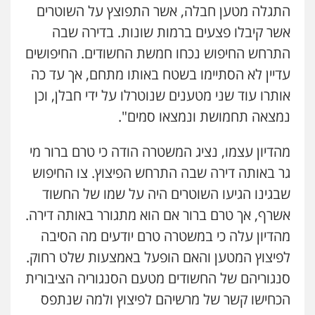
עורכי דין לענייני אסירים
מעצרים וחקירות
התגלה מטען חבלה, אשר התפוצץ על השוטרים
0546470989
אשר קיבלו פצעים ברמות שונות. בדירה שבה
התרחש החיפוש נכחו חמשת החשודים. החיפושים
עו"ד אבי כהן
פלילי
פשיעה חמורה
קטינים
אלימות
עדיין לא הסתיימו בשטח באותו מתחם, אך עד כה
סמים
עבירות מין
אותרו עוד שני מטענים שנוטרלו על ידי חבלן, וכן
0523647066
נמצאה תחמושת ונמצאו סמים".
ויקי שמואל – משרד עו"ד
מהדיון עצמו, נציג המשטרה הודה כי טרם ברור מי
פלילי
משפט פלילי
גר באותה דירה שבה התרחש הפיצוץ. צו החיפוש
0528959600
שבגינו הגיעו השוטרים היה על שמו של החשוד
אשרף, אך טרם ברור אם הוא מתגורר באותה דירה.
קורל קרוז – עורך דין פלילי
מהדיון עלה כי במשטרה טרם יודעים מה הסיבה
משפט פלילי
0545437431
לפיצוץ המטען והאם הופעל באמצעות שלט רחוק.
סנגוריהם של החשודים מטעם הסנגוריה הציבורית
הכחישו קשר של מרשיהם לפיצוץ ולמה שנתפס
עו"ד עלי סעדי
פלילי
פשיעה חמורה
ליווי וייצוג בחקירות