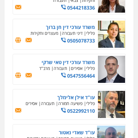
וחקירות
0542255161
גל דהן – משרד עורך דין פלילי
פלילי
פשיעה חמורה
סמים
מעצרים
וחקירות
0544723840
עו"ד ראוף נג'אר
פלילי
עורכי דין לענייני אסירים
מעצרים
סמים
רכוש
0548009246
עדי כרמלי – חברת עו"ד
פלילי
כלכלי
עורכי דין לענייני אסירים
0525060666
גיא זהבי משרד עורכי דין