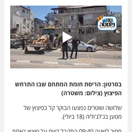
פלילי
אסירים
תעבורה
מרב"ד
0547556464
עו"ד אילן אלימלך
פלילי
פשיעה חמורה
תעבורה
אסירים
0522992110
עו"ד שאדי נאטור
פלילי
פשיעה חמורה
מעצרים וחקירות
0509230800
בסרטון: הריסת חומת המתחם שבו התרחש
הפיצוץ (צילום: משטרה)
גיל דביר – משרד עורכי דין
פלילי
פשיעה כלכלית
צווארון לבן
שלושה שוטרים נפצעו הבוקר קל בפיצוץ של
0506217771
מטען בג'לג'וליה (18 ביולי).
סמוך לשעה 09:40 התקבל דיווח על פיצוץ באחת