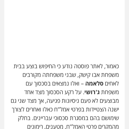
עו"ד שלומי שרון
פלילי
צבאי
מעצרים וחקירות
0547342002
עו"ד אלון קריטי
פלילי
כלכלי
אלימות
סמים
מעצרים
0525544654
כאמור, לאתר פוסטה נודע כי החיפוש בוצע בבית
עו"ד זוהר ארבל
משפחת אבו קישק, שבני משפחתה מקורבים
פלילי
פשיעה חמורה
מעצרים וחקירות
קטינים
לאחים
סלאמה
– ואלו נמצאים בסכסוך עם
0538788878
משפחת
ג'רושי
. על רקע הסכסוך מצד אחד
מבוצעים לא פעם ניסיונות פגיעה, אך מצד שני גם
ישנה הצטיידות בפרטי אמל"ח כאלו ואחרים לצורך
שימושם בהם במסגרת סכסוכי עבריינים. בחלק
מהמקרים פרטי האמל"ח, מטענים, רימונים