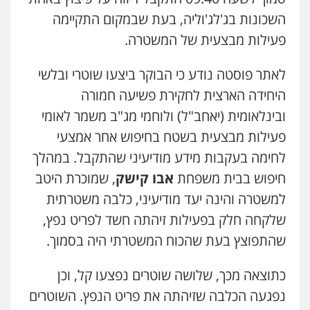
סלימאן אבו שעירה – משרד עורכי דין
השכונות בג'לג'וליה, בעת שבמקום התקיימה
פלילי
בטחוני
צבאי
נזיקין
0547780927
פעילות מבצעית של המשטרה.
לאתר פוסטה נודע כי הבוקר ביצעו שוטרי ובלשי
עו"ד אסף גונן
פלילי
פשע חמור
תעבורה
צבא
מעצרים
היחידה הארצית לחקירת פשיעה חמורה
וחקירות
ובינלאומית (יאחב"ל) ולוחמי מג"ב משמר לאומי
0542255161
פעילות מבצעית בשטח בחיפוש אחר אמצעי
לחימה בעקבות מידע מודיעיני שהתקבל. במהלך
גל דהן – משרד עורך דין פלילי
פלילי
פשיעה חמורה
סמים
מעצרים
חיפוש בבית משפחת
אבו קישק
, שמוכרת היטב
וחקירות
0544723840
למשטרה והינה יעד מודיעיני, כלבה משטרתית
שלקחה חלק בפעילות זיהתה חשד לפריט נפץ,
עו"ד ראוף נג'אר
שהתפוצץ בעת שהכוח המשטרתי היה בסמוך.
פלילי
עורכי דין לענייני אסירים
מעצרים
סמים
רכוש
כתוצאה מכך, שלושה שוטרים נפצעו קל, וכן
0548009246
נפגעה הכלבה שזיהתה את פריט הנפץ. השוטרים