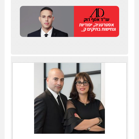
עדי כרמלי – חברת עו"ד
פלילי
כלכלי
עורכי דין לענייני אסירים
0525060666
גיא זהבי משרד עורכי דין
פלילי
משפחה
503456449
עו"ד איהאב ג'לג'ולי
פלילי
מעצרים וחקירות
עורכי דין לענייני
אסירים