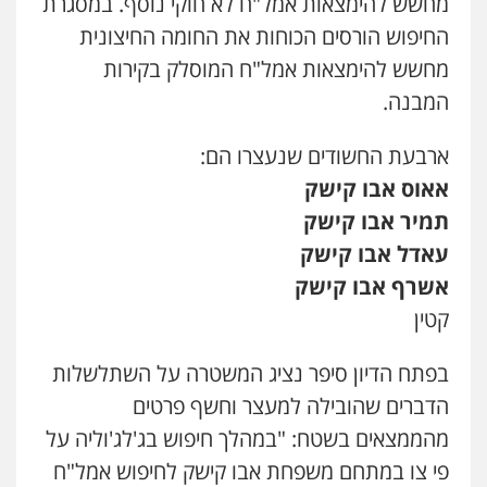
מחשש להימצאות אמל"ח לא חוקי נוסף. במסגרת
0507120031
החיפוש הורסים הכוחות את החומה החיצונית
מחשש להימצאות אמל"ח המוסלק בקירות
עו"ד אייל אביטל
המבנה.
פלילי
פשיעה חמורה
מעצרים וחקירות
0544712201
ארבעת החשודים שנעצרו הם:
אאוס אבו קישק
עו"ד רונן בנדל
תמיר אבו קישק
משפט פלילי
פשיעה חמורה
פלילי
עאדל אבו קישק
0524282442
אשרף אבו קישק
קטין
כבריאן, מזר – משרד עורכי דין
פלילי
מעצרים וחקירות
בפתח הדיון סיפר נציג המשטרה על השתלשלות
0543986802
הדברים שהובילה למעצר וחשף פרטים
מהממצאים בשטח: "במהלך חיפוש בג'לג'וליה על
מנשה, אלמוג – עורכי דין
פי צו במתחם משפחת אבו קישק לחיפוש אמל"ח
פלילי
עבירות תנועה
צווארון לבן
תעבורה