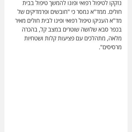
נזקקו לטיפול רפואי ופונו להמשך טיפול בבית
עדי כרמלי – חברת עו"ד
פלילי
כלכלי
עורכי דין לענייני אסירים
חולים. ממד"א נמסר כי "חובשים ופרמדיקים של
0525060666
מד"א העניקו טיפול רפואי ופינו לבית חולים מאיר
בכפר סבא שלושה שוטרים במצב קל, בהכרה
מלאה, מתהלכים עם פציעות קלות ושטחיות
גיא זהבי משרד עורכי דין
פלילי
משפחה
מרסיסים".
503456449
עו"ד איהאב ג'לג'ולי
פלילי
מעצרים וחקירות
עורכי דין לענייני
אסירים
0505216700
אייל בן שושן, עורך דין פלילי
פלילי
מעצרים וחקירות
פשיעה חמורה
נוער
רישום פלילי
0522763105