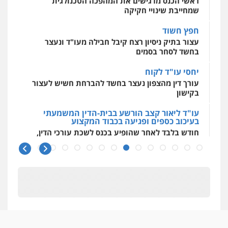
חפץ חשוד
0509930581
עצור בתיק ניסיון רצח קיבל חבילה מעו"ד ונעצר
בחשד לסחר בסמים
עו"ד יפעת שוורץ סיל
יחסי עו"ד לקוח
פלילי
תעבורה
עורך דין מהצפון נעצר בחשד להברחת חשיש לעצור
0523379525
בקישון
עו"ד ליאור קצב הורשע בבית-הדין המשמעתי
עו"ד אליה חן ברק
בעיכוב כספים ופגיעה בכבוד המקצוע
פלילי
פשיעה חמורה
ליווי וייצוג בחקירות
חודש בלבד לאחר שהופיע בכנס לשכת עורכי הדין,
ומעצרים
אסירים
נוער
קצב הורשע
0525914163
10 מיליון
עורך-דין חשוד בהעלמת הכנסות והתחמקות ממס
משרד עורכי דין פארס פלאח
רכישה
פלילי
צבאי
צווארון לבן והונאה
ביטוח לאומי
0549911449
קטינים בסביבה מנוכרת
"ניכור הורי מכת מדינה": איך מתמודדים עם
ההשלכות ההרסניות של התופעה?
עו"ד עידית שינו-אמיתי
פלילי
עורכי דין לענייני אסירים
פשיעה
אלה המינויים
חמורה
מעצרים וחקירות
הוועדה לבחירת שופטים בחרה 26 שופטים ורשמים