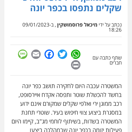
פלילי
פשיעה חמורה
סמים
מעצרים
שקלים נתפסו בכפר יונה
וחקירות
0544723840
נכתב על ידי
מיכאל פרוסמושקין
, ב-09/01/2023
עו"ד ראוף נג'אר
18:26
פלילי
עורכי דין לענייני אסירים
מעצרים
סמים
רכוש
0548009246
sage
Facebook
Email
WhatsApp
Twitter
שתף כתבה עם
Print
חברים
עדי כרמלי – חברת עו"ד
פלילי
כלכלי
עורכי דין לענייני אסירים
0525060666
המשטרה עכבה היום לחקירה תושב כפר יונה
בחשד להכשלת שוטר ותפסה אקדח איירסופט,
גיא זהבי משרד עורכי דין
שני אלגרבלי – משרד עורכי דין
רכב ממוגן ירי ואלפי שקלים שמקורם אינם ידוע
פלילי
משפחה
פלילי
עורכי דין לענייני אסירים
תעבורה
503456449
במסגרת ביצוע צווי חיפוש בעיר.
שוטרי תחנת
0507120031
המשטרה בשדות, בשיתוף לוחמי מג"ב, קיימו היום
עו"ד איהאב ג'לג'ולי
פעילות יזומה בכפר יונה שבמהלכה ביצעו