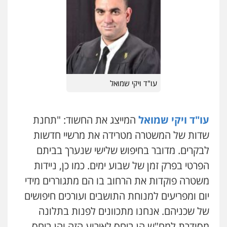
עו"ד אבי כהן
פלילי
פשיעה חמורה
מעצרים וחקירות
קטינים
פלילי
פשיעה חמורה
קטינים
אלימות
סמים
עבירות מין
0538788878
0523647066
עו"ד שלי גורביץ – לוי
משפט פלילי
פשיעה חמורה
מעצרים
ויקי שמואל – משרד עו"ד
וחקירות
צבאי
תעבורה
פלילי
משפט פלילי
עו"ד ויקי שמואל
0544218336
0528959600
משרד עורכי דין חן ברוך
עו"ד ויקי שמואל
המייצג את החשוד: "תחנת
קורל קרוז – עורך דין פלילי
פלילי
דיני תעבורה
מעצרים וחקירות
שדות של המשטרה מטרידה את מרשיי חדשות
משפט פלילי
0505078733
0545437431
לבקרים. מדובר בחיפוש שלישי שנערך בביתם
הפרטי בפרק זמן של שבוע ימים. כמו כן, ניידות
משרד עורכי דין טאי שרקי
משטרה פוקדות את הרחוב בו הם מתגוררים מידי
עו"ד עלי סעדי
פלילי
אסירים
תעבורה
מרב"ד
פלילי
פשיעה חמורה
ליווי וייצוג בחקירות
יום ומפריעים למנוחת התושבים ועורכים חיפושים
ומעצרים
0547556464
0508824984
של שכניהם. אנחנו מתכוונים לפנות בתלונה
מסודרת למח"ש הן ביחס לאירוע הזה והן ביחס