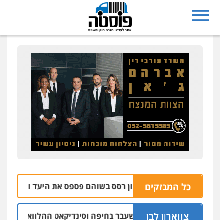
כל המבזקים
הבהרה: רימון רסס בשוהם פספס את היעד ופגע בבית של אז
צווארון לבן
ישום: יו"ר ש"ס לשעבר בחיפה וסינדיקאט ההלוואות של משפחת 