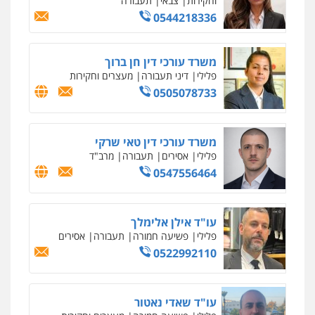
וחקירות
צבאי
תעבורה
0544218336
משרד עורכי דין חן ברוך
פלילי
דיני תעבורה
מעצרים וחקירות
0505078733
משרד עורכי דין טאי שרקי
פלילי
אסירים
תעבורה
מרב"ד
0547556464
עו"ד אילן אלימלך
פלילי
פשיעה חמורה
תעבורה
אסירים
0522992110
עו"ד שאדי נאטור