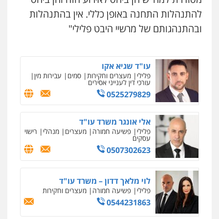
עו"ד אילן אלימלך
עו"ד תומר בנישתי
להתנהלות התחנה באופן כללי. אין בהתנהלות
פלילי
פשיעה חמורה
תעבורה
אסירים
פלילי
מעצרים וחקירות
צווארון לבן
פשיעה
חמורה
ובהתנהגותם של מרשיי היבט פלילי"
0522992110
0546657865
ניר קידר – צלם
עו"ד שאדי נאטור
צילום עורכי דין
שירותים מקצועיים לעורכי
עו"ד שגיא אקו
דין
פלילי
פשיעה חמורה
מעצרים וחקירות
פלילי
מעצרים וחקירות
סמים
עבירות מין
0504578527
עורכי דין לענייני אסירים
0509230800
0525279829
רונן הלל – מוניטין
גיל דביר – משרד עורכי דין
מחיקת כתבות מגוגל ודחיקת אזכורים
אלי אונגר משרד עו"ד
שליליים
שירותים מקצועיים לעורכי דין
פלילי
פשיעה כלכלית
צווארון לבן
פלילי
פשיעה חמורה
מעצרים
מנהלי
רישוי
0522508109
עסקים
0506217771
0507302623
אחסון אתרים
סלימאן אבו שעירה – משרד עורכי דין
מהירות
הגנה
גיבוי
תמיכה
שירותים
מקצועיים לעורכי דין
לוי מלאך דדון – משרד עו"ד
פלילי
בטחוני
צבאי
נזיקין
פלילי
פשיעה חמורה
מעצרים וחקירות
0547780927
0544231863