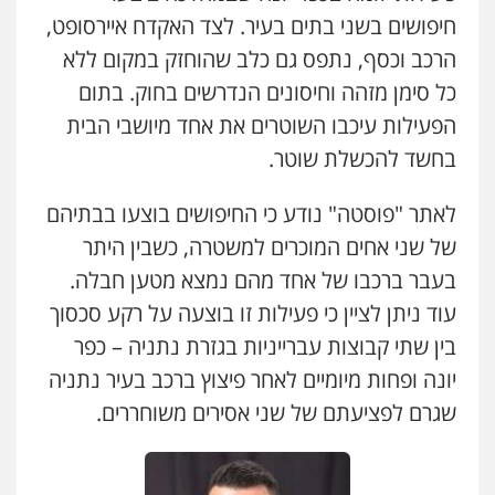
פלילי
מעצרים וחקירות
עורכי דין לענייני
עו"ד אייל אביטל
חיפושים בשני בתים בעיר. לצד האקדח איירסופט,
אסירים
פלילי
פשיעה חמורה
מעצרים וחקירות
0505216700
הרכב וכסף, נתפס גם כלב שהוחזק במקום ללא
0544712201
כל סימן מזהה וחיסונים הנדרשים בחוק. בתום
אייל בן שושן, עורך דין פלילי
הפעילות עיכבו השוטרים את אחד מיושבי הבית
פלילי
מעצרים וחקירות
פשיעה חמורה
עו"ד רונן בנדל
נוער
רישום פלילי
בחשד להכשלת שוטר.
משפט פלילי
פשיעה חמורה
פלילי
0522763105
0524282442
לאתר "פוסטה" נודע כי החיפושים בוצעו בבתיהם
של שני אחים המוכרים למשטרה, כשבין היתר
עו"ד שלומי שרון
כבריאן, מזר – משרד עורכי דין
פלילי
צבאי
מעצרים וחקירות
בעבר ברכבו של אחד מהם נמצא מטען חבלה.
פלילי
מעצרים וחקירות
0547342002
עוד ניתן לציין כי פעילות זו בוצעה על רקע סכסוך
0543986802
בין שתי קבוצות עברייניות בגזרת נתניה – כפר
עו"ד אלון קריטי
יונה ופחות מיומיים לאחר פיצוץ ברכב בעיר נתניה
מנשה, אלמוג – עורכי דין
פלילי
כלכלי
אלימות
סמים
מעצרים
פלילי
עבירות תנועה
צווארון לבן
תעבורה
שגרם לפציעתם של שני אסירים משוחררים.
עורכי דין לענייני אסירים
מעצרים וחקירות
0525544654
0546470989
עו"ד זוהר ארבל