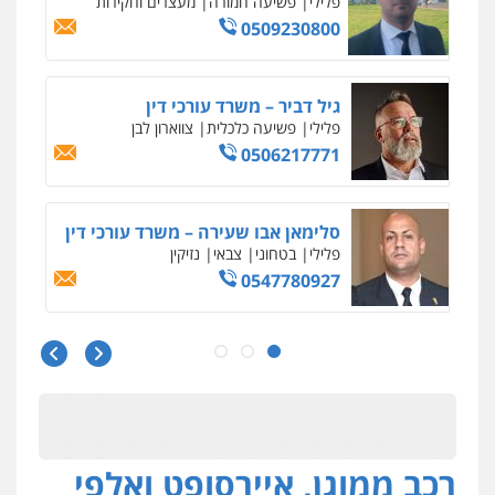
פלילי
פשיעה חמורה
מעצרים וחקירות
0509230800
גיל דביר – משרד עורכי דין
פלילי
פשיעה כלכלית
צווארון לבן
0506217771
סלימאן אבו שעירה – משרד עורכי דין
פלילי
בטחוני
צבאי
נזיקין
0547780927
עו"ד אסף גונן
פלילי
פשע חמור
תעבורה
צבא
מעצרים
וחקירות
0542255161
רכב ממוגן, איירסופט ואלפי
גל דהן – משרד עורך דין פלילי