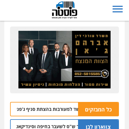
כל המבזקים
 רחובות נעצרו בחשד למעורבות בהצתת סניף ג'פניקה בגבעתיים
צווארון לבן
כתב אישום: יו"ר ש"ס לשעבר בחיפה וסינדיקאט ההלוואות של