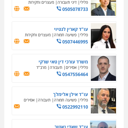
עו"ד אסף גונן
פלילי
פשע חמור
תעבורה
צבא
מעצרים
וחקירות
0542255161
גל דהן – משרד עורך דין פלילי
פלילי
פשיעה חמורה
סמים
מעצרים
וחקירות
0544723840
עו"ד ראוף נג'אר
פלילי
עורכי דין לענייני אסירים
מעצרים
סמים
רכוש
0548009246
דוד אפרים משרד עורכי דין
פלילי
צווארון לבן
מס הכנסה
מע"מ
0506209859