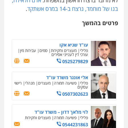
לא מדובר ברצח הראשון במשפחה:
אדם חלאילה,
פלילי
מעצרים וחקירות
עורכי דין לענייני
אסירים
בנו של מוחמד, נרצח ב-14 במרס אשתקד
.
0505216700
עו"ד תומר בנישתי
פלילי
מעצרים וחקירות
צווארון לבן
פשיעה
חמורה
פרטים בהמשך
אייל בן שושן, עורך דין פלילי
0546657865
פלילי
מעצרים וחקירות
פשיעה חמורה
נוער
רישום פלילי
0522763105
עו"ד שגיא אקו
פלילי
מעצרים וחקירות
סמים
עבירות מין
עורכי דין לענייני אסירים
0525279829
עו"ד שלומי שרון
פלילי
צבאי
מעצרים וחקירות
0547342002
אלי אונגר משרד עו"ד
פלילי
פשיעה חמורה
מעצרים
מנהלי
רישוי
עסקים
0507302623
עו"ד אלון קריטי
פלילי
כלכלי
אלימות
סמים
מעצרים
0525544654
לוי מלאך דדון – משרד עו"ד
פלילי
פשיעה חמורה
מעצרים וחקירות
0544231863
עו"ד דפנה לביא