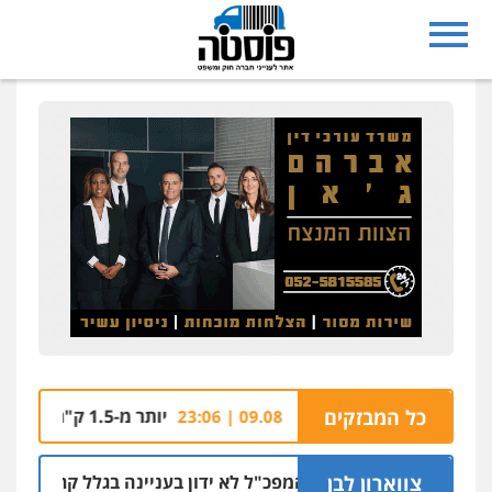
ין מגורים בחולון
כל המבזקים
יותר מ-1.5 ק"ג קריסטל אותר בתוך רכב בצומת בית קמה
09.08 | 23:06
צווארון לבן
ב שושן דורשת שהמפכ"ל לא ידון בעניינה בגלל קרבתו לתנ"צ אבו