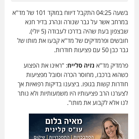
0538788878
בשעה 04:25 התקבל דיווח במוקד 101 של מד"א
עו"ד אסף דוק
במרחב אשר על גבר שנורה ונהרג בדיר חנא
פלילי
עבירות מין
סמים והימורים
פשיעה
שבצפון בעת שהיה בדרכו לעבודה (5 יולי).
חמורה
חקירות ומעצרים
צווארון לבן והונאה
0526885006
חובשים ופרמדיקים של מד"א קבעו את מותו של
גבר כבן 50 עם פציעות חודרות.
עו"ד שלי גורביץ – לוי
משפט פלילי
פשיעה חמורה
מעצרים
פרמדיק מד"א
נזיה סלייח
: "ראינו את הפצוע
וחקירות
צבאי
תעבורה
0544218336
כשהוא ברכבו, מחוסר הכרה וסובל מפציעות
חודרות קשות בגופו. ביצענו בדיקות רפואיות אך
לצערנו הרב פציעותיו היו משמעותיות ולא נותר
משרד עורכי דין חן ברוך
פלילי
דיני תעבורה
מעצרים וחקירות
לנו אלא לקבוע את מותו".
0505078733
עו"ד קארין לגטיוי
פלילי
פשיעה חמורה
מעצרים וחקירות