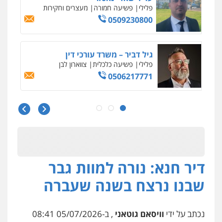
עדי כרמלי – חברת עו"ד
פלילי
כלכלי
עורכי דין לענייני אסירים
0525060666
גיא זהבי משרד עורכי דין
פלילי
משפחה
503456449
עו"ד איהאב ג'לג'ולי
פלילי
מעצרים וחקירות
עורכי דין לענייני
אסירים
דיר חנא: נורה למוות גבר
0505216700
שבנו נרצח בשנה שעברה
אייל בן שושן, עורך דין פלילי
פלילי
מעצרים וחקירות
פשיעה חמורה
נוער
רישום פלילי
נכתב על ידי
וויסאם גוטאני
, ב-05/07/2026 08:41