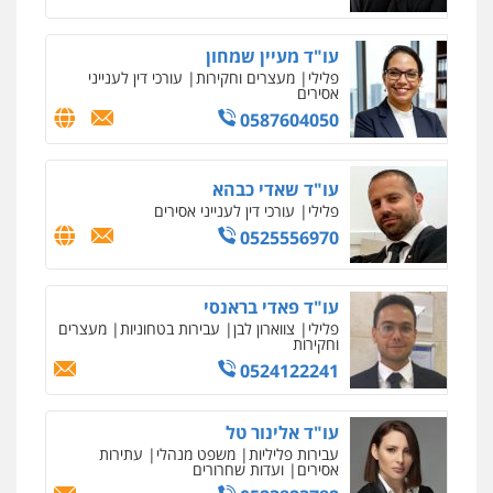
משפחה
גישור
0507206063
עו"ד מעיין שמחון
פלילי
מעצרים וחקירות
עורכי דין לענייני
אסירים
עו"ד זוהר ארבל
0587604050
פלילי
פשיעה חמורה
מעצרים וחקירות
קטינים
0538788878
עו"ד שאדי כבהא
פלילי
עורכי דין לענייני אסירים
0525556970
עו"ד אסף דוק
פלילי
עבירות מין
סמים והימורים
פשיעה
חמורה
חקירות ומעצרים
צווארון לבן והונאה
0526885006
עו"ד פאדי בראנסי
פלילי
צווארון לבן
עבירות בטחוניות
מעצרים
וחקירות
0524122241
עו"ד אלינור טל
עבירות פליליות
משפט מנהלי
עתירות
אסירים
ועדות שחרורים