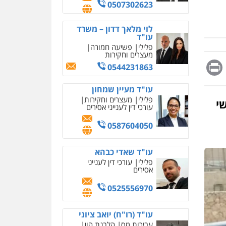
מחיקת כתבות מגוגל
0507302623
ודחיקת אזכורים שליליים
שירותים מקצועיים לעורכי
דין
לוי מלאך דדון – משרד
עו"ד
0522508109
פלילי
פשיעה חמורה
מעצרים וחקירות
Messag
Print
Fa
E
אחסון אתרים
0544231863
מהירות
הגנה
גיבוי
תמיכה
שירותים מקצועיים
עו"ד מעיין שמחון
לעורכי דין
פלילי
מעצרים וחקירות
ת שמש 40 חודשי
עורכי דין לענייני אסירים
מרכז התחלה חדשה
0587604050
אסירים
עבירות מין
שירותים מקצועיים לעורכי
דין
עו"ד שאדי כבהא
פלילי
עורכי דין לענייני
0544500346
אסירים
מאיה בלום, עו"ס,
0525556970
טיפול ושיקום
טיפול בהתמכרויות
שירותים מקצועיים לעורכי
איומים כתובים
עו"ד (רו"ח) יואב ציוני
דין
תושב סכנין חשוד ששלח הודעות
עבירות מס
הלבנת הון