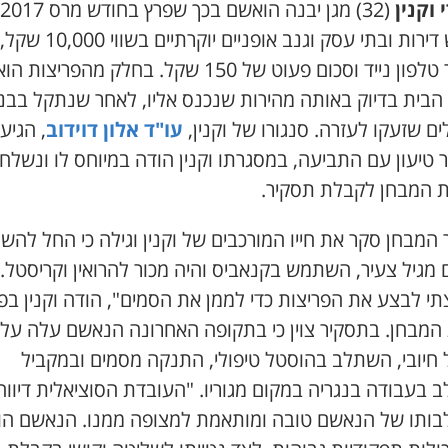
 וקנין
(32) מגן יבנה הואשם בכך שפרץ בחודש מרס 2017
לחמש דירות ובתי עסק וגנב אופניים יוקרתיים בשווי 10,000 שקל,
מכשיר טלפון נייד וסכום פעוט של 150 שקל. בחלק מהפריצו
 הבית בדיוק באותה מהירות שנכנס אליו, לאחר שנתקל בבני
ם שזעקו לעזרה. סנגורו של וקנין,
עו"ד אלון דוידוב
, הגיע
טיעון עם התביעה, במסגרתו וקנין הודה במיוחס לו ונשלח
ת המבחן לקבלת תסקיר.
המבחן סקר את חייו המורכבים של וקנין וגילה כי החל לה
מגיל צעיר, השתמש בקנאביס והיה מכור להרואין וקריסטל.
י לבצע את הפריצות כדי לממן את הסמים", הודה וקנין בפנ
 המבחן. בתסקיר צוין כי בתקופה האחרונה הנאשם עלה על
 חיובי, השתלב בהוסטל טיפולי, התנקה מסמים ובמקביל
בעבודה בנגריה במקום מגוריו. "העובדת הסוציאלית דיווח
ותו של הנאשם טובה ומותאמת למצופה ממנו. הנאשם הו