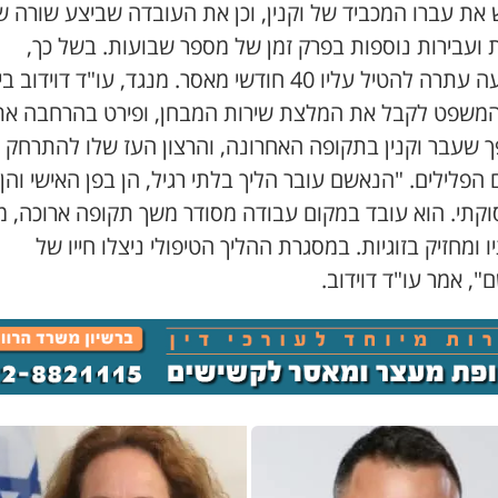
 את עברו המכביד של וקנין, וכן את העובדה שביצע שורה ש
 ועבירות נוספות בפרק זמן של מספר שבועות. בשל כך,
התביעה עתרה להטיל עליו 40 חודשי מאסר. מנגד, עו"ד דוידוב
משפט לקבל את המלצת שירות המבחן, ופירט בהרחבה את
 שעבר וקנין בתקופה האחרונה, והרצון העז שלו להתרחק
הפלילים. "הנאשם עובר הליך בלתי רגיל, הן בפן האישי והן 
קתי. הוא עובד במקום עבודה מסודר משך תקופה ארוכה, מ
ו ומחזיק בזוגיות. במסגרת ההליך הטיפולי ניצלו חייו של
, אמר עו"ד דוידוב.