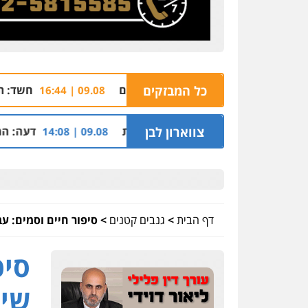
 קשר רומנטי עם נשים
כל המבזקים
חשד: תושב ת"א הסליק מ
09.08 | 16:44
בנות מהחברה הערבית
צווארון לבן
דעה: המשטרה אינה עומד
09.08 | 14:08
דף הבית
>
גנבים קטנים
>
סיפור חיים וסמים: ע
סיפ
שיר