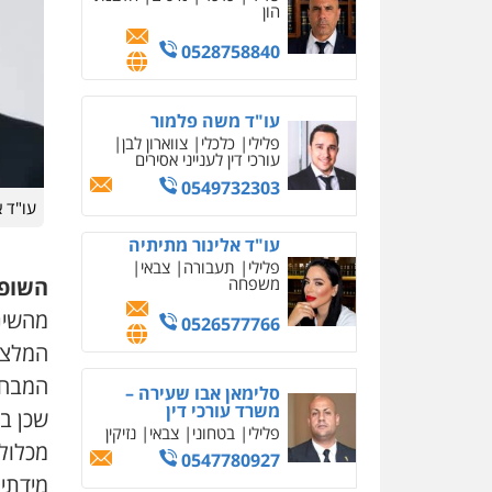
הון
0528758840
עו"ד משה פלמור
פלילי
כלכלי
צווארון לבן
עורכי דין לענייני אסירים
0549732303
עו"ד א
עו"ד אלינור מתיתיה
פלילי
תעבורה
צבאי
משפחה
השופ
מהשינו
0526577766
המלצת
המבחן
סלימאן אבו שעירה –
משרד עורכי דין
שכן ב
פלילי
בטחוני
צבאי
נזיקין
מכלול 
0547780927
מידתי