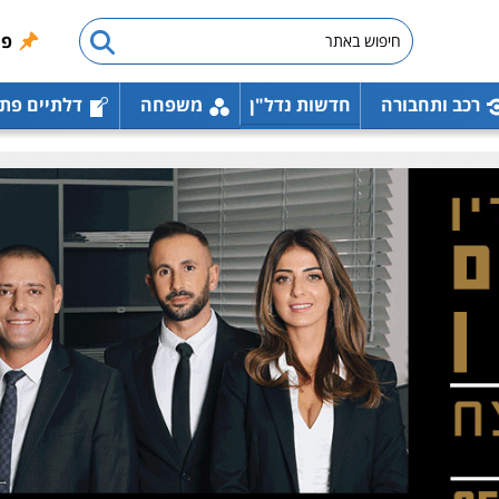
פו
רכב ותחבורה
חדשות נדל"ן
משפחה
דלתיים פת