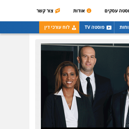
0507003001
סטה עסקים
אודות
צור קשר
מנשה, אלמוג – עורכי דין
וחות
פוסטה TV
לוח עורכי דין
פלילי
עבירות תנועה
צווארון לבן
תעבורה
עורכי
דין לענייני אסירים
מעצרים
וחקירות
0546470989
עו"ד אבי כהן
פלילי
פשיעה חמורה
קטינים
אלימות
סמים
עבירות מין
0523647066
ויקי שמואל – משרד עו"ד
פלילי
משפט פלילי
0528959600