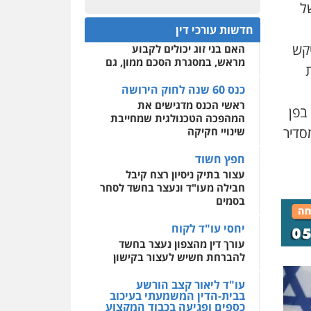
עו"ד דרוויש נאשף
ל
כנס 60 שנה לחוק הירושה:
פלילי
פשיעה חמורה
זכויות
המתח שבין חוק יחסי ממון
0522508109
חדשות עורכי דין
אדם
לבין חוק הירושה
0527448141
 ביקש
האם בני זוג יכולים לקבוע
אחסון אתרים
מראש, במסגרת הסכם ממון, גם
מהירות
הגנה
גיבוי
תמיכה
שירותים מקצועיים
חליל ביאדי – משרד
לעורכי דין
כנס 60 שנה לחוק הירושה
עורכי דין
ראשי הכנס מדגישים את
פלילי
דיני תעבורה
מעצרים
בפן
וחקירות
פשיעה חמורה
המהפכה הטכנולגית שמחייבת
אסירים
מרכז התחלה חדשה
סדיר
שינויי חקיקה
אסירים
עבירות מין
0509636895
שירותים מקצועיים לעורכי
חפץ חשוד
דין
עו"ד איהאב זבידאת
עצור בתיק ניסיון רצח קיבל
פלילי
פשיעה חמורה
ארגוני
חבילה מעו"ד ונעצר בחשד לסחר
0544500346
פשע
עבירות המתה
בסמים
עבירות מין
0509930581
יחסי עו"ד לקוח
עורך דין מהצפון נעצר בחשד
להברחת חשיש לעצור בקישון
עו"ד יפעת שוורץ סיל
פלילי
תעבורה
עו"ד ליאור קצב הורשע
בבית-הדין המשמעתי בעיכוב
0523379525
כספים ופגיעה בכבוד המקצוע