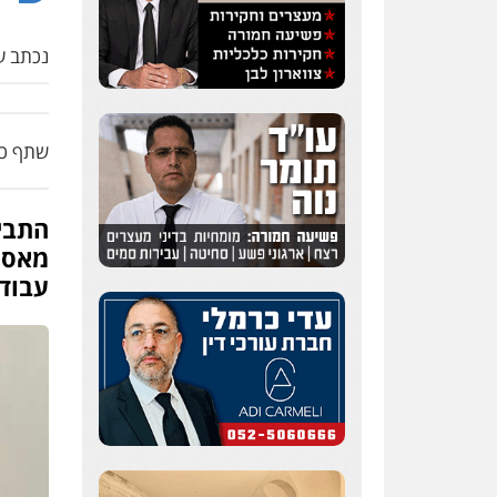
נכתב על
שתף כת
מאסר
עדי כרמלי – חברת עו"ד
פלילי
כלכלי
עורכי דין
עבוד
לענייני אסירים
0525060666
גיא זהבי משרד עורכי דין
פלילי
משפחה
503456449