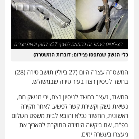
עו"ד אסף דוק
פלילי
עבירות מין
סמים והימורים
פשיעה
חמורה
חקירות ומעצרים
צווארון לבן והונאה
0526885006
הצילומים בעמוד זה בהתאם לסעיף 27א לחוק זכויות יוצרים
עו"ד שלי גורביץ – לוי
כלי הנשק שנתפסו (צילום: דוברות המשטרה)
משפט פלילי
פשיעה חמורה
מעצרים
וחקירות
צבאי
תעבורה
0544218336
המשטרה עצרה היום (27 ביולי) תושב טירה (28)
בחשד לניסיון רצח בעיר טירה שבמשולש.
משרד עורכי דין חן ברוך
פלילי
דיני תעבורה
מעצרים וחקירות
החשוד, נעצר בחשד לניסיון רצח, ירי מנשק חם,
0505078733
נשיאת נשק וקשירת קשר לפשע. לאחר חקירה
ראשונית, החשוד נכלא והובא לבית משפט השלום
בפ"ת, שם ביקשה היחידה החוקרת להאריך את
עו"ד קארין לגטיוי
פלילי
פשיעה חמורה
מעצרים וחקירות
מעצרו בעשרה ימים.
0507446995