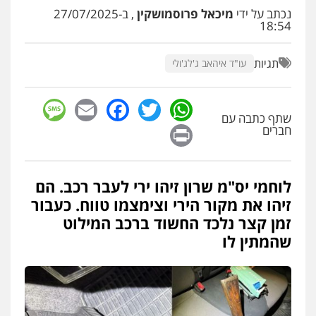
נכתב על ידי
מיכאל פרוסמושקין
, ב-27/07/2025
18:54
עו"ד שלומי שרון
פלילי
צבאי
מעצרים וחקירות
תגיות
עו"ד איהאב ג'לג'ולי
0547342002
sage
Facebook
Email
WhatsApp
Twitter
עו"ד אלון קריטי
שתף כתבה עם
Print
חברים
פלילי
כלכלי
אלימות
סמים
מעצרים
0525544654
לוחמי יס"מ שרון זיהו ירי לעבר רכב. הם
עו"ד דפנה לביא
זיהו את מקור הירי וצימצמו טווח. כעבור
משפחה
גישור
זמן קצר נלכד החשוד ברכב המילוט
0507206063
שהמתין לו
עו"ד זוהר ארבל
פלילי
פשיעה חמורה
מעצרים וחקירות
קטינים
0538788878