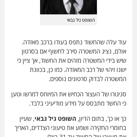
משפחה
גישור
0523647066
0507206063
השופט גיל גבאי
ויקי שמואל – משרד עו"ד
עו"ד זוהר ארבל
פלילי
משפט פלילי
פלילי
פשיעה חמורה
מעצרים וחקירות
0528959600
קטינים
עוד עלה שהחשוד נתפס בעודו ברכב מאזדה.
0538788878
אולם, נציג המשטרה סירב לחשוף אם בסרטון
קורל קרוז – עורך דין פלילי
שיש בידי המשטרה מזהים את החשוד, אך ציין כי
עו"ד אסף דוק
משפט פלילי
ישנו זיהוי של רכב המאזדה. כמו כן, בכוונת
פלילי
עבירות מין
סמים והימורים
פשיעה
0545437431
חמורה
חקירות ומעצרים
צווארון לבן והונאה
המשטרה לבדוק סרטונים נוספים.
0526885006
עו"ד עלי סעדי
סניגורו של העצור הכחיש את המיוחס למרשו וטען
פלילי
פשיעה חמורה
ליווי וייצוג בחקירות
ומעצרים
כי החשד מתבסס על מידע מודיעיני בלבד.
0508824984
כך או כך, בתום הדיון,
השופט גיל גבאי
, שעיין
עו"ד תומר בנישתי
בחומרי החקירה ושמע את טיעוני הצדדים, האריך
פלילי
מעצרים וחקירות
צווארון לבן
פשיעה
חמורה
את מעצרו של החשוד עד 31 ביולי.