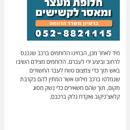
0506217771
סלימאן אבו שעירה – משרד עורכי דין
פלילי
בטחוני
צבאי
נזיקין
0547780927
מיד לאחר מכן, הבחינו הלוחמים ברכב שנכנס
עו"ד אסף גונן
פלילי
פשע חמור
תעבורה
צבא
מעצרים
לרחוב וביצע ירי לעברם. הלוחמים מצידם השיבו
וחקירות
באש תוך כדי צמצום טווח לעבר החשודים
0542255161
שנמלטו ברכב מילוט אשר המתין להם בקרבת
גל דהן – משרד עורך דין פלילי
מקום, תוך שהם משאירים כלי נשק מסוג
פלילי
פשיעה חמורה
סמים
מעצרים
קלאצ'ניקוב ואקדח גלוק ברכבם.
וחקירות
0544723840
עו"ד ראוף נג'אר
פלילי
עורכי דין לענייני אסירים
מעצרים
סמים
רכוש