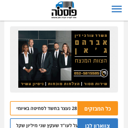
נצרת: בן 28 נעצר בחשד לסחיטה באיומים מטלפון שאינו שלו
כל המבזקים
צווארון לבן
מאסר בפועל לעו"ד שעקץ שני מיליון שקל על דירה השייכת