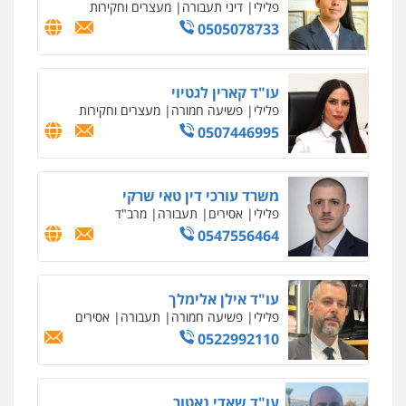
עו"ד אסף גונן
פלילי
פשע חמור
תעבורה
צבא
מעצרים
וחקירות
0542255161
גל דהן – משרד עורך דין פלילי
פלילי
פשיעה חמורה
סמים
מעצרים
וחקירות
0544723840
עו"ד ראוף נג'אר
פלילי
עורכי דין לענייני אסירים
מעצרים
סמים
רכוש
0548009246
דוד אפרים משרד עורכי דין
פלילי
צווארון לבן
מס הכנסה
מע"מ
0506209859