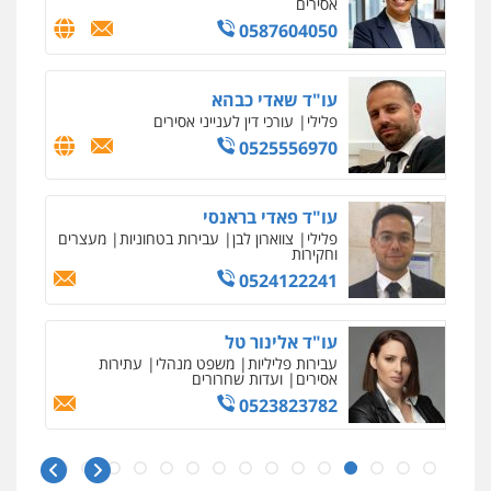
אסירים
0587604050
עו"ד שאדי כבהא
פלילי
עורכי דין לענייני אסירים
0525556970
עו"ד פאדי בראנסי
פלילי
צווארון לבן
עבירות בטחוניות
מעצרים
וחקירות
0524122241
עו"ד אלינור טל
עבירות פליליות
משפט מנהלי
עתירות
אסירים
ועדות שחרורים
0523823782
ניר קידר – צלם
צילום עורכי דין
שירותים מקצועיים לעורכי
דין
עו"ד אמיר כהן
0504578527