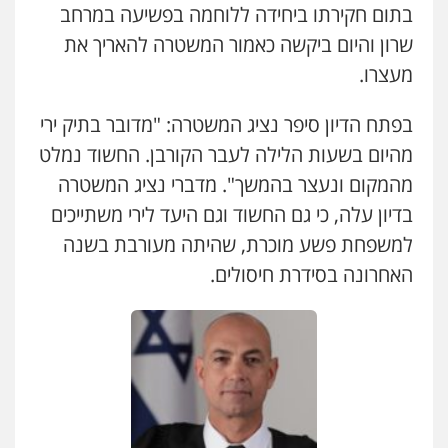
אסירים
בתום חקירתו ביחידה ללוחמה בפשיעה במרחב
0505216700
שרון והיום ביקשה כאמור המשטרה להאריך את
כבריאן, מזר – משרד עורכי דין
מעצרו.
אייל בן שושן, עורך דין פלילי
פלילי
מעצרים וחקירות
פלילי
מעצרים וחקירות
פשיעה חמורה
0543986802
נוער
רישום פלילי
בפתח הדיון סיפר נציג המשטרה: "מדובר בתיק ירי
0522763105
מהיום בשעות הלילה לעבר הקורבן. החשוד נמלט
עו"ד בועז קניג
מהמקום ונעצר בהמשך". מדברי נציג המשטרה
פלילי
משפחה
כלכלי
צבאי
עו"ד שלומי שרון
בדיון עלה, כי גם החשוד וגם היעד לירי משתייכים
0507003001
פלילי
צבאי
מעצרים וחקירות
למשפחת פשע מוכרת, שהיתה מעורבת בשנה
0547342002
האחרונה בסידרת חיסולים.
מנשה, אלמוג – עורכי דין
פלילי
עבירות תנועה
צווארון לבן
תעבורה
עו"ד אלון קריטי
עורכי דין לענייני אסירים
מעצרים וחקירות
פלילי
כלכלי
אלימות
סמים
מעצרים
0546470989
0525544654
עו"ד אבי כהן
פלילי
פשיעה חמורה
קטינים
אלימות
עו"ד דפנה לביא
סמים
עבירות מין