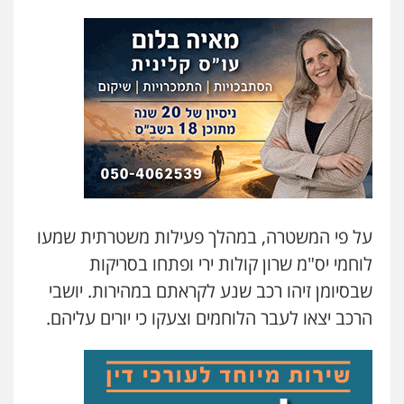
משרד עורכי דין טאי שרקי
פלילי
אסירים
תעבורה
מרב"ד
0547556464
עו"ד אילן אלימלך
פלילי
פשיעה חמורה
תעבורה
אסירים
0522992110
על פי המשטרה, במהלך פעילות משטרתית שמעו
לוחמי יס"מ שרון קולות ירי ופתחו בסריקות
עו"ד שאדי נאטור
פלילי
פשיעה חמורה
מעצרים וחקירות
שבסיומן זיהו רכב שנע לקראתם במהירות. יושבי
0509230800
הרכב יצאו לעבר הלוחמים וצעקו כי יורים עליהם.
גיל דביר – משרד עורכי דין
פלילי
פשיעה כלכלית
צווארון לבן