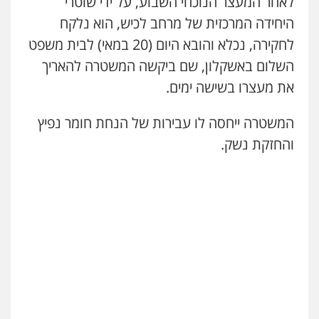
לאחר המעצר הנוכחי השבוע, על ידי שוטרי
היחידה המרכזית של מרחב לכיש, הוא נלקח
עו"ד אסף גונן
לחקירה, נכלא והובא היום (20 במאי) לבית משפט
פלילי
פשע חמור
תעבורה
צבא
מעצרים
וחקירות
השלום באשקלון, שם ביקשה המשטרה להאריך
0542255161
את מעצרו בשישה ימים.
גל דהן – משרד עורך דין פלילי
המשטרה ייחסה לו עבירות של הנחת חומר נפיץ
פלילי
פשיעה חמורה
סמים
מעצרים
וחקירות
והחזקת נשק.
0544723840
עו"ד ראוף נג'אר
פלילי
עורכי דין לענייני אסירים
מעצרים
סמים
רכוש
0548009246
עדי כרמלי – חברת עו"ד
פלילי
כלכלי
עורכי דין לענייני אסירים
0525060666