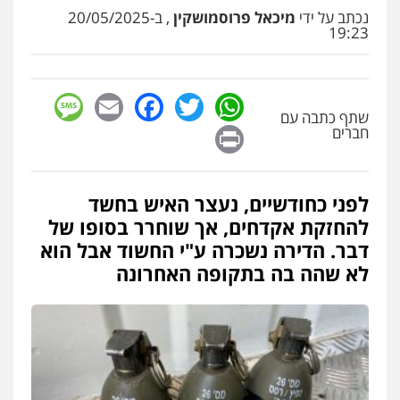
נכתב על ידי
מיכאל פרוסמושקין
, ב-20/05/2025
עו"ד זוהר ארבל
19:23
פלילי
פשיעה חמורה
מעצרים וחקירות
קטינים
0538788878
sage
Facebook
Email
WhatsApp
Twitter
שתף כתבה עם
עו"ד שלי גורביץ – לוי
Print
חברים
משפט פלילי
פשיעה חמורה
מעצרים
וחקירות
צבאי
תעבורה
0544218336
לפני כחודשיים, נעצר האיש בחשד
להחזקת אקדחים, אך שוחרר בסופו של
משרד עורכי דין חן ברוך
דבר. הדירה נשכרה ע"י החשוד אבל הוא
פלילי
דיני תעבורה
מעצרים וחקירות
לא שהה בה בתקופה האחרונה
0505078733
משרד עורכי דין טאי שרקי
פלילי
אסירים
תעבורה
מרב"ד
0547556464