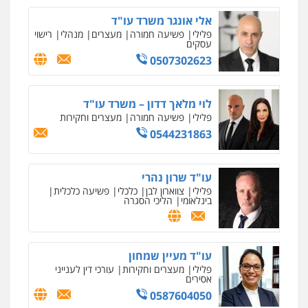
אלי אונגר משרד עו"ד
פלילי
פשיעה חמורה
מעצרים
מנהלי
רישוי
עסקים
0507302623
לוי מלאך דדון – משרד עו"ד
פלילי
פשיעה חמורה
מעצרים וחקירות
0544231863
עו"ד שרון נהרי
פלילי
צווארון לבן
כלכלי
פשיעה כלכלית
בינלאומי
הליכי הסגרה
עו"ד מעיין שמחון
פלילי
מעצרים וחקירות
עורכי דין לענייני
אסירים
0587604050