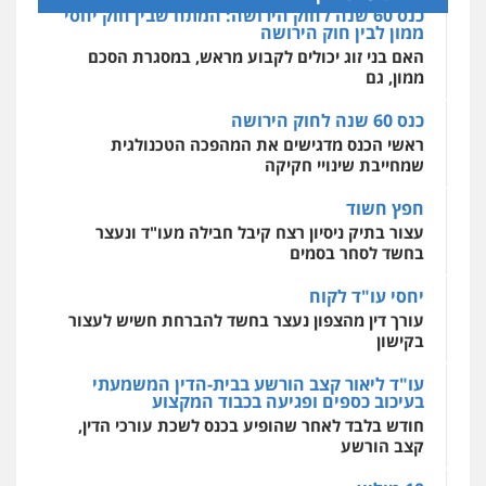
כנס 60 שנה לחוק הירושה
מרכז התחלה חדשה
ראשי הכנס מדגישים את המהפכה הטכנולגית
אסירים
עבירות מין
שירותים מקצועיים
לעורכי דין
שמחייבת שינויי חקיקה
חליל ביאדי – משרד עורכי דין
0544500346
פלילי
דיני תעבורה
מעצרים וחקירות
חפץ חשוד
פשיעה חמורה
אסירים
עצור בתיק ניסיון רצח קיבל חבילה מעו"ד ונעצר
0509636895
מאיה בלום, עו"ס, טיפול ושיקום
בחשד לסחר בסמים
טיפול בהתמכרויות
שירותים מקצועיים
לעורכי דין
עו"ד איהאב זבידאת
יחסי עו"ד לקוח
0504062539
פלילי
פשיעה חמורה
ארגוני פשע
עבירות
עורך דין מהצפון נעצר בחשד להברחת חשיש לעצור
המתה
עבירות מין
בקישון
0509930581
עו"ד ד"ר אבי שקד
עו"ד ליאור קצב הורשע בבית-הדין המשמעתי
עבירות כלכליות
הלבנת הון
חילוטים
בעיכוב כספים ופגיעה בכבוד המקצוע
עבירות פליליות
חודש בלבד לאחר שהופיע בכנס לשכת עורכי הדין,
עו"ד יפעת שוורץ סיל
0544385337
קצב הורשע
פלילי
תעבורה
0523379525
10 מיליון
איתי חקירות – שירותים לעורכי דין
עורך-דין חשוד בהעלמת הכנסות והתחמקות ממס
חקירות פרטיות
חקירות כלכליות
חקירות
אישות
איתורים
רכישה
עו"ד אליה חן ברק
0537865001
פלילי
פשיעה חמורה
ליווי וייצוג בחקירות
קטינים בסביבה מנוכרת
ומעצרים
אסירים
נוער