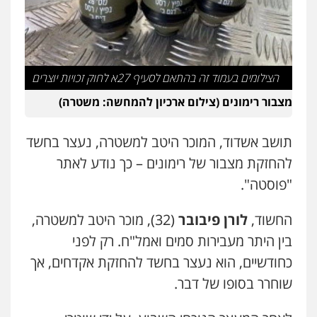
עו"ד אילן אלימלך
פלילי
פשיעה חמורה
תעבורה
אסירים
0522992110
הצילומים בעמוד זה בהתאם לסעיף 27א לחוק זכויות יוצרים
מצבור רימונים (צילום ארכיון להמחשה: משטרה)
עו"ד שאדי נאטור
פלילי
פשיעה חמורה
מעצרים וחקירות
0509230800
תושב אשדוד, המוכר היטב למשטרה, נעצר בחשד
להחזקת מצבור של רימונים – כך נודע לאתר
"פוסטה".
גיל דביר – משרד עורכי דין
פלילי
פשיעה כלכלית
צווארון לבן
החשוד,
לורן פיבובר
(32), מוכר היטב למשטרה,
0506217771
בין היתר מעבירות סמים ואמל"ח. רק לפני
כחודשיים, הוא נעצר בחשד להחזקת אקדחים, אך
סלימאן אבו שעירה – משרד עורכי דין
שוחרר בסופו של דבר.
פלילי
בטחוני
צבאי
נזיקין
0547780927