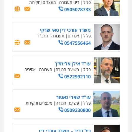
גל דהן – משרד עורך דין פלילי
פלילי
פשיעה חמורה
סמים
מעצרים
וחקירות
0544723840
עו"ד ראוף נג'אר
פלילי
עורכי דין לענייני אסירים
מעצרים
סמים
רכוש
0548009246
עדי כרמלי – חברת עו"ד
פלילי
כלכלי
עורכי דין לענייני אסירים
0525060666
גיא זהבי משרד עורכי דין
פלילי
משפחה
503456449