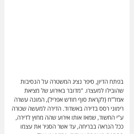
גיא זהבי משרד עורכי דין
פלילי
משפחה
503456449
שני אלגרבלי – משרד עורכי דין
פלילי
עורכי דין לענייני אסירים
תעבורה
עו"ד איהאב ג'לג'ולי
0507120031
פלילי
מעצרים וחקירות
עורכי דין לענייני
אסירים
0505216700
עו"ד אייל אביטל
פלילי
פשיעה חמורה
מעצרים וחקירות
בפתח הדיון, סיפר נציג המשטרה על הנסיבות
אייל בן שושן, עורך דין פלילי
0544712201
פלילי
מעצרים וחקירות
פשיעה חמורה
שהובילו למעצרו. "מדובר באירוע של מציאת
נוער
רישום פלילי
אמל"ח (לקראת סוף חודש אפריל), המונה עשרה
0522763105
עו"ד רונן בנדל
רימוני רסס בדירה באשדוד. הדירה למעשה שכורה
משפט פלילי
פשיעה חמורה
פלילי
ע"י החשוד, שמאז אותו אירוע שהה מחוץ לדירה,
עו"ד שלומי שרון
0524282442
פלילי
צבאי
מעצרים וחקירות
ככל הנראה בבריחה, עד אשר הסגיר את עצמו
0547342002