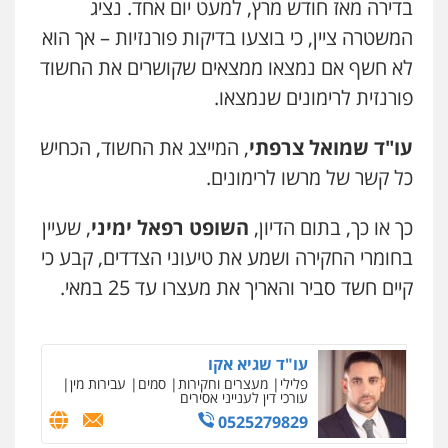
בדירה מאז חודש מרץ, למעט יום אחד. נציג
קורל קרוז – עורך דין פלילי
המשטרה ציין, כי בוצעו בדיקות פורנזיות – אך הוא
משפט פלילי
לא חשף אם נמצאו ממצאים שקושרים את החשוד
0545437431
פורנזית לרימונים שנמצאו.
עו"ד עלי סעדי
עו"ד שמואל צרפתי
, המייצג את החשוד, הכחיש
פלילי
פשיעה חמורה
ליווי וייצוג בחקירות
ומעצרים
כל קשר של מרשו לרימונים.
0508824984
כך או כך, בתום הדיון,
השופט רפאל ימיני
, שעיין
עו"ד תומר בנישתי
בחומרי החקירה ושמע את טיעוני הצדדים, קבע כי
פלילי
מעצרים וחקירות
צווארון לבן
פשיעה
חמורה
קיים חשד סביר והאריך את מעצרו עד 25 במאי.
0546657865
עו"ד שגיא אקו
פלילי
מעצרים וחקירות
סמים
עבירות מין
עורכי דין לענייני אסירים
0525279829