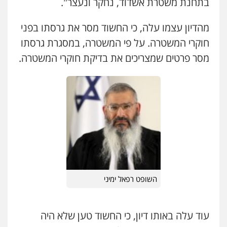
בתחנת משטרת אשדוד, נחקר ונעצר".
כבריאן, מזר – משרד עורכי דין
פלילי
מעצרים וחקירות
מהדיון עצמו עלה, כי החשוד מסר את גרסתו בפני
עו"ד אלון קריטי
0543986802
חוקרי המשטרה. על פי המשטרה, במסגרת גרסתו
פלילי
כלכלי
אלימות
סמים
מעצרים
0525544654
מסר פרטים שמצריכים את בדיקת חוקרי המשטרה.
מנשה, אלמוג – עורכי דין
פלילי
עבירות תנועה
צווארון לבן
תעבורה
עורכי דין לענייני אסירים
מעצרים וחקירות
עו"ד זוהר ארבל
0546470989
פלילי
פשיעה חמורה
מעצרים וחקירות
קטינים
0538788878
עו"ד אבי כהן
פלילי
פשיעה חמורה
קטינים
אלימות
סמים
עבירות מין
0523647066
השופט רפאל ימיני
ויקי שמואל – משרד עו"ד
פלילי
משפט פלילי
0528959600
עוד עלה באותו דיון, כי החשוד טען שלא היה