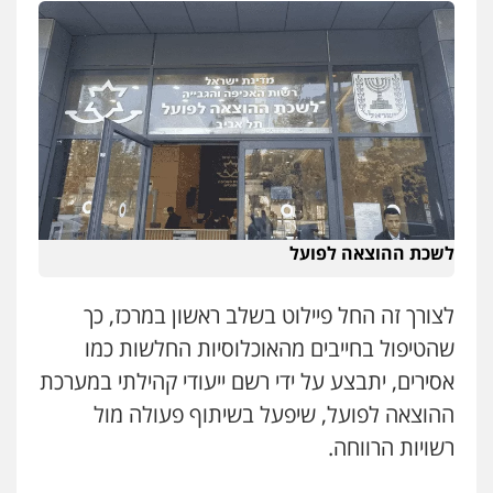
אברהם שהבזי – משרד עורכי דין
מיסים
כלכלי
פלילי
פשיעה כלכלית
הלבנת
הון
0504456555
משרד עורכי דין פארס פלאח
פלילי
צבאי
צווארון לבן והונאה
ביטוח לאומי
0549911449
לשכת ההוצאה לפועל
עו"ד יאיר בן סימון
פלילי
תעבורה
אזרחי
נזיקין
ביטוח
0505719060
לצורך זה החל פיילוט בשלב ראשון במרכז, כך
שהטיפול בחייבים מהאוכלוסיות החלשות כמו
אסירים, יתבצע על ידי רשם ייעודי קהילתי במערכת
עו"ד אור בן שאנן
פלילי
מעצרים וחקירות
ההוצאה לפועל, שיפעל בשיתוף פעולה מול
0549199449
רשויות הרווחה.