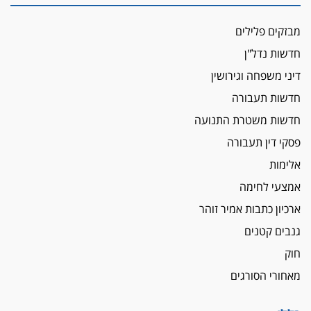
הכנסת אישרה
הגבלת שכר טרחה בייצוג נכי צה"ל ונפגעי פעולות
מבזקים פלילים
איבה
חדשות נדל"ן
איתות מירושלים
דיני משפחה וגירושין
יו"ר המחוז צ'צ'קס מכנס ישיבה להדחת
ממלא-מקומו, ועמית בכר שותק
חדשות תעבורה
מחאת הפרקליטים והסנגורים
חדשות משטרת התנועה
יצאו לשעה מבית המשפט ועמדו בחוץ לאות הזדהות
פסקי דין תעבורה
עם השופטים
אלימות
הביקורת חוגגת
אמצעי לחימה
מבקר לשכת עורכי הדין בתביעה נגד "איכות
השלטון" בעידן עמית בכר
ארכיון כתבות אמיר זוהר
נכנס לאינדקס
גנבים קטנים
עו"ד חגי בנימין חצה את הקווים, מפרקליטות ת"א
חוק
למשרד פרטי חדש
מאחורי הסורגים
לפני נקיטת צעדים
עורך דין נעצר בחשד לסחיטת ראש המועצה יאנוח