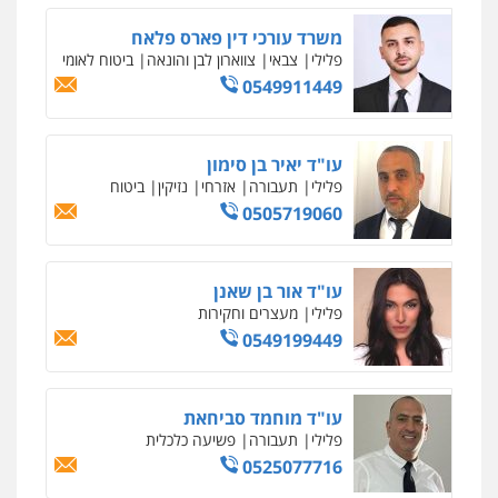
משרד עורכי דין פארס פלאח
פלילי
צבאי
צווארון לבן והונאה
ביטוח לאומי
0549911449
עו"ד יאיר בן סימון
פלילי
תעבורה
אזרחי
נזיקין
ביטוח
0505719060
עו"ד אור בן שאנן
פלילי
מעצרים וחקירות
0549199449
עו"ד מוחמד סביחאת
פלילי
תעבורה
פשיעה כלכלית
0525077716