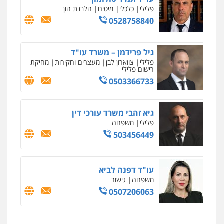
פלילי
כלכלי
מיסים
הלבנת הון
0528758840
גיל פרידמן – משרד עו"ד
פלילי
צווארון לבן
מעצרים וחקירות
מחיקת
רישום פלילי
0503366733
גיא זהבי משרד עורכי דין
פלילי
משפחה
503456449
עו"ד דפנה לביא
משפחה
גישור
0507206063