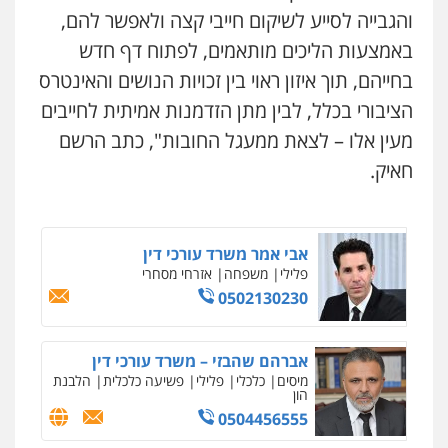
והגבייה לסייע לשיקום חייבי קצה ולאפשר להם,
עו"ד שאדי כבהא
פלילי
עורכי דין לענייני אסירים
באמצעות הליכים מותאמים, לפתוח דף חדש
0525556970
בחייהם, תוך איזון ראוי בין זכויות הנושים והאינטרס
הציבורי בכלל, לבין מתן הזדמנות אמיתית לחייבים
מצגר ושות', חברת עורכי דין
מעין אלו – לצאת ממעגל החובות", כתב הרשם
נדל"ן / עסקים
משפחה
תעבורה
כלכלי
הוצאה לפועל
חאיק.
0545402829
אבי אמר משרד עורכי דין
פלילי
משפחה
אזרחי מסחרי
0502130230
אברהם שהבזי – משרד עורכי דין
מיסים
כלכלי
פלילי
פשיעה כלכלית
הלבנת
הון
0504456555