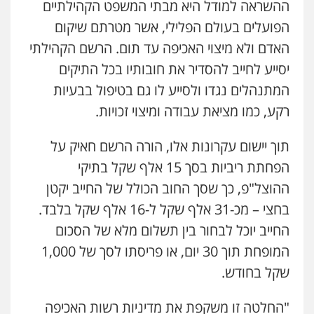
ההשראה למודל היא מבתי המשפט הקהילתיים
עו"ד מוחמד סביחאת
הפועלים בעולם הפלילי, אשר מטרתם שיקום
פלילי
תעבורה
פשיעה כלכלית
0525077716
האדם ולא מיצוי האכיפה עד תום. הרשם הקהילתי
יסייע לחייב להסדיר את חובותיו בכל התיקים
המתנהלים נגדו ולסייע לו גם בטיפול בבעיות
חנא בולוס – משרד עורכי דין
פלילי
פשיעה חמורה
צווארון לבן
נזיקין
רקע, כמו מציאת עבודה ומיצוי זכויות.
0546661544
תוך יישום עקרונות אלו, הורה הרשם חאיק על
הפחתת ריביות בסך 15 אלף שקל בתיקי
עו"ד פיני פישלר
ההוצל"פ, כך שסך החוב הכולל של החייב יקטן
פלילי
תעבורה
מח"ש
אזרחי
כלכלי
0505234000
בחצי – מכ-31 אלף שקל ל-16 אלף שקל בלבד.
החייב יוכל לבחור בין תשלום מלא של הסכום
עו"ד תומר בנישתי
המופחת תוך 30 יום, או פריסתו לסך של 1,000
פלילי
מעצרים וחקירות
צווארון לבן
פשיעה
שקל בחודש.
חמורה
0546657865
"החלטה זו משקפת את מדיניות רשות האכיפה