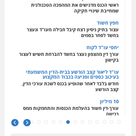
מאיה בלום, עו"ס, טיפול ושיקום
ראשי הכנס מדגישים את המהפכה הטכנולגית
טיפול בהתמכרויות
שירותים מקצועיים
שמחייבת שינויי חקיקה
לעורכי דין
עו"ד פיני פישלר
0504062539
חפץ חשוד
פלילי
תעבורה
מח"ש
אזרחי
כלכלי
עצור בתיק ניסיון רצח קיבל חבילה מעו"ד ונעצר
0505234000
בחשד לסחר בסמים
עו"ד ד"ר אבי שקד
עבירות כלכליות
הלבנת הון
חילוטים
יחסי עו"ד לקוח
עבירות פליליות
עורך דין מהצפון נעצר בחשד להברחת חשיש לעצור
0544385337
בקישון
עו"ד ליאור קצב הורשע בבית-הדין המשמעתי
איתי חקירות – שירותים לעורכי דין
בעיכוב כספים ופגיעה בכבוד המקצוע
חקירות פרטיות
חקירות כלכליות
חקירות
חודש בלבד לאחר שהופיע בכנס לשכת עורכי הדין,
אישות
איתורים
קצב הורשע
0537865001
10 מיליון
ניר קידר – צלם
עורך-דין חשוד בהעלמת הכנסות והתחמקות ממס
רכישה
צילום עורכי דין
שירותים מקצועיים לעורכי
דין
קטינים בסביבה מנוכרת
0504578527
"ניכור הורי מכת מדינה": איך מתמודדים עם