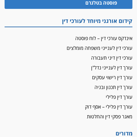
פוסטה בטלגרם
מאסר בפועל לעו"ד מהצפון שהגיש תביעות
פיקטיביות בשם פלסטינים
על המידתיות
קידום אורגני מיוחד לעורכי דין
ביה"ד המשמעתי ביטל השעיה לצמיתות של
עורכת-דין שהביעה שמחה ב-7 באוקטובר
אינדקס עורכי דין – לוח פוסטה
אשם
עורכי דין לענייני משפחה מומלצים
עו"ד הלל בבייב הורשע בהונאת עשרות לקוחות,
עורכי דין דיני תעבורה
ההסדר: 7-9 שנות מאסר
עורך דין לענייני נדל"ן
דין ומקרקעין
עורך דין ברמת השרון נחקר בחשד למרמה בעסקת
עורך דין רישוי עסקים
נדל"ן
עורך דין תכנון ובניה
"אני מכינה 5-6 ג'וינטים ביום"
עורך דין פלילי
תובעת משטרתית פוטרה בחשד לעישון סמים
עורך דין פלילי – אסף דוק
שנחשף בפעילות בלשים בטלגרם
מאגר פסקי דין והחלטות
לא בכל יום
עו"ד שרון נהרי חיתן את בנו הבכור דניאל
מדורים