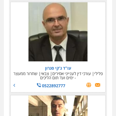
עו"ד ג'קי סגרון
עו"ד אמיר מסארווה
דורון, טיקוצקי ושות' – משרד עורכי דין
פלילי
כלכלי
תעבורה
פלילי
אזרחי מסחרי
עורכי דין לענייני אסירים
מעצרים וחקירות
צבאי
נדל"ן / עסקים
צווארון לבן
עורכי דין לענייני
שחרור ממעצר
אסירים
בינלאומי
- ימים ועד תום הליכים
0522892777
0549722872
048147500