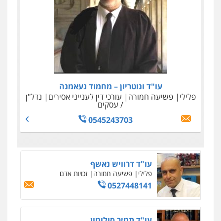
עו"ד ניר ישראל
עו"ד ונוטריון – מחמוד נעאמנה
פלילי
כלכלי
פשיעה חמורה
מיסים
הלבנת הון
עורכי דין לענייני אסירים
נדל"ן
/ עסקים
0506245512
0545243703
עו"ד דרוויש נאשף
פלילי
פשיעה חמורה
זכויות אדם
0527448141
עו"ד תמיר סולומון