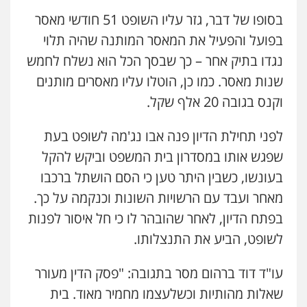
0504578527
בסופו של דבר, גזר עליו השופט 51 חודשי מאסר
בפועל והפעיל את המאסר המותנה שהיה תלוי
רונן הלל – מוניטין
נגדו בתיק אחר – כך שבסך הכל הוא נשלח לחמש
מחיקת כתבות מגוגל ודחיקת אזכורים
שליליים
שירותים מקצועיים לעורכי דין
שנות מאסר. כמו כן, הוטלו עליו מאסרים מותנים
0522508109
וקנס בגובה 20 אלף שקל.
אחסון אתרים
לפני תחילת הדיון פנה אבו נג'מה לשופט בעת
מהירות
הגנה
גיבוי
תמיכה
שירותים
מקצועיים לעורכי דין
שפגש אותו במסדרון בית המשפט וביקש להקל
בעונשו, כשבין היתר טען כי הסם הושתל ברכבו
מאחר ועבד עם הרשויות השונות וכנקמה על כך.
מרכז התחלה חדשה
בפתח הדיון, לאחר שהובהר לו כי חל איסור לפנות
אסירים
עבירות מין
שירותים מקצועיים
לעורכי דין
לשופט, הביע את התנצלותו.
0544500346
עו"ד דוד ברהום מסר בתגובה: "פסק הדין מעורר
מאיה בלום, עו"ס, טיפול ושיקום
שאלות מהותיות וכשלעצמו מחמיר מאוד. בית
טיפול בהתמכרויות
שירותים מקצועיים
לעורכי דין