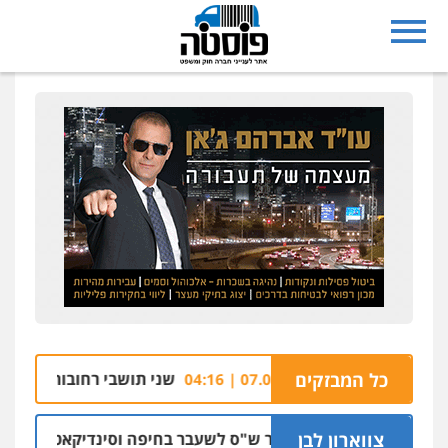
ו רזי בירושלים
כל המבזקים
שני תושבי רחובות נעצרו בחשד
07.08 | 04:16
צווארון לבן
כתב אישום: יו"ר ש"ס לשעבר בחיפה וסינדיקאט ההלוואות ש