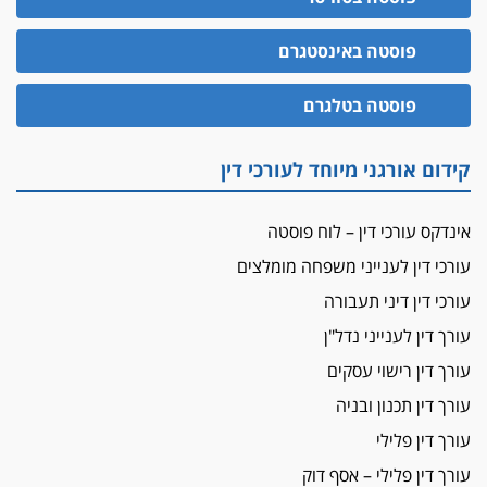
האופנוע חזר הביתה
פוסטה באינסטגרם
עו"ד גיל פרידמן והרפתקאות אופנוע השטח שלו
הזכות לטנף
פוסטה בטלגרם
זוכה עורך-דין שהשווה את ברק לסינוואר ואת
"הבמות של קפלן" לחמאס
קידום אורגני מיוחד לעורכי דין
מאסר לעורך הדין
מאסר בפועל לעו"ד מהצפון שהגיש תביעות
אינדקס עורכי דין – לוח פוסטה
פיקטיביות בשם פלסטינים
עורכי דין לענייני משפחה מומלצים
על המידתיות
ביה"ד המשמעתי ביטל השעיה לצמיתות של
עורכי דין דיני תעבורה
עורכת-דין שהביעה שמחה ב-7 באוקטובר
עורך דין לענייני נדל"ן
אשם
עורך דין רישוי עסקים
עו"ד הלל בבייב הורשע בהונאת עשרות לקוחות,
עורך דין תכנון ובניה
ההסדר: 7-9 שנות מאסר
עורך דין פלילי
דין ומקרקעין
עורך דין פלילי – אסף דוק
עורך דין ברמת השרון נחקר בחשד למרמה בעסקת