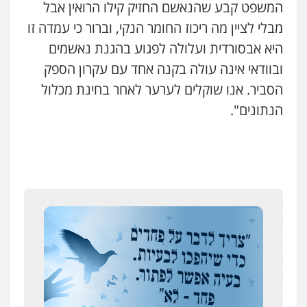
המשפט קבע שהנאשם החזיק קילו הרואין אבל
0504062539
מבלי לציין מה ריכוז החומר הנקי, וברור כי עמדה זו
היא אבסורדית ועלולה לפגוע בהגנת נאשמים
עו"ד ד"ר אבי שקד
ובוודאי אינה עולה בקנה אחד עם עקרון הספק
עבירות כלכליות
הלבנת הון
חילוטים
עבירות פליליות
הסביר. אנו שוקלים לערער לאחר בחינת מכלול
0544385337
הנתונים".
איתי חקירות – שירותים לעורכי דין
חקירות פרטיות
חקירות כלכליות
חקירות
אישות
איתורים
0537865001
איומים כתובים
תושב סכנין חשוד ששלח הודעות מאיימות לעורך דין
ניר קידר – צלם
מקומי
צילום עורכי דין
שירותים מקצועיים לעורכי
דין
אבי שקד מונה
0504578527
כחבר ועדת איסור הלבנת הון בלשכת עורכי הדין
רונן הלל – מוניטין
194 עורכי הדין החדשים
מחיקת כתבות מגוגל ודחיקת אזכורים
אחרי המלחמה: הוסמכו בירושלים עורכות ועורכי