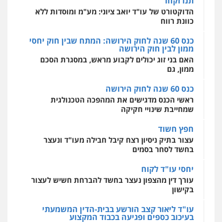
תנו וקחו
מהירות
הגנה
גיבוי
תמיכה
שירותים
מקצועיים לעורכי דין
הדוקטורט של עו"ד יואב ציוני: מע"מ ומוסדות ללא
כוונת רווח
כנס 60 שנה לחוק הירושה: המתח שבין חוק יחסי
ממון לבין חוק הירושה
מרכז התחלה חדשה
האם בני זוג יכולים לקבוע מראש, במסגרת הסכם
אסירים
עבירות מין
שירותים מקצועיים
לעורכי דין
ממון, גם
0544500346
כנס 60 שנה לחוק הירושה
ראשי הכנס מדגישים את המהפכה הטכנולגית
שמחייבת שינויי חקיקה
חפץ חשוד
עצור בתיק ניסיון רצח קיבל חבילה מעו"ד ונעצר
בחשד לסחר בסמים
יחסי עו"ד לקוח
עורך דין מהצפון נעצר בחשד להברחת חשיש לעצור
בקישון
עו"ד ליאור קצב הורשע בבית-הדין המשמעתי
בעיכוב כספים ופגיעה בכבוד המקצוע