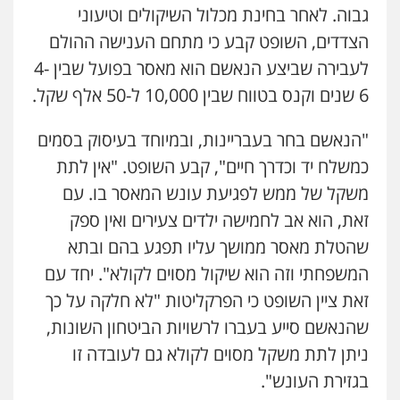
גבוה. לאחר בחינת מכלול השיקולים וטיעוני
הצדדים, השופט קבע כי מתחם הענישה ההולם
לעבירה שביצע הנאשם הוא מאסר בפועל שבין 4-
6 שנים וקנס בטווח שבין 10,000 ל-50 אלף שקל.
"הנאשם בחר בעבריינות, ובמיוחד בעיסוק בסמים
כמשלח יד וכדרך חיים", קבע השופט. "אין לתת
משקל של ממש לפגיעת עונש המאסר בו. עם
זאת, הוא אב לחמישה ילדים צעירים ואין ספק
שהטלת מאסר ממושך עליו תפגע בהם ובתא
המשפחתי וזה הוא שיקול מסוים לקולא". יחד עם
זאת ציין השופט כי הפרקליטות "לא חלקה על כך
שהנאשם סייע בעברו לרשויות הביטחון השונות,
ניתן לתת משקל מסוים לקולא גם לעובדה זו
ניר קידר – צלם
בגזירת העונש".
צילום עורכי דין
שירותים מקצועיים לעורכי
דין