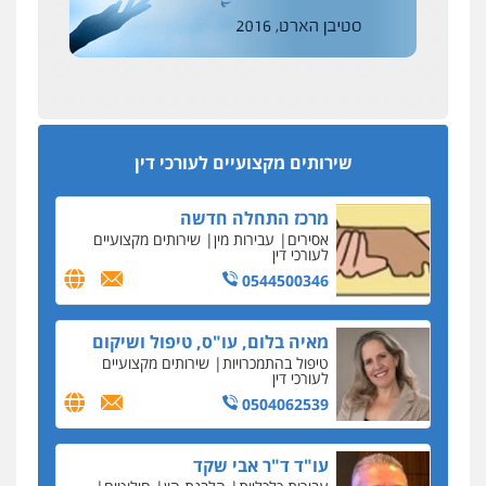
שליליים
שירותים מקצועיים לעורכי דין
הדין החדשים
0522508109
עסקה חמה
מפקח במס הכנסה ועורך-דין חשודים בהצהרה כוזבת
אחסון אתרים
על עסקת נדל"ן בצפון
מהירות
הגנה
גיבוי
תמיכה
שירותים
מקצועיים לעורכי דין
סקס בכל מחיר
שירותים מקצועיים לעורכי דין
כתב האישום נגד עו"ד עידן דביר: האונס והמחירון
לאקטים מיניים
מרכז התחלה חדשה
כתב אישום: יו"ר ש"ס לשעבר בחיפה וסינדיקאט
אסירים
עבירות מין
שירותים מקצועיים
ההלוואות של משפחת הרינג
לעורכי דין
הפרקליטות: הרב נתנאל חייק ואביו הרב אריה חייק
0544500346
שמשו אנשי
החשוד ברצח עו"ד ארבל פלדמן טען לרקע נפשי
מאיה בלום, עו"ס, טיפול ושיקום
ושתק בחקירתו
טיפול בהתמכרויות
שירותים מקצועיים
לעורכי דין
בבית המשפט התברר כי לחשוד, אחמד אלרג'וב
מרמלה, לא נערכה
0504062539
יחסי עו"ד לקוח
עו"ד ד"ר אבי שקד
עורכת דין נעצרה בחשד להעברת סם לנאשם בכלא