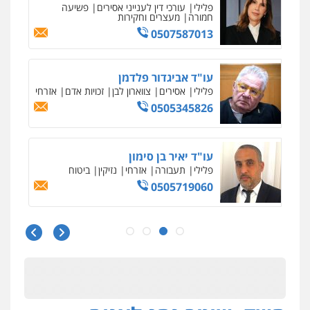
עו"ד משה פלמור
פלילי
כלכלי
צווארון לבן
עורכי דין לענייני
אסירים
0549732303
סלימאן אבו שעירה – משרד עורכי דין
פלילי
בטחוני
צבאי
נזיקין
0547780927
עו"ד אסף גונן
פלילי
פשע חמור
תעבורה
צבא
מעצרים
וחקירות
0542255161
גל דהן – משרד עורך דין פלילי
פלילי
פשיעה חמורה
סמים
מעצרים
וחקירות
0544723840