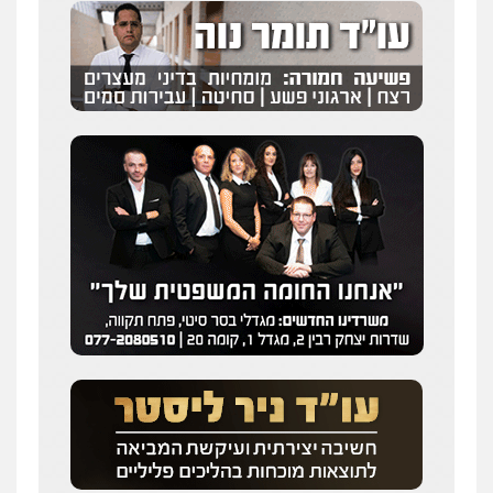
שחר לדובסקי, עו"ד
פלילי
מעצרים וחקירות
עבירות המתה
עורכי
דין לענייני אסירים
0507913332
עו"ד איהאב ג'לג'ולי
פלילי
מעצרים וחקירות
עורכי דין לענייני
אסירים
0505216700