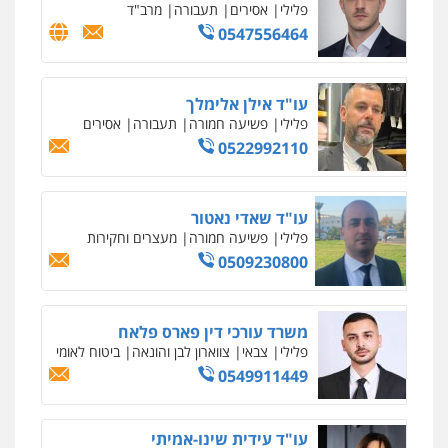
עו"ד עידית שינו-אמיתי
פלילי
עורכי דין לענייני אסירים
פשיעה
חמורה
מעצרים וחקירות
0507587013
עו"ד אביגדור פלדמן
פלילי
אסירים
צווארון לבן
זכויות אדם
אזרחי
0505345826
עו"ד יאיר בן סימון
פלילי
תעבורה
אזרחי
נזיקין
ביטוח
0505719060
עו"ד נס בן נתן
פלילי
כלכלי
פשיעה חמורה
נוער
0505555110