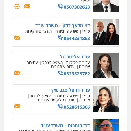
0505078733
0507302623
רונן הלל – מוניטין
מחיקת כתבות מגוגל ודחיקת אזכורים
שליליים
שירותים מקצועיים לעורכי דין
עו"ד קארין לגטיוי
לוי מלאך דדון – משרד עו"ד
פלילי
פשיעה חמורה
מעצרים וחקירות
0522508109
פלילי
פשיעה חמורה
מעצרים וחקירות
0507446995
0544231863
אחסון אתרים
מהירות
הגנה
גיבוי
תמיכה
שירותים
מקצועיים לעורכי דין
עו"ד ירון גיגי
עו"ד אלינור טל
פלילי
צווארון לבן
מעצרים
הליכי הסגרה
עבירות פליליות
משפט מנהלי
עתירות
אסירים
ועדות שחרורים
0522249087
0523823782
מרכז התחלה חדשה
אסירים
עבירות מין
שירותים מקצועיים
לעורכי דין
עו"ד רועי אטיאס
עו"ד רויטל סבג שקד
משפט פלילי
פשיעה חמורה
צווארון לבן
0544500346
פלילי
פשיעה חמורה
אמצעי לחימה
אלימות
עורכי דין לענייני אסירים
525043999
0528615306
מאיה בלום, עו"ס, טיפול ושיקום
טיפול בהתמכרויות
שירותים מקצועיים
עו"ד אסף כהן
לעורכי דין
דוד בוחבוט – משרד עו"ד
פלילי
פשיעה חמורה
סמים והימורים
0504062539
מעצרים וחקירות