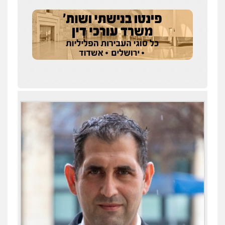
עו"ד שלומי שרון
פלילי
צבאי
מעצרים וחקירות
0547342002
עו"ד אלון קריטי
פלילי
כלכלי
אלימות
סמים
מעצרים
0525544654
מנשה, אלמוג – עורכי דין
פלילי
עבירות תנועה
צווארון לבן
תעבורה
עורכי דין לענייני אסירים
מעצרים וחקירות
0546470989
עו"ד זוהר ארבל
פלילי
פשיעה חמורה
מעצרים וחקירות
קטינים
0538788878
עו"ד תומר נוה