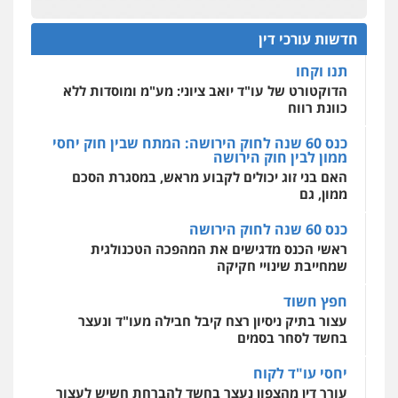
עו"ד מוחמד סביחאת
פלילי
פשיעה חמורה
סמים
מעצרים
וחקירות
הדוקטורט של עו"ד יואב ציוני: מע"מ ומוסדות ללא
פלילי
תעבורה
פשיעה כלכלית
כוונת רווח
חדשות עורכי דין
0544723840
0525077716
מרכז התחלה חדשה
כנס 60 שנה לחוק הירושה: המתח שבין חוק יחסי
אסירים
עבירות מין
שירותים מקצועיים
ממון לבין חוק הירושה
עו"ד ראוף נג'אר
לעורכי דין
עו"ד יניב זוסמן
האם בני זוג יכולים לקבוע מראש, במסגרת הסכם
פלילי
עורכי דין לענייני אסירים
מעצרים
0544500346
פלילי
כלכלי
פשיעה חמורה
מעצרים
סמים
רכוש
ממון, גם
וחקירות
0548009246
0525199949
כנס 60 שנה לחוק הירושה
ראשי הכנס מדגישים את המהפכה הטכנולגית
עו"ד אלון ארז
שמחייבת שינויי חקיקה
עו"ד אמיר נאטור
פלילי
צבאי
סמים
אלימות במשפחה
צווארון
לבן
פלילי
פשיעה חמורה
צווארון לבן
מעצרים
חפץ חשוד
0507368203
0543326767
עצור בתיק ניסיון רצח קיבל חבילה מעו"ד ונעצר
בחשד לסחר בסמים
שחר לדובסקי, עו"ד
יחסי עו"ד לקוח
עו"ד פאדי זועבי
פלילי
מעצרים וחקירות
עבירות המתה
עורכי
פלילי
פשיעה חמורה
סמים
עורכי דין לענייני
עורך דין מהצפון נעצר בחשד להברחת חשיש לעצור
דין לענייני אסירים
אסירים
תעבורה
בקישון
0507913332
0506984757
עו"ד ליאור קצב הורשע בבית-הדין המשמעתי
בעיכוב כספים ופגיעה בכבוד המקצוע
עו"ד איהאב ג'לג'ולי