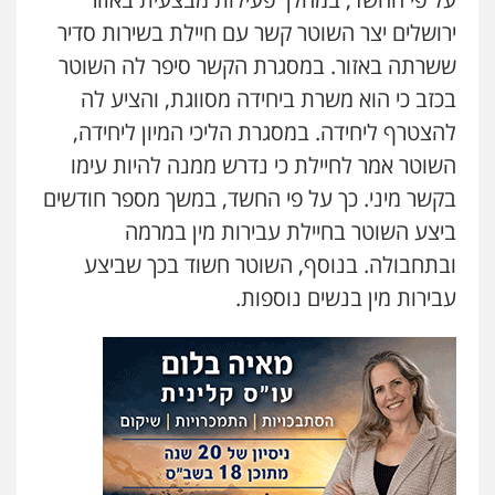
0505417090
ירושלים יצר השוטר קשר עם חיילת בשירות סדיר
ששרתה באזור. במסגרת הקשר סיפר לה השוטר
עו"ד שלומי שרון
שני אלגרבלי – משרד עורכי דין
פלילי
צבאי
מעצרים וחקירות
בכזב כי הוא משרת ביחידה מסווגת, והציע לה
פלילי
עורכי דין לענייני אסירים
תעבורה
0547342002
0507120031
להצטרף ליחידה. במסגרת הליכי המיון ליחידה,
השוטר אמר לחיילת כי נדרש ממנה להיות עימו
עו"ד אלון קריטי
בקשר מיני. כך על פי החשד, במשך מספר חודשים
עו"ד אייל אביטל
פלילי
כלכלי
אלימות
סמים
מעצרים
פלילי
פשיעה חמורה
מעצרים וחקירות
ביצע השוטר בחיילת עבירות מין במרמה
0525544654
0544712201
ובתחבולה. בנוסף, השוטר חשוד בכך שביצע
עבירות מין בנשים נוספות.
מנשה, אלמוג – עורכי דין
עו"ד בועז קניג
פלילי
עבירות תנועה
צווארון לבן
תעבורה
עורכי דין לענייני אסירים
מעצרים וחקירות
פלילי
משפחה
כלכלי
צבאי
0546470989
0507003001
עו"ד זוהר ארבל
ויקי שמואל – משרד עו"ד
פלילי
פשיעה חמורה
מעצרים וחקירות
קטינים
פלילי
משפט פלילי