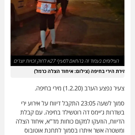
פלילי
פשיעה חמורה
מעצרים וחקירות
עו"ד אורנת קמרון
קטינים
פלילי
תעבורה
עורכי דין לענייני אסירים
0538788878
משפחה
נוער
0505417090
עו"ד אסף דוק
פלילי
עבירות מין
סמים והימורים
פשיעה
שני אלגרבלי – משרד עורכי דין
חמורה
חקירות ומעצרים
צווארון לבן והונאה
פלילי
עורכי דין לענייני אסירים
תעבורה
0526885006
0507120031
הצילומים בעמוד זה בהתאם לסעיף 27א לחוק זכויות יוצרים
עו"ד שלי גורביץ – לוי
זירת הירי בחיפה (צילום: איחוד הצלה כרמל)
משפט פלילי
פשיעה חמורה
מעצרים
עו"ד אייל אביטל
וחקירות
צבאי
תעבורה
פלילי
פשיעה חמורה
מעצרים וחקירות
0544218336
צעיר נפצע הערב (1.2.20) מירי בחיפה.
0544712201
עו"ד שאדי כבהא
סמוך לשעה 23:05 התקבל דיווח על אירוע ירי
פלילי
עורכי דין לענייני אסירים
עו"ד בועז קניג
בשדרות ג'יימס דה רוטשילד בחיפה. עם קבלת
0525556970
פלילי
משפחה
כלכלי
צבאי
הדיווח, הוזעקו למקום כוחות מד"א, איחוד הצלה
0507003001
ומשטרה אשר איתרו בסמוך לתחנת אוטובוס