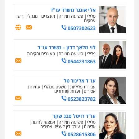
עו"ד אסף כהן
פלילי
פשיעה חמורה
סמים והימורים
אלי אונגר משרד עו"ד
מעצרים וחקירות
פלילי
פשיעה חמורה
מעצרים
מנהלי
רישוי
0526555488
עסקים
0507302623
משרד עורכי דין טאי שרקי
פלילי
אסירים
תעבורה
מרב"ד
לוי מלאך דדון – משרד עו"ד
0547556464
פלילי
פשיעה חמורה
מעצרים וחקירות
0544231863
עו"ד אילן אלימלך
עו"ד אלינור טל
פלילי
פשיעה חמורה
תעבורה
אסירים
עבירות פליליות
משפט מנהלי
עתירות
0522992110
אסירים
ועדות שחרורים
0523823782
עו"ד שאדי נאטור
עו"ד רויטל סבג שקד
פלילי
פשיעה חמורה
מעצרים וחקירות
פלילי
פשיעה חמורה
אמצעי לחימה
0509230800
אלימות
עורכי דין לענייני אסירים
0528615306