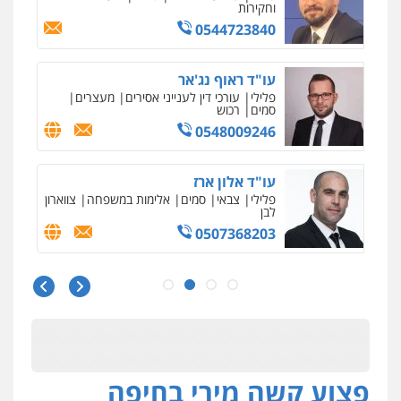
וחקירות
0544723840
עו"ד ראוף נג'אר
פלילי
עורכי דין לענייני אסירים
מעצרים
סמים
רכוש
0548009246
עו"ד אלון ארז
פלילי
צבאי
סמים
אלימות במשפחה
צווארון
לבן
0507368203
שחר לדובסקי, עו"ד
פלילי
מעצרים וחקירות
עבירות המתה
עורכי
דין לענייני אסירים
0507913332
פצוע קשה מירי בחיפה
עו"ד איהאב ג'לג'ולי