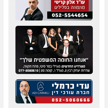
עו"ד שלומי שרון
פלילי
צבאי
מעצרים וחקירות
0547342002
עו"ד אלון קריטי
פלילי
כלכלי
אלימות
סמים
מעצרים
0525544654
מנשה, אלמוג – עורכי דין
פלילי
עבירות תנועה
צווארון לבן
תעבורה
עורכי דין לענייני אסירים
מעצרים וחקירות
0546470989
עו"ד זוהר ארבל
פלילי
פשיעה חמורה
מעצרים וחקירות
קטינים
0538788878