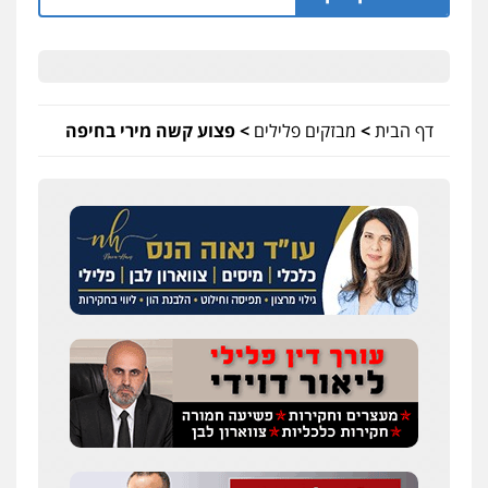
דף הבית
>
מבזקים פלילים
>
פצוע קשה מירי בחיפה
שחר לדובסקי, עו"ד
פלילי
מעצרים וחקירות
עבירות המתה
עורכי
דין לענייני אסירים
0507913332
עו"ד איהאב ג'לג'ולי
פלילי
מעצרים וחקירות
עורכי דין לענייני
אסירים
0505216700