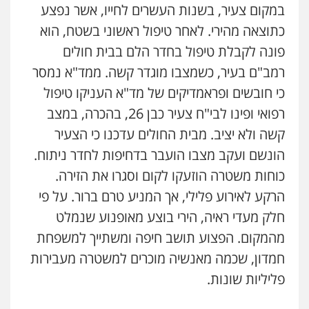
משרד עורכי דין חן ברוך
במקום צעיר, בשנות העשרים לחייו, אשר נפצע
פלילי
דיני תעבורה
מעצרים וחקירות
ויקי שמואל – משרד עו"ד
כתוצאה מהירי. לאחר טיפול ראשוני בשטח, הוא
0505078733
פלילי
משפט פלילי
פונה לקבלת טיפול בחדר הלם בבית חולים
0528959600
רמב"ם בעיר, כשמצבו מוגדר קשה. ממד"א נמסר
עו"ד קארין לגטיוי
כי חובשים ופראמדיקים של מד"א העניקו טיפול
פלילי
פשיעה חמורה
מעצרים וחקירות
קורל קרוז – עורך דין פלילי
רפואי ופינו לבי"ח צעיר כבן 26, בהכרה, במצב
0507446995
משפט פלילי
0545437431
קשה ולא יציב. מבית החולים עדכנו כי הצעיר
הונשם ועקב מצבו הועבר בדחיפות לחדר ניתוח.
עו"ד ירון גיגי
כוחות משטרה הוזעקו לקום וסגרו את הזירה.
עו"ד עלי סעדי
פלילי
צווארון לבן
מעצרים
הליכי הסגרה
פלילי
פשיעה חמורה
ליווי וייצוג בחקירות
0522249087
הרקע לאירוע פלילי, אך המניע טרם ברור. על פי
ומעצרים
0508824984
חלק מעדי ראיה, הירי בוצע מאופנוע שנמלט
מהמקום. הפצוע תושב חיפה ומשתייך למשפחת
עו"ד רועי אטיאס
עו"ד שגיא אקו
משפט פלילי
פשיעה חמורה
צווארון לבן
חמדון, שכמה מאנשיה מוכרים למשטרה מעבירות
פלילי
מעצרים וחקירות
סמים
עבירות מין
525043999
עורכי דין לענייני אסירים
פליליות שונות.
0525279829