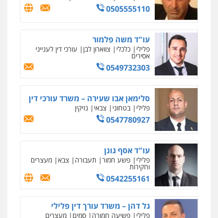
0505555110
עו"ד משה פלמור
פלילי
כלכלי
צווארון לבן
עורכי דין לענייני
אסירים
0549732303
סלימאן אבו שעירה – משרד עורכי דין
פלילי
בטחוני
צבאי
נזיקין
0547780927
עו"ד אסף גונן
פלילי
פשע חמור
תעבורה
צבא
מעצרים
וחקירות
0542255161
גל דהן – משרד עורך דין פלילי
פלילי
פשיעה חמורה
סמים
מעצרים