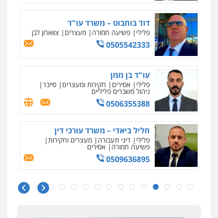
משרד עורכי דין פארס פלאח
פלילי
צבאי
צווארון לבן והונאה
ביטוח לאומי
דוד בוחבוט – משרד עו"ד
0549911449
פלילי
פשיעה חמורה
מעצרים
צווארון לבן
0505542333
עו"ד עידית שינו-אמיתי
פלילי
עורכי דין לענייני אסירים
פשיעה
עו"ד בן ממן
חמורה
מעצרים וחקירות
פלילי
אסירים
חקירות ומעצרים
סייבר
0507587013
ניהול משברים פליליים
0506355388
עו"ד אביגדור פלדמן
חליל ביאדי – משרד עורכי דין
פלילי
אסירים
צווארון לבן
זכויות אדם
אזרחי
פלילי
דיני תעבורה
מעצרים וחקירות
0505345826
פשיעה חמורה
אסירים
0509636895
ניר קידר – צלם
צילום עורכי דין
שירותים מקצועיים לעורכי
עו"ד יאיר בן סימון
דין
עו"ד איהאב זבידאת
פלילי
תעבורה
אזרחי
נזיקין
ביטוח
0504578527
פלילי
פשיעה חמורה
ארגוני פשע
עבירות
0505719060
המתה
עבירות מין
0509930581