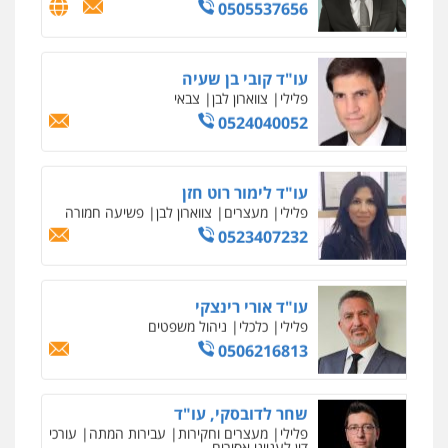
עו"ד קובי בן שעיה
פלילי
צווארון לבן
צבאי
0524040052
עו"ד לימור רוט חזן
פלילי
מעצרים
צווארון לבן
פשיעה חמורה
0523407232
עו"ד אורי רינצקי
פלילי
כלכלי
ניהול משפטים
0506216813
שחר לדובסקי, עו"ד
פלילי
מעצרים וחקירות
עבירות המתה
עורכי
דין לענייני אסירים
0507913332