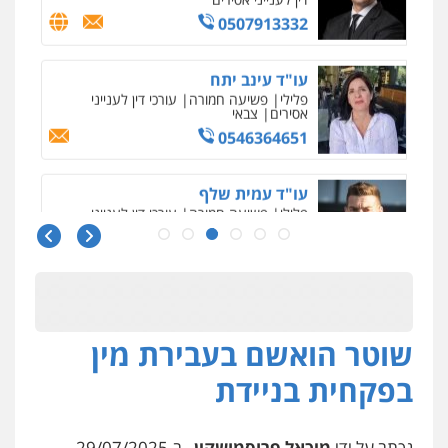
עו"ד עינב יתח
פלילי
פשיעה חמורה
עורכי דין לענייני
אסירים
צבאי
0546364651
עו"ד עמית שלף
פלילי
פשיעה חמורה
עורכי דין לענייני
אסירים
סמים
0542068898
עו"ד מירב נוסבוים
פלילי
מעצרים וחקירות
נוער
עורכי דין
לענייני אסירים
0522331443
שוטר הואשם בעבירת מין
רעות כהן – משרד עורכי דין
פלילי
צווארון לבן
תעבורה
אסירים
מעצרים
בפקחית בניידת
וחקירות
0506277425
נכתב על ידי
מיכאל פרוסמושקין
, ב-29/07/2025