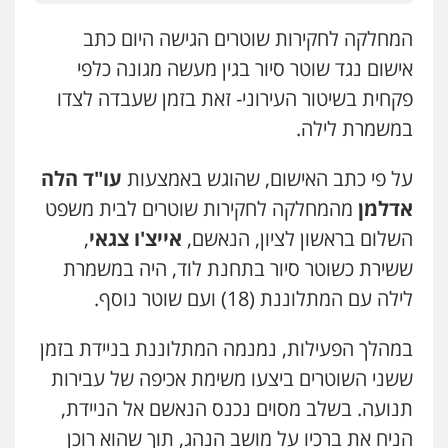
עו"ד חמאדה מסרי
המחלקה לחקירות שוטרים הגישה היום כתב
תעבורה
אישום נגד שוטר סיור בגין מעשה מגונה כלפי
0526631970
פקחית בשיטור העירוני- זאת בזמן שעבדה לצדו
במשמרת לילה.
עו"ד אייל אביטל
פלילי
פשיעה חמורה
מעצרים וחקירות
על פי כתב האישום, שהוגש באמצעות
עו"ד הלה
0544712201
אדלמן
מהמחלקה לחקירות שוטרים לבית משפט
השלום בראשון לציון, הנאשם,
אייצ'ו צגאי
,
כבריאן, מזר – משרד עורכי דין
ששירת כשוטר סיור בתחנת לוד, היה במשמרת
פלילי
מעצרים וחקירות
לילה עם המתלוננת (18) ועם שוטר נוסף.
0543986802
במהלך הפעילות, נמנמה המתלוננת בניידת בזמן
אלי אונגר משרד עו"ד
ששני השוטרים ביצעו משימת אכיפה של עבירות
פלילי
פשיעה חמורה
מעצרים
מנהלי
רישוי
עסקים
תנועה. בשלב מסוים נכנס הנאשם אל הניידת,
0507302623
הניח את ברכיו על מושב הנהג, תוך שהוא רוכן