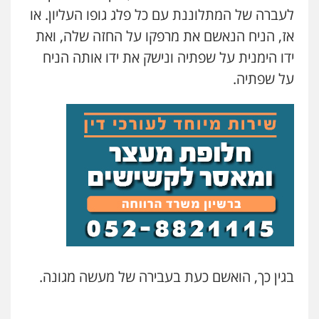
עו"ד אלון ארז
לעברה של המתלוננת עם כל פלג גופו העליון. או
פלילי
צבאי
סמים
אלימות במשפחה
צווארון
לוי מלאך דדון – משרד עו"ד
לבן
אז, הניח הנאשם את מרפקו על החזה שלה, ואת
פלילי
פשיעה חמורה
מעצרים וחקירות
0507368203
ידו הימנית על שפתיה ונישק את ידו אותה הניח
0544231863
על שפתיה.
דוד אפרים משרד עורכי דין
עו"ד מעיין שמחון
פלילי
צווארון לבן
מס הכנסה
מע"מ
פלילי
מעצרים וחקירות
עורכי דין לענייני
אסירים
0506209859
0587604050
עדי כרמלי – חברת עו"ד
עו"ד אמיר כהן
פלילי
כלכלי
עורכי דין לענייני אסירים
פלילי
מעצרים וחקירות
תעבורה
0525060666
0537470000
עו"ד אלון קריטי
עורך דין תמיר אלטיט
פלילי
כלכלי
אלימות
סמים
מעצרים
בגין כך, הואשם כעת בעבירה של מעשה מגונה.
פלילי
תעבורה
0525544654
0545577862