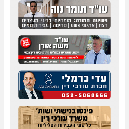
0587604050
עו"ד אמיר כהן
פלילי
מעצרים וחקירות
תעבורה
0537470000
עורך דין תמיר אלטיט
פלילי
תעבורה
0545577862
דוד בוחבוט – משרד עו"ד
פלילי
פשיעה חמורה
מעצרים
צווארון לבן
0505542333
עו"ד בן ממן
פלילי
אסירים
חקירות ומעצרים
סייבר
ניהול משברים פליליים