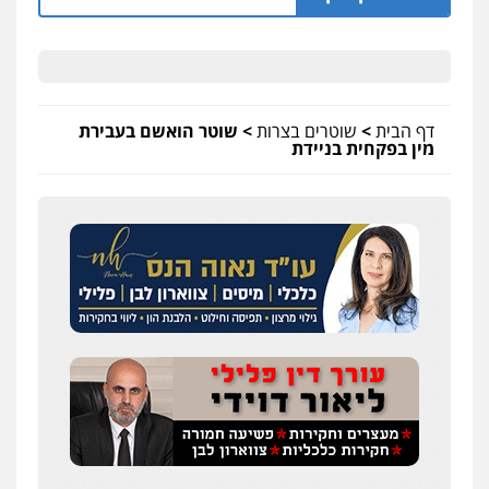
0544712201
כבריאן, מזר – משרד עורכי דין
פלילי
מעצרים וחקירות
0543986802
דף הבית
>
שוטרים בצרות
>
שוטר הואשם בעבירת
מין בפקחית בניידת
אלי אונגר משרד עו"ד
פלילי
פשיעה חמורה
מעצרים
מנהלי
רישוי
עסקים
0507302623
לוי מלאך דדון – משרד עו"ד
פלילי
פשיעה חמורה
מעצרים וחקירות
0544231863
עו"ד מעיין שמחון
פלילי
מעצרים וחקירות
עורכי דין לענייני
אסירים