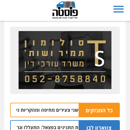
עו"ד דותן דניאלי
פלילי
פשיעה חמורה
צווארון לבן
פשיעה
כלכלית
עורכי דין לענייני אסירים
נוער
0542442982
עו"ד אורנת קמרון
פלילי
תעבורה
עורכי דין לענייני אסירים
משפחה
נוער
0505417090
עו"ד חמאדה מסרי
תעבורה
0526631970
כל המבזקים
שני צעירים מחיפה ומהקריות נעצרו בחשד להת
10.08 | 19:08
עו"ד אייל אביטל
פלילי
פשיעה חמורה
מעצרים וחקירות
צווארון לבן
ינה תובעת את חוות התנינים בפצאל: התעללו וגרמו למוות כתוצא