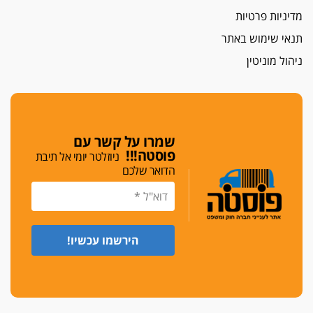
איתות מירושלים
מדיניות פרטיות
יו"ר המחוז צ'צ'קס מכנס ישיבה להדחת
ממלא-מקומו, ועמית בכר שותק
תנאי שימוש באתר
מחאת הפרקליטים והסנגורים
ניהול מוניטין
יצאו לשעה מבית המשפט ועמדו בחוץ לאות הזדהות
עם השופטים
הביקורת חוגגת
מבקר לשכת עורכי הדין בתביעה נגד "איכות
שמרו על קשר עם
השלטון" בעידן עמית בכר
פוסטה!!!
ניוזלטר יומי אל תיבת
הדואר שלכם
נכנס לאינדקס
עו"ד חגי בנימין חצה את הקווים, מפרקליטות ת"א
למשרד פרטי חדש
לפני נקיטת צעדים
עורך דין נעצר בחשד לסחיטת ראש המועצה יאנוח
ג'ת
חג שמח
כפר מנדא: עורך דין נעצר בחשד להחזקת שני אקדח