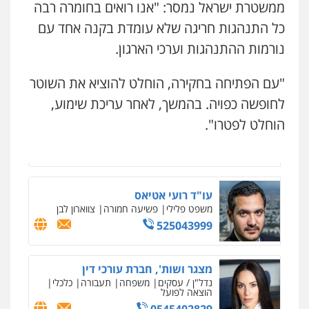
ממשטרת ישראל נמסר: "אנו רואים בחומרה רבה
משרד עורכי דין חן ברוך
כל התנהגות חריגה שלא עומדת בקנה אחד עם
עו"ד שילה ענבר
פלילי
דיני תעבורה
מעצרים וחקירות
פלילי
כלכלי
מיסים
הלבנת הון
ייעוץ לעורכי
נורמות ההתנהגות וערכי הארגון.
דין
0505078733
0506216097
"עם הפתיחה בחקירה, הוחלט להוציא את השוטר
לחופשה כפויה. בהמשך, לאחר עריכת שימוע,
עו"ד קארין לגטיוי
משרד עורכי דין פארס פלאח
פלילי
פשיעה חמורה
מעצרים וחקירות
הוחלט לפטרו".
פלילי
צבאי
צווארון לבן והונאה
ביטוח לאומי
0507446995
0549911449
עו"ד רועי אטיאס
עו"ד יאיר בן סימון
משפט פלילי
פשיעה חמורה
צווארון לבן
פלילי
תעבורה
אזרחי
נזיקין
ביטוח
525043999
0505719060
ניר קידר – צלם
צילום עורכי דין
שירותים מקצועיים לעורכי
דין
מצגר ושות', חברת עורכי דין
0504578527
נדל"ן / עסקים
משפחה
תעבורה
כלכלי
עו"ד תמיר סולומון
הוצאה לפועל
פלילי
כלכלי
מיסים
הלבנת הון
0545402829
0528758840
רונן הלל – מוניטין