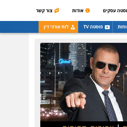
אסירים
תעבורה
סטה עסקים
אודות
צור קשר
0507120031
עו"ד אייל אביטל
וחות
פוסטה TV
לוח עורכי דין
פלילי
פשיעה חמורה
מעצרים וחקירות
0544712201
עו"ד בועז קניג
פלילי
משפחה
כלכלי
צבאי
0507003001
ויקי שמואל – משרד עו"ד
פלילי
משפט פלילי
0528959600