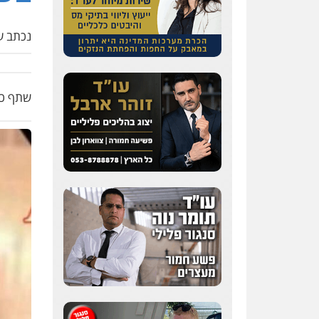
נכתב על
שתף כת