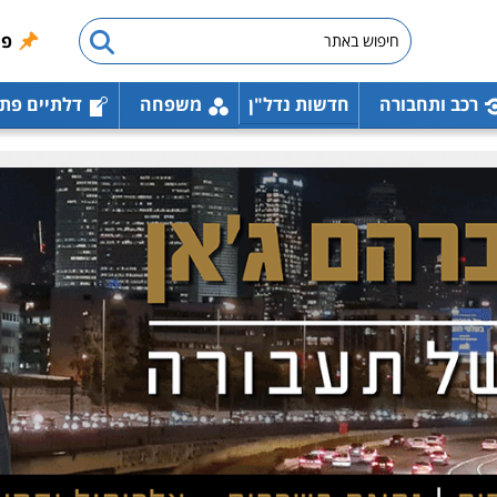
פו
רכב ותחבורה
חדשות נדל"ן
משפחה
דלתיים פת