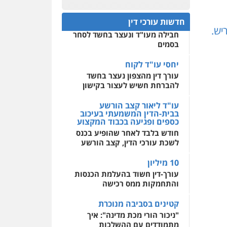
עו"ד מוחמד רחאל
פלילי
פשיעה חמורה
חפץ חשוד
0522508109
צווארון לבן
צבאי
מעצרים
חדשות עורכי דין
עצור בתיק ניסיון רצח קיבל
וחקירות
יש.
חבילה מעו"ד ונעצר בחשד לסחר
אחסון אתרים
0502228917
בסמים
מהירות
הגנה
גיבוי
תמיכה
שירותים מקצועיים
לעורכי דין
יחסי עו"ד לקוח
עו"ד מוחמד סביחאת
עורך דין מהצפון נעצר בחשד
פלילי
תעבורה
פשיעה
כלכלית
להברחת חשיש לעצור בקישון
מרכז התחלה חדשה
0525077716
אסירים
עבירות מין
עו"ד ליאור קצב הורשע
שירותים מקצועיים לעורכי
בבית-הדין המשמעתי בעיכוב
דין
כספים ופגיעה בכבוד המקצוע
עו"ד יניב זוסמן
חודש בלבד לאחר שהופיע בכנס
פלילי
כלכלי
פשיעה
0544500346
חמורה
מעצרים וחקירות
לשכת עורכי הדין, קצב הורשע
0525199949
10 מיליון
עורך-דין חשוד בהעלמת הכנסות
והתחמקות ממס רכישה
עו"ד אמיר נאטור
פלילי
פשיעה חמורה
קטינים בסביבה מנוכרת
צווארון לבן
מעצרים
"ניכור הורי מכת מדינה": איך
0543326767
מתמודדים עם ההשלכות