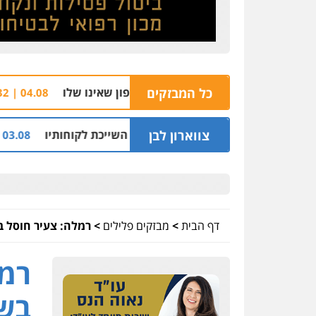
כל המבזקים
הצהרת תובע נ
04.08 | 16:32
צווארון לבן
ליון שקל על דירה השייכת לקוחותיו
חלק מאזור הת
03.08 | 19:52
דף הבית
>
מבזקים פלילים
>
רמלה: צעיר חוסל בי
רמל
בשכ