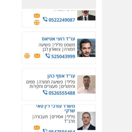
משרד עורכי דין טאי
שרקי
פלילי
אסירים
תעבורה
מרב"ד
0547556464
עו"ד אילן אלימלך
פלילי
פשיעה חמורה
תעבורה
אסירים
0522992110
עו"ד שאדי נאטור
פלילי
פשיעה חמורה
מעצרים וחקירות
0509230800
משרד עורכי דין פארס
פלאח