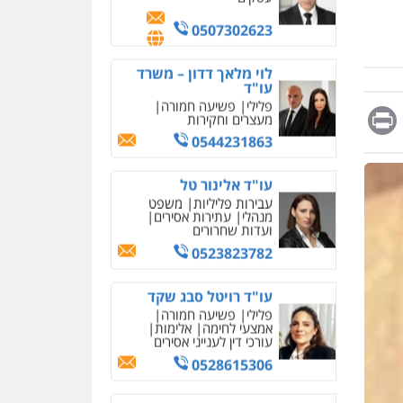
מחיקת כתבות מגוגל
0507302623
ודחיקת אזכורים שליליים
שירותים מקצועיים לעורכי
דין
לוי מלאך דדון – משרד
עו"ד
0522508109
פלילי
פשיעה חמורה
מעצרים וחקירות
Messag
Print
Fa
E
אחסון אתרים
0544231863
מהירות
הגנה
גיבוי
תמיכה
שירותים מקצועיים
עו"ד אלינור טל
לעורכי דין
עבירות פליליות
משפט
מנהלי
עתירות אסירים
ועדות שחרורים
מרכז התחלה חדשה
0523823782
אסירים
עבירות מין
שירותים מקצועיים לעורכי
דין
עו"ד רויטל סבג שקד
פלילי
פשיעה חמורה
0544500346
אמצעי לחימה
אלימות
עורכי דין לענייני אסירים
מאיה בלום, עו"ס,
טיפול ושיקום
0528615306
טיפול בהתמכרויות
שירותים מקצועיים לעורכי
דין
דוד בוחבוט – משרד עו"ד