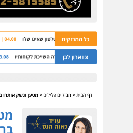
כל המבזקים
הצהרת ת
04.08 | 16:32
צווארון לבן
ני מיליון שקל על דירה השייכת לקוחותיו
חלק מ
03.08 | 19:52
דף הבית
>
מבזקים פלילים
>
מטען ונשק אותרו בג
מטע
ברא