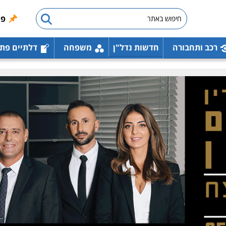
פו
רכב ותחבורה
חדשות נדל"ן
משפחה
דלתיים פת