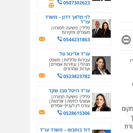
מחיקת כתבות מגוגל
0507302623
ודחיקת אזכורים שליליים
שירותים מקצועיים לעורכי
דין
לוי מלאך דדון – משרד
עו"ד
0522508109
פלילי
פשיעה חמורה
מעצרים וחקירות
Messag
Print
Fa
E
אחסון אתרים
0544231863
מהירות
הגנה
גיבוי
תמיכה
שירותים מקצועיים
עו"ד אלינור טל
לעורכי דין
עבירות פליליות
משפט
י
מנהלי
עתירות אסירים
ועדות שחרורים
מרכז התחלה חדשה
0523823782
אסירים
עבירות מין
שירותים מקצועיים לעורכי
דין
עו"ד רויטל סבג שקד
פלילי
פשיעה חמורה
0544500346
אמצעי לחימה
אלימות
עורכי דין לענייני אסירים
מאיה בלום, עו"ס,
מקום
טיפול ושיקום
0528615306
טיפול בהתמכרויות
שירותים מקצועיים לעורכי
טרת
דין
דוד בוחבוט – משרד עו"ד