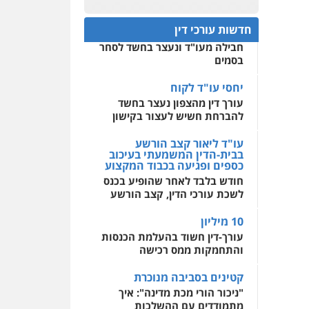
עו"ד מוחמד רחאל
פלילי
פשיעה חמורה
חפץ חשוד
0522508109
צווארון לבן
צבאי
מעצרים
חדשות עורכי דין
עצור בתיק ניסיון רצח קיבל
וחקירות
חבילה מעו"ד ונעצר בחשד לסחר
אחסון אתרים
0502228917
בסמים
מהירות
הגנה
גיבוי
תמיכה
שירותים מקצועיים
לעורכי דין
יחסי עו"ד לקוח
עו"ד מוחמד סביחאת
עורך דין מהצפון נעצר בחשד
פלילי
תעבורה
פשיעה
כלכלית
להברחת חשיש לעצור בקישון
מרכז התחלה חדשה
0525077716
אסירים
עבירות מין
עו"ד ליאור קצב הורשע
שירותים מקצועיים לעורכי
בבית-הדין המשמעתי בעיכוב
דין
כספים ופגיעה בכבוד המקצוע
עו"ד יניב זוסמן
חודש בלבד לאחר שהופיע בכנס
פלילי
כלכלי
פשיעה
0544500346
חמורה
מעצרים וחקירות
לשכת עורכי הדין, קצב הורשע
0525199949
10 מיליון
עורך-דין חשוד בהעלמת הכנסות
והתחמקות ממס רכישה
עו"ד אמיר נאטור
פלילי
פשיעה חמורה
קטינים בסביבה מנוכרת
צווארון לבן
מעצרים
"ניכור הורי מכת מדינה": איך
0543326767
מתמודדים עם ההשלכות