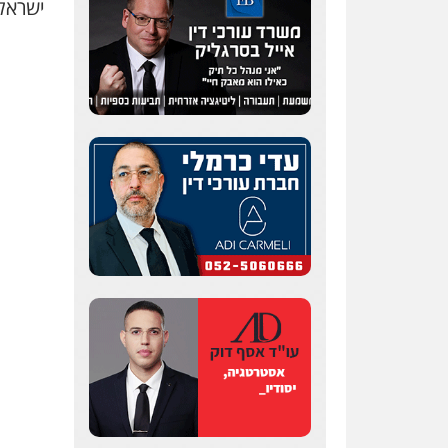
ישראל
שחר לדובסקי, עו"ד
פלילי
מעצרים וחקירות
עבירות המתה
עורכי דין
לענייני אסירים
0507913332
עו"ד איהאב ג'לג'ולי
פלילי
מעצרים וחקירות
עורכי דין לענייני אסירים
0505216700
עו"ד שלומי שרון
פלילי
צבאי
מעצרים
וחקירות
0547342002