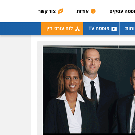
אסירים
תעבורה
סטה עסקים
אודות
צור קשר
0507120031
עו"ד אייל אביטל
וחות
פוסטה TV
לוח עורכי דין
פלילי
פשיעה חמורה
מעצרים וחקירות
0544712201
עו"ד בועז קניג
פלילי
משפחה
כלכלי
צבאי
0507003001
ויקי שמואל – משרד עו"ד
פלילי
משפט פלילי
0528959600