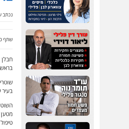
נכתב על
שתף כת
חבלן 
בראש 
שוטרי 
בעיר 
השוטר
מטען 
טיפול