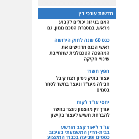
עו"ד מוחמד רחאל
כנס 60 שנה לחוק הירושה:
פלילי
פשיעה חמורה
המתח שבין חוק יחסי ממון
0522508109
צווארון לבן
צבאי
מעצרים
חדשות עורכי דין
לבין חוק הירושה
וחקירות
האם בני זוג יכולים לקבוע
אחסון אתרים
0502228917
מראש, במסגרת הסכם ממון, גם
מהירות
הגנה
גיבוי
תמיכה
שירותים מקצועיים
לעורכי דין
כנס 60 שנה לחוק הירושה
עו"ד מוחמד סביחאת
ראשי הכנס מדגישים את
פלילי
תעבורה
פשיעה
כלכלית
המהפכה הטכנולגית שמחייבת
מרכז התחלה חדשה
שינויי חקיקה
0525077716
אסירים
עבירות מין
שירותים מקצועיים לעורכי
חפץ חשוד
דין
עו"ד יניב זוסמן
עצור בתיק ניסיון רצח קיבל
פלילי
כלכלי
פשיעה
חבילה מעו"ד ונעצר בחשד לסחר
0544500346
חמורה
מעצרים וחקירות
בסמים
0525199949
יחסי עו"ד לקוח
עורך דין מהצפון נעצר בחשד
להברחת חשיש לעצור בקישון
עו"ד אמיר נאטור
פלילי
פשיעה חמורה
עו"ד ליאור קצב הורשע
צווארון לבן
מעצרים
בבית-הדין המשמעתי בעיכוב
0543326767
כספים ופגיעה בכבוד המקצוע