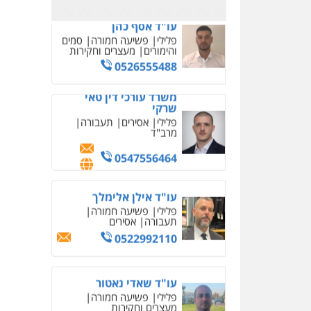
משרד עורכי דין טאי
שרקי
פלילי
אסירים
תעבורה
מרב"ד
0547556464
עו"ד אילן אלימלך
פלילי
פשיעה חמורה
תעבורה
אסירים
0522992110
עו"ד שאדי נאטור
פלילי
פשיעה חמורה
מעצרים וחקירות
0509230800
משרד עורכי דין פארס
פלאח