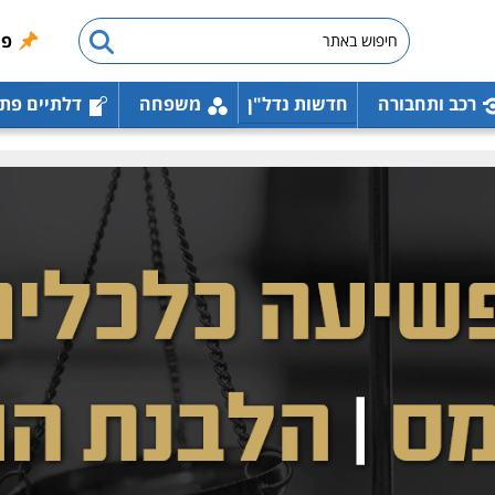
פו
רכב ותחבורה
חדשות נדל"ן
משפחה
דלתיים פת