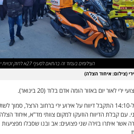
הצילומים בעמוד זה בהתאם לסעיף 27א לחוק זכויות יוצרים
רי (צילום: איחוד הצלה)
עי ירי לאור יום באזור הומה אדם בלוד (20 בינואר).
סמוך ל-14:10 התקבל דיווח על אירוע ירי ברחוב הרצל, סמוך לשו
י. עם קבלת הדיווח הוזעקו למקום צוותי מד"א, איחוד הצלה
 אשר איתרו בזירה שני פצועים: אב ובנו שסבלו מפציעות
.