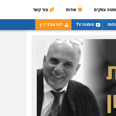
אסירים
תעבורה
סטה עסקים
אודות
צור קשר
0507120031
עו"ד אייל אביטל
וחות
פוסטה TV
לוח עורכי דין
פלילי
פשיעה חמורה
מעצרים וחקירות
0544712201
עו"ד בועז קניג
פלילי
משפחה
כלכלי
צבאי
0507003001
ויקי שמואל – משרד עו"ד
פלילי
משפט פלילי
0528959600