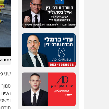
שחר לדובסקי, עו"ד
פלילי
מעצרים וחקירות
עבירות המתה
עורכי דין
לענייני אסירים
0507913332
עו"ד איהאב ג'לג'ולי
זירת הי
פלילי
מעצרים וחקירות
עורכי דין לענייני אסירים
שני פצו
0505216700
עו"ד שלומי שרון
העירונ
פלילי
צבאי
מעצרים
וחקירות
ומשטרה
0547342002
חודרות