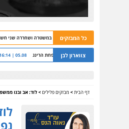
כל המבזקים
השופטת נזפה במשטרה ושחררה שני חשודים בפיצוץ מטען
קאט ההלוואות של משפחת הרינג
צווארון לבן
שלושה שוטרים 
05.08 | 16:14
דף הבית
>
מבזקים פלילים
>
לוד: אב ובנו ממשפ
לוד
נפצ