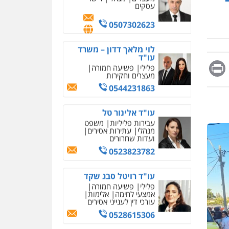
מחיקת כתבות מגוגל
0507302623
ודחיקת אזכורים שליליים
שירותים מקצועיים לעורכי
דין
לוי מלאך דדון – משרד
עו"ד
0522508109
פלילי
פשיעה חמורה
מעצרים וחקירות
Messag
Print
Fa
E
אחסון אתרים
0544231863
מהירות
הגנה
גיבוי
תמיכה
שירותים מקצועיים
עו"ד אלינור טל
לעורכי דין
עבירות פליליות
משפט
מנהלי
עתירות אסירים
ועדות שחרורים
מרכז התחלה חדשה
0523823782
אסירים
עבירות מין
שירותים מקצועיים לעורכי
דין
עו"ד רויטל סבג שקד
פלילי
פשיעה חמורה
0544500346
אמצעי לחימה
אלימות
עורכי דין לענייני אסירים
מאיה בלום, עו"ס,
טיפול ושיקום
0528615306
טיפול בהתמכרויות
שירותים מקצועיים לעורכי
איומים כתובים
דין
דוד בוחבוט – משרד עו"ד
תושב סכנין חשוד ששלח הודעות