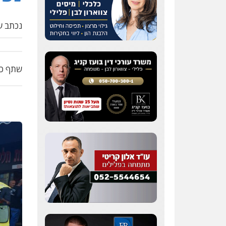
נכתב על
שתף כת