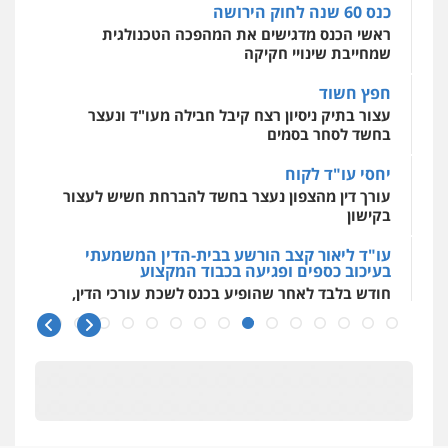
פלילי
פשיעה חמורה
צווארון לבן
מעצרים
כנס 60 שנה לחוק הירושה
0548009246
0543326767
ראשי הכנס מדגישים את המהפכה הטכנולגית
שמחייבת שינויי חקיקה
עו"ד אלון ארז
חפץ חשוד
עו"ד פאדי זועבי
פלילי
צבאי
סמים
אלימות במשפחה
צווארון
לבן
פלילי
פשיעה חמורה
סמים
עורכי דין לענייני
עצור בתיק ניסיון רצח קיבל חבילה מעו"ד ונעצר
אסירים
תעבורה
בחשד לסחר בסמים
0507368203
0506984757
יחסי עו"ד לקוח
שחר לדובסקי, עו"ד
עורך דין מהצפון נעצר בחשד להברחת חשיש לעצור
עו"ד אתנה אדרי
פלילי
מעצרים וחקירות
עבירות המתה
עורכי
בקישון
דין לענייני אסירים
פשיעה חמורה
כלכלי
פלילי
מעצרים
וחקירות
עורכי דין לענייני אסירים
0507913332
עו"ד ליאור קצב הורשע בבית-הדין המשמעתי
0502181995
בעיכוב כספים ופגיעה בכבוד המקצוע
חודש בלבד לאחר שהופיע בכנס לשכת עורכי הדין,
עו"ד איהאב ג'לג'ולי
קצב הורשע
פלילי
מעצרים וחקירות
עורכי דין לענייני
עו"ד גיורא זילברשטיין
אסירים
פלילי
פשיעה חמורה
מעצרים וחקירות
10 מיליון
0505216700
0505212444
עורך-דין חשוד בהעלמת הכנסות והתחמקות ממס
רכישה
עו"ד שלומי שרון
קטינים בסביבה מנוכרת
גיל פרידמן – משרד עו"ד
פלילי
צבאי
מעצרים וחקירות