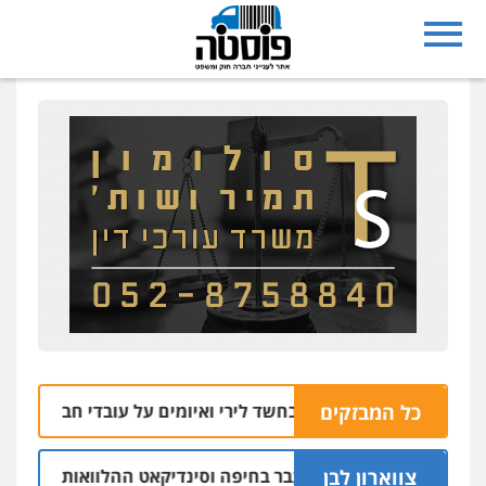
כל המבזקים
שבע: שניים נעצרו בחשד לירי ואיומים על עובדי חברת חשמל
0:27
צווארון לבן
שום: יו"ר ש"ס לשעבר בחיפה וסינדיקאט ההלוואות של משפחת הר