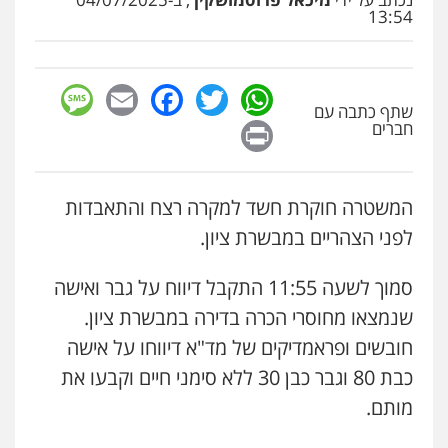
13:54
סלימאן אבו שעירה – משרד עורכי דין
פלילי
בטחוני
צבאי
נזיקין
0547780927
sage
Facebook
Email
WhatsApp
Twitter
שתף כתבה עם
Print
עו"ד אסף גונן
חברים
פלילי
פשע חמור
תעבורה
צבא
מעצרים
וחקירות
0542255161
המשטרה חוקרת חשד למקרה רצח והתאבדות
לפני הצהריים במבשרת ציון.
גל דהן – משרד עורך דין פלילי
פלילי
פשיעה חמורה
סמים
מעצרים
וחקירות
סמוך לשעה 11:55 התקבל דיווח על גבר ואישה
0544723840
שנמצאו מחוסרי הכרה בדירה במבשרת ציון.
חובשים ופראמדיקים של מד"א דיווחו על אישה
עו"ד ראוף נג'אר
עו"ד דותן דניאלי
כבת 80 וגבר כבן 30 ללא סימני חיים וקבעו את
פלילי
עורכי דין לענייני אסירים
מעצרים
סמים
רכוש
פלילי
פשיעה חמורה
צווארון לבן
פשיעה
מותם.
כלכלית
עורכי דין לענייני אסירים
נוער
0548009246
0542442982