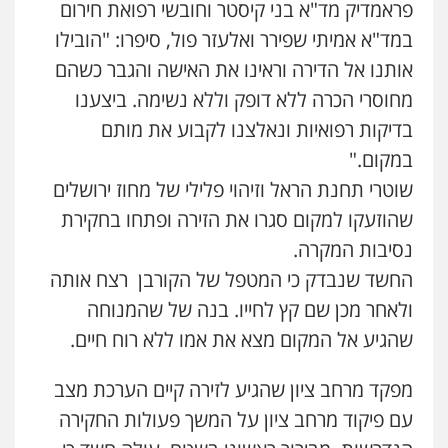
פראמדיק מד"א בני קיסטר וחובשי רפואת חירום
עו"ד אלון ארז
במד"א אמיתי שפירר ואלעזר פול, סיפרו: "הובילו
עו"ד שנהב אילון
פלילי
צבאי
סמים
אלימות במשפחה
צווארון
לבן
פלילי
פשיעה חמורה
חקירות ומעצרים
אותנו אל הדירה וראינו את האישה והגבר כשהם
נוער
עורכי דין לענייני אסירים
תעבורה
0507368203
0549475678
מחוסרי הכרה ללא דופק וללא נשימה. ביצענו
בדיקות רפואיות ונאלצנו לקבוע את מותם
שחר לדובסקי, עו"ד
עו"ד אורנת קמרון
פלילי
מעצרים וחקירות
עבירות המתה
עורכי
במקום."
דין לענייני אסירים
פלילי
תעבורה
עורכי דין לענייני אסירים
משפחה
נוער
שוטרי תחנת הראל וזיהוי פלילי של מחוז ירושלים
0507913332
0505417090
שהוזעקו למקום סגרו את הזירה ופתחו בחקירת
נסיבות המקרה.
עו"ד איהאב ג'לג'ולי
פלילי
מעצרים וחקירות
עורכי דין לענייני
שני אלגרבלי – משרד עורכי דין
החשד שנבדק כי המטפל של הקורבן רצח אותה
אסירים
פלילי
עורכי דין לענייני אסירים
תעבורה
0505216700
ולאחר מכן שם קץ לחייו. בנה של שהמנוחה
0507120031
שהגיע אל המקום מצא את אמו ללא רוח חיים.
עו"ד שלומי שרון
עו"ד אייל אביטל
מפקד מרחב ציון שהגיע לזירה קיים הערכת מצב
פלילי
צבאי
מעצרים וחקירות
פלילי
פשיעה חמורה
מעצרים וחקירות
0547342002
עם פיקוד מרחב ציון על המשך פעולות החקירה
0544712201