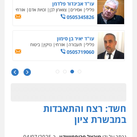
עו"ד אביגדור פלדמן
פלילי
אסירים
צווארון לבן
זכויות אדם
אזרחי
0505345826
עו"ד יאיר בן סימון
פלילי
תעבורה
אזרחי
נזיקין
ביטוח
0505719060
עו"ד נס בן נתן
פלילי
כלכלי
פשיעה חמורה
נוער
0505555110
חשד: רצח והתאבדות
עו"ד משה פלמור
פלילי
כלכלי
צווארון לבן
עורכי דין לענייני
במבשרת ציון
אסירים
0549732303
נכתב על ידי
מיכאל פרוסמושקין
, ב-04/07/2025