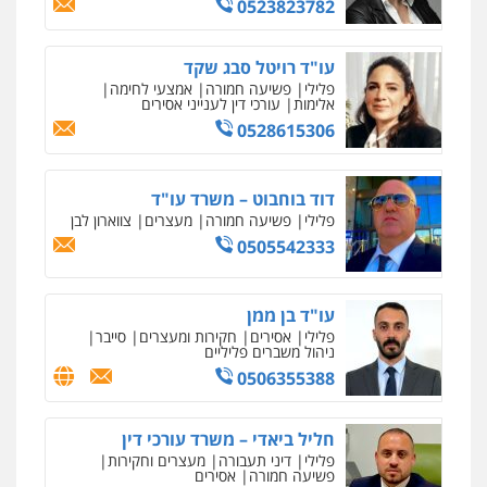
0523823782
אחסון אתרים
מהירות
הגנה
גיבוי
תמיכה
שירותים
עו"ד ירון גיגי
מקצועיים לעורכי דין
עו"ד רויטל סבג שקד
פלילי
צווארון לבן
מעצרים
הליכי הסגרה
פלילי
פשיעה חמורה
אמצעי לחימה
0522249087
אלימות
עורכי דין לענייני אסירים
0528615306
מרכז התחלה חדשה
אסירים
עבירות מין
שירותים מקצועיים
עו"ד רועי אטיאס
לעורכי דין
דוד בוחבוט – משרד עו"ד
משפט פלילי
פשיעה חמורה
צווארון לבן
0544500346
פלילי
פשיעה חמורה
מעצרים
צווארון לבן
525043999
0505542333
מאיה בלום, עו"ס, טיפול ושיקום
טיפול בהתמכרויות
שירותים מקצועיים
עו"ד אסף כהן
לעורכי דין
עו"ד בן ממן
פלילי
פשיעה חמורה
סמים והימורים
0504062539
מעצרים וחקירות
פלילי
אסירים
חקירות ומעצרים
סייבר
ניהול משברים פליליים
0526555488
0506355388
עו"ד ד"ר אבי שקד
עבירות כלכליות
הלבנת הון
חילוטים
משרד עורכי דין טאי שרקי
עבירות פליליות
חליל ביאדי – משרד עורכי דין
פלילי
אסירים
תעבורה
מרב"ד
0544385337
פלילי
דיני תעבורה
מעצרים וחקירות
0547556464
פשיעה חמורה
אסירים