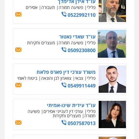
עו"ד אילן אלימלך
פלילי
פשיעה חמורה
תעבורה
אסירים
0522992110
עו"ד שאדי נאטור
פלילי
פשיעה חמורה
מעצרים וחקירות
0509230800
משרד עורכי דין פארס פלאח
פלילי
צבאי
צווארון לבן והונאה
ביטוח לאומי
0549911449
עו"ד עידית שינו-אמיתי
פלילי
עורכי דין לענייני אסירים
פשיעה
חמורה
מעצרים וחקירות
0507587013