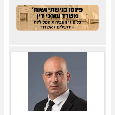
עו"ד אורנת קמרון