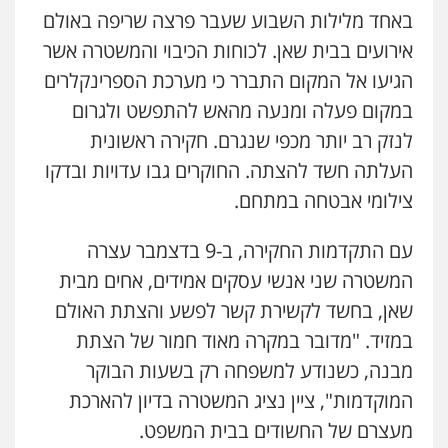
באחד מלילות השבוע שעבר פרצה שריפה באולם
משרד עורכי דין פארס פלאח
אירועים בבית שאן. לכוחות הכיבוי והמשטרה אשר
פלילי
צבאי
צווארון לבן והונאה
ביטוח לאומי
הגיעו אל המקום התברר כי מערכת הספרינקלרים
0549911449
במקום פעלה ומנעה מהאש להתפשט ולגרום
לנזק רב יותר מכפי שנגרם. חקירה ראשונית
עו"ד עידית שינו-אמיתי
העלתה חשד להצתה. החוקרים גבו עדויות ובדקו
פלילי
עורכי דין לענייני אסירים
פשיעה
חמורה
מעצרים וחקירות
צילומי אבטחה במתחם.
0507587013
עם התקדמות החקירה, ב-9 בדצמבר עצרה
עו"ד אביגדור פלדמן
המשטרה שני אנשי עסקים אמידים, אחים מבית
פלילי
אסירים
צווארון לבן
זכויות אדם
אזרחי
שאן, בחשד לקשירת קשר לפשע והצתת האולם
0505345826
במזיד. "מדובר במקרה מאוד חמור של הצתת
מבנה, כשנודע למשפחה רק בשעות הבוקר
עו"ד יאיר בן סימון
המוקדמות", ציין נציג המשטרה בדיון להארכת
פלילי
תעבורה
אזרחי
נזיקין
ביטוח
מעצרם של החשודים בבית המשפט.
0505719060