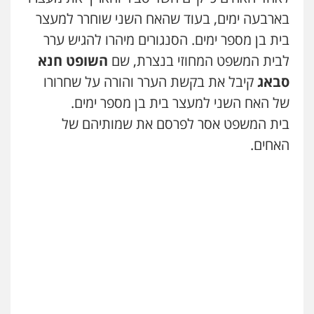
עו"ד שלומי שרון
0503366733
בארבעה ימים, בעוד שהאח השני שוחרר למעצר
פלילי
צבאי
מעצרים וחקירות
0547342002
בית בן מספר ימים. הסנגורים מיהרו להגיש ערר
עורך דין פלילי רובי גלבוע
לבית המשפט המחוזי בנצרת, שם
השופט חנא
פלילי
פשיעה חמורה
צווארון לבן
תעבורה
סבאג
קיבל את בקשת הערר והורה על שחרורו
0505537656
עו"ד אלון קריטי
של האח השני למעצר בית בן מספר ימים.
פלילי
כלכלי
אלימות
סמים
מעצרים
0525544654
בית המשפט אסר לפרסם את שמותיהם של
חנא בולוס – משרד עורכי דין
האחים.
פלילי
פשיעה חמורה
צווארון לבן
נזיקין
0546661544
עו"ד דפנה לביא
משפחה
גישור
0507206063
עו"ד אלון ארז
פלילי
צבאי
סמים
אלימות במשפחה
צווארון
לבן
עו"ד זוהר ארבל
0507368203
פלילי
פשיעה חמורה
מעצרים וחקירות
קטינים
0538788878
עו"ד לימור רוט חזן
פלילי
מעצרים
צווארון לבן
פשיעה חמורה