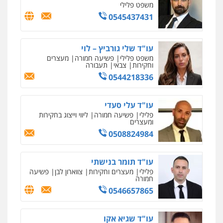
עו"ד מעיין שמחון
פלילי
מעצרים וחקירות
עורכי דין לענייני
אסירים
0587604050
עו"ד פאדי בראנסי
פלילי
צווארון לבן
עבירות בטחוניות
מעצרים
וחקירות
0524122241
עו"ד אלינור טל
עבירות פליליות
משפט מנהלי
עתירות
אסירים
ועדות שחרורים
0523823782
עו"ד אמיר כהן
פלילי
מעצרים וחקירות
תעבורה
0537470000