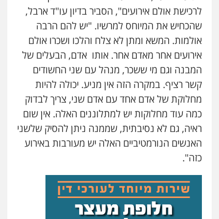
לרכישת אולם אירועים", הסביר בדיון עו"ד ארבל,
שהכחיש את המיוחס למרשיו. "יש להם הרבה
עו"ד אור בן שאנן
אולמות. המשא ומתן לא צלח והלכו ושכרו אולם
פלילי
מעצרים וחקירות
0549199449
אירועים אחר מאדם אחר. אותו אדם, הבעלים של
המבנה וגם מי ששכר, מנהל עם שני החשודים
עו"ד מוחמד רחאל
קשר רציף. במקרה הזה אין מניע. יכולה להיות
פלילי
פשיעה חמורה
צווארון לבן
צבאי
מחלוקת של אדם אחד עם אדם שני, צריך לבדוק
מעצרים וחקירות
0502228917
כמה עוד מחלוקות יש למתלוננים האלה. אין שום
ראיה, גם לא נסיבתית, שממנה ניתן להסיק שלשני
בר ציון – אוזן משרד עורכי דין
האנשים הנורמטיביים האלה יש מעורבות באירוע
פלילי
עבירות תנועה
תעבורה
פשיעה
חמורה
כזה".
0505258475
עו"ד אמיר נאטור
פלילי
פשיעה חמורה
צווארון לבן
מעצרים