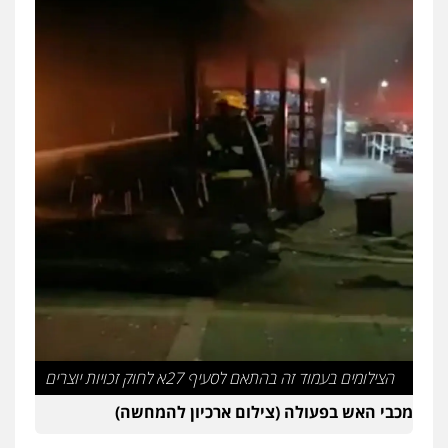
עו"ד איהאב זבידאת
פלילי
פשיעה חמורה
ארגוני פשע
עבירות
המתה
עבירות מין
0509930581
עו"ד יפעת שוורץ סיל
פלילי
תעבורה
0523379525
עו"ד אליה חן ברק
פלילי
פשיעה חמורה
ליווי וייצוג בחקירות
ומעצרים
אסירים
נוער
0525914163
עו"ד אריה פטר
הצילומים בעמוד זה בהתאם לסעיף 27א לחוק זכויות יוצרים
לשעבר סגן מנהל המחלקה הפלילית
בפרקליטות המדינה
מכבי האש בפעולה (צילום ארכיון להמחשה)
0506217994