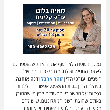
אסף כרמונה – עורך דין פלילי
פלילי
פשיעה חמורה
כלכלי
מעצרים
וחקירות
0522540777
עו"ד דניאל דרוביצקי
פלילי
משפחה
צבאי
0526409925
נציג המשטרה לא חשף את הראיות שנאספו וגם
שחר מנדלמן, שלומציון גבאי מנדלמן
לא את המניע. ואולם, מדברי סנגוריהם של
– משרד עורכי דין
פלילי
התמחות בייצוג בעבירות מין
השניים,
עורכי הדין
זוהר ארבל
ו
דנה אוחנה
,
0505522334
במהלך הדיון בבית המשפט, אפשר היה ללמוד
לפחות על הקשר בין החשודים לבין מי שמחזיק
עו"ד עמית רוזנצויג
באולם שהוצת. "שני המתלוננים, שיש להם
משפט פלילי
דיני תעבורה
מסעדה בעיר, ניהלו עם האחים משא ומתן
0532700200