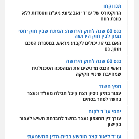
כנס 60 שנה לחוק הירושה: המתח שבין חוק יחסי
מרכז התחלה חדשה
קורל קרוז – עורך דין פלילי
ממון לבין חוק הירושה
אסירים
עבירות מין
שירותים מקצועיים
משפט פלילי
לעורכי דין
האם בני זוג יכולים לקבוע מראש, במסגרת הסכם
0545437431
עו"ד אלון קריטי
ממון, גם
0544500346
פלילי
כלכלי
אלימות
סמים
מעצרים
כנס 60 שנה לחוק הירושה
0525544654
עו"ד שלי גורביץ – לוי
מאיה בלום, עו"ס, טיפול ושיקום
ראשי הכנס מדגישים את המהפכה הטכנולגית
משפט פלילי
פשיעה חמורה
מעצרים
טיפול בהתמכרויות
שירותים מקצועיים
שמחייבת שינויי חקיקה
וחקירות
צבאי
תעבורה
לעורכי דין
עו"ד דפנה לביא
0544218336
0504062539
חפץ חשוד
משפחה
גישור
עצור בתיק ניסיון רצח קיבל חבילה מעו"ד ונעצר
0507206063
בחשד לסחר בסמים
עו"ד עלי סעדי
עו"ד ד"ר אבי שקד
פלילי
פשיעה חמורה
ליווי וייצוג בחקירות
עבירות כלכליות
הלבנת הון
חילוטים
יחסי עו"ד לקוח
ומעצרים
עבירות פליליות
עו"ד זוהר ארבל
עורך דין מהצפון נעצר בחשד להברחת חשיש לעצור
0508824984
0544385337
פלילי
פשיעה חמורה
מעצרים וחקירות
בקישון
קטינים
0538788878
עו"ד ליאור קצב הורשע בבית-הדין המשמעתי
עו"ד תומר בנישתי
איתי חקירות – שירותים לעורכי דין
בעיכוב כספים ופגיעה בכבוד המקצוע
פלילי
מעצרים וחקירות
צווארון לבן
פשיעה
חקירות פרטיות
חקירות כלכליות
חקירות
חודש בלבד לאחר שהופיע בכנס לשכת עורכי הדין,
חמורה
אישות
איתורים
משרד עורכי דין חן ברוך
קצב הורשע
0546657865
0537865001
פלילי
דיני תעבורה
מעצרים וחקירות
10 מיליון
0505078733