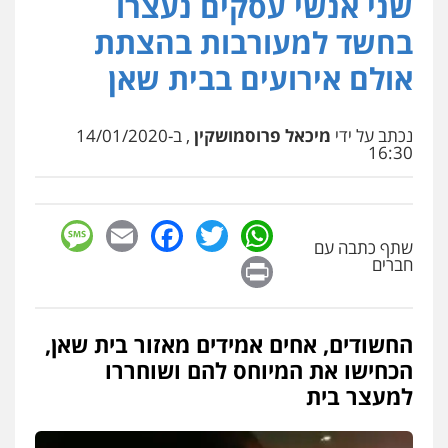
שני אנשי עסקים נעצרו
אברהם שהבזי – משרד עורכי דין
בחשד למעורבות בהצתת
מיסים
כלכלי
פלילי
פשיעה כלכלית
הלבנת
הון
אולם אירועים בבית שאן
0504456555
נכתב על ידי
מיכאל פרוסמושקין
, ב-14/01/2020
עו"ד בן ממן
16:30
פלילי
אסירים
חקירות ומעצרים
סייבר
ניהול משברים פליליים
0506355388
sage
Facebook
Email
WhatsApp
Twitter
שתף כתבה עם
עו"ד דרוויש נאשף
Print
חברים
פלילי
פשיעה חמורה
זכויות אדם
0527448141
החשודים, אחים אמידים מאזור בית שאן,
חליל ביאדי – משרד עורכי דין
הכחישו את המיוחס להם ושוחררו
פלילי
דיני תעבורה
מעצרים וחקירות
למעצר בית
פשיעה חמורה
אסירים
0509636895