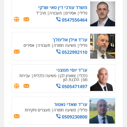
אסירים
צבאי
משרד עורכי דין טאי שרקי
0546364651
פלילי
אסירים
תעבורה
מרב"ד
0547556464
עו"ד עמית שלף
פלילי
פשיעה חמורה
עורכי דין לענייני
אסירים
סמים
עו"ד אילן אלימלך
0542068898
פלילי
פשיעה חמורה
תעבורה
אסירים
0522992110
עו"ד מירב נוסבוים
פלילי
מעצרים וחקירות
נוער
עורכי דין
לענייני אסירים
עו"ד יוסי חמצני
0522331443
כלכלי
צווארון לבן
פשיעה כלכלית
עבירות
מס
הלבנת הון
0505471497
אילן כץ – משרד עורכי דין
משפט פלילי
ייצוג שוטרים וסוהרים
חיילים
ועדות חקירה
עו"ד שאדי נאטור
0546312410
פלילי
פשיעה חמורה
מעצרים וחקירות
0509230800
רעות כהן – משרד עורכי דין