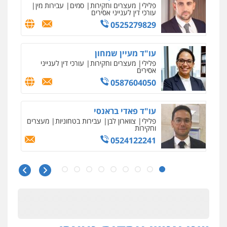
עו"ד רויטל סבג שקד
פלילי
פשיעה חמורה
אמצעי לחימה
אלימות
עורכי דין לענייני אסירים
0528615306
עו"ד רועי אטיאס
משפט פלילי
פשיעה חמורה
צווארון לבן
525043999
עו"ד אסף כהן
פלילי
פשיעה חמורה
סמים והימורים
מעצרים וחקירות
0526555488
אבי אמר משרד עורכי דין
פלילי
משפחה
אזרחי מסחרי
0502130230