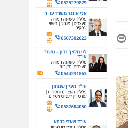
מחיקת כתבות מגוגל
0525279829
ודחיקת אזכורים שליליים
שירותים מקצועיים לעורכי
אלי אונגר משרד עו"ד
דין
פלילי
פשיעה חמורה
מעצרים
מנהלי
רישוי
0522508109
עסקים
Messag
Print
Fa
E
אחסון אתרים
0507302623
מהירות
הגנה
גיבוי
תמיכה
שירותים מקצועיים
לוי מלאך דדון – משרד
לעורכי דין
עו"ד
פלילי
פשיעה חמורה
מעצרים וחקירות
מרכז התחלה חדשה
0544231863
אסירים
עבירות מין
שירותים מקצועיים לעורכי
דין
עו"ד מעיין שמחון
פלילי
מעצרים וחקירות
0544500346
עורכי דין לענייני אסירים
מאיה בלום, עו"ס,
0587604050
טיפול ושיקום
טיפול בהתמכרויות
שירותים מקצועיים לעורכי
עו"ד שאדי כבהא
דין
פלילי
עורכי דין לענייני