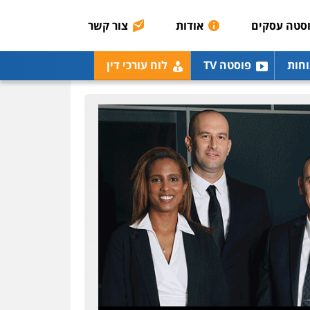
0507003001
סטה עסקים
אודות
צור קשר
מנשה, אלמוג – עורכי דין
וחות
פוסטה TV
לוח עורכי דין
פלילי
עבירות תנועה
צווארון לבן
תעבורה
עורכי
דין לענייני אסירים
מעצרים
וחקירות
0546470989
עו"ד אבי כהן
פלילי
פשיעה חמורה
קטינים
אלימות
סמים
עבירות מין
0523647066
ויקי שמואל – משרד עו"ד
פלילי
משפט פלילי
0528959600