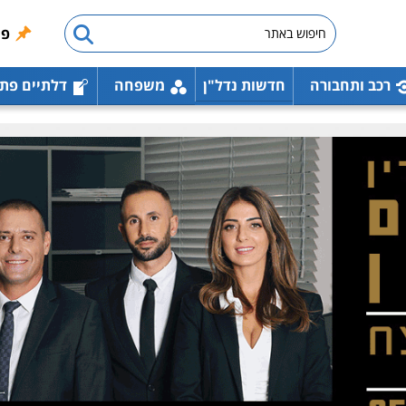
פו
רכב ותחבורה
חדשות נדל"ן
משפחה
דלתיים פת