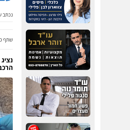
נכתב על
שתף כת
נציג 
הרכב