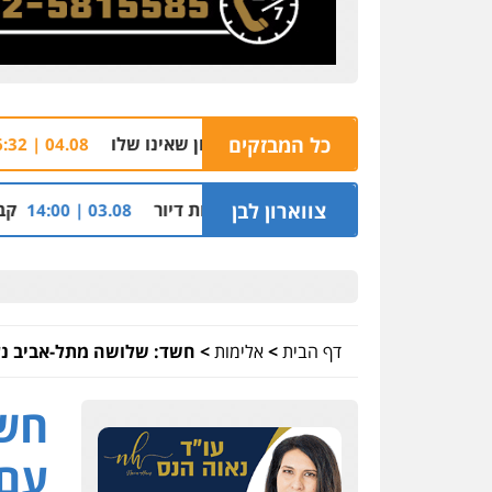
כל המבזקים
הצהרת תובע נ
04.08 | 16:32
 יחידות דיור
צווארון לבן
קבלן מוכר שפשט רג
03.08 | 14:00
דף הבית
>
אלימות
>
חשד: שלושה מתל-אביב נע
חשד
עם 