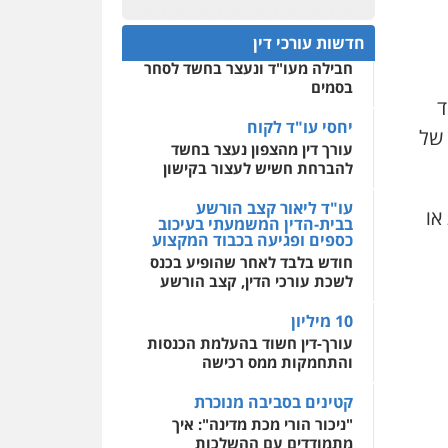
פלילי
אסירים
חקירות
ומעצרים
סייבר
ניהול
חפץ חשוד
0522508109
משברים פליליים
חדשות עורכי דין
עצור בתיק ניסיון רצח קיבל
חבילה מעו"ד ונעצר בחשד לסחר
אחסון אתרים
0506355388
בסמים
מהירות
הגנה
גיבוי
ד
תמיכה
שירותים מקצועיים
לעורכי דין
יחסי עו"ד לקוח
עו"ד דרוויש נאשף
 של
עורך דין מהצפון נעצר בחשד
פלילי
פשיעה חמורה
זכויות
אדם
להברחת חשיש לעצור בקישון
מרכז התחלה חדשה
0527448141
אסירים
עבירות מין
עו"ד ליאור קצב הורשע
או
שירותים מקצועיים לעורכי
בבית-הדין המשמעתי בעיכוב
דין
כספים ופגיעה בכבוד המקצוע
חליל ביאדי – משרד
עורכי דין
חודש בלבד לאחר שהופיע בכנס
0544500346
פלילי
דיני תעבורה
מעצרים
לשכת עורכי הדין, קצב הורשע
וחקירות
פשיעה חמורה
אסירים
10 מיליון
0509636895
עורך-דין חשוד בהעלמת הכנסות
והתחמקות ממס רכישה
עו"ד איהאב זבידאת
פלילי
פשיעה חמורה
ארגוני
קטינים בסביבה מנוכרת
פשע
עבירות המתה
עבירות מין
"ניכור הורי מכת מדינה": איך
מתמודדים עם ההשלכות