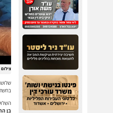
צילום 
שלושה
בחשד 
השלושה
בן הר