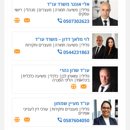
אלי אונגר משרד עו"ד
עו"ד שלומי שרון
פלילי
פשיעה חמורה
מעצרים
מנהלי
רישוי
עסקים
פלילי
צבאי
מעצרים וחקירות
0507302623
0547342002
לוי מלאך דדון – משרד עו"ד
עו"ד אלון קריטי
פלילי
פשיעה חמורה
מעצרים וחקירות
פלילי
כלכלי
אלימות
סמים
מעצרים
0544231863
0525544654
עו"ד שרון נהרי
עו"ד זוהר ארבל
פלילי
צווארון לבן
כלכלי
פשיעה כלכלית
פלילי
פשיעה חמורה
מעצרים וחקירות
בינלאומי
הליכי הסגרה
קטינים
0538788878
עו"ד מעיין שמחון
פלילי
מעצרים וחקירות
עורכי דין לענייני
אסירים
0587604050