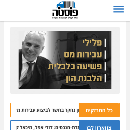
כל המבזקים
עיריית ראשון לציון נחקר בחשד לביצוע עבירות מין
05.08 | 10:05
צווארון לבן
ים בפרשת הסתרת-הנכסים: דודי אפל, מיכאל קליינר והאחים איצי