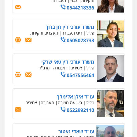
וחקירות
0542255161
גל דהן – משרד עורך דין פלילי
פלילי
פשיעה חמורה
סמים
מעצרים
וחקירות
0544723840
עו"ד ראוף נג'אר
פלילי
עורכי דין לענייני אסירים
מעצרים
סמים
רכוש
0548009246
עדי כרמלי – חברת עו"ד
פלילי
כלכלי
עורכי דין לענייני אסירים
0525060666
גיא זהבי משרד עורכי דין