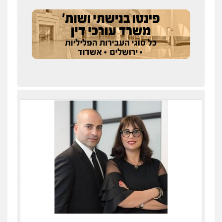
עדי כרמלי – חברת עו"ד
פלילי
כלכלי
עורכי דין לענייני אסירים
0525060666
גיא זהבי משרד עורכי דין
פלילי
משפחה
503456449
עו"ד איהאב ג'לג'ולי
פלילי
מעצרים וחקירות
עורכי דין לענייני
אסירים