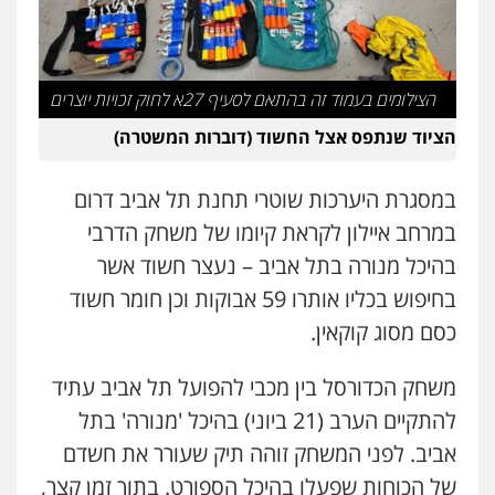
משרד עורכי דין טאי שרקי
פלילי
אסירים
תעבורה
מרב"ד
0547556464
הצילומים בעמוד זה בהתאם לסעיף 27א לחוק זכויות יוצרים
שני אלגרבלי – משרד עורכי דין
עו"ד אילן אלימלך
הציוד שנתפס אצל החשוד (דוברות המשטרה)
פלילי
עורכי דין לענייני אסירים
תעבורה
פלילי
פשיעה חמורה
תעבורה
אסירים
0507120031
0522992110
במסגרת היערכות שוטרי תחנת תל אביב דרום
במרחב איילון לקראת קיומו של משחק הדרבי
עו"ד אייל אביטל
עו"ד שאדי נאטור
בהיכל מנורה בתל אביב – נעצר חשוד אשר
פלילי
פשיעה חמורה
מעצרים וחקירות
פלילי
פשיעה חמורה
מעצרים וחקירות
בחיפוש בכליו אותרו 59 אבוקות וכן חומר חשוד
0544712201
0509230800
כסם מסוג קוקאין.
עו"ד רונן בנדל
גיל דביר – משרד עורכי דין
משחק הכדורסל בין מכבי להפועל תל אביב עתיד
משפט פלילי
פשיעה חמורה
פלילי
פלילי
פשיעה כלכלית
צווארון לבן
להתקיים הערב (21 ביוני) בהיכל 'מנורה' בתל
0524282442
0506217771
אביב. לפני המשחק זוהה תיק שעורר את חשדם
של הכוחות שפעלו בהיכל הספורט. בתוך זמן קצר,