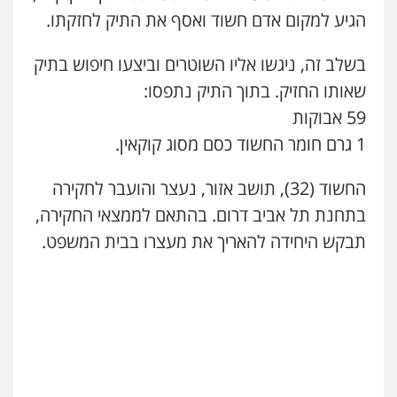
כבריאן, מזר – משרד עורכי דין
סלימאן אבו שעירה – משרד עורכי דין
הגיע למקום אדם חשוד ואסף את התיק לחזקתו.
פלילי
מעצרים וחקירות
פלילי
בטחוני
צבאי
נזיקין
0543986802
0547780927
בשלב זה, ניגשו אליו השוטרים וביצעו חיפוש בתיק
שאותו החזיק. בתוך התיק נתפסו:
מנשה, אלמוג – עורכי דין
עו"ד אסף גונן
59 אבוקות
פלילי
עבירות תנועה
צווארון לבן
תעבורה
פלילי
פשע חמור
תעבורה
צבא
מעצרים
עורכי דין לענייני אסירים
מעצרים וחקירות
וחקירות
1 גרם חומר החשוד כסם מסוג קוקאין.
0546470989
0542255161
החשוד (32), תושב אזור, נעצר והועבר לחקירה
עו"ד אבי כהן
גל דהן – משרד עורך דין פלילי
בתחנת תל אביב דרום. בהתאם לממצאי החקירה,
פלילי
פשיעה חמורה
קטינים
אלימות
פלילי
פשיעה חמורה
סמים
מעצרים
סמים
עבירות מין
וחקירות
תבקש היחידה להאריך את מעצרו בבית המשפט.
0523647066
0544723840
ויקי שמואל – משרד עו"ד
עו"ד ראוף נג'אר
פלילי
משפט פלילי
פלילי
עורכי דין לענייני אסירים
מעצרים
סמים
רכוש
0528959600
0548009246