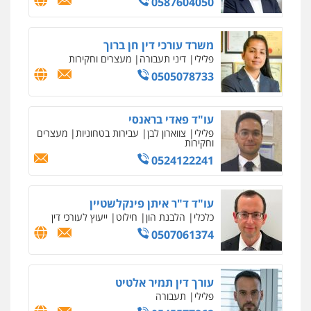
0587604050
פלילי
עבירות תנועה
צווארון לבן
תעבורה
עורכי דין לענייני אסירים
מעצרים וחקירות
0546470989
משרד עורכי דין חן ברוך
פלילי
דיני תעבורה
מעצרים וחקירות
0505078733
ויקי שמואל – משרד עו"ד
פלילי
משפט פלילי
0528959600
עו"ד פאדי בראנסי
פלילי
צווארון לבן
עבירות בטחוניות
מעצרים
וחקירות
עו"ד זוהר ארבל
0524122241
פלילי
פשיעה חמורה
מעצרים וחקירות
קטינים
0538788878
עו"ד ד"ר איתן פינקלשטיין
כלכלי
הלבנת הון
חילוט
ייעוץ לעורכי דין
עו"ד אסף דוק
0507061374
פלילי
עבירות מין
סמים והימורים
פשיעה
חמורה
חקירות ומעצרים
צווארון לבן והונאה
0526885006
עורך דין תמיר אלטיט
פלילי
תעבורה