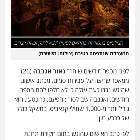
0549732303
עו"ד עמית רוזנצויג
משפט פלילי
דיני תעבורה
0532700200
הצילומים בעמוד זה בהתאם לסעיף 27א לחוק זכויות יוצרים
המעבדה שנתפסה בטירה (צילום: משטרה)
עו"ד אור בן שאנן
פלילי
מעצרים וחקירות
לפני מספר חודשים שוחרר
נאור אגבבה
(26)
0549199449
ממאסר שריצה על עבירות סמים. מכתב אישום
שהוגש נגדו כעת עולה כי לא חלפו להם מספר
עו"ד מוחמד רחאל
פלילי
פשיעה חמורה
צווארון לבן
צבאי
חודשים, ואגבבה שב לסורו: הפעם, כך נטען, הוא
מעצרים וחקירות
גידל יותר מ-1,000 שתילי קנאביס, במשקל כולל
0502228917
של כרבע טון.
בר ציון – אוזן משרד עורכי דין
פלילי
עבירות תנועה
תעבורה
פשיעה
לפי כתב האישום שהוגש בתום חקירת תחנת
חמורה