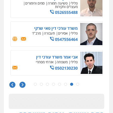
עו"ד איהאב זבידאת
פלילי
פשיעה חמורה
ארגוני פשע
עבירות
המתה
עבירות מין
0509930581
עו"ד יפעת שוורץ סיל
פלילי
תעבורה
0523379525
עו"ד אליה חן ברק
פלילי
פשיעה חמורה
ליווי וייצוג בחקירות
ומעצרים
אסירים
נוער
0525914163
עו"ד שאדי נאטור
פלילי
פשיעה חמורה
מעצרים וחקירות
0509230800