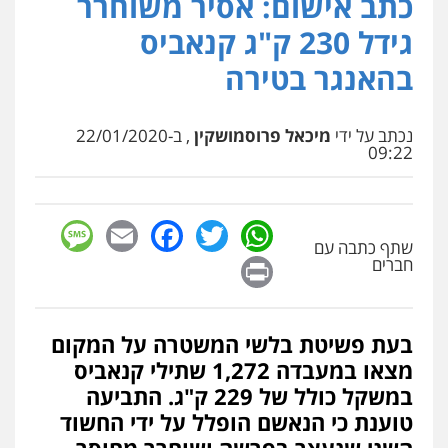
כתב אישום: אסיר משוחרר
גידל 230 ק"ג קנאביס
גיל דביר – משרד עורכי דין
בהאנגר בטירה
פלילי
פשיעה כלכלית
צווארון לבן
0506217771
נכתב על ידי
מיכאל פרוסמושקין
, ב-22/01/2020
09:22
עו"ד אריה פטר
לשעבר סגן מנהל המחלקה הפלילית
בפרקליטות המדינה
0506217994
sage
Facebook
Email
WhatsApp
Twitter
שתף כתבה עם
Print
חברים
משרד עורכי דין פארס פלאח
פלילי
צבאי
צווארון לבן והונאה
ביטוח לאומי
0549911449
בעת פשיטת בלשי המשטרה על המקום
מצאו במעבדה 1,272 שתילי קנאביס
עו"ד עידית שינו-אמיתי
במשקל כולל של 229 ק"ג. התביעה
פלילי
עורכי דין לענייני אסירים
פשיעה
טוענת כי הנאשם הופלל על ידי החשוד
חמורה
מעצרים וחקירות
0507587013