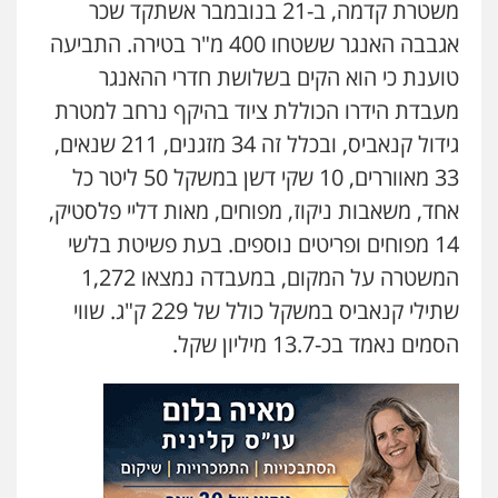
משטרת קדמה, ב-21 בנובמבר אשתקד שכר
0505258475
אגבבה האנגר ששטחו 400 מ"ר בטירה. התביעה
טוענת כי הוא הקים בשלושת חדרי ההאנגר
עו"ד מוחמד סביחאת
פלילי
תעבורה
פשיעה כלכלית
מעבדת הידרו הכוללת ציוד בהיקף נרחב למטרת
0525077716
גידול קנאביס, ובכלל זה 34 מזגנים, 211 שנאים,
33 מאווררים, 10 שקי דשן במשקל 50 ליטר כל
אחד, משאבות ניקוז, מפוחים, מאות דליי פלסטיק,
עו"ד אמיר נאטור
פלילי
פשיעה חמורה
צווארון לבן
מעצרים
14 מפוחים ופריטים נוספים. בעת פשיטת בלשי
0543326767
המשטרה על המקום, במעבדה נמצאו 1,272
שתילי קנאביס במשקל כולל של 229 ק"ג. שווי
חנא בולוס – משרד עורכי דין
הסמים נאמד בכ-13.7 מיליון שקל.
פלילי
פשיעה חמורה
צווארון לבן
נזיקין
0546661544
עו"ד ראוף נג'אר
פלילי
עורכי דין לענייני אסירים
מעצרים
סמים
רכוש