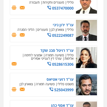
עו"ד אסף כהן
פלילי
פשיעה חמורה
סמים והימורים
מעצרים וחקירות
0526555488
משרד עורכי דין טאי שרקי
פלילי
אסירים
תעבורה
מרב"ד
0547556464
אבי אמר משרד עורכי דין
פלילי
משפחה
אזרחי מסחרי
0502130230
חליל ביאדי – משרד עורכי דין
פלילי
דיני תעבורה
מעצרים וחקירות
פשיעה חמורה
אסירים
0509636895