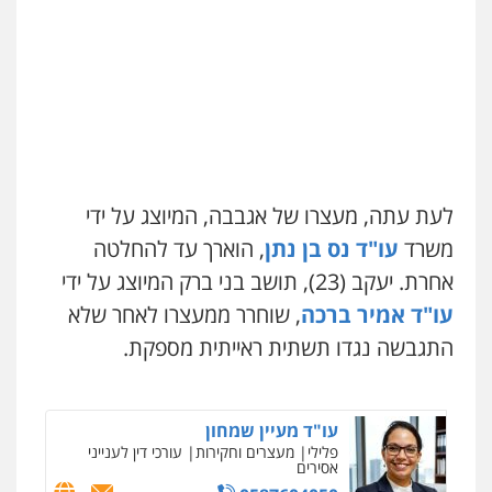
פלילי
צבאי
מעצרים וחקירות
0547342002
קורל קרוז – עורך דין פלילי
משפט פלילי
0545437431
עו"ד אלון קריטי
פלילי
כלכלי
אלימות
סמים
מעצרים
0525544654
עו"ד עלי סעדי
פלילי
פשיעה חמורה
ליווי וייצוג בחקירות
לעת עתה, מעצרו של אגבבה, המיוצג על ידי
ומעצרים
שני אלגרבלי – משרד עורכי דין
0508824984
משרד
עו"ד נס בן נתן
, הוארך עד להחלטה
פלילי
עורכי דין לענייני אסירים
תעבורה
אחרת. יעקב (23), תושב בני ברק המיוצג על ידי
0507120031
עו"ד תומר בנישתי
עו"ד אמיר ברכה
, שוחרר ממעצרו לאחר שלא
פלילי
מעצרים וחקירות
צווארון לבן
פשיעה
חמורה
התגבשה נגדו תשתית ראייתית מספקת.
עו"ד רונן בנדל
0546657865
משפט פלילי
פשיעה חמורה
פלילי
0524282442
עו"ד מעיין שמחון
פלילי
מעצרים וחקירות
עורכי דין לענייני
אסירים
מנשה, אלמוג – עורכי דין