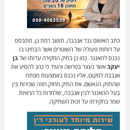
0548009246
עו"ד אלון ארז
פלילי
צבאי
סמים
אלימות במשפחה
צווארון
לבן
0507368203
כתב האשום נגד אגבבה, תושב רמת גן, מתבסס
על דוחות פעולה של השוטרים אשר הבחינו בו
נכנס להאנגר. כמו כן בתיק החקירה עדותו של
בן
עו"ד לימור רוט חזן
פלילי
מעצרים
צווארון לבן
פשיעה חמורה
יעקב
אשר נעצר בפרשה והעיד כי נהג להסיע את
0523407232
אגבבה למקום, אליו נכנס באמצעות מפתח
שהחזיק הנאשם. את התיק מחזק חוזה שכירות בין
עו"ד אשרף שחאדה
בעל ההאנגר לבין אגבבה, שלמרות כל הראיות
פלילי
פשיעה חמורה
מעצרים וחקירות
תעבורה
שמר בחקירתו על זכות השתיקה.
0549535659
עו"ד איהאב ג'לג'ולי
פלילי
מעצרים וחקירות
עורכי דין לענייני