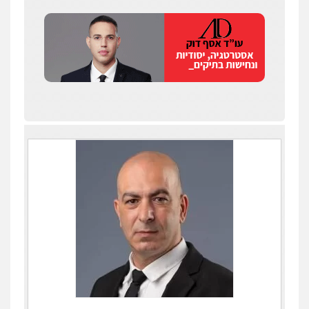
עו"ד רונן בנדל
משפט פלילי
פשיעה חמורה
פלילי
0524282442
מנשה, אלמוג – עורכי דין
פלילי
עבירות תנועה
צווארון לבן
תעבורה
עורכי דין לענייני אסירים
מעצרים וחקירות
0546470989
ויקי שמואל – משרד עו"ד
פלילי
משפט פלילי
0528959600
עו"ד זוהר ארבל
פלילי
פשיעה חמורה
מעצרים וחקירות
קטינים
0538788878