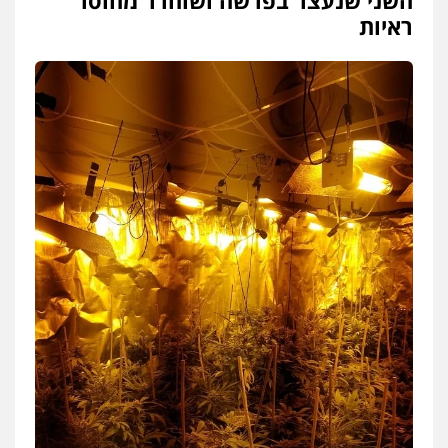
השני שנעצר בפרשה ושוחרר מחוסר
ראיות
עו"ד יאיר בן סימון
פלילי
תעבורה
אזרחי
נזיקין
ביטוח
0505719060
עו"ד נס בן נתן
פלילי
כלכלי
פשיעה חמורה
נוער
0505555110
עו"ד דניאל דרוביצקי
פלילי
משפחה
צבאי
0526409925
עו"ד משה פלמור
פלילי
כלכלי
צווארון לבן
עורכי דין לענייני
אסירים