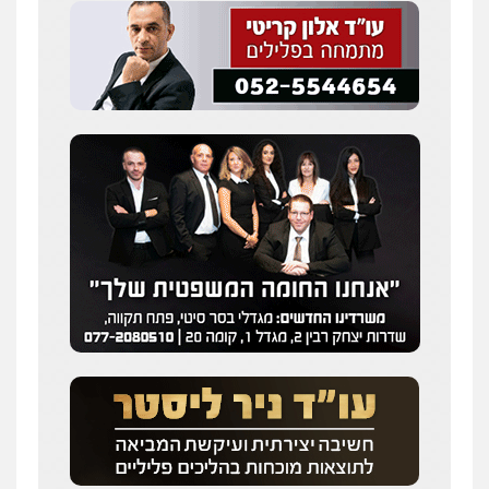
עו"ד אלון קריטי
פלילי
כלכלי
אלימות
סמים
מעצרים
0525544654
שני אלגרבלי – משרד עורכי דין
פלילי
עורכי דין לענייני אסירים
תעבורה
0507120031