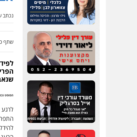
נכתב על
שתף כת
לפיד
הפריש
שנאב
הפוסט נכתב ביום שבת
לרגע 
התפת
להידל
הרעננ