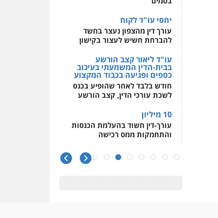
להברחת חשיש לעצור בקישון
עו"ד ליאור קצב הורשע
בבית-הדין המשמעתי בעיכוב
כספים ופגיעה בכבוד המקצוע
חודש בלבד לאחר שהופיע בכנס
לשכת עורכי הדין, קצב הורשע
10 מיליון
עורך-דין חשוד בהעלמת הכנסות
והתחמקות ממס רכישה
קטינים בסביבה מנוכרת
"ניכור הורי מכת מדינה": איך
מתמודדים עם ההשלכות
ההרסניות של התופעה?
אלה המינויים
הוועדה לבחירת שופטים בחרה
26 שופטים ורשמים נוספים
ראו הוזהרתם
הפרקליטות מקדמת הפללת