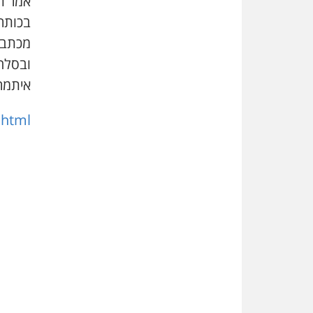
אמר ת
בכותרו
מכתבי
ובסלח
איתמר 
.html