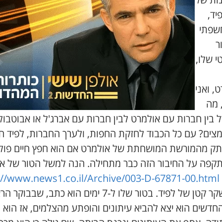
פיד,
חשפתי
ר
י שלו,
, ואני
 מה
 בין חברות עם אולמרט לבין חברות עם אברג'ל או אבוטבול
צים? עם כל הכבוד לחזקת החפות, ולערך החברות, לפיד חי
ק מהמורשת המושחתת של אולמרט אם הוא חפץ חיים פולי
תקפה על החיבור הזה כבר מתחילה. הנה למשל הטור של אר
://www.news1.co.il/Archive/003-D-67871-00.html
ועוד שקר קטן של לפיד. בטור שלו ל-7 ימים הוא כתב, שבבוק
החדשים הוא יצא להביא עיתונים והופתע מהצלמים, אז הוא ח