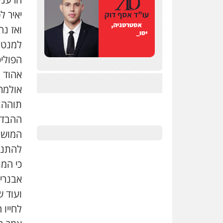
יאיר ל
ואז נ
למנטו
הפוליט
אהוד
אולמרט
תוהה,
ההבדל
המושמ
להתנת
כי המ
אבנרי
לחייו 