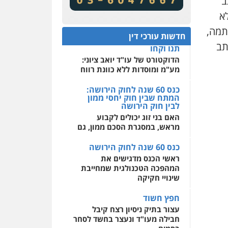
ב
ודחיקת אזכורים שליליים
תנו וקחו
שירותים מקצועיים לעורכי
לא
דין
הדוקטורט של עו"ד יואב ציוני:
תמה,
מע"מ ומוסדות ללא כוונת רווח
חדשות עורכי דין
0522508109
תב
כנס 60 שנה לחוק הירושה:
המתח שבין חוק יחסי ממון
אחסון אתרים
לבין חוק הירושה
מהירות
הגנה
גיבוי
תמיכה
שירותים מקצועיים
האם בני זוג יכולים לקבוע
לעורכי דין
מראש, במסגרת הסכם ממון, גם
כנס 60 שנה לחוק הירושה
מרכז התחלה חדשה
ראשי הכנס מדגישים את
אסירים
עבירות מין
המהפכה הטכנולגית שמחייבת
שירותים מקצועיים לעורכי
שינויי חקיקה
דין
חפץ חשוד
0544500346
עצור בתיק ניסיון רצח קיבל
חבילה מעו"ד ונעצר בחשד לסחר
בסמים
יחסי עו"ד לקוח
עורך דין מהצפון נעצר בחשד