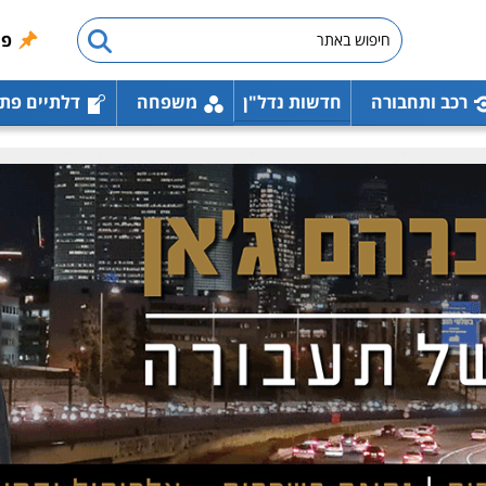
פו
רכב ותחבורה
חדשות נדל"ן
משפחה
דלתיים פת