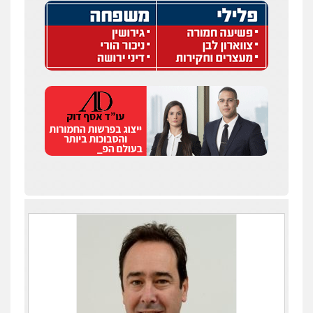
0549199449
סלימאן אבו שעירה – משרד עורכי דין
פלילי
בטחוני
צבאי
נזיקין
0547780927
עו"ד יניב זוסמן
פלילי
כלכלי
פשיעה חמורה
מעצרים
וחקירות
0525199949
עו"ד אמיר נאטור
פלילי
פשיעה חמורה
צווארון לבן
מעצרים
0543326767
עו"ד גיורא זילברשטיין