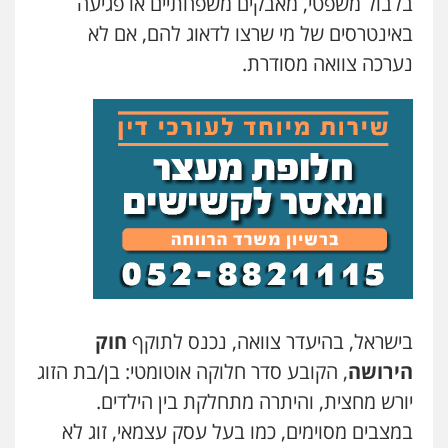
בלבול משפטי, מאבקים משפחתיים או פגיעה
באינטרסים של מי שרצו לדאוג להם, אם לא
עו"ד גיורא זילברשטיין
נערכה צוואה מסודרת.
פלילי
פשיעה חמורה
מעצרים וחקירות
0505212444
עו"ד קובי בן שעיה
פלילי
צווארון לבן
צבאי
0524040052
עו"ד אלון ארז
פלילי
צבאי
סמים
אלימות במשפחה
צווארון
לבן
0507368203
בישראל, בהיעדר צוואה, נכנס לתוקף
חוק
הירושה
, הקובע סדר חלוקה אוטומטי: בן/בת הזוג
עו"ד לימור רוט חזן
יורש מחצית, והיתרה מתחלקת בין הילדים.
פלילי
מעצרים
צווארון לבן
פשיעה חמורה
במצבים מסוימים, כמו בעל עסק עצמאי, זוג לא
0523407232