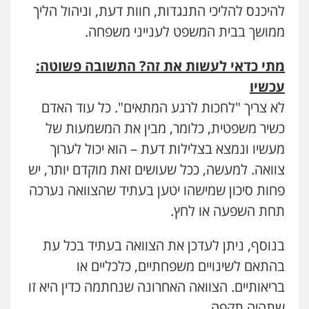
0507003001
להיכנס להליכי התנגדות, חוות דעת, וניהול הליך
ממושך בבית המשפט לענייני משפחה.
עו"ד אייל בסרגליק
פלילי
כלכלי
צווארון לבן
עורכי דין לענייני
מתי כדאי לעשות את זה? התשובה פשוטה:
אסירים
אזרחי
נדל"ן / עסקים
עכשיו
0528488515
לא צריך "לחכות לרגע המתאים". כל עוד האדם
מנשה, אלמוג – עורכי דין
כשיר משפטית, כלומר, מבין את המשמעות של
פלילי
עבירות תנועה
צווארון לבן
תעבורה
עו"ד זקי אלעברה
מעשיו ונמצא בצלילות דעת – הוא יכול לערוך
עורכי דין לענייני אסירים
מעצרים וחקירות
פלילי
פשיעה חמורה
עורכי דין לענייני אסירים
0546470989
צוואה. למעשה, ככל שעושים זאת מוקדם יותר, יש
0559600005
פחות סיכון שמישהו יטען בעתיד שהצוואה נערכה
עו"ד אסף דוק
תחת השפעה או לחץ.
עו"ד מירב נוסבוים
פלילי
עבירות מין
סמים והימורים
פשיעה
חמורה
חקירות ומעצרים
צווארון לבן והונאה
פלילי
מעצרים וחקירות
נוער
עורכי דין
לענייני אסירים
בנוסף, ניתן לעדכן את הצוואה בעתיד בכל עת
0526885006
0522331443
בהתאם לשינויים משפחתיים, כלכליים או
בריאותיים. הצוואה האחרונה שנחתמה כדין היא זו
רעות כהן – משרד עורכי דין
שתהיה תקפה.