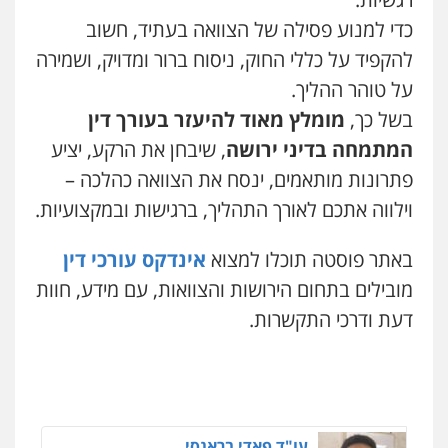
פלילי
פשיעה חמורה
מעצרים וחקירות
קטינים
כדי למנוע פסילה של הצוואה בעתיד, חשוב
0538788878
להקפיד על כללי החוק, ניסוח ברור ומדויק, ושמירה
על טוהר ההליך.
עו"ד שגיא אקו
בשל כך,
מומלץ מאוד להיעזר בעורך דין
פלילי
מעצרים וחקירות
סמים
עבירות מין
עורכי דין לענייני אסירים
המתמחה בדיני ירושה
, שיבחן את הרקע, יציע
0525279829
פתרונות מותאמים, ינסח את הצוואה כהלכה –
וילווה אתכם לאורך התהליך, ברגישות ובמקצועיות.
לוי מלאך דדון – משרד עו"ד
פלילי
פשיעה חמורה
מעצרים וחקירות
באתר פוסטה תוכלו למצוא
אינדקס עורכי דין
0544231863
מובילים בתחום הירושות והצוואות, עם מידע, חוות
דעת ודרכי התקשרות.
עו"ד (רו"ח) יואב ציוני
עבירות מס
הלבנת הון
שומות וערעורי מס
0505430819
עו"ד פאדי בראנסי