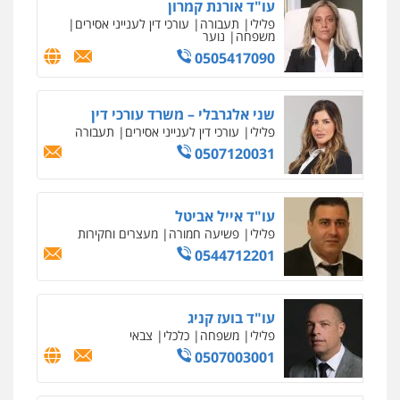
עו"ד אייל בסרגליק
פלילי
כלכלי
צווארון לבן
עורכי דין לענייני
אסירים
אזרחי
נדל"ן / עסקים
0528488515
מנשה, אלמוג – עורכי דין
פלילי
עבירות תנועה
צווארון לבן
תעבורה
עורכי דין לענייני אסירים
מעצרים וחקירות
0546470989
עו"ד אסף דוק
פלילי
עבירות מין
סמים והימורים
פשיעה
חמורה
חקירות ומעצרים
צווארון לבן והונאה
0526885006
עו"ד תומר בנישתי
פלילי
מעצרים וחקירות
צווארון לבן
פשיעה
חמורה
0546657865