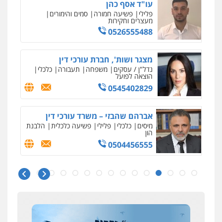
עו"ד אסף כהן
פלילי
פשיעה חמורה
סמים והימורים
מעצרים וחקירות
0526555488
מצגר ושות', חברת עורכי דין
נדל"ן / עסקים
משפחה
תעבורה
כלכלי
הוצאה לפועל
0545402829
אברהם שהבזי – משרד עורכי דין
מיסים
כלכלי
פלילי
פשיעה כלכלית
הלבנת
הון
0504456555
איומים כתובים
ניר קידר – צלם
תושב סכנין חשוד ששלח הודעות מאיימות לעורך דין
צילום עורכי דין
שירותים מקצועיים לעורכי
מקומי
דין
עו"ד אילן אלימלך
0504578527
אבי שקד מונה
פלילי
פשיעה חמורה
תעבורה
אסירים
כחבר ועדת איסור הלבנת הון בלשכת עורכי הדין
0522992110
רונן הלל – מוניטין
194 עורכי הדין החדשים
מחיקת כתבות מגוגל ודחיקת אזכורים