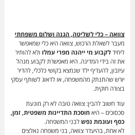
עו"ד אורנת קמרון
פלילי
תעבורה
עורכי דין לענייני אסירים
משפחה
נוער
צוואה – כלי לשליטה, הגנה ושלום משפחתי
0505417090
מעבר לשאלת הרכוש, צוואה היא כלי שמאפשר
ליחיד
לקבוע מי ייהנה מפרי עמלו
ולא להותיר
שני אלגרבלי – משרד עורכי דין
פלילי
עורכי דין לענייני אסירים
תעבורה
את זה בידי המדינה. היא מאפשרת לקבוע מנהל
0507120031
עיזבון, להעדיף ילד שנמצא בקושי כלכלי, להדיר
יורש שהתנתק מהמשפחה, או לדאוג לשותף עסקי
בצורה חוקית.
עו"ד אייל אביטל
פלילי
פשיעה חמורה
מעצרים וחקירות
0544712201
עוד חשוב להבין: צוואה טובה לא רק מונעת
סכסוכים – היא
חוסכת התדיינות משפטית, זמן,
כסף ועוגמת נפש
לבני המשפחה.
עו"ד בועז קניג
פלילי
משפחה
כלכלי
צבאי
לא אחת, בהיעדר צוואה, בני משפחה נאלצים