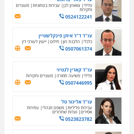
פלילי
צווארון לבן
עבירות בטחוניות
מעצרים
וחקירות
0524122241
עו"ד ד"ר איתן פינקלשטיין
כלכלי
הלבנת הון
חילוט
ייעוץ לעורכי דין
0507061374
עו"ד קארין לגטיוי
פלילי
פשיעה חמורה
מעצרים וחקירות
0507446995
עו"ד אלינור טל
עבירות פליליות
משפט מנהלי
עתירות
אסירים
ועדות שחרורים
0523823782