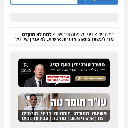
0523379525
עו"ד יוסי חמצני
כלכלי
צווארון לבן
פשיעה כלכלית
עבירות
מס
הלבנת הון
דף הבית
>
דיני משפחה וגירושין
>
למה לא מוקדם
0505471497
מדי לעשות צוואה: אחריות אישית, לא עניין של גיל
גיל דביר – משרד עורכי דין
פלילי
פשיעה כלכלית
צווארון לבן
0506217771
עו"ד עידית שינו-אמיתי
פלילי
עורכי דין לענייני אסירים
פשיעה
חמורה
מעצרים וחקירות
0507587013
עו"ד אור בן שאנן
פלילי
מעצרים וחקירות