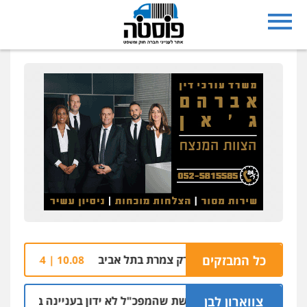
0505542333
עו"ד בן ממן
פלילי
אסירים
חקירות ומעצרים
סייבר
ניהול משברים פליליים
0506355388
חליל ביאדי – משרד עורכי דין
פלילי
דיני תעבורה
מעצרים וחקירות
פשיעה חמורה
אסירים
0509636895
עו"ד איהאב זבידאת
פלילי
פשיעה חמורה
ארגוני פשע
עבירות
המתה
עבירות מין
0509930581
כל המבזקים
שוב: רימון בפארק צמרת בתל אביב
בחזרה לכוכ
10.08 | 11:44
עו"ד יפעת שוורץ סיל
פלילי
תעבורה
צווארון לבן
ניצב שושן דורשת שהמפכ"ל לא ידון בעניינה בגלל קרבתו לתנ