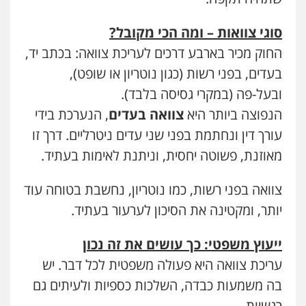
פלילי
צווארון לבן
תעבורה
אסירים
מעצרים
וחקירות
0506277425
סוגי צוואות – ומה הכי מקובל?
החוק מכיר בארבע דרכים לעריכת צוואה: בכתב יד,
עו"ד רעות שמחון
בעדים, בפני רשות (כגון נוטריון או שופט),
פלילי
אסירים
תעבורה
ובעל-פה (במקרי גסיסה בלבד).
0507623810
הנפוצה ביותר היא
צוואה בעדים
, הנערכת בידי
עורך דין ונחתמת בפני שני עדים ניטרליים. דרך זו
עו"ד שנהב אילון
מאוזנת, פשוטה יחסית, וניתנת לאימות בעתיד.
פלילי
פשיעה חמורה
חקירות ומעצרים
נוער
עורכי דין לענייני אסירים
תעבורה
0549475678
צוואה בפני רשות, כמו נוטריון, נחשבת בטוחה עוד
יותר, ומקטינה את הסיכון לערעור בעתיד.
כבריאן, מזר – משרד עורכי דין
פלילי
מעצרים וחקירות
ייעוץ משפטי: כך עושים את זה נכון
0543986802
עריכת צוואה היא פעולה משפטית לכל דבר. יש
בה משמעות כבדה, השלכות כספיות ולעיתים גם
עו"ד זוהר ארבל
רגשיות.