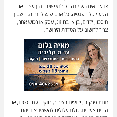
צוואה אינה שמורה רק למי שצבר הון עצום או
עו"ד אור בן שאנן
הגיע לגיל הפנסיה. כל אדם שיש לו דירה, חשבון
פלילי
מעצרים וחקירות
חיסכון, ילדים, בן או בת זוג, עסק או רכוש אחר,
0549199449
צריך לחשוב על הסדרת הירושה.
סלימאן אבו שעירה – משרד עורכי דין
פלילי
בטחוני
צבאי
נזיקין
0547780927
עו"ד יניב זוסמן
פלילי
כלכלי
פשיעה חמורה
מעצרים
וחקירות
0525199949
עו"ד אמיר נאטור
זוגות פרק ב', ידועים בציבור, רווקים עם נכסים, או
פלילי
פשיעה חמורה
צווארון לבן
מעצרים
הורים צעירים, כולם עלולים להשאיר אחריהם
0543326767