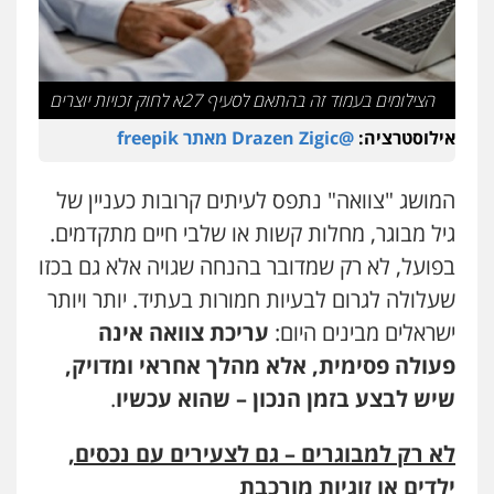
עו"ד יפעת שוורץ סיל
פלילי
תעבורה
0523379525
הצילומים בעמוד זה בהתאם לסעיף 27א לחוק זכויות יוצרים
אילוסטרציה:
@Drazen Zigic מאתר freepik
עו"ד יוסי חמצני
כלכלי
צווארון לבן
פשיעה כלכלית
עבירות
מס
הלבנת הון
המושג "צוואה" נתפס לעיתים קרובות כעניין של
0505471497
גיל מבוגר, מחלות קשות או שלבי חיים מתקדמים.
בפועל, לא רק שמדובר בהנחה שגויה אלא גם בכזו
גיל דביר – משרד עורכי דין
שעלולה לגרום לבעיות חמורות בעתיד. יותר ויותר
פלילי
פשיעה כלכלית
צווארון לבן
ישראלים מבינים היום:
עריכת צוואה אינה
0506217771
פעולה פסימית, אלא מהלך אחראי ומדויק,
שיש לבצע בזמן הנכון – שהוא עכשיו
.
עו"ד עידית שינו-אמיתי
פלילי
עורכי דין לענייני אסירים
פשיעה
חמורה
מעצרים וחקירות
לא רק למבוגרים – גם לצעירים עם נכסים,
0507587013
ילדים או זוגיות מורכבת