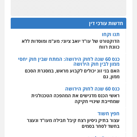
מהירות
הגנה
גיבוי
תמיכה
שירותים
תנו וקחו
מקצועיים לעורכי דין
בר ציון – אוזן משרד עורכי דין
הדוקטורט של עו"ד יואב ציוני: מע"מ ומוסדות ללא
פלילי
עבירות תנועה
תעבורה
פשיעה
כוונת רווח
חמורה
חדשות עורכי דין
0505258475
כנס 60 שנה לחוק הירושה: המתח שבין חוק יחסי
מרכז התחלה חדשה
ממון לבין חוק הירושה
אסירים
עבירות מין
שירותים מקצועיים
לעורכי דין
האם בני זוג יכולים לקבוע מראש, במסגרת הסכם
עו"ד אסף גונן
ממון, גם
0544500346
פלילי
פשע חמור
תעבורה
צבא
מעצרים
וחקירות
כנס 60 שנה לחוק הירושה
0542255161
מאיה בלום, עו"ס, טיפול ושיקום
ראשי הכנס מדגישים את המהפכה הטכנולגית
טיפול בהתמכרויות
שירותים מקצועיים
שמחייבת שינויי חקיקה
לעורכי דין
גל דהן – משרד עורך דין פלילי
0504062539
חפץ חשוד
פלילי
פשיעה חמורה
סמים
מעצרים
וחקירות
עצור בתיק ניסיון רצח קיבל חבילה מעו"ד ונעצר
בחשד לסחר בסמים
0544723840
עו"ד ד"ר אבי שקד
עבירות כלכליות
הלבנת הון
חילוטים
יחסי עו"ד לקוח
עבירות פליליות
גיל פרידמן – משרד עו"ד
עורך דין מהצפון נעצר בחשד להברחת חשיש לעצור
0544385337
פלילי
צווארון לבן
מעצרים וחקירות
מחיקת
בקישון
רישום פלילי
0503366733
עו"ד ליאור קצב הורשע בבית-הדין המשמעתי
איתי חקירות – שירותים לעורכי דין