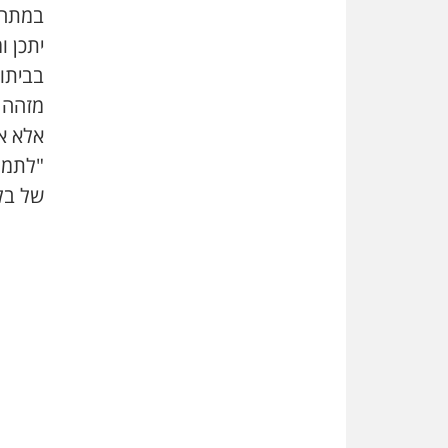
במתחם 
יתכן ו
בביתו
מזהה 
אלא א
"לתמו
של בל