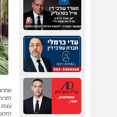
שחרור
למרות
עצמו כ
לחלופ