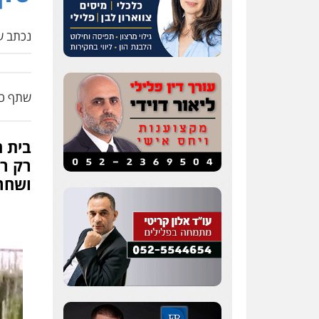
נכתב על
שתף כת
בית ה
רק רא
ושחר