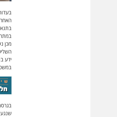
בעדות
האחרי
בתנאי
במתחם
מכן נ
השליש
ידע בת
במשטר
בגרסתו
שנגע 