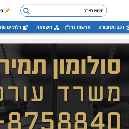
פו
רכב ותחבורה
חדשות נדל"ן
משפחה
דלתיים פת