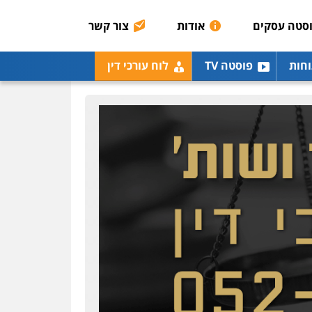
רונן הלל – מוניטין
מחיקת כתבות מגוגל
סטה עסקים
אודות
צור קשר
ודחיקת אזכורים שליליים
שירותים מקצועיים לעורכי
דין
וחות
פוסטה TV
לוח עורכי דין
0522508109
אחסון אתרים
מהירות
הגנה
גיבוי
תמיכה
שירותים מקצועיים
לעורכי דין
מרכז התחלה חדשה
אסירים
עבירות מין
שירותים מקצועיים לעורכי
דין
0544500346
מאיה בלום, עו"ס,
טיפול ושיקום
טיפול בהתמכרויות
שירותים מקצועיים לעורכי