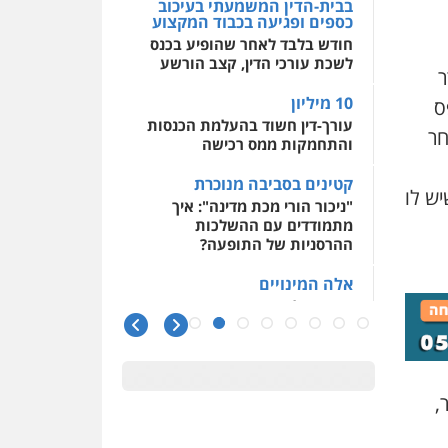
בבית-הדין המשמעתי בעיכוב
כספים ופגיעה בכבוד המקצוע
חודש בלבד לאחר שהופיע בכנס
לשכת עורכי הדין, קצב הורשע
ר
10 מיליון
ס
עורך-דין חשוד בהעלמת הכנסות
חר
והתחמקות ממס רכישה
קטינים בסביבה מנוכרת
ש לו
"ניכור הורי מכת מדינה": איך
מתמודדים עם ההשלכות
ההרסניות של התופעה?
אלה המינויים
הוועדה לבחירת שופטים בחרה
26 שופטים ורשמים נוספים
ראו הוזהרתם
הפרקליטות מקדמת הפללת
,
עורכי דין "קונסילייריז" בחוק
המאבק בארגוני פשיעה