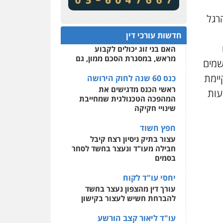
מע"מ ומוסדות ללא כוונת רווח
שירותים מקצועיים לעורכי
דין
רגל
כנס 60 שנה לחוק הירושה:
המתח שבין חוק יחסי ממון
0522508109
חדשות עורכי דין
לבין חוק הירושה
האם בני זוג יכולים לקבוע
אחסון אתרים
מראש, במסגרת הסכם ממון, גם
מהירות
הגנה
גיבוי
שמים
תמיכה
שירותים מקצועיים
לעורכי דין
יימת
כנס 60 שנה לחוק הירושה
ראשי הכנס מדגישים את
עות
המהפכה הטכנולגית שמחייבת
מרכז התחלה חדשה
שינויי חקיקה
אסירים
עבירות מין
שירותים מקצועיים לעורכי
חפץ חשוד
דין
עצור בתיק ניסיון רצח קיבל
חבילה מעו"ד ונעצר בחשד לסחר
0544500346
בסמים
יחסי עו"ד לקוח
עורך דין מהצפון נעצר בחשד
להברחת חשיש לעצור בקישון
עו"ד ליאור קצב הורשע