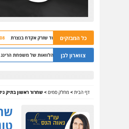
כל המבזקים
יע לשוטרים לתפוס חשוד שזרק אקדח בנצרת
צעי
06.08 | 10:07
צווארון לבן
ר בחיפה וסינדיקאט ההלוואות של משפחת הרינג
05.08 | 16:14
דף הבית
>
מחלק סמים
>
שחרור ראשון בתיק גידול 5.5 טון קנאביס בניצ
טון