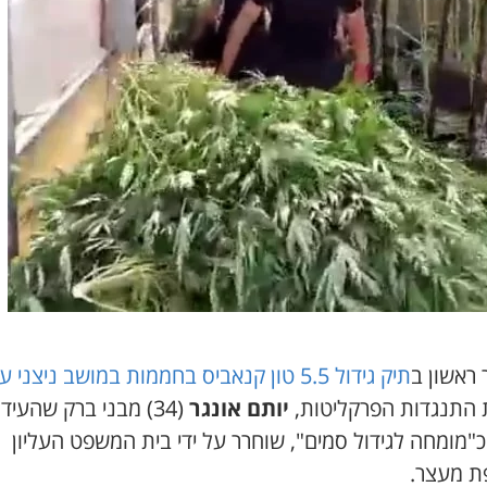
 ראשון ב
תיק גידול 5.5 טון קנאביס בחממות במושב ניצני עוז
 התנגדות הפרקליטות,
יותם אונגר
(34) מבני ברק שהעיד
"מומחה לגידול סמים", שוחרר על ידי בית המשפט העליון
ת מעצר.