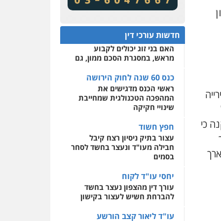
מע"מ ומוסדות ללא כוונת רווח
שירותים מקצועיים לעורכי
ן
דין
כנס 60 שנה לחוק הירושה:
המתח שבין חוק יחסי ממון
0522508109
חדשות עורכי דין
לבין חוק הירושה
האם בני זוג יכולים לקבוע
אחסון אתרים
מראש, במסגרת הסכם ממון, גם
מהירות
הגנה
גיבוי
תמיכה
שירותים מקצועיים
לעורכי דין
כנס 60 שנה לחוק הירושה
ראשי הכנס מדגישים את
ייה
המהפכה הטכנולגית שמחייבת
מרכז התחלה חדשה
שינויי חקיקה
אסירים
עבירות מין
ה כי
שירותים מקצועיים לעורכי
חפץ חשוד
דין
עצור בתיק ניסיון רצח קיבל
חבילה מעו"ד ונעצר בחשד לסחר
0544500346
ארך
בסמים
יחסי עו"ד לקוח
עורך דין מהצפון נעצר בחשד
להברחת חשיש לעצור בקישון
עו"ד ליאור קצב הורשע