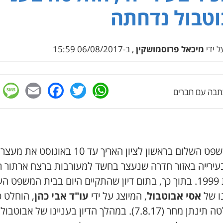
טבול נדחתה
 ידי
מיכאל פרוסמושקין
, ב-06/08/2017 15:59
e
cebook
mail
WhatsApp
Twitter
בה עם חברים
בית משפט השלום בראשון לציון האריך עד 10 באוגוסט א
עירייה באזור חדרה שנעצר בחשד למעורבות ברצח ארתור רו
בשנת 1999. בתוך כך, בתום דיון שהתקיים היום בבית המשפט הע
נו של
אסי אבוטבול
, המיוצג על ידי
עו"ד אבי כהן
, הוחלט כ
ההחלטה תינתן מחר (7.8.17). במהלך הדיון בעניינו של אבוטבול,