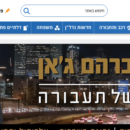
פו
רכב ותחבורה
חדשות נדל"ן
משפחה
דלתיים פת