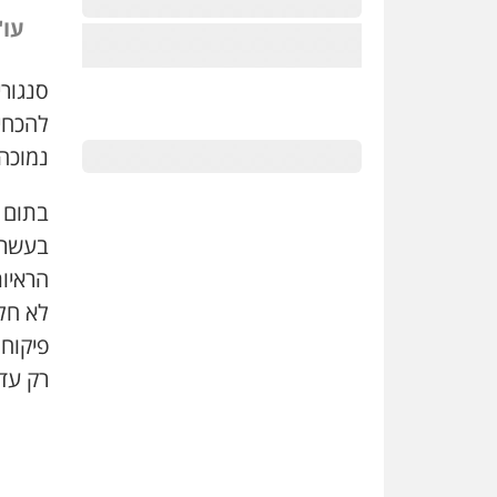
עו"
סנגורי
להכחי
נמוכה.
בתום 
בעשרה
הראיו
לא חל
פיקוח 
רק עד 10 באוגוס