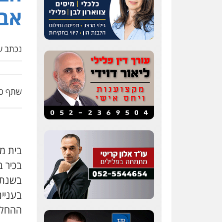
אבו
נכתב על
שתף כת
בכיר ב
בעניי