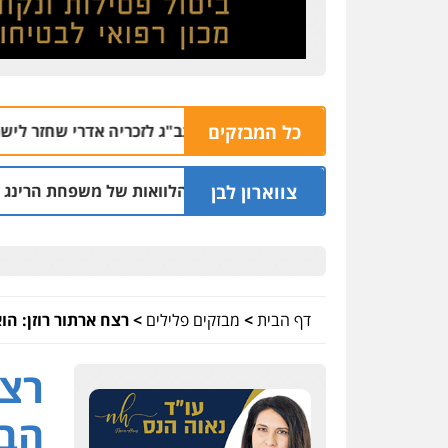
כל המבזקים
: אף שוטר לא המתין בנתב"ג לזכריה אדרי שחזר לישראל
06.08 | 13:47
צווארון לבן
שעבר בחיפה וסינדיקאט ההלוואות של משפחת הרינג
05.08 | 16:14
דף הבית
>
מבזקים פלילים
>
רצח ארתור רוזן: הו
רצח
הבכ