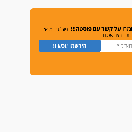
משרות אמון
יו"ר מחוז ת"א משבץ עובדות
שלו למינוי דייני בית הדין
למשמעת
רו על קשר עם פוסטה!!!
ניוזלטר יומי אל
האופנוע חזר הביתה
בת הדואר שלכם
עו"ד גיל פרידמן והרפתקאות
אופנוע השטח שלו
הזכות לטנף
זוכה עורך-דין שהשווה את ברק
לסינוואר ואת "הבמות של קפלן"
לחמאס
מאסר לעורך הדין
מאסר בפועל לעו"ד מהצפון
שהגיש תביעות פיקטיביות בשם
פלסטינים
על המידתיות
ביה"ד המשמעתי ביטל השעיה
לצמיתות של עורכת-דין שהביעה