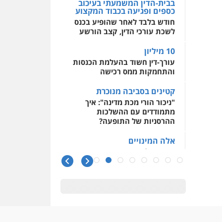
בבית-הדין המשמעתי בעיכוב
כספים ופגיעה בכבוד המקצוע
חודש בלבד לאחר שהופיע בכנס
לשכת עורכי הדין, קצב הורשע
10 מיליון
עורך-דין חשוד בהעלמת הכנסות
והתחמקות ממס רכישה
קטינים בסביבה מנוכרת
"ניכור הורי מכת מדינה": איך
מתמודדים עם ההשלכות
ההרסניות של התופעה?
אלה המינויים
הוועדה לבחירת שופטים בחרה
26 שופטים ורשמים נוספים
ראו הוזהרתם
הפרקליטות מקדמת הפללת
עורכי דין "קונסילייריז" בחוק
המאבק בארגוני פשיעה