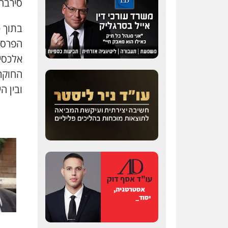
סירבה
בתוך כ
הפרסו
אלכסיי
החוקרי
ובין ה