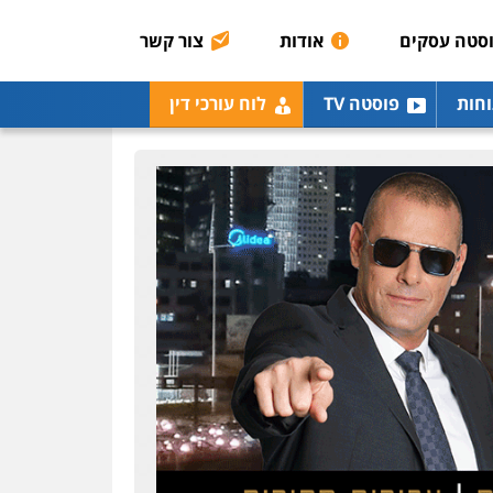
רונן הלל – מוניטין
מחיקת כתבות מגוגל
סטה עסקים
אודות
צור קשר
ודחיקת אזכורים שליליים
שירותים מקצועיים לעורכי
דין
וחות
פוסטה TV
לוח עורכי דין
0522508109
אחסון אתרים
מהירות
הגנה
גיבוי
תמיכה
שירותים מקצועיים
לעורכי דין
מרכז התחלה חדשה
אסירים
עבירות מין
שירותים מקצועיים לעורכי
דין
0544500346
מאיה בלום, עו"ס,
טיפול ושיקום
טיפול בהתמכרויות
שירותים מקצועיים לעורכי