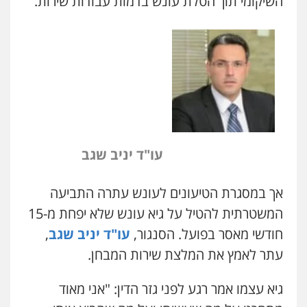
השיקומי תוך הטלת עונש בדמות עבודות שירות.
עו"ד יניב שגב
אך במסגרת הטיעונים לעונש עתרה התביעה
המשטרתית להטיל על גיא עונש שלא יפחת מ-15
חודשי מאסר בפועל. הסנגור,
עו"ד יניב שגב
,
עתר לאמץ את המלצת שירות המבחן.
ניר קידר – צלם
צילום עורכי דין
שירותים מקצועיים לעורכי
דין
גיא עצמו אמר רגע לפני גזר הדין: "אני מאוד
0504578527