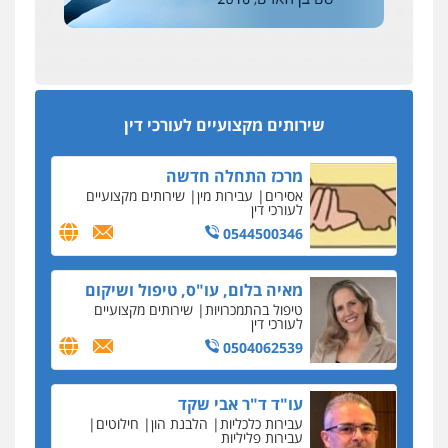
0522508109
עסקה חמה
מפקח במס הכנסה ועורך-דין חשודים בהצהרה כוזבת
אחסון אתרים
על עסקת נדל"ן בצפון
מהירות
הגנה
גיבוי
תמיכה
שירותים
מקצועיים לעורכי דין
סקס בכל מחיר
שירותים מקצועיים לעורכי דין
כתב האישום נגד עו"ד עידן דביר: האונס והמחירון
לאקטים מיניים
מרכז התחלה חדשה
כתב אישום: יו"ר ש"ס לשעבר בחיפה וסינדיקאט
אסירים
עבירות מין
שירותים מקצועיים
ההלוואות של משפחת הרינג
לעורכי דין
הפרקליטות: הרב נתנאל חייק ואביו הרב אריה חייק
0544500346
שמשו אנשי
החשוד ברצח עו"ד ארבל פלדמן טען לרקע נפשי
מאיה בלום, עו"ס, טיפול ושיקום
ושתק בחקירתו
טיפול בהתמכרויות
שירותים מקצועיים
לעורכי דין
בבית המשפט התברר כי לחשוד, אחמד אלרג'וב
מרמלה, לא נערכה
0504062539
יחסי עו"ד לקוח
עו"ד ד"ר אבי שקד
עורכת דין נעצרה בחשד להעברת סם לנאשם בכלא
עבירות כלכליות
הלבנת הון
חילוטים
השרון
עבירות פליליות