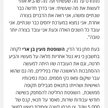
מתחרט על מה שעשיתי ועל מה שהביא אותי
לעשות את מה שעשיתי. אני בדרך חדשה כבר
רונן הלל – מוניטין
שנתיים ומשהו, אני רואה את הדברים בצורה
מחיקת כתבות מגוגל ודחיקת אזכורים
שליליים
שירותים מקצועיים לעורכי דין
אחרת. אני נמצא במערכת יחסים כבר שנתיים. אני
0522508109
עובד כל השנים האלה וכעת אני עובד בצורה יותר
טובה".
אחסון אתרים
מהירות
הגנה
גיבוי
תמיכה
שירותים
מקצועיים לעורכי דין
בעת מתן גזר הדין,
השופטת מעין בן ארי
לקחה
בחשבון כי גיא נטל אחריות מלאה על מעשיו והביע
חרטה, וגם את העובדה שזו היתה למעשה
מרכז התחלה חדשה
ההסתבכות הראשונה שלו בפלילים, מה גם שהוא
אסירים
עבירות מין
שירותים מקצועיים
לעורכי דין
עבר שיקום ומאז נקי מסמים. נוכח נסיבותיו
0544500346
האישיות ושהייתו בתנאים מגבילים תקופה
ממושכת, השופטת החליטה להסתפק בשישה
מאיה בלום, עו"ס, טיפול ושיקום
טיפול בהתמכרויות
שירותים מקצועיים
חודשי עבודות שירות, מאסר על תנאי, קנס של
לעורכי דין
5,000 שקל, צו מבחן לשנה ופסילת רישיון למשך
0504062539