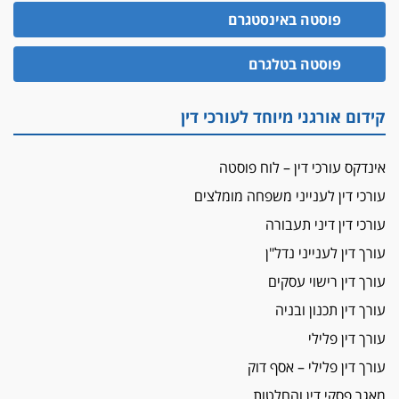
האופנוע חזר הביתה
פוסטה באינסטגרם
עו"ד גיל פרידמן והרפתקאות אופנוע השטח שלו
הזכות לטנף
פוסטה בטלגרם
זוכה עורך-דין שהשווה את ברק לסינוואר ואת
"הבמות של קפלן" לחמאס
קידום אורגני מיוחד לעורכי דין
מאסר לעורך הדין
מאסר בפועל לעו"ד מהצפון שהגיש תביעות
אינדקס עורכי דין – לוח פוסטה
פיקטיביות בשם פלסטינים
עורכי דין לענייני משפחה מומלצים
על המידתיות
ביה"ד המשמעתי ביטל השעיה לצמיתות של
עורכי דין דיני תעבורה
עורכת-דין שהביעה שמחה ב-7 באוקטובר
עורך דין לענייני נדל"ן
אשם
עורך דין רישוי עסקים
עו"ד הלל בבייב הורשע בהונאת עשרות לקוחות,
עורך דין תכנון ובניה
ההסדר: 7-9 שנות מאסר
עורך דין פלילי
דין ומקרקעין
עורך דין פלילי – אסף דוק
עורך דין ברמת השרון נחקר בחשד למרמה בעסקת
נדל"ן
מאגר פסקי דין והחלטות