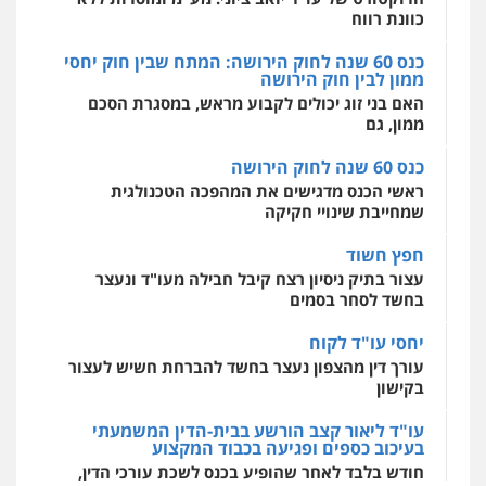
כוונת רווח
כנס 60 שנה לחוק הירושה: המתח שבין חוק יחסי
ממון לבין חוק הירושה
מרכז התחלה חדשה
האם בני זוג יכולים לקבוע מראש, במסגרת הסכם
אסירים
עבירות מין
שירותים מקצועיים
לעורכי דין
ממון, גם
0544500346
כנס 60 שנה לחוק הירושה
ראשי הכנס מדגישים את המהפכה הטכנולגית
שמחייבת שינויי חקיקה
חפץ חשוד
עצור בתיק ניסיון רצח קיבל חבילה מעו"ד ונעצר
בחשד לסחר בסמים
יחסי עו"ד לקוח
עורך דין מהצפון נעצר בחשד להברחת חשיש לעצור
בקישון
עו"ד ליאור קצב הורשע בבית-הדין המשמעתי
בעיכוב כספים ופגיעה בכבוד המקצוע
חודש בלבד לאחר שהופיע בכנס לשכת עורכי הדין,