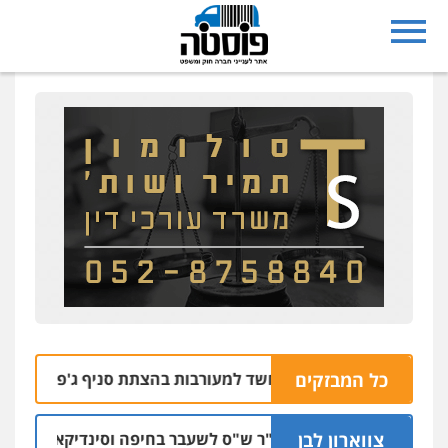
כל המבזקים
ושבי רחובות נעצרו בחשד למעורבות בהצתת סניף ג'פניקה בגבעת
צווארון לבן
כתב אישום: יו"ר ש"ס לשעבר בחיפה וסינדיקאט ההלוואו