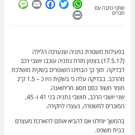
sage
Facebook
Email
WhatsApp
Twitter
צילום עורכי דין
שירותים מקצועיים לעורכי
דין
שתף כתבה עם
Print
חברים
0504578527
רונן הלל – מוניטין
מחיקת כתבות מגוגל ודחיקת אזכורים
שליליים
שירותים מקצועיים לעורכי דין
0522508109
בפעילות משטרת נתניה שנערכה הלילה
(17.5.17) בצפון מזרח נתניה עוכבו יושבי רכב
אחסון אתרים
לבדיקה. תוך כך הבחינו השוטרים בשקית מושלכת
מהירות
הגנה
גיבוי
תמיכה
שירותים
מקצועיים לעורכי דין
מהרכב. בבדיקה עלה כי בשקית היו כ – 1.5 ק"ג
חומר חשוד כסם מסוג מריחואנה.
שני יושבי הרכב, תושבי נתניה בני 41 ו- 45,
מרכז התחלה חדשה
המוכרים למשטרה, נעצרו לחקירה.
אסירים
עבירות מין
שירותים מקצועיים
לעורכי דין
0544500346
בהמשך יוחלט אם להביא אותם להארכת מעצרם
בבית משפט.
מאיה בלום, עו"ס, טיפול ושיקום