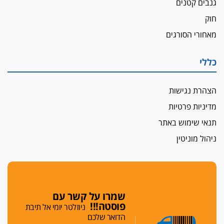
גנבים קטנים
שנחשף בפעילות בלשים בטלגרם
חוק
לא בכל יום
מאחורי הסורגים
עו"ד שרון נהרי חיתן את בנו הבכור דניאל
הכנסת אישרה
כללי
הגבלת שכר טרחה בייצוג נכי צה"ל ונפגעי פעולות
איבה
הצהרת נגישות
איתות מירושלים
מדיניות פרטיות
יו"ר המחוז צ'צ'קס מכנס ישיבה להדחת
ממלא-מקומו, ועמית בכר שותק
תנאי שימוש באתר
מחאת הפרקליטים והסנגורים
ניהול מוניטין
יצאו לשעה מבית המשפט ועמדו בחוץ לאות הזדהות
עם השופטים
הביקורת חוגגת
מבקר לשכת עורכי הדין בתביעה נגד "איכות
שמרו על קשר עם
השלטון" בעידן עמית בכר
פוסטה!!!
ניוזלטר יומי אל תיבת
הדואר שלכם
נכנס לאינדקס