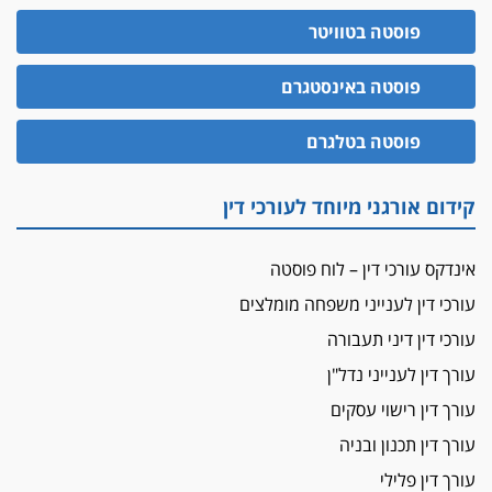
עורך-דין חשוד בהעלמת הכנסות והתחמקות ממס
פוסטה בטוויטר
רכישה
קטינים בסביבה מנוכרת
פוסטה באינסטגרם
"ניכור הורי מכת מדינה": איך מתמודדים עם
ההשלכות ההרסניות של התופעה?
פוסטה בטלגרם
אלה המינויים
הוועדה לבחירת שופטים בחרה 26 שופטים ורשמים
קידום אורגני מיוחד לעורכי דין
נוספים
ראו הוזהרתם
אינדקס עורכי דין – לוח פוסטה
הפרקליטות מקדמת הפללת עורכי דין "קונסילייריז"
עורכי דין לענייני משפחה מומלצים
בחוק המאבק בארגוני פשיעה
עורכי דין דיני תעבורה
משרות אמון
יו"ר מחוז ת"א משבץ עובדות שלו למינוי דייני בית
עורך דין לענייני נדל"ן
הדין למשמעת
עורך דין רישוי עסקים
האופנוע חזר הביתה
עורך דין תכנון ובניה
עו"ד גיל פרידמן והרפתקאות אופנוע השטח שלו
עורך דין פלילי