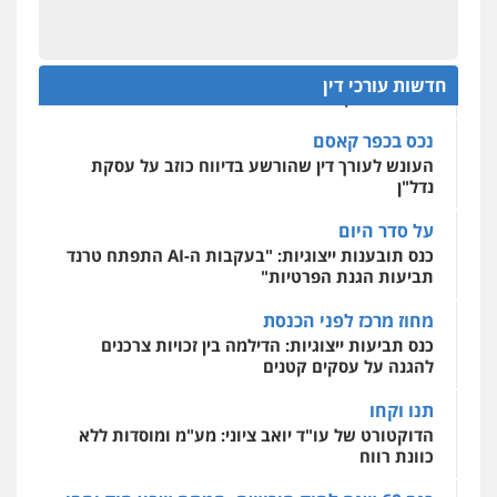
בפרקטיקה של דיונים "מחוץ לפרוטוקול"
מחיקת כתבות מגוגל ודחיקת אזכורים
שליליים
שירותים מקצועיים לעורכי דין
על חשבון הלקוח
0522508109
מאסר בפועל לעו"ד שעקץ שני מיליון שקל על דירה
חדשות עורכי דין
ששייכת ללקוחותיו
אחסון אתרים
מהירות
הגנה
גיבוי
תמיכה
שירותים
נכס בכפר קאסם
מקצועיים לעורכי דין
העונש לעורך דין שהורשע בדיווח כוזב על עסקת
נדל"ן
על סדר היום
מרכז התחלה חדשה
כנס תובענות ייצוגיות: "בעקבות ה-AI התפתח טרנד
אסירים
עבירות מין
שירותים מקצועיים
לעורכי דין
תביעות הגנת הפרטיות"
0544500346
מחוז מרכז לפני הכנסת
כנס תביעות ייצוגיות: הדילמה בין זכויות צרכנים
להגנה על עסקים קטנים
תנו וקחו
הדוקטורט של עו"ד יואב ציוני: מע"מ ומוסדות ללא
כוונת רווח