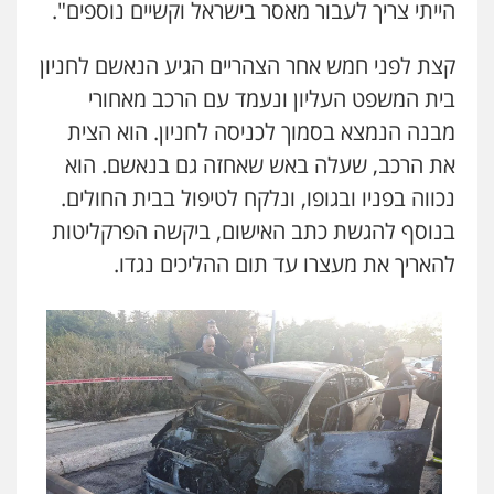
הייתי צריך לעבור מאסר בישראל וקשיים נוספים".
קצת לפני חמש אחר הצהריים הגיע הנאשם לחניון
ניר קידר – צלם
בית המשפט העליון ונעמד עם הרכב מאחורי
צילום עורכי דין
שירותים מקצועיים לעורכי
דין
מבנה הנמצא בסמוך לכניסה לחניון. הוא הצית
0504578527
את הרכב, שעלה באש שאחזה גם בנאשם. הוא
נכווה בפניו ובגופו, ונלקח לטיפול בבית החולים.
רונן הלל – מוניטין
מחיקת כתבות מגוגל ודחיקת אזכורים
בנוסף להגשת כתב האישום, ביקשה הפרקליטות
שליליים
שירותים מקצועיים לעורכי דין
להאריך את מעצרו עד תום ההליכים נגדו.
0522508109
אחסון אתרים
מהירות
הגנה
גיבוי
תמיכה
שירותים
מקצועיים לעורכי דין
מרכז התחלה חדשה
אסירים
עבירות מין
שירותים מקצועיים
לעורכי דין