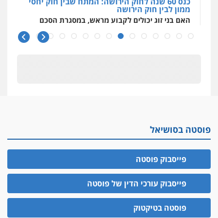
כנס 60 שנה לחוק הירושה: המתח שבין חוק יחסי
ממון לבין חוק הירושה
האם בני זוג יכולים לקבוע מראש, במסגרת הסכם
ממון, גם
כנס 60 שנה לחוק הירושה
ראשי הכנס מדגישים את המהפכה הטכנולגית
שמחייבת שינויי חקיקה
חפץ חשוד
עצור בתיק ניסיון רצח קיבל חבילה מעו"ד ונעצר
בחשד לסחר בסמים
יחסי עו"ד לקוח
פוסטה בסושיאל
עורך דין מהצפון נעצר בחשד להברחת חשיש לעצור
בקישון
פייסבוק פוסטה
עו"ד ליאור קצב הורשע בבית-הדין המשמעתי
בעיכוב כספים ופגיעה בכבוד המקצוע
פייסבוק עורכי הדין של פוסטה
חודש בלבד לאחר שהופיע בכנס לשכת עורכי הדין,
קצב הורשע
פוסטה בטיקטוק
10 מיליון