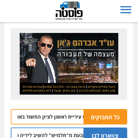
כל המבזקים
שוחרר סגן ראש עיריית ראשון לציון החשוד באונס עובדת עיריי
צווארון לבן
המדינה תובעת מ"חלמיש" להשיב לידיה כ-1,300 דירות שנבנו לטובת הציבור