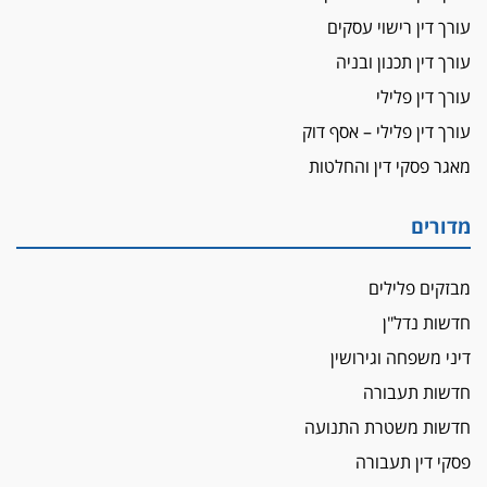
דין ומקרקעין
עורך דין רישוי עסקים
עורך דין ברמת השרון נחקר בחשד למרמה בעסקת
נדל"ן
עורך דין תכנון ובניה
"אני מכינה 5-6 ג'וינטים ביום"
עורך דין פלילי
תובעת משטרתית פוטרה בחשד לעישון סמים
עורך דין פלילי – אסף דוק
שנחשף בפעילות בלשים בטלגרם
מאגר פסקי דין והחלטות
לא בכל יום
עו"ד שרון נהרי חיתן את בנו הבכור דניאל
מדורים
הכנסת אישרה
הגבלת שכר טרחה בייצוג נכי צה"ל ונפגעי פעולות
מבזקים פלילים
איבה
חדשות נדל"ן
איתות מירושלים
דיני משפחה וגירושין
יו"ר המחוז צ'צ'קס מכנס ישיבה להדחת
ממלא-מקומו, ועמית בכר שותק
חדשות תעבורה
מחאת הפרקליטים והסנגורים
חדשות משטרת התנועה
יצאו לשעה מבית המשפט ועמדו בחוץ לאות הזדהות
פסקי דין תעבורה
עם השופטים