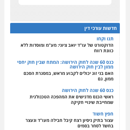
אחסון אתרים
מהירות
הגנה
גיבוי
תמיכה
שירותים
תנו וקחו
מקצועיים לעורכי דין
הדוקטורט של עו"ד יואב ציוני: מע"מ ומוסדות ללא
כוונת רווח
חדשות עורכי דין
כנס 60 שנה לחוק הירושה: המתח שבין חוק יחסי
מרכז התחלה חדשה
ממון לבין חוק הירושה
אסירים
עבירות מין
שירותים מקצועיים
לעורכי דין
האם בני זוג יכולים לקבוע מראש, במסגרת הסכם
ממון, גם
0544500346
כנס 60 שנה לחוק הירושה
מאיה בלום, עו"ס, טיפול ושיקום
ראשי הכנס מדגישים את המהפכה הטכנולגית
טיפול בהתמכרויות
שירותים מקצועיים
שמחייבת שינויי חקיקה
לעורכי דין
0504062539
חפץ חשוד
עצור בתיק ניסיון רצח קיבל חבילה מעו"ד ונעצר
בחשד לסחר בסמים
עו"ד ד"ר אבי שקד
עבירות כלכליות
הלבנת הון
חילוטים
יחסי עו"ד לקוח
עבירות פליליות
עורך דין מהצפון נעצר בחשד להברחת חשיש לעצור
0544385337
בקישון