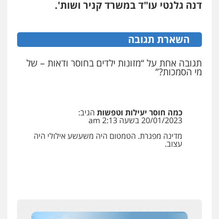
דנה גלנטי עו"ד במשרד קניר ושות'.
השארת תגובה
תגובה אחת על “מזונות ילדים בחוסר ודאות – של
מי הסמכות?”
כמה חוסר יעילות וטפשות
הגיב:
20/01/2023 בשעה 2:13 am
מדינה מפגרת. הטמטום היה משעשע אילולי היה
עצוב.
איומים כתובים
ניר קידר – צלם
תושב סכנין חשוד ששלח הודעות מאיימות לעורך דין
צילום עורכי דין
שירותים מקצועיים לעורכי
מקומי
דין
0504578527
אבי שקד מונה
כחבר ועדת איסור הלבנת הון בלשכת עורכי הדין
רונן הלל – מוניטין