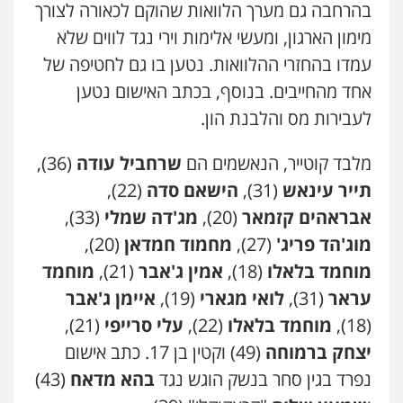
בהרחבה גם מערך הלוואות שהוקם לכאורה לצורך
מימון הארגון, ומעשי אלימות וירי נגד לווים שלא
עמדו בהחזרי ההלוואות. נטען בו גם לחטיפה של
אחד מהחייבים. בנוסף, בכתב האישום נטען
לעבירות מס והלבנת הון.
מלבד קוטייר, הנאשמים הם
שרחביל עודה
(36),
תייר עינאש
(31),
הישאם סדה
(22),
אבראהים קזמאר
(20),
מג'דה שמלי
(33),
מוג'הד פריג'
(27),
מחמוד חמדאן
(20),
מוחמד בלאלו
(18),
אמין ג'אבר
(21),
מוחמד
עראר
(31),
לואי מגארי
(19),
איימן ג'אבר
(18),
מוחמד בלאלו
(22),
עלי סרייפי
(21),
יצחק ברמוחה
(49) וקטין בן 17. כתב אישום
נפרד בגין סחר בנשק הוגש נגד
בהא מדאח
(43)