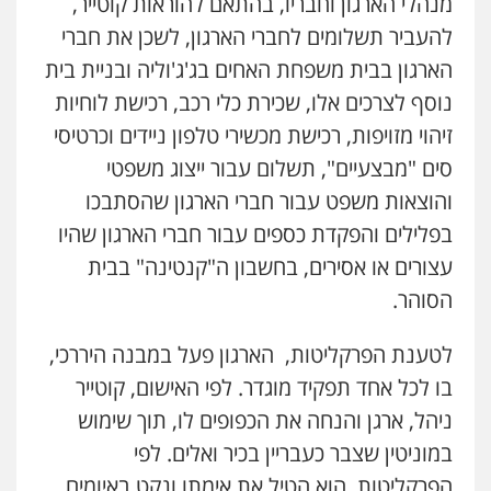
מנהלי הארגון וחבריו, בהתאם להוראות קוטייר,
להעביר תשלומים לחברי הארגון, לשכן את חברי
הארגון בבית משפחת האחים בג'ג'וליה ובניית בית
נוסף לצרכים אלו, שכירת כלי רכב, רכישת לוחיות
זיהוי מזויפות, רכישת מכשירי טלפון ניידים וכרטיסי
סים "מבצעיים", תשלום עבור ייצוג משפטי
והוצאות משפט עבור חברי הארגון שהסתבכו
בפלילים והפקדת כספים עבור חברי הארגון שהיו
עצורים או אסירים, בחשבון ה"קנטינה" בבית
הסוהר.
לטענת הפרקליטות, הארגון פעל במבנה היררכי,
בו לכל אחד תפקיד מוגדר. לפי האישום, קוטייר
ניהל, ארגן והנחה את הכפופים לו, תוך שימוש
במוניטין שצבר כעבריין בכיר ואלים. לפי
הפרקליטות, הוא הטיל את אימתו ונקט באיומים