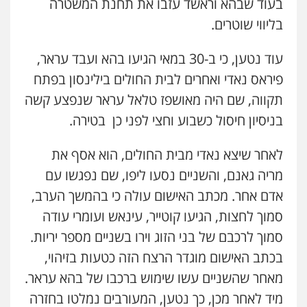
בעוד שבהא וראשד עזבו את תחנת המשטרה
בליווי שוטרים.
עוד נטען, כי ב-30 במאי הגיעו בהא ועבד עראר,
פיראס נאדי ואחרים לבית החולים בילינסון בפתח
תקווה, שם היה מאושפז טלאל עראר שנפצע קשה
בניסיון חיסול כשבוע וחצי לפני כן בטירה.
לאחר שיצא נאדי מבית החולים, הוא אסף את
מריה גאנם, והשניים נסעו ליפו, שם נפגשו עם
אדם אחר. מכתב האישום עולה כי בהמשך הערב,
סמוך לחצות, הגיעו קוטייר, עינאש ועומרי עודה
סמוך לרכבם של בני הזוג וירו בשניים מספר יריות.
בכתב האישום מוגדר הרצח הזה כטעות בזיהוי,
מאחר שהשניים עשו שימוש ברכבו של בהא עראר.
מיד לאחר מכן, כך נטען, המעורבים נמלטו בחזרה