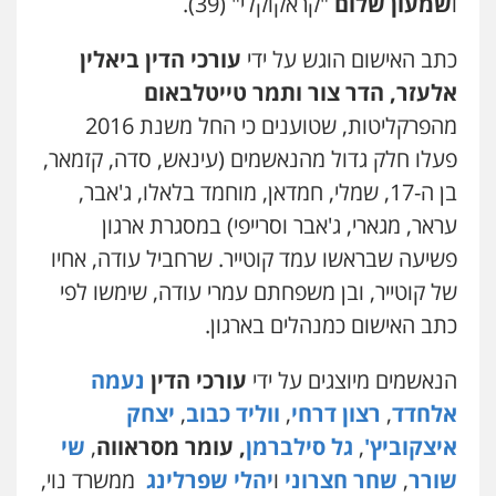
ו
שמעון שלום
"קראקוקלי" (39).
כתב האישום הוגש על ידי
עורכי הדין ביאלין
אלעזר, הדר צור ותמר טייטלבאום
מהפרקליטות, שטוענים כי החל משנת 2016
פעלו חלק גדול מהנאשמים (עינאש, סדה, קזמאר,
בן ה-17, שמלי, חמדאן, מוחמד בלאלו, ג'אבר,
עראר, מגארי, ג'אבר וסרייפי) במסגרת ארגון
פשיעה שבראשו עמד קוטייר. שרחביל עודה, אחיו
של קוטייר, ובן משפחתם עמרי עודה, שימשו לפי
כתב האישום כמנהלים בארגון.
הנאשמים מיוצגים על ידי
עורכי הדין
נעמה
אלחדד
,
רצון דרחי
,
ווליד כבוב
,
יצחק
איצקוביץ'
,
גל סילברמן
, עומר מסראווה
,
שי
שורר
,
שחר חצרוני
ו
יהלי שפרלינג
ממשרד נוי,