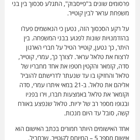
פרסומים שונים ב"פייסבוק", התגלע סכסוך בין בני
משפחת עראר לבין קוטייר.
על רקע הסכסוך הזה, נטען כי הנאשמים פעלו
בהזדמנויות שונות לפגוע בבני המשפחה. בין
היתר, כך נטען, קוטייר הטיל על חברי הארגון
לרצוח את טלאל עראר. לצורך כך, עמרי, קוטייר,
סדה, קזמאר והקטין חטפו את אחד מחבריו של
טלאל והחזיקו בו עד שנעתר לדרישתם להוביל
אליהם את טלאל. ב-21 במאי איתרו עמרי, סדה
וקזמאר את טלאל באמצעות חברו, וירו בפניו
ובגופו מספר רב של יריות. טלאל שנפצע באורח
קשה, סובל עד היום מנכות.
אחד האישומים היותר חמורים בכתב האישום הוא
אישום מספר 5 – המיוחס לקוטייר, שרחביל,