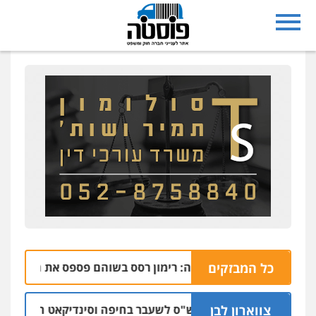
כל המבזקים
הבהרה: רימון רסס בשוהם פספס את היעד ופגע בבי
06.08 | 22:58
צווארון לבן
כתב אישום: יו"ר ש"ס לשעבר בחיפה וסינדיקאט ההלוואות של