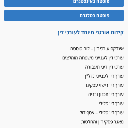
פוסטה באינסטגרם
עו"ד גיל פרידמן והרפתקאות אופנוע השטח שלו
הזכות לטנף
פוסטה בטלגרם
זוכה עורך-דין שהשווה את ברק לסינוואר ואת
"הבמות של קפלן" לחמאס
קידום אורגני מיוחד לעורכי דין
מאסר לעורך הדין
מאסר בפועל לעו"ד מהצפון שהגיש תביעות
אינדקס עורכי דין – לוח פוסטה
פיקטיביות בשם פלסטינים
עורכי דין לענייני משפחה מומלצים
על המידתיות
ביה"ד המשמעתי ביטל השעיה לצמיתות של
עורכי דין דיני תעבורה
עורכת-דין שהביעה שמחה ב-7 באוקטובר
עורך דין לענייני נדל"ן
אשם
עורך דין רישוי עסקים
עו"ד הלל בבייב הורשע בהונאת עשרות לקוחות,
עורך דין תכנון ובניה
ההסדר: 7-9 שנות מאסר
עורך דין פלילי
דין ומקרקעין
עורך דין פלילי – אסף דוק
עורך דין ברמת השרון נחקר בחשד למרמה בעסקת
נדל"ן
מאגר פסקי דין והחלטות