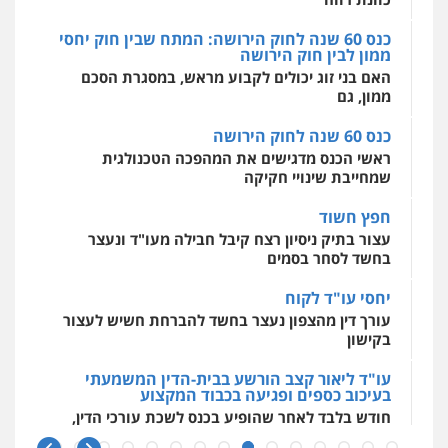
כנס 60 שנה לחוק הירושה: המתח שבין חוק יחסי
ממון לבין חוק הירושה
מרכז התחלה חדשה
האם בני זוג יכולים לקבוע מראש, במסגרת הסכם
אסירים
עבירות מין
שירותים מקצועיים
לעורכי דין
ממון, גם
0544500346
כנס 60 שנה לחוק הירושה
ראשי הכנס מדגישים את המהפכה הטכנולגית
שמחייבת שינויי חקיקה
חפץ חשוד
עצור בתיק ניסיון רצח קיבל חבילה מעו"ד ונעצר
בחשד לסחר בסמים
יחסי עו"ד לקוח
עורך דין מהצפון נעצר בחשד להברחת חשיש לעצור
בקישון
עו"ד ליאור קצב הורשע בבית-הדין המשמעתי
בעיכוב כספים ופגיעה בכבוד המקצוע
חודש בלבד לאחר שהופיע בכנס לשכת עורכי הדין,
קצב הורשע