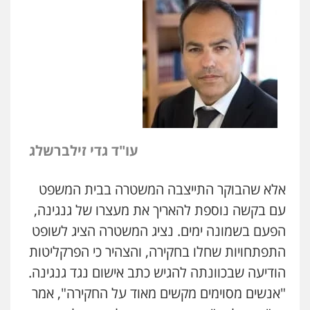
עו"ד גדי זילברשלג
אלא שהבוקר התייצבה המשטרה בבית המשפט
עם בקשה נוספת להאריך את מעצרו של גנגינה,
הפעם בשמונה ימים. נציג המשטרה הציג לשופט
התפתחויות שחלו בחקירה, והצהיר כי הפרקליטות
ניר קידר – צלם
צילום עורכי דין
שירותים מקצועיים לעורכי
הודיעה שבכוונתה להגיש כתב אישום נגד גנגינה.
דין
0504578527
"אנשים מסוימים מקשים מאוד על החקירה", אמר