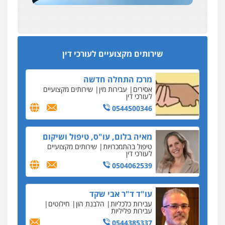
עסקה חמה
מפקח במס הכנסה ועורך-דין חשודים בהצהרה כוזבת
אחסון אתרים
על עסקת נדל"ן בצפון
מהירות
הגנה
גיבוי
תמיכה
שירותים
מקצועיים לעורכי דין
סקס בכל מחיר
שירותים מקצועיים לעורכי דין
כתב האישום נגד עו"ד עידן דביר: האונס והמחירון
לאקטים מיניים
מרכז התחלה חדשה
כתב אישום: יו"ר ש"ס לשעבר בחיפה וסינדיקאט
אסירים
עבירות מין
שירותים מקצועיים
ההלוואות של משפחת הרינג
לעורכי דין
הפרקליטות: הרב נתנאל חייק ואביו הרב אריה חייק
0544500346
שמשו אנשי
החשוד ברצח עו"ד ארבל פלדמן טען לרקע נפשי
מאיה בלום, עו"ס, טיפול ושיקום
ושתק בחקירתו
טיפול בהתמכרויות
שירותים מקצועיים
לעורכי דין
בבית המשפט התברר כי לחשוד, אחמד אלרג'וב
מרמלה, לא נערכה
0504062539
יחסי עו"ד לקוח
עו"ד ד"ר אבי שקד
עורכת דין נעצרה בחשד להעברת סם לנאשם בכלא
עבירות כלכליות
הלבנת הון
חילוטים
השרון
עבירות פליליות
0544385337