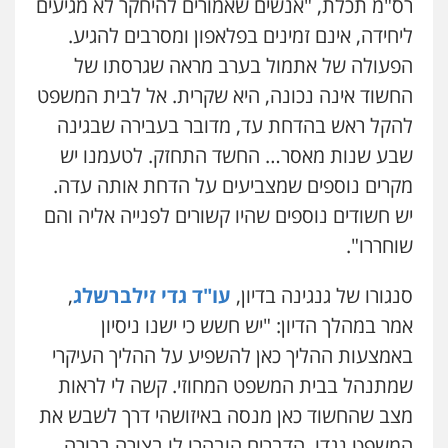
רס"מ תכלת, "אנשים שאמורים להיחקר לא מגיעים
רונן הלל – מוניטין
ליחידה, אינם זמינים בפלאפון ומסרבים להגיע.
מחיקת כתבות מגוגל ודחיקת אזכורים
שליליים
שירותים מקצועיים לעורכי דין
הפעולה של אתמול בערב מראה שגרסתו של
0522508109
החשוד אינה נכונה, היא שקרית. אל לבית המשפט
להקל ראש בהדחת עד, מדובר בעבירה שבגינה
אחסון אתרים
שבע שנות מאסר… החשד התחזק. לטעמנו יש
מהירות
הגנה
גיבוי
תמיכה
שירותים
מקצועיים לעורכי דין
מקרים נוספים שמצביעים על הדחת אותה עדה.
יש חשודים נוספים שהיו קשורים לפנייה אליה והם
שוחררו".
מרכז התחלה חדשה
אסירים
עבירות מין
שירותים מקצועיים
לעורכי דין
סנגורו של גנגינה בדיון,
עו"ד גדי זילברשלג
,
0544500346
אמר במהלך הדיון: "יש חשש כי ישנו ניסיון
באמצעות ההליך כאן להשפיע על ההליך העיקרי
מאיה בלום, עו"ס, טיפול ושיקום
שמתנהל בבית המשפט המחוזי. קשה לי לראות
טיפול בהתמכרויות
שירותים מקצועיים
לעורכי דין
מצב שהחשוד כאן מנסה באיזושהי דרך לשבש את
0504062539
המשפט נגדו. הדברים הובהרו לו בצורה ברורה