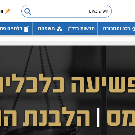
פו
רכב ותחבורה
חדשות נדל"ן
משפחה
דלתיים פת