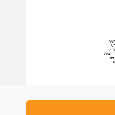
משרות אמון
יו"ר מחוז ת"א משבץ עובדות
שלו למינוי דייני בית הדין
למשמעת
האופנוע חזר הביתה
עו"ד גיל פרידמן והרפתקאות
אופנוע השטח שלו
שים
בע
הוא
הזכות לטנף
ו מאה
זוכה עורך-דין שהשווה את ברק
 שהו
לסינוואר ואת "הבמות של קפלן"
ה
לחמאס
מאסר לעורך הדין
מאסר בפועל לעו"ד מהצפון
שהגיש תביעות פיקטיביות בשם
פלסטינים
על המידתיות
ביה"ד המשמעתי ביטל השעיה
לצמיתות של עורכת-דין שהביעה