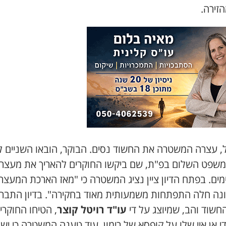
זירה.
, עצרה המשטרה את החשוד נסים. הבוקר, הובאו השניים לד
משפט השלום בפ"ת, שם ביקשו החוקרים להאריך את מעצר
 11 ימים. בפתח הדיון ציין נציג המשטרה כי "מאז הארכת המעצר
נה חלה התפתחות משמעותית מאוד בחקירה". בדיון התברר
חשוד והב, שמיוצג על די
עו"ד רויטל קוצר
, הטיחו החוקרים
י אן איי שלו על קופסא של רימון. עוד טענה המשטרה כי יש