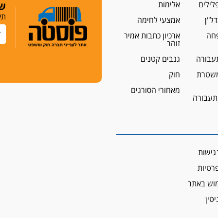
לילים
אלימות
שמ
תי
ל"ן
אמצעי לחימה
פחה
ארכיון כתבות אמיר
זוהר
עבורה
גנבים קטנים
שטרת
חוק
מאחורי הסורגים
 תעבורה
גישות
פרטיות
מוש באתר
יטין