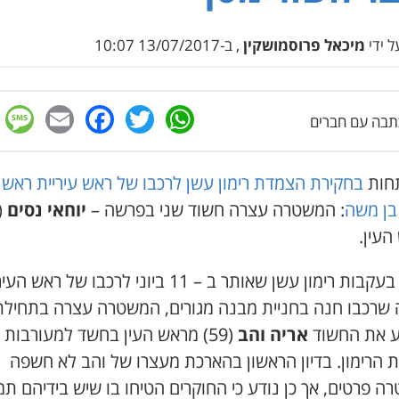
 ידי
מיכאל פרוסמושקין
, ב-13/07/2017 10:07
e
cebook
mail
WhatsApp
Twitter
בה עם חברים
חות
בחקירת הצמדת רימון עשן לרכבו של ראש עיריית ראש 
בן משה
: המשטרה עצרה חשוד שני בפרשה –
יוחאי נסים
העין.
כזכור, בעקבות רימון עשן שאותר ב – 11 ביוני לרכבו של ראש 
שרכבו חנה בחניית מבנה מגורים, המשטרה עצרה בתחילת
 את החשוד
אריה והב
(59) מראש העין בחשד למעורבות פ
 הרימון. בדיון הראשון בהארכת מעצרו של והב לא חשפה
 פרטים, אך כן נודע כי החוקרים הטיחו בו שיש בידיהם תמ