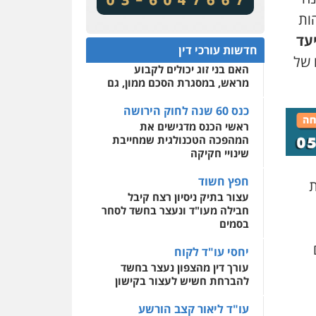
מע"מ ומוסדות ללא כוונת רווח
שירותים מקצועיים לעורכי
הות
דין
כנס 60 שנה לחוק הירושה:
עד
המתח שבין חוק יחסי ממון
0522508109
חדשות עורכי דין
לבין חוק הירושה
 של
האם בני זוג יכולים לקבוע
אחסון אתרים
מראש, במסגרת הסכם ממון, גם
מהירות
הגנה
גיבוי
תמיכה
שירותים מקצועיים
לעורכי דין
כנס 60 שנה לחוק הירושה
ראשי הכנס מדגישים את
המהפכה הטכנולגית שמחייבת
מרכז התחלה חדשה
שינויי חקיקה
אסירים
עבירות מין
שירותים מקצועיים לעורכי
חפץ חשוד
ת
דין
עצור בתיק ניסיון רצח קיבל
חבילה מעו"ד ונעצר בחשד לסחר
0544500346
בסמים
יחסי עו"ד לקוח
עורך דין מהצפון נעצר בחשד
להברחת חשיש לעצור בקישון
עו"ד ליאור קצב הורשע