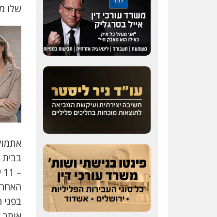
שלו מה
אתמול
בבית 
–
האחרו
בפני ה
אותר ד