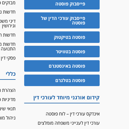
מבזקים פ
פייסבוק פוסטה
חדשות נד
פייסבוק עורכי הדין של
דיני מש
פוסטה
וגירושין
חדשות ת
פוסטה בטיקטוק
חדשות מ
התנועה
פוסטה בטוויטר
פסקי דין
פוסטה באינסטגרם
כללי
פוסטה בטלגרם
הצהרת נ
קידום אורגני מיוחד לעורכי דין
מדיניות 
תנאי שי
אינדקס עורכי דין – לוח פוסטה
ניהול מונ
עורכי דין לענייני משפחה מומלצים