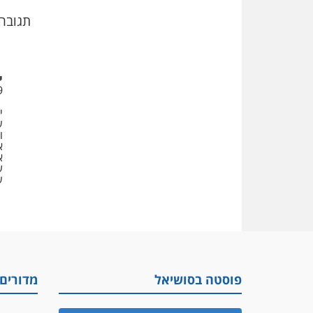
תגובה 
י
9
י
ש
ו
א
א
ע
ש
פוסטה בסושיאל
מדורים