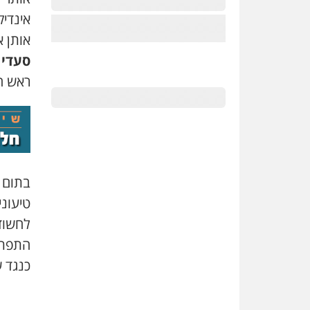
אינדיק
אותן א
סעדי ס
ראש ה
בתום ה
טיעוני
לחשוד
התפתח
כנגד ש