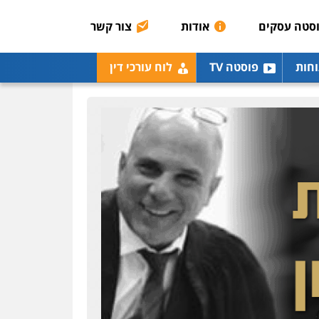
רונן הלל – מוניטין
מחיקת כתבות מגוגל
סטה עסקים
אודות
צור קשר
ודחיקת אזכורים שליליים
שירותים מקצועיים לעורכי
דין
וחות
פוסטה TV
לוח עורכי דין
0522508109
אחסון אתרים
מהירות
הגנה
גיבוי
תמיכה
שירותים מקצועיים
לעורכי דין
מרכז התחלה חדשה
אסירים
עבירות מין
שירותים מקצועיים לעורכי
דין
0544500346
מאיה בלום, עו"ס,
טיפול ושיקום
טיפול בהתמכרויות
שירותים מקצועיים לעורכי