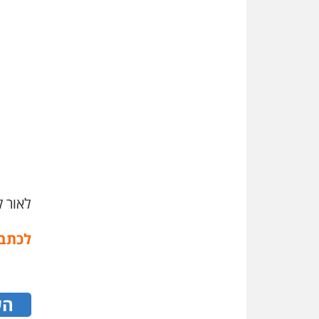
לאור קב
לכתבה
הש