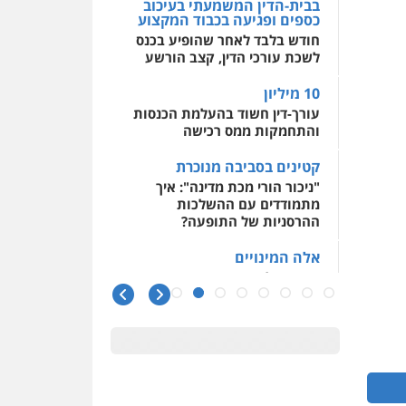
בבית-הדין המשמעתי בעיכוב
כספים ופגיעה בכבוד המקצוע
חודש בלבד לאחר שהופיע בכנס
לשכת עורכי הדין, קצב הורשע
10 מיליון
עורך-דין חשוד בהעלמת הכנסות
והתחמקות ממס רכישה
קטינים בסביבה מנוכרת
"ניכור הורי מכת מדינה": איך
מתמודדים עם ההשלכות
ההרסניות של התופעה?
אלה המינויים
הוועדה לבחירת שופטים בחרה
26 שופטים ורשמים נוספים
ראו הוזהרתם
הפרקליטות מקדמת הפללת
עורכי דין "קונסילייריז" בחוק
המאבק בארגוני פשיעה